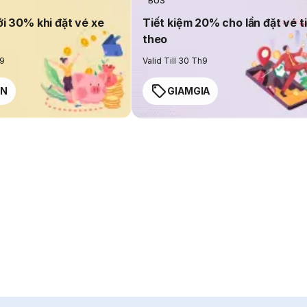
BUS
ới 30% khi đặt vé xe
Tiết kiệm 20% cho lần đặt vé t
theo
h9
Valid Till 30 Th9
EN
GIAMGIA