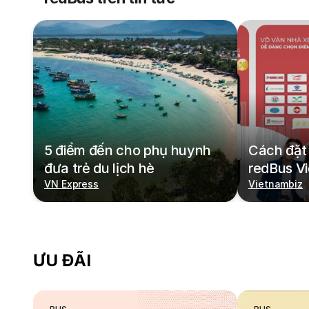
5 điểm đến cho phụ huynh
Cách đặt 
đưa trẻ du lịch hè
redBus V
VN Express
Vietnambiz
ƯU ĐÃI