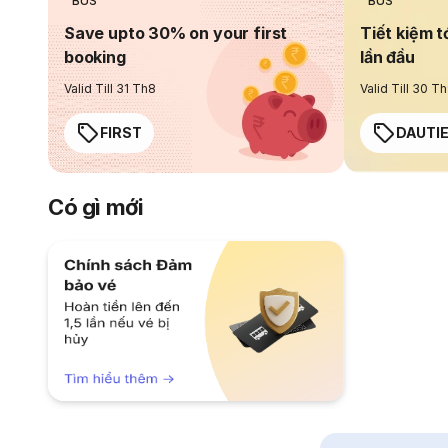
BUS
BUS
Save upto 30% on your first
Tiết kiệm t
booking
lần đầu
Valid Till 31 Th8
Valid Till 30 T
FIRST
DAUTI
Có gì mới