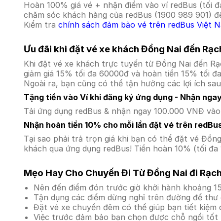
Hoàn 100% giá vé + nhận điểm vào ví redBus (tối đ
chăm sóc khách hàng của redBus (1900 989 901) để
Kiểm tra
chính sách đảm bảo vé trên redBus Việt 
Ưu đãi khi đặt vé xe khách Đồng Nai đến Rạc
Khi đặt vé xe khách trực tuyến từ Đồng Nai đến R
giảm giá 15% tối đa 60000đ và hoàn tiền 15% tối đ
Ngoài ra, bạn cũng có thể tận hưởng các lợi ích sau
Tặng tiền vào Ví khi đăng ký ứng dụng - Nhận nga
Tải ứng dụng redBus & nhận ngay 100.000 VNĐ vào v
Nhận hoàn tiền 10% cho mỗi lần đặt vé trên redBu
Tại sao phải trả trọn giá khi bạn có thể đặt vé Đ
khách qua ứng dụng redBus! Tiền hoàn 10% (tối đa 
Mẹo Hay Cho Chuyến Đi Từ Đồng Nai đi Rạch
Nên đến điểm đón trước giờ khởi hành khoảng 15
Tận dụng các điểm dừng nghỉ trên đường để thư 
Đặt vé xe chuyến đêm có thể giúp bạn tiết kiệm c
Việc trước đảm bảo bạn chọn được chỗ ngồi tốt 