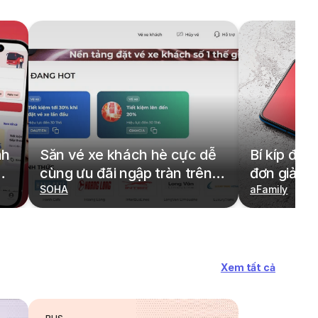
nh
Săn vé xe khách hè cực dễ
Bí kíp đặt
cùng ưu đãi ngập tràn trên
đơn giản,
redBus
SOHA
cả gia đìn
aFamily
Xem tất cả