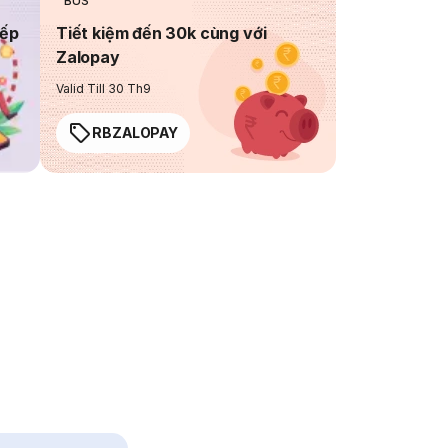
BUS
iếp
Tiết kiệm đến 30k cùng với
Zalopay
Valid Till 30 Th9
RBZALOPAY