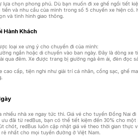
 lựa chọn phong phú. Dù bạn muốn đi xe ghế ngồi tiết kiệ
i tiền và nhu cầu của mình trong số 5 chuyến xe hiện có. 
ọn và tình hình giao thông.
ỗi Hành Khách
ợc loại xe ưng ý cho chuyến đi của mình:
ường ngắn hoặc di chuyển vào ban ngày. Đây là dòng xe ti
i qua đêm. Xe được trang bị giường ngả êm ái, đèn đọc s
 cao cấp, tiện nghi như giải trí cá nhân, cổng sạc, ghế 
g.
Ngày
 nhiều nhà xe ngay tức thì. Giá vé cho tuyến Đồng Nai đi 
ưu đãi từ redBus, bạn có thể tiết kiệm đến 30% cho một s
t chót, redBus luôn cập nhật giá vé theo thời gian thực v
á rẻ nhất cho mọi tuyến đường ở Việt Nam.