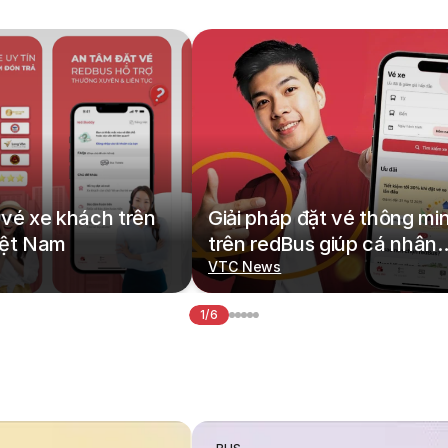
vé xe khách trên
Giải pháp đặt vé thông mi
iệt Nam
trên redBus giúp cá nhân
hoá hành trình di chuyển
VTC News
1/6