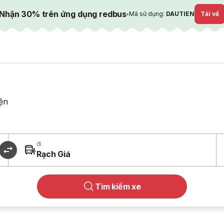
Nhận 30% trên ứng dụng redbus
·
Mã sử dụng:
DAUTIEN
Tải về
ện
đi
Rạch Giá
Tìm kiếm xe