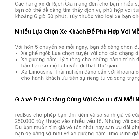
Các hãng xe đi Rạch Giá mang đến cho bạn nhiều sự
bạn có thể dễ dàng tìm thấy dịch vụ phù hợp với tú
khoảng 6 giờ 50 phút, tùy thuộc vào loại xe bạn ch
Nhiều Lựa Chọn Xe Khách Để Phù Hợp Với M
Với hơn 5 chuyến xe mỗi ngày, bạn dễ dàng chọn đư
Xe ghế ngồi: Lựa chọn tuyệt vời cho các chặng đ
Xe giường nằm: Lý tưởng cho những hành trình dà
bảo bạn có một chuyến đi thật thư giãn.
Xe Limousine: Trải nghiệm đẳng cấp với khoang xe
cho hành khách ưu tiên sự riêng tư và sang trọn
Giá vé Phải Chăng Cùng Với Các ưu đãi Mỗi 
redBus cho phép bạn tìm kiếm và so sánh giá vé của
250.000 tùy thuộc vào nhiều yếu tố. Nhưng với các 
Dù bạn muốn tìm giá vé tốt nhất hay săn ưu đãi phú
bạn dễ dàng sở hữu vé xe giường nằm, limousine gi