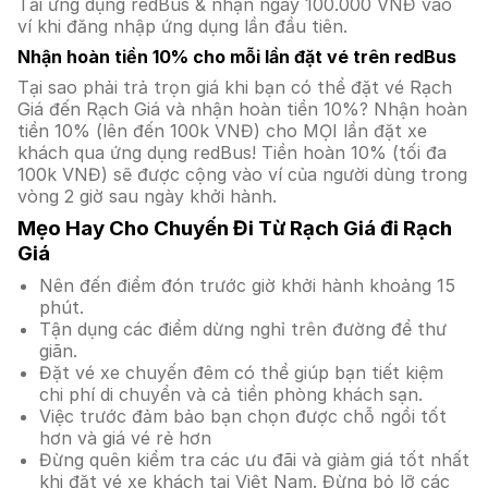
Tải ứng dụng redBus & nhận ngay 100.000 VNĐ vào
ví khi đăng nhập ứng dụng lần đầu tiên.
Nhận hoàn tiền 10% cho mỗi lần đặt vé trên redBus
Tại sao phải trả trọn giá khi bạn có thể đặt vé Rạch
Giá đến Rạch Giá và nhận hoàn tiền 10%? Nhận hoàn
tiền 10% (lên đến 100k VNĐ) cho MỌI lần đặt xe
khách qua ứng dụng redBus! Tiền hoàn 10% (tối đa
100k VNĐ) sẽ được cộng vào ví của người dùng trong
vòng 2 giờ sau ngày khởi hành.
Mẹo Hay Cho Chuyến Đi Từ Rạch Giá đi Rạch
Giá
Nên đến điểm đón trước giờ khởi hành khoảng 15
phút.
Tận dụng các điểm dừng nghỉ trên đường để thư
giãn.
Đặt vé xe chuyến đêm có thể giúp bạn tiết kiệm
chi phí di chuyển và cả tiền phòng khách sạn.
Việc trước đảm bảo bạn chọn được chỗ ngồi tốt
hơn và giá vé rẻ hơn
Đừng quên kiểm tra các ưu đãi và giảm giá tốt nhất
khi đặt vé xe khách tại Việt Nam. Đừng bỏ lỡ các