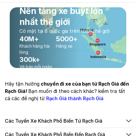
Nền tảng xe buýt lớn
nhất thế giới
Có mặt tại 8 quốc gia trên toàn thế giới
40M+
5000+
Khách hàng hài
Hãng xe
lòng
300k+
Vé bán mỗi ngày
Hãy tận hưởng
chuyến đi xe của bạn từ Rạch Giá đến
Rạch Giá!
Bạn muốn đi theo cách khác? kiểm tra tất
cả các đề nghị từ
Rạch Giá thành Rạch Giá
Các Tuyến Xe Khách Phổ Biến Từ Rạch Giá
Các Tuyến Xe Khách Phổ Biến Đến Rạch Giá