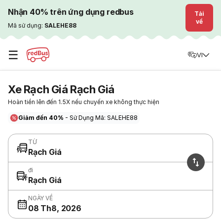
Nhận 40% trên ứng dụng redbus
Tải
về
Mã sử dụng:
SALEHE88
☰
VI
Xe Rạch Giá Rạch Giá
Hoàn tiền lên đến 1.5X nếu chuyến xe không thực hiện
Giảm đến 40%
- Sử Dụng Mã: SALEHE88
TỪ
Rạch Giá
đi
Rạch Giá
NGÀY VỀ
08 Th8, 2026