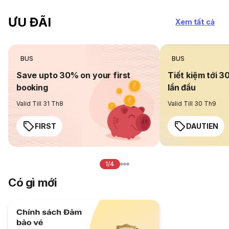
ƯU ĐÃI
Xem tất cả
BUS
BUS
Save upto 30% on your first
Tiết kiệm tới 3
booking
lần đầu
Valid Till 31 Th8
Valid Till 30 Th9
FIRST
DAUTIEN
1/4
Có gì mới