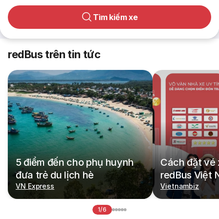
Tìm kiếm xe
redBus trên tin tức
5 điểm đến cho phụ huynh
Cách đặt vé 
đưa trẻ du lịch hè
redBus Việt
VN Express
Vietnambiz
1/6