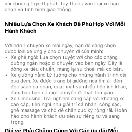
dài khoảng 1 giờ 0 phút, tùy thuộc vào loại xe bạn
chọn và tình hình giao thông.
Nhiều Lựa Chọn Xe Khách Để Phù Hợp Với Mỗi
Hành Khách
Với hơn 1 chuyến xe mỗi ngày, bạn dễ dàng chọn
được loại xe ưng ý cho chuyến đi của mình:
Xe ghế ngồi: Lựa chọn tuyệt vời cho các chặng
đường ngắn hoặc di chuyển vào ban ngày. Đây là
dòng xe tiêu chuẩn, mang lại sự thoải mái cơ bản.
Xe giường nằm: Lý tưởng cho những hành trình dài
qua đêm. Xe được trang bị giường ngả êm ái, đèn
đọc sách cá nhân, quạt mát và nhiều tiện ích khác,
đảm bảo bạn có một chuyến đi thật thư giãn.
Xe Limousine: Trải nghiệm đẳng cấp với khoang xe
cao cấp, tiện nghi như giải trí cá nhân, cổng sạc,
ghế massage và chỗ để chân cực kỳ rộng rãi. Hoàn
hảo cho hành khách ưu tiên sự riêng tư và sang
trọng.
Giá vé Phải Chăng Cùng Với Các ưu đãi Mỗi