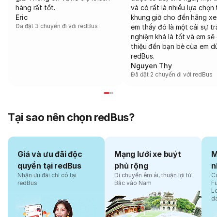
hàng rất tốt.
và có rất là nhiều lựa chọn 
Eric
khung giờ cho đến hãng xe
Đã đặt 3 chuyến đi với redBus
em thấy đó là một cái sự tr
nghiệm khá là tốt và em sẽ 
thiệu đến bạn bè của em d
redBus.
Nguyen Thy
Đã đặt 2 chuyến đi với redBus
Tại sao nên chọn redBus?
Giá và ưu đãi độc
Mạng lưới xe buýt
M
quyền tại redBus
phủ rộng
n
Nhận ưu đãi chỉ có tại
Di chuyển êm ái, thuận lợi từ
Cá
redBus
Bắc vào Nam
F
L
d