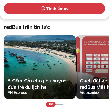
Tìm kiếm xe
redBus trên tin tức
5 điểm đến cho phụ huynh
Cách đặt vé 
đưa trẻ du lịch hè
redBus Việt
VN Express
Vietnambiz
1/6