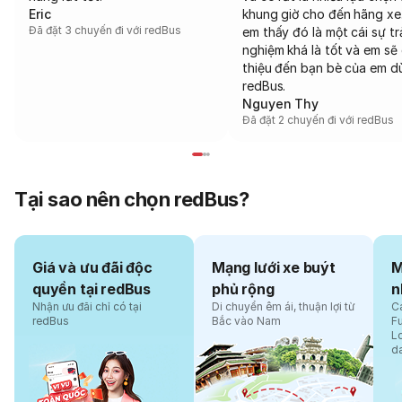
Eric
khung giờ cho đến hãng xe
Đã đặt 3 chuyến đi với redBus
em thấy đó là một cái sự tr
nghiệm khá là tốt và em sẽ 
thiệu đến bạn bè của em d
redBus.
Nguyen Thy
Đã đặt 2 chuyến đi với redBus
Tại sao nên chọn redBus?
Giá và ưu đãi độc
Mạng lưới xe buýt
M
quyền tại redBus
phủ rộng
n
Nhận ưu đãi chỉ có tại
Di chuyển êm ái, thuận lợi từ
Cá
redBus
Bắc vào Nam
F
L
d