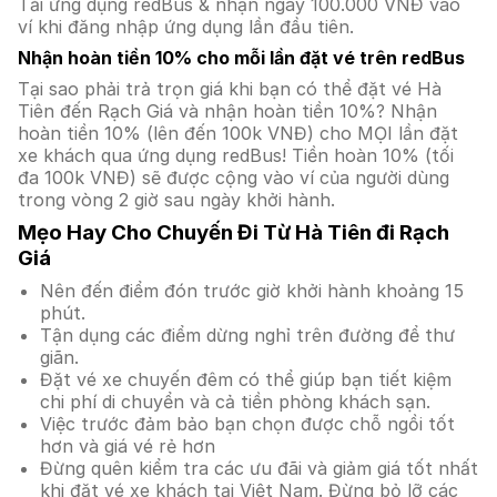
Tải ứng dụng redBus & nhận ngay 100.000 VNĐ vào
ví khi đăng nhập ứng dụng lần đầu tiên.
Nhận hoàn tiền 10% cho mỗi lần đặt vé trên redBus
Tại sao phải trả trọn giá khi bạn có thể đặt vé Hà
Tiên đến Rạch Giá và nhận hoàn tiền 10%? Nhận
hoàn tiền 10% (lên đến 100k VNĐ) cho MỌI lần đặt
xe khách qua ứng dụng redBus! Tiền hoàn 10% (tối
đa 100k VNĐ) sẽ được cộng vào ví của người dùng
trong vòng 2 giờ sau ngày khởi hành.
Mẹo Hay Cho Chuyến Đi Từ Hà Tiên đi Rạch
Giá
Nên đến điểm đón trước giờ khởi hành khoảng 15
phút.
Tận dụng các điểm dừng nghỉ trên đường để thư
giãn.
Đặt vé xe chuyến đêm có thể giúp bạn tiết kiệm
chi phí di chuyển và cả tiền phòng khách sạn.
Việc trước đảm bảo bạn chọn được chỗ ngồi tốt
hơn và giá vé rẻ hơn
Đừng quên kiểm tra các ưu đãi và giảm giá tốt nhất
khi đặt vé xe khách tại Việt Nam. Đừng bỏ lỡ các