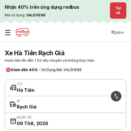
Nhận 40% trên ứng dụng redbus
Tải
về
Mã sử dụng:
SALEHE88
☰
VI
Xe Hà Tiên Rạch Giá
Hoàn tiền lên đến 1.5X nếu chuyến xe không thực hiện
Giảm đến 40%
- Sử Dụng Mã: SALEHE88
TỪ
Hà Tiên
đi
Rạch Giá
NGÀY VỀ
09 Th8, 2026