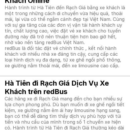
Khách Online
Hành trình từ Hà Tiên đến Rạch Giá bằng xe khách là
một trong những cách di chuyển vừa hiệu quả, thoải
mái, lại vừa có thể ngắm cảnh đẹp tại Việt Nam. Cùng
với sự gia tăng của các đơn vị vận tải hành khách uy
tín, chất lượng cao, việc đặt vé xe khách cho tuyến
đường này đã trở nên thuận tiện hơn bao giờ hết,
nhờ vào nền tảng redBus Việt Nam.
redBus là đối tác đặt vé chính thức , kết nối hành
khách với nhiều nhà xe đáng tin cậy, cung cấp các
loại hình dịch vụ đa dạng, từ xe ghế ngồi phổ thông,
xe giường nằm thoải mái, đến xe limousine cao cấp.
Hà Tiên đi Rạch Giá Dịch Vụ Xe
Khách trên redBus
Các hãng xe đi Rạch Giá mang đến cho bạn nhiều sự
lựa chọn phong phú. Dù bạn muốn đi xe ghế ngồi tiết
kiệm, xe giường nằm êm ái hay limousine hạng sang,
bạn có thể dễ dàng tìm thấy dịch vụ phù hợp với túi
tiền và nhu cầu của mình trong số 1 chuyến xe hiện
có. Hành trình từ Hà Tiên đi Rạch Giá thường kéo dài