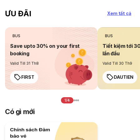
ƯU ĐÃI
Xem tất cả
BUS
BUS
Save upto 30% on your first
Tiết kiệm tới 3
booking
lần đầu
Valid Till 31 Th8
Valid Till 30 Th9
FIRST
DAUTIEN
1/4
Có gì mới