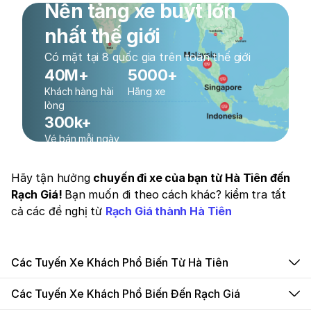
Nền tảng xe buýt lớn
nhất thế giới
Có mặt tại 8 quốc gia trên toàn thế giới
40M+
5000+
Khách hàng hài
Hãng xe
lòng
300k+
Vé bán mỗi ngày
Hãy tận hưởng
chuyến đi xe của bạn từ Hà Tiên đến
Rạch Giá!
Bạn muốn đi theo cách khác? kiểm tra tất
cả các đề nghị từ
Rạch Giá thành Hà Tiên
Các Tuyến Xe Khách Phổ Biến Từ Hà Tiên
Các Tuyến Xe Khách Phổ Biến Đến Rạch Giá