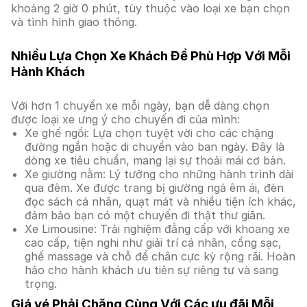
khoảng 2 giờ 0 phút, tùy thuộc vào loại xe bạn chọn
và tình hình giao thông.
Nhiều Lựa Chọn Xe Khách Để Phù Hợp Với Mỗi
Hành Khách
Với hơn 1 chuyến xe mỗi ngày, bạn dễ dàng chọn
được loại xe ưng ý cho chuyến đi của mình:
Xe ghế ngồi: Lựa chọn tuyệt vời cho các chặng
đường ngắn hoặc di chuyển vào ban ngày. Đây là
dòng xe tiêu chuẩn, mang lại sự thoải mái cơ bản.
Xe giường nằm: Lý tưởng cho những hành trình dài
qua đêm. Xe được trang bị giường ngả êm ái, đèn
đọc sách cá nhân, quạt mát và nhiều tiện ích khác,
đảm bảo bạn có một chuyến đi thật thư giãn.
Xe Limousine: Trải nghiệm đẳng cấp với khoang xe
cao cấp, tiện nghi như giải trí cá nhân, cổng sạc,
ghế massage và chỗ để chân cực kỳ rộng rãi. Hoàn
hảo cho hành khách ưu tiên sự riêng tư và sang
trọng.
Giá vé Phải Chăng Cùng Với Các ưu đãi Mỗi