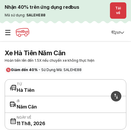
Nhận 40% trên ứng dụng redbus
Tải
về
Mã sử dụng:
SALEHE88
☰
VI
Xe Hà Tiên Năm Căn
Hoàn tiền lên đến 1.5X nếu chuyến xe không thực hiện
Giảm đến 40%
- Sử Dụng Mã: SALEHE88
TỪ
Hà Tiên
đi
Năm Căn
NGÀY VỀ
11 Th8, 2026