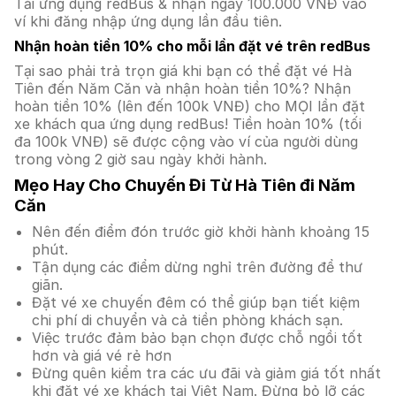
Tải ứng dụng redBus & nhận ngay 100.000 VNĐ vào
ví khi đăng nhập ứng dụng lần đầu tiên.
Nhận hoàn tiền 10% cho mỗi lần đặt vé trên redBus
Tại sao phải trả trọn giá khi bạn có thể đặt vé Hà
Tiên đến Năm Căn và nhận hoàn tiền 10%? Nhận
hoàn tiền 10% (lên đến 100k VNĐ) cho MỌI lần đặt
xe khách qua ứng dụng redBus! Tiền hoàn 10% (tối
đa 100k VNĐ) sẽ được cộng vào ví của người dùng
trong vòng 2 giờ sau ngày khởi hành.
Mẹo Hay Cho Chuyến Đi Từ Hà Tiên đi Năm
Căn
Nên đến điểm đón trước giờ khởi hành khoảng 15
phút.
Tận dụng các điểm dừng nghỉ trên đường để thư
giãn.
Đặt vé xe chuyến đêm có thể giúp bạn tiết kiệm
chi phí di chuyển và cả tiền phòng khách sạn.
Việc trước đảm bảo bạn chọn được chỗ ngồi tốt
hơn và giá vé rẻ hơn
Đừng quên kiểm tra các ưu đãi và giảm giá tốt nhất
khi đặt vé xe khách tại Việt Nam. Đừng bỏ lỡ các