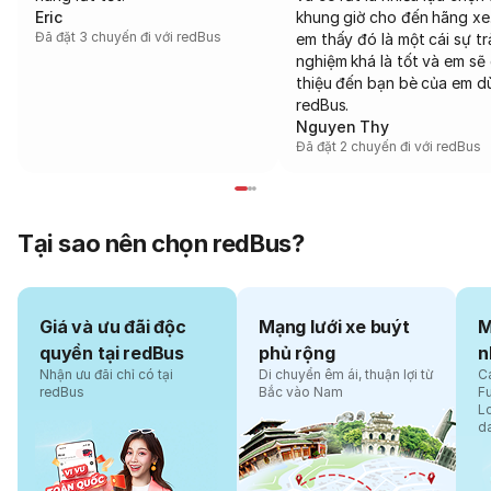
Eric
khung giờ cho đến hãng xe
Đã đặt 3 chuyến đi với redBus
em thấy đó là một cái sự tr
nghiệm khá là tốt và em sẽ 
thiệu đến bạn bè của em d
redBus.
Nguyen Thy
Đã đặt 2 chuyến đi với redBus
Tại sao nên chọn redBus?
Giá và ưu đãi độc
Mạng lưới xe buýt
M
quyền tại redBus
phủ rộng
n
Nhận ưu đãi chỉ có tại
Di chuyển êm ái, thuận lợi từ
Cá
redBus
Bắc vào Nam
F
L
d