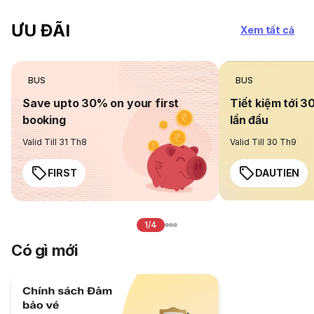
ƯU ĐÃI
Xem tất cả
BUS
BUS
Save upto 30% on your first
Tiết kiệm tới 3
booking
lần đầu
Valid Till 31 Th8
Valid Till 30 Th9
FIRST
DAUTIEN
1/4
Có gì mới