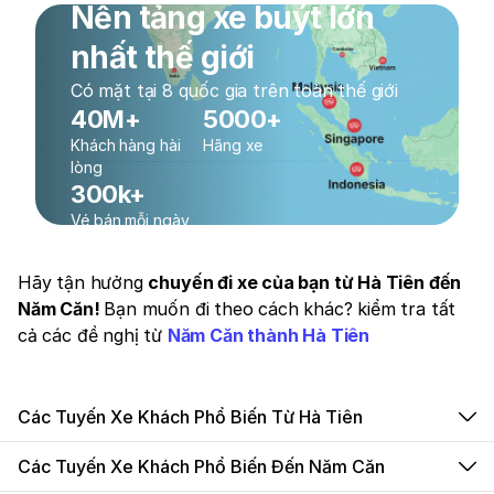
Nền tảng xe buýt lớn
nhất thế giới
Có mặt tại 8 quốc gia trên toàn thế giới
40M+
5000+
Khách hàng hài
Hãng xe
lòng
300k+
Vé bán mỗi ngày
Hãy tận hưởng
chuyến đi xe của bạn từ Hà Tiên đến
Năm Căn!
Bạn muốn đi theo cách khác? kiểm tra tất
cả các đề nghị từ
Năm Căn thành Hà Tiên
Các Tuyến Xe Khách Phổ Biến Từ Hà Tiên
Các Tuyến Xe Khách Phổ Biến Đến Năm Căn