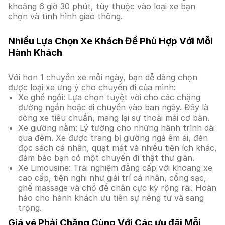
khoảng 6 giờ 30 phút, tùy thuộc vào loại xe bạn
chọn và tình hình giao thông.
Nhiều Lựa Chọn Xe Khách Để Phù Hợp Với Mỗi
Hành Khách
Với hơn 1 chuyến xe mỗi ngày, bạn dễ dàng chọn
được loại xe ưng ý cho chuyến đi của mình:
Xe ghế ngồi: Lựa chọn tuyệt vời cho các chặng
đường ngắn hoặc di chuyển vào ban ngày. Đây là
dòng xe tiêu chuẩn, mang lại sự thoải mái cơ bản.
Xe giường nằm: Lý tưởng cho những hành trình dài
qua đêm. Xe được trang bị giường ngả êm ái, đèn
đọc sách cá nhân, quạt mát và nhiều tiện ích khác,
đảm bảo bạn có một chuyến đi thật thư giãn.
Xe Limousine: Trải nghiệm đẳng cấp với khoang xe
cao cấp, tiện nghi như giải trí cá nhân, cổng sạc,
ghế massage và chỗ để chân cực kỳ rộng rãi. Hoàn
hảo cho hành khách ưu tiên sự riêng tư và sang
trọng.
Giá vé Phải Chăng Cùng Với Các ưu đãi Mỗi