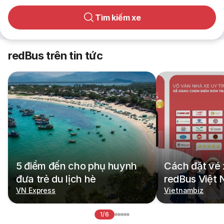
Tìm kiếm xe
redBus trên tin tức
5 điểm đến cho phụ huynh
Cách đặt vé 
đưa trẻ du lịch hè
redBus Việt
VN Express
Vietnambiz
1/6