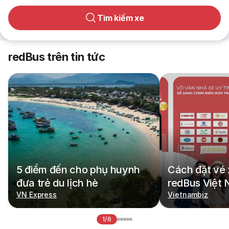
Tìm kiếm xe
redBus trên tin tức
5 điểm đến cho phụ huynh
Cách đặt vé 
đưa trẻ du lịch hè
redBus Việt
VN Express
Vietnambiz
1/6