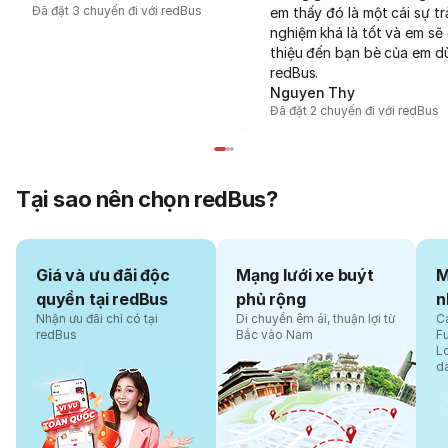
Đã đặt 3 chuyến đi với redBus
em thấy đó là một cái sự tr
nghiệm khá là tốt và em sẽ 
thiệu đến bạn bè của em d
redBus.
Nguyen Thy
Đã đặt 2 chuyến đi với redBus
Tại sao nên chọn redBus?
Giá và ưu đãi độc
Mạng lưới xe buýt
M
quyền tại redBus
phủ rộng
n
Nhận ưu đãi chỉ có tại
Di chuyển êm ái, thuận lợi từ
Cá
redBus
Bắc vào Nam
F
L
d