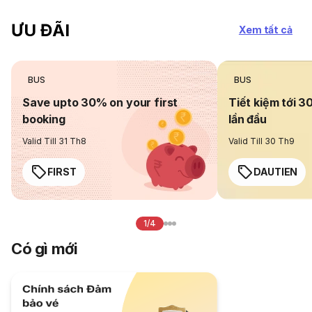
ƯU ĐÃI
Xem tất cả
BUS
BUS
Save upto 30% on your first
Tiết kiệm tới 3
booking
lần đầu
Valid Till 31 Th8
Valid Till 30 Th9
FIRST
DAUTIEN
1/4
Có gì mới