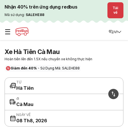
Nhận 40% trên ứng dụng redbus
Tải
về
Mã sử dụng:
SALEHE88
☰
VI
Xe Hà Tiên Cà Mau
Hoàn tiền lên đến 1.5X nếu chuyến xe không thực hiện
Giảm đến 40%
- Sử Dụng Mã: SALEHE88
TỪ
Hà Tiên
đi
Cà Mau
NGÀY VỀ
08 Th8, 2026