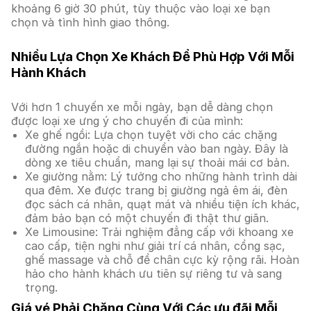
khoảng 6 giờ 30 phút, tùy thuộc vào loại xe bạn
chọn và tình hình giao thông.
Nhiều Lựa Chọn Xe Khách Để Phù Hợp Với Mỗi
Hành Khách
Với hơn 1 chuyến xe mỗi ngày, bạn dễ dàng chọn
được loại xe ưng ý cho chuyến đi của mình:
Xe ghế ngồi: Lựa chọn tuyệt vời cho các chặng
đường ngắn hoặc di chuyển vào ban ngày. Đây là
dòng xe tiêu chuẩn, mang lại sự thoải mái cơ bản.
Xe giường nằm: Lý tưởng cho những hành trình dài
qua đêm. Xe được trang bị giường ngả êm ái, đèn
đọc sách cá nhân, quạt mát và nhiều tiện ích khác,
đảm bảo bạn có một chuyến đi thật thư giãn.
Xe Limousine: Trải nghiệm đẳng cấp với khoang xe
cao cấp, tiện nghi như giải trí cá nhân, cổng sạc,
ghế massage và chỗ để chân cực kỳ rộng rãi. Hoàn
hảo cho hành khách ưu tiên sự riêng tư và sang
trọng.
Giá vé Phải Chăng Cùng Với Các ưu đãi Mỗi