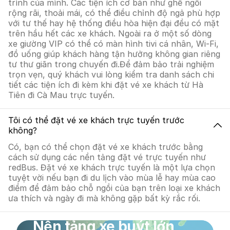
trình của mình. Các tiện ích cơ bản như ghế ngồi
rộng rãi, thoải mái, có thể điều chỉnh độ ngả phù hợp
với tư thế hay hệ thống điều hòa hiện đại đều có mặt
trên hầu hết các xe khách. Ngoài ra ở một số dòng
xe giường VIP có thể có màn hình tivi cá nhân, Wi-Fi,
đồ uống giúp khách hàng tận hưởng không gian riêng
tư thư giãn trong chuyến đi.Để đảm bảo trải nghiệm
trọn vẹn, quý khách vui lòng kiểm tra danh sách chi
tiết các tiện ích đi kèm khi đặt vé xe khách từ Hà
Tiên đi Cà Mau trực tuyến.
Tôi có thể đặt vé xe khách trực tuyến trước
không?
Có, bạn có thể chọn đặt vé xe khách trước bằng
cách sử dụng các nền tảng đặt vé trực tuyến như
redBus. Đặt vé xe khách trực tuyến là một lựa chọn
tuyệt vời nếu bạn đi du lịch vào mùa lễ hay mùa cao
điểm để đảm bảo chỗ ngồi của bạn trên loại xe khách
ưa thích và ngày đi mà không gặp bất kỳ rắc rối.
Nền tảng xe buýt lớn