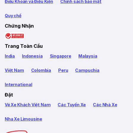
Điều Khoản và Điều Kiện
Chính sách bảo mật
Quy chế
Chứng Nhận
Trang Toàn Cầu
India
Indonesia
Singapore
Malaysia
Việt Nam
Colombia
Peru
Campuchia
International
Đặt
Vé Xe Khách Việt Nam
Các Tuyến Xe
Các Nhà Xe
Nha Xe Limousine