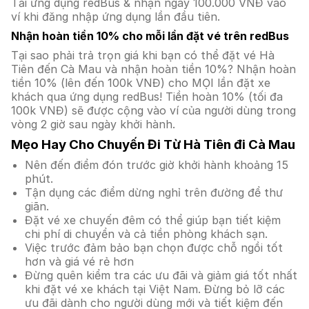
Tải ứng dụng redBus & nhận ngay 100.000 VNĐ vào
ví khi đăng nhập ứng dụng lần đầu tiên.
Nhận hoàn tiền 10% cho mỗi lần đặt vé trên redBus
Tại sao phải trả trọn giá khi bạn có thể đặt vé Hà
Tiên đến Cà Mau và nhận hoàn tiền 10%? Nhận hoàn
tiền 10% (lên đến 100k VNĐ) cho MỌI lần đặt xe
khách qua ứng dụng redBus! Tiền hoàn 10% (tối đa
100k VNĐ) sẽ được cộng vào ví của người dùng trong
vòng 2 giờ sau ngày khởi hành.
Mẹo Hay Cho Chuyến Đi Từ Hà Tiên đi Cà Mau
Nên đến điểm đón trước giờ khởi hành khoảng 15
phút.
Tận dụng các điểm dừng nghỉ trên đường để thư
giãn.
Đặt vé xe chuyến đêm có thể giúp bạn tiết kiệm
chi phí di chuyển và cả tiền phòng khách sạn.
Việc trước đảm bảo bạn chọn được chỗ ngồi tốt
hơn và giá vé rẻ hơn
Đừng quên kiểm tra các ưu đãi và giảm giá tốt nhất
khi đặt vé xe khách tại Việt Nam. Đừng bỏ lỡ các
ưu đãi dành cho người dùng mới và tiết kiệm đến