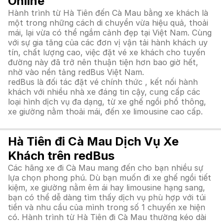
Online
Hành trình từ Hà Tiên đến Cà Mau bằng xe khách là
một trong những cách di chuyển vừa hiệu quả, thoải
mái, lại vừa có thể ngắm cảnh đẹp tại Việt Nam. Cùng
với sự gia tăng của các đơn vị vận tải hành khách uy
tín, chất lượng cao, việc đặt vé xe khách cho tuyến
đường này đã trở nên thuận tiện hơn bao giờ hết,
nhờ vào nền tảng redBus Việt Nam.
redBus là đối tác đặt vé chính thức , kết nối hành
khách với nhiều nhà xe đáng tin cậy, cung cấp các
loại hình dịch vụ đa dạng, từ xe ghế ngồi phổ thông,
xe giường nằm thoải mái, đến xe limousine cao cấp.
Hà Tiên đi Cà Mau Dịch Vụ Xe
Khách trên redBus
Các hãng xe đi Cà Mau mang đến cho bạn nhiều sự
lựa chọn phong phú. Dù bạn muốn đi xe ghế ngồi tiết
kiệm, xe giường nằm êm ái hay limousine hạng sang,
bạn có thể dễ dàng tìm thấy dịch vụ phù hợp với túi
tiền và nhu cầu của mình trong số 1 chuyến xe hiện
có. Hành trình từ Hà Tiên đi Cà Mau thường kéo dài