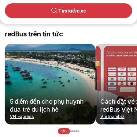
Tìm kiếm xe
redBus trên tin tức
5 điểm đến cho phụ huynh
Cách đặt vé 
đưa trẻ du lịch hè
redBus Việt
VN Express
Vietnambiz
1/6