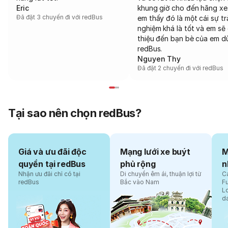
Eric
khung giờ cho đến hãng xe
Đã đặt 3 chuyến đi với redBus
em thấy đó là một cái sự tr
nghiệm khá là tốt và em sẽ 
thiệu đến bạn bè của em d
redBus.
Nguyen Thy
Đã đặt 2 chuyến đi với redBus
Tại sao nên chọn redBus?
Giá và ưu đãi độc
Mạng lưới xe buýt
M
quyền tại redBus
phủ rộng
n
Nhận ưu đãi chỉ có tại
Di chuyển êm ái, thuận lợi từ
Cá
redBus
Bắc vào Nam
F
L
d