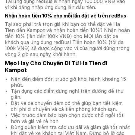
Tải ứng dụng redBus & nhận ngay 100.000 VNĐ vào
ví khi đăng nhập ứng dụng lần đầu tiên.
Nhận hoàn tiền 10% cho mỗi lần đặt vé trên redBus
Tại sao phải trả trọn giá khi bạn có thể đặt vé Ha
Tien đến Kampot và nhận hoàn tiền 10%? Nhận hoàn
tiền 10% (lên đến 100k VNĐ) cho MỌI lần đặt xe
khách qua ứng dụng redBus! Tiền hoàn 10% (tối đa
100k VNĐ) sẽ được cộng vào ví của người dùng trong
vòng 2 giờ sau ngày khởi hành.
Mẹo Hay Cho Chuyến Đi Từ Ha Tien đi
Kampot
Nên đến điểm đón trước giờ khởi hành khoảng 15
phút.
Tận dụng các điểm dừng nghỉ trên đường để thư
giãn.
Đặt vé xe chuyến đêm có thể giúp bạn tiết kiệm
chi phí di chuyển và cả tiền phòng khách sạn.
Việc trước đảm bảo bạn chọn được chỗ ngồi tốt
hơn và giá vé rẻ hơn
Đừng quên kiểm tra các ưu đãi và giảm giá tốt nhất
khi đặt vé xe khách tại Việt Nam. Đừng bỏ lỡ các