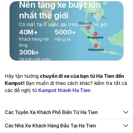
Nền tảng xe buýt lớn
nhất thế giới
Có mặt tại 8 quốc gia trên toàn thế giới
40M+
5000+
Khách hàng hài
Hãng xe
lòng
300k+
Vé bán mỗi ngày
Hãy tận hưởng
chuyến đi xe của bạn từ Ha Tien đến
Kampot!
Bạn muốn đi theo cách khác? kiểm tra tất cả
các đề nghị từ
Kampot thành Ha Tien
Các Tuyến Xe Khách Phổ Biến Từ Ha Tien
Các Nhà Xe Khách Hàng Đầu Tại Ha Tien