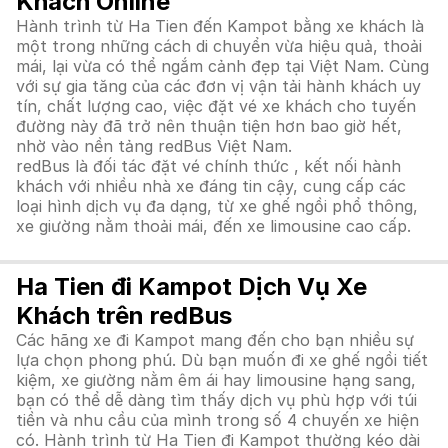
Khách Online
Hành trình từ Ha Tien đến Kampot bằng xe khách là
một trong những cách di chuyển vừa hiệu quả, thoải
mái, lại vừa có thể ngắm cảnh đẹp tại Việt Nam. Cùng
với sự gia tăng của các đơn vị vận tải hành khách uy
tín, chất lượng cao, việc đặt vé xe khách cho tuyến
đường này đã trở nên thuận tiện hơn bao giờ hết,
nhờ vào nền tảng redBus Việt Nam.
redBus là đối tác đặt vé chính thức , kết nối hành
khách với nhiều nhà xe đáng tin cậy, cung cấp các
loại hình dịch vụ đa dạng, từ xe ghế ngồi phổ thông,
xe giường nằm thoải mái, đến xe limousine cao cấp.
Ha Tien đi Kampot Dịch Vụ Xe
Khách trên redBus
Các hãng xe đi Kampot mang đến cho bạn nhiều sự
lựa chọn phong phú. Dù bạn muốn đi xe ghế ngồi tiết
kiệm, xe giường nằm êm ái hay limousine hạng sang,
bạn có thể dễ dàng tìm thấy dịch vụ phù hợp với túi
tiền và nhu cầu của mình trong số 4 chuyến xe hiện
có. Hành trình từ Ha Tien đi Kampot thường kéo dài