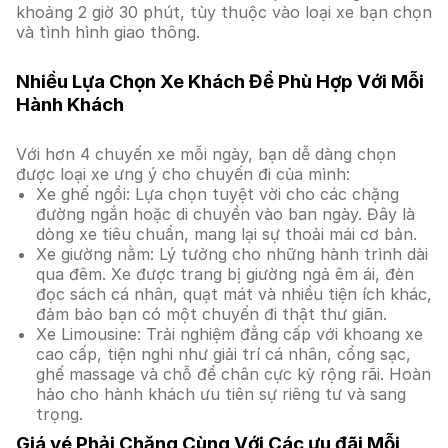
khoảng 2 giờ 30 phút, tùy thuộc vào loại xe bạn chọn
và tình hình giao thông.
Nhiều Lựa Chọn Xe Khách Để Phù Hợp Với Mỗi
Hành Khách
Với hơn 4 chuyến xe mỗi ngày, bạn dễ dàng chọn
được loại xe ưng ý cho chuyến đi của mình:
Xe ghế ngồi: Lựa chọn tuyệt vời cho các chặng
đường ngắn hoặc di chuyển vào ban ngày. Đây là
dòng xe tiêu chuẩn, mang lại sự thoải mái cơ bản.
Xe giường nằm: Lý tưởng cho những hành trình dài
qua đêm. Xe được trang bị giường ngả êm ái, đèn
đọc sách cá nhân, quạt mát và nhiều tiện ích khác,
đảm bảo bạn có một chuyến đi thật thư giãn.
Xe Limousine: Trải nghiệm đẳng cấp với khoang xe
cao cấp, tiện nghi như giải trí cá nhân, cổng sạc,
ghế massage và chỗ để chân cực kỳ rộng rãi. Hoàn
hảo cho hành khách ưu tiên sự riêng tư và sang
trọng.
Giá vé Phải Chăng Cùng Với Các ưu đãi Mỗi