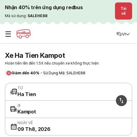
Nhận 40% trên ứng dụng redbus
Tải
về
Mã sử dụng:
SALEHE88
☰
VI
Xe Ha Tien Kampot
Hoàn tiền lên đến 1.5X nếu chuyến xe không thực hiện
Giảm đến 40%
- Sử Dụng Mã: SALEHE88
TỪ
Ha Tien
đi
Kampot
NGÀY VỀ
09 Th8, 2026