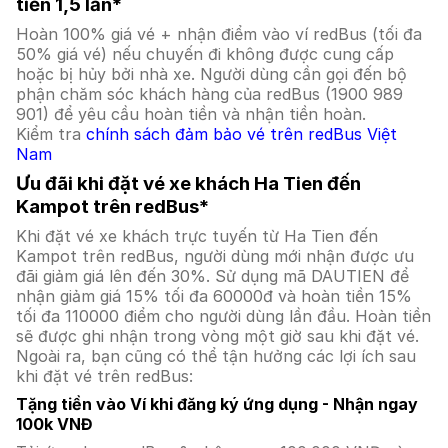
tiền 1,5 lần*
Hoàn 100% giá vé + nhận điểm vào ví redBus (tối đa
50% giá vé) nếu chuyến đi không được cung cấp
hoặc bị hủy bởi nhà xe. Người dùng cần gọi đến bộ
phận chăm sóc khách hàng của redBus (1900 989
901) để yêu cầu hoàn tiền và nhận tiền hoàn.
Kiểm tra
chính sách đảm bảo vé trên redBus Việt
Nam
Ưu đãi khi đặt vé xe khách Ha Tien đến
Kampot trên redBus*
Khi đặt vé xe khách trực tuyến từ Ha Tien đến
Kampot trên redBus, người dùng mới nhận được ưu
đãi giảm giá lên đến 30%. Sử dụng mã DAUTIEN để
nhận giảm giá 15% tối đa 60000đ và hoàn tiền 15%
tối đa 110000 điểm cho người dùng lần đầu. Hoàn tiền
sẽ được ghi nhận trong vòng một giờ sau khi đặt vé.
Ngoài ra, bạn cũng có thể tận hưởng các lợi ích sau
khi đặt vé trên redBus:
Tặng tiền vào Ví khi đăng ký ứng dụng - Nhận ngay
100k VNĐ