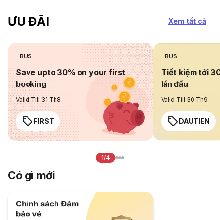
ƯU ĐÃI
Xem tất cả
BUS
BUS
Save upto 30% on your first
Tiết kiệm tới 3
booking
lần đầu
Valid Till 31 Th8
Valid Till 30 Th9
FIRST
DAUTIEN
1/4
Có gì mới