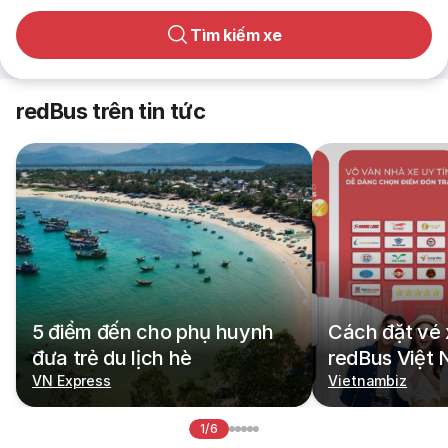
Tìm kiếm xe
redBus trên tin tức
5 điểm đến cho phụ huynh
Cách đặt vé 
đưa trẻ du lịch hè
redBus Việt
VN Express
Vietnambiz
1/6