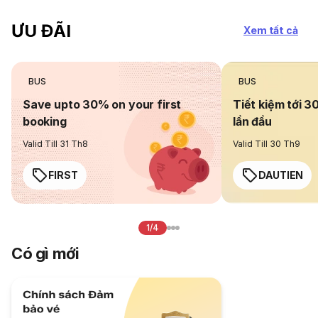
ƯU ĐÃI
Xem tất cả
BUS
BUS
Save upto 30% on your first
Tiết kiệm tới 3
booking
lần đầu
Valid Till 31 Th8
Valid Till 30 Th9
FIRST
DAUTIEN
1/4
Có gì mới