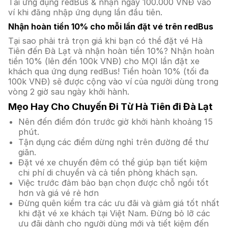
Tải ứng dụng redBus & nhận ngay 100.000 VNĐ vào
ví khi đăng nhập ứng dụng lần đầu tiên.
Nhận hoàn tiền 10% cho mỗi lần đặt vé trên redBus
Tại sao phải trả trọn giá khi bạn có thể đặt vé Hà
Tiên đến Đà Lạt và nhận hoàn tiền 10%? Nhận hoàn
tiền 10% (lên đến 100k VNĐ) cho MỌI lần đặt xe
khách qua ứng dụng redBus! Tiền hoàn 10% (tối đa
100k VNĐ) sẽ được cộng vào ví của người dùng trong
vòng 2 giờ sau ngày khởi hành.
Mẹo Hay Cho Chuyến Đi Từ Hà Tiên đi Đà Lạt
Nên đến điểm đón trước giờ khởi hành khoảng 15
phút.
Tận dụng các điểm dừng nghỉ trên đường để thư
giãn.
Đặt vé xe chuyến đêm có thể giúp bạn tiết kiệm
chi phí di chuyển và cả tiền phòng khách sạn.
Việc trước đảm bảo bạn chọn được chỗ ngồi tốt
hơn và giá vé rẻ hơn
Đừng quên kiểm tra các ưu đãi và giảm giá tốt nhất
khi đặt vé xe khách tại Việt Nam. Đừng bỏ lỡ các
ưu đãi dành cho người dùng mới và tiết kiệm đến