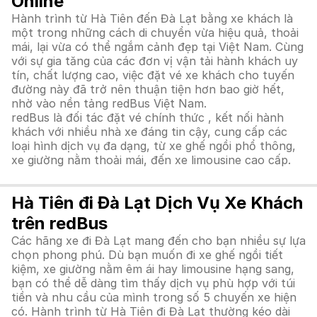
Online
Hành trình từ Hà Tiên đến Đà Lạt bằng xe khách là
một trong những cách di chuyển vừa hiệu quả, thoải
mái, lại vừa có thể ngắm cảnh đẹp tại Việt Nam. Cùng
với sự gia tăng của các đơn vị vận tải hành khách uy
tín, chất lượng cao, việc đặt vé xe khách cho tuyến
đường này đã trở nên thuận tiện hơn bao giờ hết,
nhờ vào nền tảng redBus Việt Nam.
redBus là đối tác đặt vé chính thức , kết nối hành
khách với nhiều nhà xe đáng tin cậy, cung cấp các
loại hình dịch vụ đa dạng, từ xe ghế ngồi phổ thông,
xe giường nằm thoải mái, đến xe limousine cao cấp.
Hà Tiên đi Đà Lạt Dịch Vụ Xe Khách
trên redBus
Các hãng xe đi Đà Lạt mang đến cho bạn nhiều sự lựa
chọn phong phú. Dù bạn muốn đi xe ghế ngồi tiết
kiệm, xe giường nằm êm ái hay limousine hạng sang,
bạn có thể dễ dàng tìm thấy dịch vụ phù hợp với túi
tiền và nhu cầu của mình trong số 5 chuyến xe hiện
có. Hành trình từ Hà Tiên đi Đà Lạt thường kéo dài