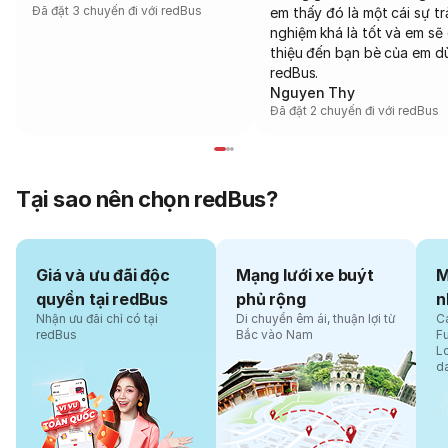
Đã đặt 3 chuyến đi với redBus
em thấy đó là một cái sự tr
nghiệm khá là tốt và em sẽ 
thiệu đến bạn bè của em d
redBus.
Nguyen Thy
Đã đặt 2 chuyến đi với redBus
Tại sao nên chọn redBus?
Giá và ưu đãi độc
Mạng lưới xe buýt
M
quyền tại redBus
phủ rộng
n
Nhận ưu đãi chỉ có tại
Di chuyển êm ái, thuận lợi từ
Cá
redBus
Bắc vào Nam
F
L
d