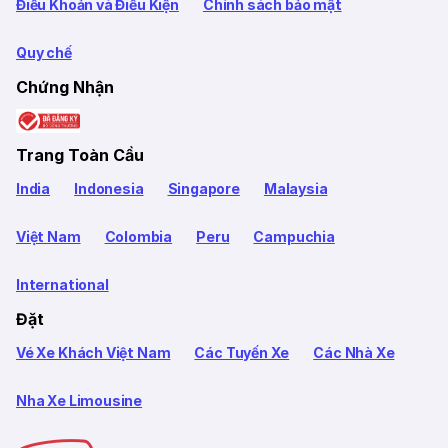
Điều Khoản và Điều Kiện
Chính sách bảo mật
Quy chế
Chứng Nhận
Trang Toàn Cầu
India
Indonesia
Singapore
Malaysia
Việt Nam
Colombia
Peru
Campuchia
International
Đặt
Vé Xe Khách Việt Nam
Các Tuyến Xe
Các Nhà Xe
Nha Xe Limousine