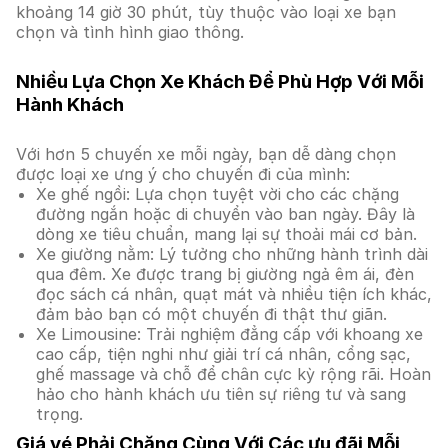
khoảng 14 giờ 30 phút, tùy thuộc vào loại xe bạn
chọn và tình hình giao thông.
Nhiều Lựa Chọn Xe Khách Để Phù Hợp Với Mỗi
Hành Khách
Với hơn 5 chuyến xe mỗi ngày, bạn dễ dàng chọn
được loại xe ưng ý cho chuyến đi của mình:
Xe ghế ngồi: Lựa chọn tuyệt vời cho các chặng
đường ngắn hoặc di chuyển vào ban ngày. Đây là
dòng xe tiêu chuẩn, mang lại sự thoải mái cơ bản.
Xe giường nằm: Lý tưởng cho những hành trình dài
qua đêm. Xe được trang bị giường ngả êm ái, đèn
đọc sách cá nhân, quạt mát và nhiều tiện ích khác,
đảm bảo bạn có một chuyến đi thật thư giãn.
Xe Limousine: Trải nghiệm đẳng cấp với khoang xe
cao cấp, tiện nghi như giải trí cá nhân, cổng sạc,
ghế massage và chỗ để chân cực kỳ rộng rãi. Hoàn
hảo cho hành khách ưu tiên sự riêng tư và sang
trọng.
Giá vé Phải Chăng Cùng Với Các ưu đãi Mỗi