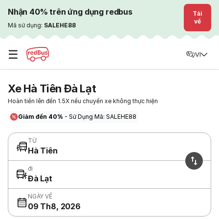
Nhận 40% trên ứng dụng redbus
Tải
về
Mã sử dụng:
SALEHE88
☰
VI
Xe Hà Tiên Đà Lạt
Hoàn tiền lên đến 1.5X nếu chuyến xe không thực hiện
Giảm đến 40%
- Sử Dụng Mã: SALEHE88
TỪ
Hà Tiên
đi
Đà Lạt
NGÀY VỀ
09 Th8, 2026