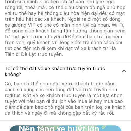
trình của mình. Các tiện ích cơ bản như ghế ngồi
rộng rãi, thoải mái, có thể điều chỉnh độ ngả phù hợp
với tư thế hay hệ thống điều hòa hiện đại đều có mặt
trên hầu hết các xe khách. Ngoài ra ở một số dòng
xe giường VIP có thể có màn hình tivi cá nhân, Wi-Fi,
đồ uống giúp khách hàng tận hưởng không gian riêng
tư thư giãn trong chuyến đi.Để đảm bảo trải nghiệm
trọn vẹn, quý khách vui lòng kiểm tra danh sách chi
tiết các tiện ích đi kèm khi đặt vé xe khách từ Hà
Tiên đi Đà Lạt trực tuyến.
Tôi có thể đặt vé xe khách trực tuyến trước
không?
Có, bạn có thể chọn đặt vé xe khách trước bằng
cách sử dụng các nền tảng đặt vé trực tuyến như
redBus. Đặt vé xe khách trực tuyến là một lựa chọn
tuyệt vời nếu bạn đi du lịch vào mùa lễ hay mùa cao
điểm để đảm bảo chỗ ngồi của bạn trên loại xe khách
ưa thích và ngày đi mà không gặp bất kỳ rắc rối.
Nền tảng xe buýt lớn