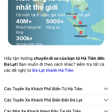
nhất thế giới
Có mặt tại 8 quốc gia trên toàn thế giới
40M+
5000+
Khách hàng hài
Hãng xe
lòng
300k+
Vé bán mỗi ngày
Hãy tận hưởng
chuyến đi xe của bạn từ Hà Tiên đến
Đà Lạt!
Bạn muốn đi theo cách khác? kiểm tra tất cả
các đề nghị từ
Đà Lạt thành Hà Tiên
Các Tuyến Xe Khách Phổ Biến Từ Hà Tiên
Các Tuyến Xe Khách Phổ Biến Đến Đà Lạt
Các Nhà Xe Khách Hàng Đầu Tại Hà Tiên