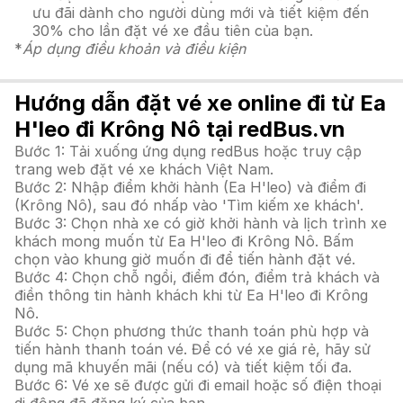
ưu đãi dành cho người dùng mới và tiết kiệm đến
30% cho lần đặt vé xe đầu tiên của bạn.
*
Áp dụng điều khoản và điều kiện
Hướng dẫn đặt vé xe online đi từ Ea
H'leo đi Krông Nô tại redBus.vn
Bước 1: Tải xuống ứng dụng redBus hoặc truy cập
trang web đặt vé xe khách Việt Nam.
Bước 2: Nhập điểm khởi hành (Ea H'leo) và điểm đi
(Krông Nô), sau đó nhấp vào 'Tìm kiếm xe khách'.
Bước 3: Chọn nhà xe có giờ khởi hành và lịch trình xe
khách mong muốn từ Ea H'leo đi Krông Nô. Bấm
chọn vào khung giờ muốn đi để tiến hành đặt vé.
Bước 4: Chọn chỗ ngồi, điểm đón, điểm trả khách và
điền thông tin hành khách khi từ Ea H'leo đi Krông
Nô.
Bước 5: Chọn phương thức thanh toán phù hợp và
tiến hành thanh toán vé. Để có vé xe giá rẻ, hãy sử
dụng mã khuyến mãi (nếu có) và tiết kiệm tối đa.
Bước 6: Vé xe sẽ được gửi đi email hoặc số điện thoại