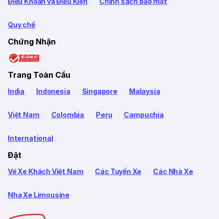
Điều Khoản và Điều Kiện
Chính sách bảo mật
Quy chế
Chứng Nhận
Trang Toàn Cầu
India
Indonesia
Singapore
Malaysia
Việt Nam
Colombia
Peru
Campuchia
International
Đặt
Vé Xe Khách Việt Nam
Các Tuyến Xe
Các Nhà Xe
Nha Xe Limousine