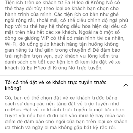
Tiện ích trên xe khách từ Ea H'leo đi Krông Nô có
thể thay đổi tùy theo loại xe khách bạn chọn cho
hành trình của mình. Các tiện ích cơ bản như ghế
ngồi rộng rãi, thoải mái, có thể điều chỉnh độ ngả phù
hợp với tư thế hay hệ thống điều hòa hiện đại đều có
mặt trên hầu hết các xe khách. Ngoài ra ở một số
dòng xe giường VIP có thể có màn hình tivi cá nhân,
Wi-Fi, đồ uống giúp khách hàng tận hưởng không
gian riêng tư thư giãn trong chuyến đi.Để đảm bảo
trải nghiệm trọn vẹn, quý khách vui lòng kiểm tra
danh sách chi tiết các tiện ích đi kèm khi đặt vé xe
khách từ Ea H'leo đi Krông Nô trực tuyến.
Tôi có thể đặt vé xe khách trực tuyến trước
không?
Có, bạn có thể chọn đặt vé xe khách trước bằng
cách sử dụng các nền tảng đặt vé trực tuyến như
redBus. Đặt vé xe khách trực tuyến là một lựa chọn
tuyệt vời nếu bạn đi du lịch vào mùa lễ hay mùa cao
điểm để đảm bảo chỗ ngồi của bạn trên loại xe khách
ưa thích và ngày đi mà không gặp bất kỳ rắc rối.