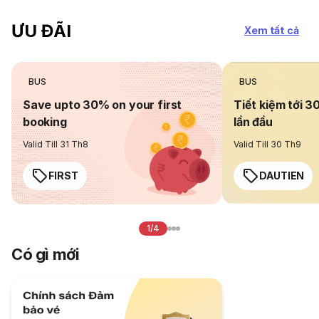
ƯU ĐÃI
Xem tất cả
BUS
BUS
Save upto 30% on your first
Tiết kiệm tới 3
booking
lần đầu
Valid Till 31 Th8
Valid Till 30 Th9
FIRST
DAUTIEN
1/4
Có gì mới