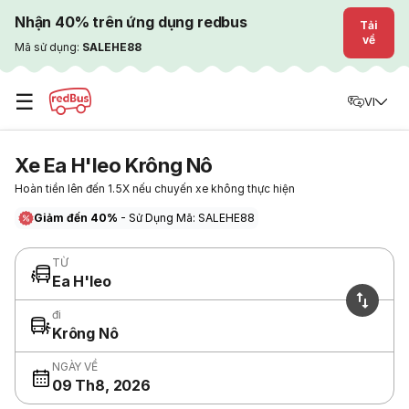
Nhận 40% trên ứng dụng redbus
Tải
về
Mã sử dụng:
SALEHE88
☰
VI
Xe Ea H'leo Krông Nô
Hoàn tiền lên đến 1.5X nếu chuyến xe không thực hiện
Giảm đến 40%
- Sử Dụng Mã: SALEHE88
TỪ
Ea H'leo
đi
Krông Nô
NGÀY VỀ
09 Th8, 2026