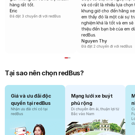
hàng rất tốt.
và có rất là nhiều lựa chọn 
Eric
khung giờ cho đến hãng xe
Đã đặt 3 chuyến đi với redBus
em thấy đó là một cái sự tr
nghiệm khá là tốt và em sẽ 
thiệu đến bạn bè của em d
redBus.
Nguyen Thy
Đã đặt 2 chuyến đi với redBus
Tại sao nên chọn redBus?
Giá và ưu đãi độc
Mạng lưới xe buýt
M
quyền tại redBus
phủ rộng
n
Nhận ưu đãi chỉ có tại
Di chuyển êm ái, thuận lợi từ
Cá
redBus
Bắc vào Nam
F
L
d