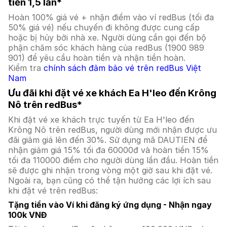
tiền 1,5 lần*
Hoàn 100% giá vé + nhận điểm vào ví redBus (tối đa
50% giá vé) nếu chuyến đi không được cung cấp
hoặc bị hủy bởi nhà xe. Người dùng cần gọi đến bộ
phận chăm sóc khách hàng của redBus (1900 989
901) để yêu cầu hoàn tiền và nhận tiền hoàn.
Kiểm tra
chính sách đảm bảo vé trên redBus Việt
Nam
Ưu đãi khi đặt vé xe khách Ea H'leo đến Krông
Nô trên redBus*
Khi đặt vé xe khách trực tuyến từ Ea H'leo đến
Krông Nô trên redBus, người dùng mới nhận được ưu
đãi giảm giá lên đến 30%. Sử dụng mã DAUTIEN để
nhận giảm giá 15% tối đa 60000đ và hoàn tiền 15%
tối đa 110000 điểm cho người dùng lần đầu. Hoàn tiền
sẽ được ghi nhận trong vòng một giờ sau khi đặt vé.
Ngoài ra, bạn cũng có thể tận hưởng các lợi ích sau
khi đặt vé trên redBus:
Tặng tiền vào Ví khi đăng ký ứng dụng - Nhận ngay
100k VNĐ