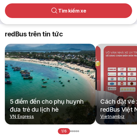
Tìm kiếm xe
redBus trên tin tức
5 điểm đến cho phụ huynh
Cách đặt vé 
đưa trẻ du lịch hè
redBus Việt
VN Express
Vietnambiz
1/6