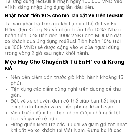
Tải ứng dụng redBus & nhận ngay 100.000 VNĐ vào
ví khi đăng nhập ứng dụng lần đầu tiên.
Nhận hoàn tiền 10% cho mỗi lần đặt vé trên redBus
Tại sao phải trả trọn giá khi bạn có thể đặt vé Ea
H'leo đến Krông Nô và nhận hoàn tiền 10%? Nhận
hoàn tiền 10% (lên đến 100k VNĐ) cho MỌI lần đặt
xe khách qua ứng dụng redBus! Tiền hoàn 10% (tối
đa 100k VNĐ) sẽ được cộng vào ví của người dùng
trong vòng 2 giờ sau ngày khởi hành.
Mẹo Hay Cho Chuyến Đi Từ Ea H'leo đi Krông
Nô
Nên đến điểm đón trước giờ khởi hành khoảng 15
phút.
Tận dụng các điểm dừng nghỉ trên đường để thư
giãn.
Đặt vé xe chuyến đêm có thể giúp bạn tiết kiệm
chi phí di chuyển và cả tiền phòng khách sạn.
Việc trước đảm bảo bạn chọn được chỗ ngồi tốt
hơn và giá vé rẻ hơn
Đừng quên kiểm tra các ưu đãi và giảm giá tốt nhất
khi đặt vé xe khách tại Việt Nam. Đừng bỏ lỡ các