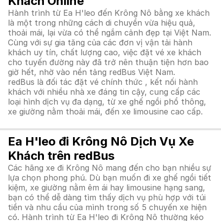
Khách Online
Hành trình từ Ea H'leo đến Krông Nô bằng xe khách
là một trong những cách di chuyển vừa hiệu quả,
thoải mái, lại vừa có thể ngắm cảnh đẹp tại Việt Nam.
Cùng với sự gia tăng của các đơn vị vận tải hành
khách uy tín, chất lượng cao, việc đặt vé xe khách
cho tuyến đường này đã trở nên thuận tiện hơn bao
giờ hết, nhờ vào nền tảng redBus Việt Nam.
redBus là đối tác đặt vé chính thức , kết nối hành
khách với nhiều nhà xe đáng tin cậy, cung cấp các
loại hình dịch vụ đa dạng, từ xe ghế ngồi phổ thông,
xe giường nằm thoải mái, đến xe limousine cao cấp.
Ea H'leo đi Krông Nô Dịch Vụ Xe
Khách trên redBus
Các hãng xe đi Krông Nô mang đến cho bạn nhiều sự
lựa chọn phong phú. Dù bạn muốn đi xe ghế ngồi tiết
kiệm, xe giường nằm êm ái hay limousine hạng sang,
bạn có thể dễ dàng tìm thấy dịch vụ phù hợp với túi
tiền và nhu cầu của mình trong số 5 chuyến xe hiện
có. Hành trình từ Ea H'leo đi Krông Nô thường kéo