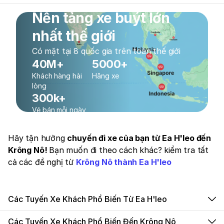
Nền tảng xe buýt lớn
nhất thế giới
Có mặt tại 8 quốc gia trên toàn thế giới
40M+
5000+
Khách hàng hài
Hãng xe
lòng
300k+
Vé bán mỗi ngày
Hãy tận hưởng
chuyến đi xe của bạn từ Ea H'leo đến
Krông Nô!
Bạn muốn đi theo cách khác? kiểm tra tất
cả các đề nghị từ
Krông Nô thành Ea H'leo
Các Tuyến Xe Khách Phổ Biến Từ Ea H'leo
Các Tuyến Xe Khách Phổ Biến Đến Krông Nô