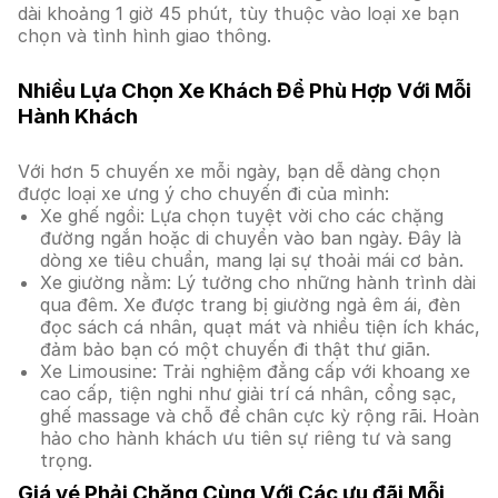
dài khoảng 1 giờ 45 phút, tùy thuộc vào loại xe bạn
chọn và tình hình giao thông.
Nhiều Lựa Chọn Xe Khách Để Phù Hợp Với Mỗi
Hành Khách
Với hơn 5 chuyến xe mỗi ngày, bạn dễ dàng chọn
được loại xe ưng ý cho chuyến đi của mình:
Xe ghế ngồi: Lựa chọn tuyệt vời cho các chặng
đường ngắn hoặc di chuyển vào ban ngày. Đây là
dòng xe tiêu chuẩn, mang lại sự thoải mái cơ bản.
Xe giường nằm: Lý tưởng cho những hành trình dài
qua đêm. Xe được trang bị giường ngả êm ái, đèn
đọc sách cá nhân, quạt mát và nhiều tiện ích khác,
đảm bảo bạn có một chuyến đi thật thư giãn.
Xe Limousine: Trải nghiệm đẳng cấp với khoang xe
cao cấp, tiện nghi như giải trí cá nhân, cổng sạc,
ghế massage và chỗ để chân cực kỳ rộng rãi. Hoàn
hảo cho hành khách ưu tiên sự riêng tư và sang
trọng.
Giá vé Phải Chăng Cùng Với Các ưu đãi Mỗi