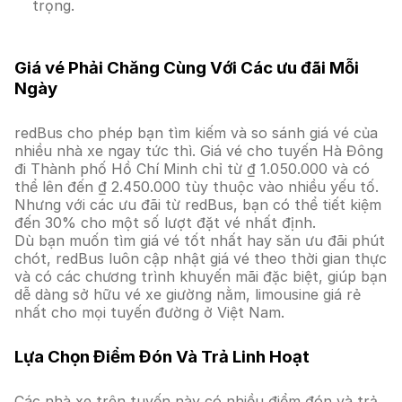
trọng.
Giá vé Phải Chăng Cùng Với Các ưu đãi Mỗi
Ngày
redBus cho phép bạn tìm kiếm và so sánh giá vé của
nhiều nhà xe ngay tức thì. Giá vé cho tuyến Hà Đông
đi Thành phố Hồ Chí Minh chỉ từ ₫ 1.050.000 và có
thể lên đến ₫ 2.450.000 tùy thuộc vào nhiều yếu tố.
Nhưng với các ưu đãi từ redBus, bạn có thể tiết kiệm
đến 30% cho một số lượt đặt vé nhất định.
Dù bạn muốn tìm giá vé tốt nhất hay săn ưu đãi phút
chót, redBus luôn cập nhật giá vé theo thời gian thực
và có các chương trình khuyến mãi đặc biệt, giúp bạn
dễ dàng sở hữu vé xe giường nằm, limousine giá rẻ
nhất cho mọi tuyến đường ở Việt Nam.
Lựa Chọn Điểm Đón Và Trả Linh Hoạt
Các nhà xe trên tuyến này có nhiều điểm đón và trả