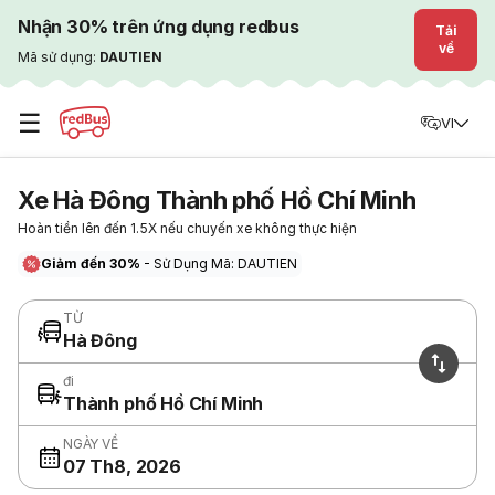
Nhận 30% trên ứng dụng redbus
Tải
về
Mã sử dụng:
DAUTIEN
☰
VI
Xe Hà Đông Thành phố Hồ Chí Minh
Hoàn tiền lên đến 1.5X nếu chuyến xe không thực hiện
Giảm đến 30%
- Sử Dụng Mã: DAUTIEN
TỪ
Hà Đông
đi
Thành phố Hồ Chí Minh
NGÀY VỀ
07 Th8, 2026