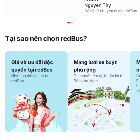
Nguyen Thy
Đã đặt 2 chuyến đi với redBus
Tại sao nên chọn redBus?
Giá và ưu đãi độc
Mạng lưới xe buýt
M
quyền tại redBus
phủ rộng
n
Nhận ưu đãi chỉ có tại
Di chuyển êm ái, thuận lợi từ
Cá
redBus
Bắc vào Nam
F
L
d