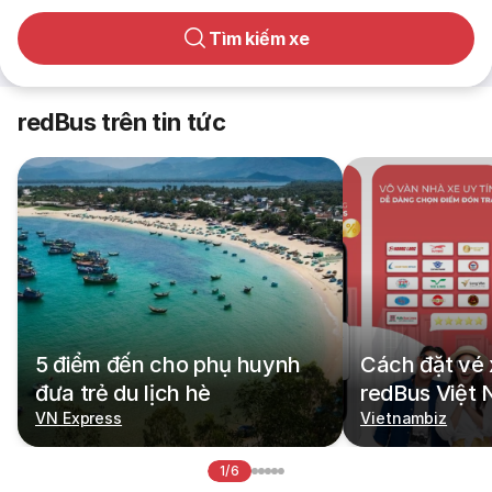
Tìm kiếm xe
redBus trên tin tức
5 điểm đến cho phụ huynh
Cách đặt vé 
đưa trẻ du lịch hè
redBus Việt
VN Express
Vietnambiz
1/6