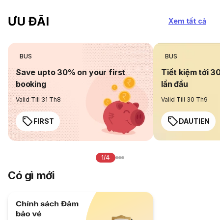
ƯU ĐÃI
Xem tất cả
BUS
BUS
Save upto 30% on your first
Tiết kiệm tới 3
booking
lần đầu
Valid Till 31 Th8
Valid Till 30 Th9
FIRST
DAUTIEN
1/4
Có gì mới