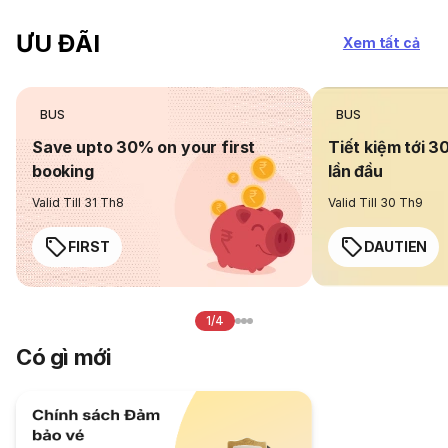
ƯU ĐÃI
Xem tất cả
BUS
BUS
Save upto 30% on your first
Tiết kiệm tới 3
booking
lần đầu
Valid Till 31 Th8
Valid Till 30 Th9
FIRST
DAUTIEN
1/4
Có gì mới