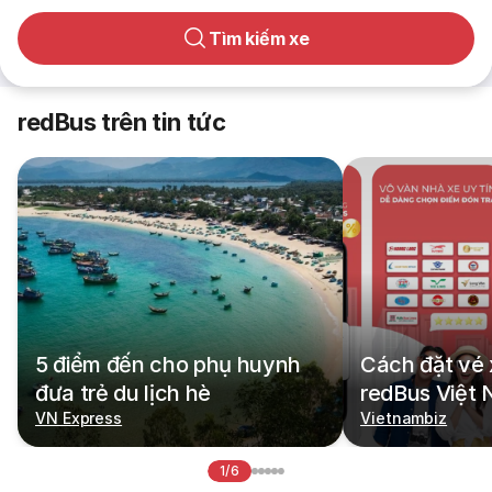
Tìm kiếm xe
redBus trên tin tức
5 điểm đến cho phụ huynh
Cách đặt vé 
đưa trẻ du lịch hè
redBus Việt
VN Express
Vietnambiz
1/6