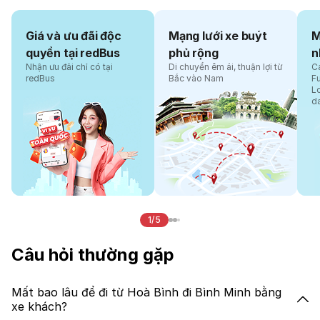
Giá và ưu đãi độc
Mạng lưới xe buýt
M
quyền tại redBus
phủ rộng
n
Nhận ưu đãi chỉ có tại
Di chuyển êm ái, thuận lợi từ
Cá
redBus
Bắc vào Nam
F
L
d
1/5
Câu hỏi thường gặp
Mất bao lâu để đi từ Hoà Bình đi Bình Minh bằng
xe khách?