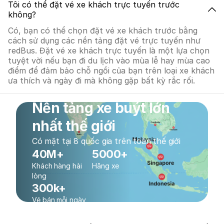
Tôi có thể đặt vé xe khách trực tuyến trước
không?
Có, bạn có thể chọn đặt vé xe khách trước bằng
cách sử dụng các nền tảng đặt vé trực tuyến như
redBus. Đặt vé xe khách trực tuyến là một lựa chọn
tuyệt vời nếu bạn đi du lịch vào mùa lễ hay mùa cao
điểm để đảm bảo chỗ ngồi của bạn trên loại xe khách
ưa thích và ngày đi mà không gặp bất kỳ rắc rối.
Nền tảng xe buýt lớn
nhất thế giới
Có mặt tại 8 quốc gia trên toàn thế giới
40M+
5000+
Khách hàng hài
Hãng xe
lòng
300k+
Vé bán mỗi ngày