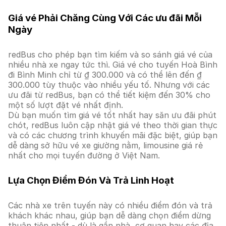
Giá vé Phải Chăng Cùng Với Các ưu đãi Mỗi
Ngày
redBus cho phép bạn tìm kiếm và so sánh giá vé của
nhiều nhà xe ngay tức thì. Giá vé cho tuyến Hoà Bình
đi Bình Minh chỉ từ ₫ 300.000 và có thể lên đến ₫
300.000 tùy thuộc vào nhiều yếu tố. Nhưng với các
ưu đãi từ redBus, bạn có thể tiết kiệm đến 30% cho
một số lượt đặt vé nhất định.
Dù bạn muốn tìm giá vé tốt nhất hay săn ưu đãi phút
chót, redBus luôn cập nhật giá vé theo thời gian thực
và có các chương trình khuyến mãi đặc biệt, giúp bạn
dễ dàng sở hữu vé xe giường nằm, limousine giá rẻ
nhất cho mọi tuyến đường ở Việt Nam.
Lựa Chọn Điểm Đón Và Trả Linh Hoạt
Các nhà xe trên tuyến này có nhiều điểm đón và trả
khách khác nhau, giúp bạn dễ dàng chọn điểm dừng
thuận tiện nhất - dù là gần nhà, cơ quan hay các địa