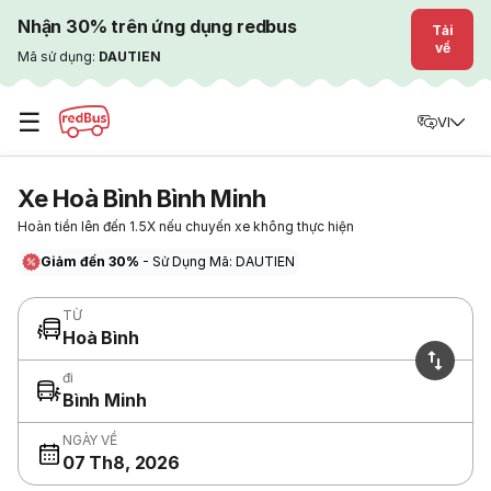
Nhận 30% trên ứng dụng redbus
Tải
về
Mã sử dụng:
DAUTIEN
☰
VI
Xe Hoà Bình Bình Minh
Hoàn tiền lên đến 1.5X nếu chuyến xe không thực hiện
Giảm đến 30%
- Sử Dụng Mã: DAUTIEN
TỪ
Hoà Bình
đi
Bình Minh
NGÀY VỀ
07 Th8, 2026