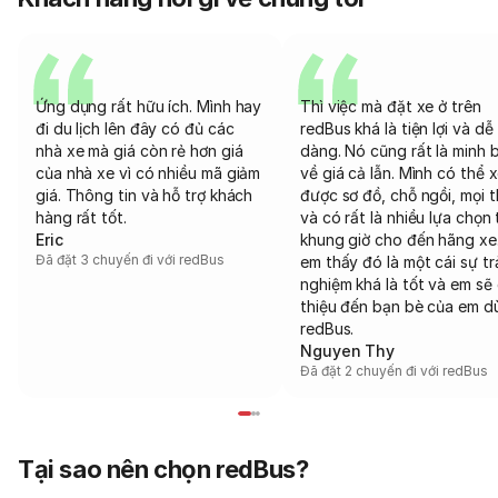
Ứng dụng rất hữu ích. Mình hay
Thì việc mà đặt xe ở trên
đi du lịch lên đây có đủ các
redBus khá là tiện lợi và dễ
nhà xe mà giá còn rẻ hơn giá
dàng. Nó cũng rất là minh 
của nhà xe vì có nhiều mã giảm
về giá cả lẫn. Mình có thể 
giá. Thông tin và hỗ trợ khách
được sơ đồ, chỗ ngồi, mọi 
hàng rất tốt.
và có rất là nhiều lựa chọn 
Eric
khung giờ cho đến hãng xe
Đã đặt 3 chuyến đi với redBus
em thấy đó là một cái sự tr
nghiệm khá là tốt và em sẽ 
thiệu đến bạn bè của em d
redBus.
Nguyen Thy
Đã đặt 2 chuyến đi với redBus
Tại sao nên chọn redBus?