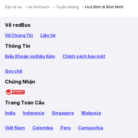
Dặt vé xe
Ve Xe Khach
Tuyến đường
Hoà Bình đi Bình Minh
Về redBus
Về Chúng Tôi
Liên hệ
Thông Tin
Điều Khoản và Điều Kiện
Chính sách bảo mật
Quy chế
Chứng Nhận
Trang Toàn Cầu
India
Indonesia
Singapore
Malaysia
Việt Nam
Colombia
Peru
Campuchia