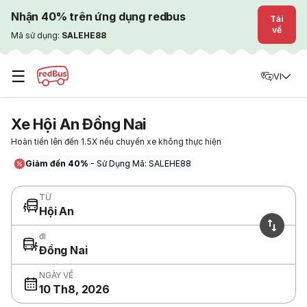
Nhận 40% trên ứng dụng redbus
Tải
về
Mã sử dụng:
SALEHE88
☰
VI
Xe Hội An Đồng Nai
Hoàn tiền lên đến 1.5X nếu chuyến xe không thực hiện
Giảm đến 40%
- Sử Dụng Mã: SALEHE88
TỪ
Hội An
đi
Đồng Nai
NGÀY VỀ
10 Th8, 2026