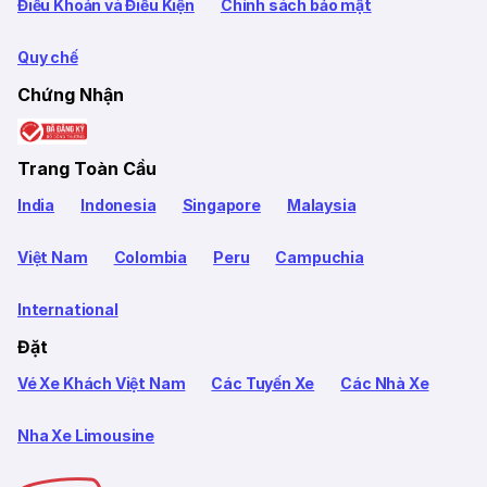
Điều Khoản và Điều Kiện
Chính sách bảo mật
Quy chế
Chứng Nhận
Trang Toàn Cầu
India
Indonesia
Singapore
Malaysia
Việt Nam
Colombia
Peru
Campuchia
International
Đặt
Vé Xe Khách Việt Nam
Các Tuyến Xe
Các Nhà Xe
Nha Xe Limousine