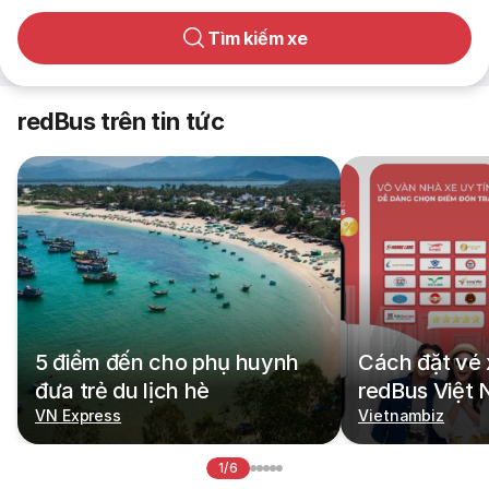
Tìm kiếm xe
redBus trên tin tức
5 điểm đến cho phụ huynh
Cách đặt vé 
đưa trẻ du lịch hè
redBus Việt
VN Express
Vietnambiz
1/6