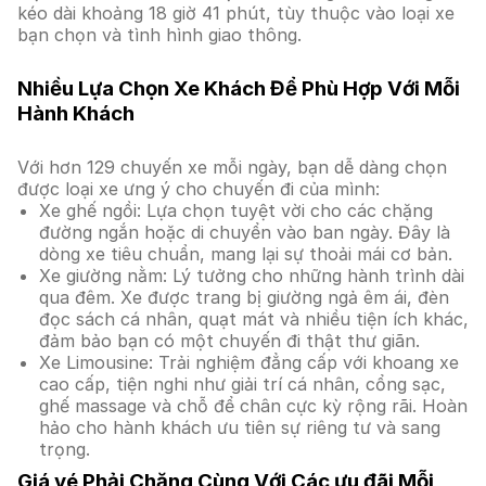
kéo dài khoảng 18 giờ 41 phút, tùy thuộc vào loại xe
bạn chọn và tình hình giao thông.
Nhiều Lựa Chọn Xe Khách Để Phù Hợp Với Mỗi
Hành Khách
Với hơn 129 chuyến xe mỗi ngày, bạn dễ dàng chọn
được loại xe ưng ý cho chuyến đi của mình:
Xe ghế ngồi: Lựa chọn tuyệt vời cho các chặng
đường ngắn hoặc di chuyển vào ban ngày. Đây là
dòng xe tiêu chuẩn, mang lại sự thoải mái cơ bản.
Xe giường nằm: Lý tưởng cho những hành trình dài
qua đêm. Xe được trang bị giường ngả êm ái, đèn
đọc sách cá nhân, quạt mát và nhiều tiện ích khác,
đảm bảo bạn có một chuyến đi thật thư giãn.
Xe Limousine: Trải nghiệm đẳng cấp với khoang xe
cao cấp, tiện nghi như giải trí cá nhân, cổng sạc,
ghế massage và chỗ để chân cực kỳ rộng rãi. Hoàn
hảo cho hành khách ưu tiên sự riêng tư và sang
trọng.
Giá vé Phải Chăng Cùng Với Các ưu đãi Mỗi