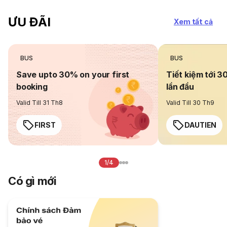
ƯU ĐÃI
Xem tất cả
BUS
BUS
Save upto 30% on your first
Tiết kiệm tới 3
booking
lần đầu
Valid Till 31 Th8
Valid Till 30 Th9
FIRST
DAUTIEN
1/4
Có gì mới