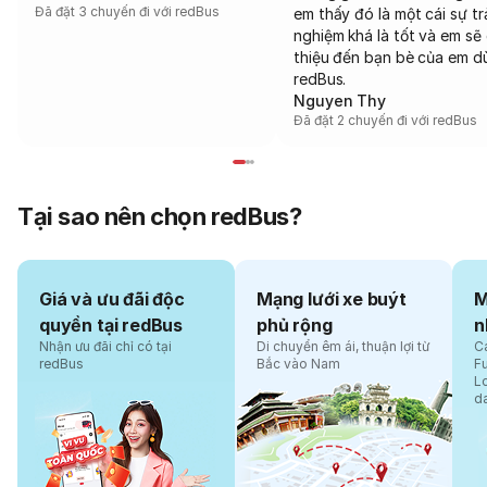
Đã đặt 3 chuyến đi với redBus
em thấy đó là một cái sự tr
nghiệm khá là tốt và em sẽ 
thiệu đến bạn bè của em d
redBus.
Nguyen Thy
Đã đặt 2 chuyến đi với redBus
Tại sao nên chọn redBus?
Giá và ưu đãi độc
Mạng lưới xe buýt
M
quyền tại redBus
phủ rộng
n
Nhận ưu đãi chỉ có tại
Di chuyển êm ái, thuận lợi từ
Cá
redBus
Bắc vào Nam
F
L
d