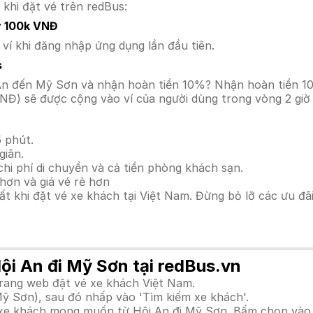
 khi đặt vé trên redBus:
y 100k VNĐ
í khi đăng nhập ứng dụng lần đầu tiên.
s
ội An đến Mỹ Sơn và nhận hoàn tiền 10%? Nhận hoàn tiền 
NĐ) sẽ được cộng vào ví của người dùng trong vòng 2 giờ
n
 phút.
giãn.
hi phí di chuyển và cả tiền phòng khách sạn.
hơn và giá vé rẻ hơn
hất khi đặt vé xe khách tại Việt Nam. Đừng bỏ lỡ các ưu đ
Hội An đi Mỹ Sơn tại redBus.vn
trang web đặt vé xe khách Việt Nam.
Mỹ Sơn), sau đó nhấp vào 'Tìm kiếm xe khách'.
h xe khách mong muốn từ Hội An đi Mỹ Sơn. Bấm chọn vào 