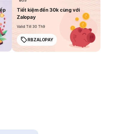
BUS
iếp
Tiết kiệm đến 30k cùng với
Zalopay
Valid Till 30 Th9
RBZALOPAY