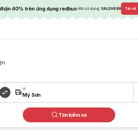
Nhận 40% trên ứng dụng redbus
·
Mã sử dụng:
SALEHE88
Tải về
ện
đi
Mỹ Sơn
Tìm kiếm xe