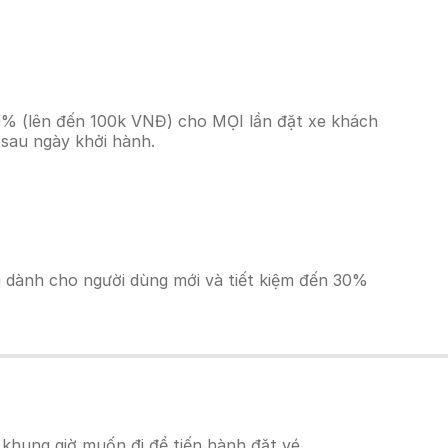
10% (lên đến 100k VNĐ) cho MỌI lần đặt xe khách
 sau ngày khởi hành.
ãi dành cho người dùng mới và tiết kiệm đến 30%
khung giờ muốn đi để tiến hành đặt vé.