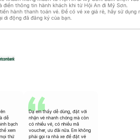
 điền thông tin hành khách khi từ Hội An đi Mỹ Sơn.
n hành thanh toán vé. Để có vé xe giá rẻ, hãy sử dụng mã
ại di động đã đăng ký của bạn.
rên
Dạ em thấy dễ dùng, đặt với
và dễ
nhận vé nhanh chóng mà còn
minh bạch
có nhiều vé, có nhiều mã
 thể xem
voucher, ưu đãi nữa. Em không
mọi thứ
phải gọi ra nhà xe để đặt vé