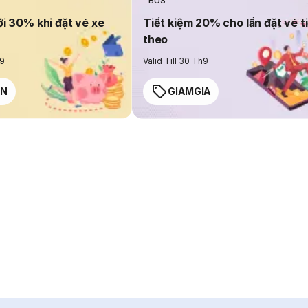
BUS
ới 30% khi đặt vé xe
Tiết kiệm 20% cho lần đặt vé t
theo
h9
Valid Till 30 Th9
EN
GIAMGIA