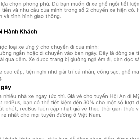
ựa chọn phong phú. Dù bạn muốn đi xe ghế ngồi tiết kiệm
i tiền và nhu cầu của mình trong số 2 chuyến xe hiện có.
 và tình hình giao thông.
ỗi Hành Khách
ợc loại xe ưng ý cho chuyến đi của mình:
ường ngắn hoặc di chuyển vào ban ngày. Đây là dòng xe ti
i qua đêm. Xe được trang bị giường ngả êm ái, đèn đọc s
 cao cấp, tiện nghi như giải trí cá nhân, cổng sạc, ghế 
g.
Ngày
 nhiều nhà xe ngay tức thì. Giá vé cho tuyến Hội An đi M
ừ redBus, bạn có thể tiết kiệm đến 30% cho một số lượt đ
t chót, redBus luôn cập nhật giá vé theo thời gian thực v
á rẻ nhất cho mọi tuyến đường ở Việt Nam.