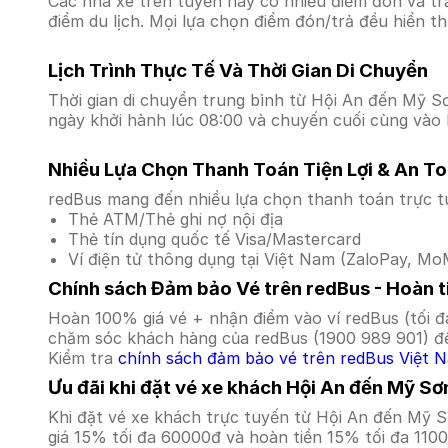
Các nhà xe trên tuyến này có nhiều điểm đón và tr
điểm du lịch. Mọi lựa chọn điểm đón/trả đều hiển t
Lịch Trình Thực Tế Và Thời Gian Di Chuyển
Thời gian di chuyển trung bình từ Hội An đến Mỹ Sơn
ngày khởi hành lúc 08:00 và chuyến cuối cùng vào l
Nhiều Lựa Chọn Thanh Toán Tiện Lợi & An T
redBus mang đến nhiều lựa chọn thanh toán trực t
Thẻ ATM/Thẻ ghi nợ nội địa
Thẻ tín dụng quốc tế Visa/Mastercard
Ví điện tử thông dụng tại Việt Nam (ZaloPay, MoM
Chính sách Đảm bảo Vé trên redBus - Hoàn ti
Hoàn 100% giá vé + nhận điểm vào ví redBus (tối đ
chăm sóc khách hàng của redBus (1900 989 901) để
Kiểm tra
chính sách đảm bảo vé trên redBus Việt 
Ưu đãi khi đặt vé xe khách Hội An đến Mỹ Sơ
Khi đặt vé xe khách trực tuyến từ Hội An đến Mỹ 
giá 15% tối đa 60000đ và hoàn tiền 15% tối đa 110