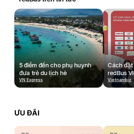
5 điểm đến cho phụ huynh
Cách đặt 
đưa trẻ du lịch hè
redBus V
VN Express
Vietnambiz
ƯU ĐÃI