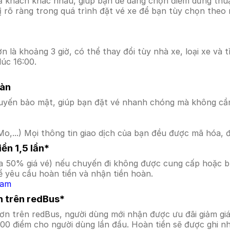
ả khách khác nhau, giúp bạn dễ dàng chọn điểm dừng thuận
hị rõ ràng trong quá trình đặt vé xe để bạn tùy chọn theo
 là khoảng 3 giờ, có thể thay đổi tùy nhà xe, loại xe và 
úc 16:00.
oàn
uyến bảo mật, giúp bạn đặt vé nhanh chóng mà không cầ
o,...) Mọi thông tin giao dịch của bạn đều được mã hóa, 
ền 1,5 lần*
a 50% giá vé) nếu chuyến đi không được cung cấp hoặc bị
 yêu cầu hoàn tiền và nhận tiền hoàn.
Nam
n trên redBus*
Sơn trên redBus, người dùng mới nhận được ưu đãi giảm 
000 điểm cho người dùng lần đầu. Hoàn tiền sẽ được ghi n