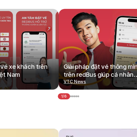
vé xe khách trên
Giải pháp đặt vé thông mi
iệt Nam
trên redBus giúp cá nhân
hoá hành trình di chuyển
VTC News
1/6