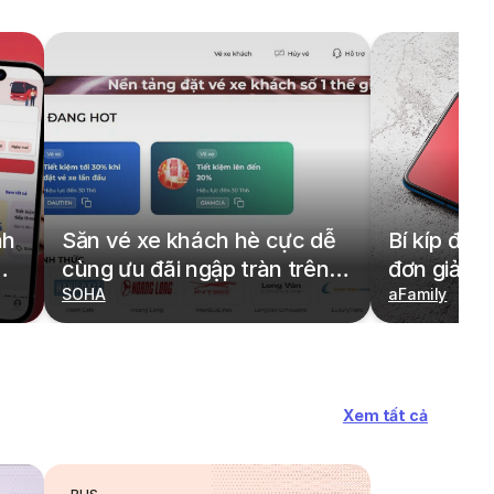
nh
Săn vé xe khách hè cực dễ
Bí kíp đặt
cùng ưu đãi ngập tràn trên
đơn giản,
redBus
SOHA
cả gia đìn
aFamily
Xem tất cả