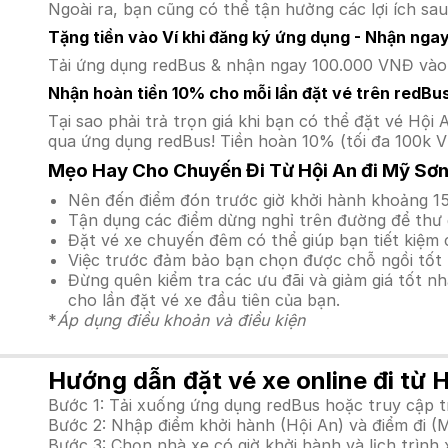
Ngoài ra, bạn cũng có thể tận hưởng các lợi ích sau
Tặng tiền vào Ví khi đăng ký ứng dụng - Nhận nga
Tải ứng dụng redBus & nhận ngay 100.000 VNĐ vào v
Nhận hoàn tiền 10% cho mỗi lần đặt vé trên redBu
Tại sao phải trả trọn giá khi bạn có thể đặt vé H
qua ứng dụng redBus! Tiền hoàn 10% (tối đa 100k V
Mẹo Hay Cho Chuyến Đi Từ Hội An đi Mỹ Sơ
Nên đến điểm đón trước giờ khởi hành khoảng 15
Tận dụng các điểm dừng nghỉ trên đường để thư 
Đặt vé xe chuyến đêm có thể giúp bạn tiết kiệm c
Việc trước đảm bảo bạn chọn được chỗ ngồi tốt 
Đừng quên kiểm tra các ưu đãi và giảm giá tốt n
cho lần đặt vé xe đầu tiên của bạn.
*
Áp dụng điều khoản và điều kiện
Hướng dẫn đặt vé xe online đi từ 
Bước 1: Tải xuống ứng dụng redBus hoặc truy cập 
Bước 2: Nhập điểm khởi hành (Hội An) và điểm đi (
Bước 3: Chọn nhà xe có giờ khởi hành và lịch trìn