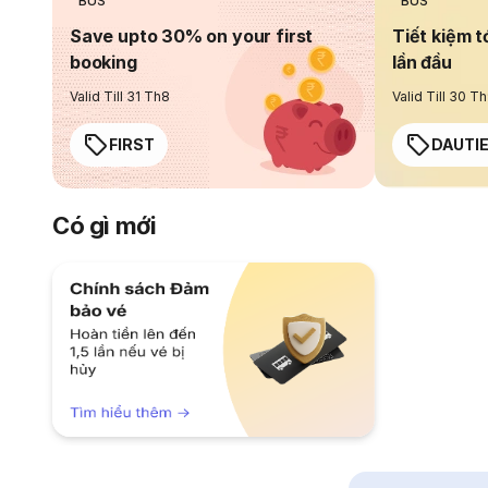
BUS
BUS
Save upto 30% on your first
Tiết kiệm t
booking
lần đầu
Valid Till 31 Th8
Valid Till 30 T
FIRST
DAUTI
Có gì mới