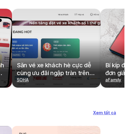
nh
Săn vé xe khách hè cực dễ
Bí kíp đặt
cùng ưu đãi ngập tràn trên
đơn giản,
redBus
SOHA
cả gia đìn
aFamily
Xem tất cả