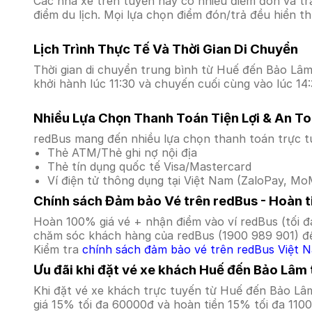
Các nhà xe trên tuyến này có nhiều điểm đón và tr
điểm du lịch. Mọi lựa chọn điểm đón/trả đều hiển t
Lịch Trình Thực Tế Và Thời Gian Di Chuyển
Thời gian di chuyển trung bình từ Huế đến Bảo Lâm l
khởi hành lúc 11:30 và chuyến cuối cùng vào lúc 14:
Nhiều Lựa Chọn Thanh Toán Tiện Lợi & An T
redBus mang đến nhiều lựa chọn thanh toán trực t
Thẻ ATM/Thẻ ghi nợ nội địa
Thẻ tín dụng quốc tế Visa/Mastercard
Ví điện tử thông dụng tại Việt Nam (ZaloPay, MoM
Chính sách Đảm bảo Vé trên redBus - Hoàn ti
Hoàn 100% giá vé + nhận điểm vào ví redBus (tối đ
chăm sóc khách hàng của redBus (1900 989 901) để
Kiểm tra
chính sách đảm bảo vé trên redBus Việt 
Ưu đãi khi đặt vé xe khách Huế đến Bảo Lâm
Khi đặt vé xe khách trực tuyến từ Huế đến Bảo Lâ
giá 15% tối đa 60000đ và hoàn tiền 15% tối đa 110