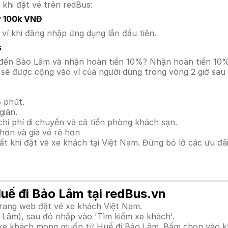
 khi đặt vé trên redBus:
y 100k VNĐ
í khi đăng nhập ứng dụng lần đầu tiên.
s
uế đến Bảo Lâm và nhận hoàn tiền 10%? Nhận hoàn tiền 10
sẽ được cộng vào ví của người dùng trong vòng 2 giờ sau
 phút.
giãn.
hi phí di chuyển và cả tiền phòng khách sạn.
hơn và giá vé rẻ hơn
hất khi đặt vé xe khách tại Việt Nam. Đừng bỏ lỡ các ưu đ
Huế đi Bảo Lâm tại redBus.vn
trang web đặt vé xe khách Việt Nam.
 Lâm), sau đó nhấp vào 'Tìm kiếm xe khách'.
h xe khách mong muốn từ Huế đi Bảo Lâm. Bấm chọn vào kh