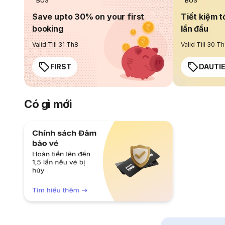
BUS
BUS
Save upto 30% on your first
Tiết kiệm t
booking
lần đầu
Valid Till 31 Th8
Valid Till 30 T
FIRST
DAUTI
Có gì mới