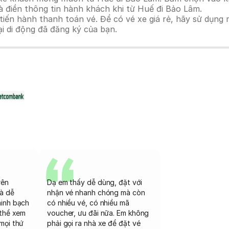
à điền thông tin hành khách khi từ Huế đi Bảo Lâm.
n hành thanh toán vé. Để có vé xe giá rẻ, hãy sử dụng mã
ại di động đã đăng ký của bạn.
rên
Dạ em thấy dễ dùng, đặt với
và dễ
nhận vé nhanh chóng mà còn
minh bạch
có nhiều vé, có nhiều mã
 thể xem
voucher, ưu đãi nữa. Em không
mọi thứ
phải gọi ra nhà xe để đặt vé