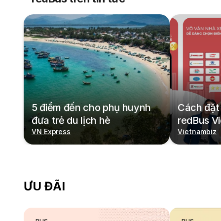
5 điểm đến cho phụ huynh
Cách đặt 
đưa trẻ du lịch hè
redBus V
VN Express
Vietnambiz
ƯU ĐÃI