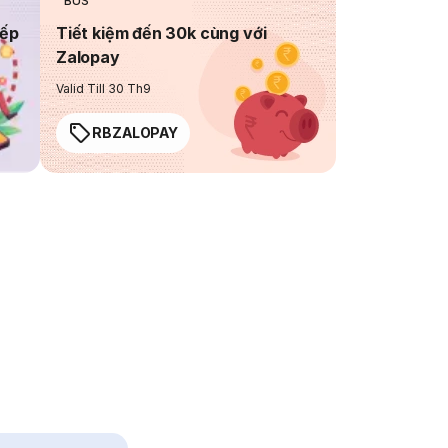
BUS
iếp
Tiết kiệm đến 30k cùng với
Zalopay
Valid Till 30 Th9
RBZALOPAY