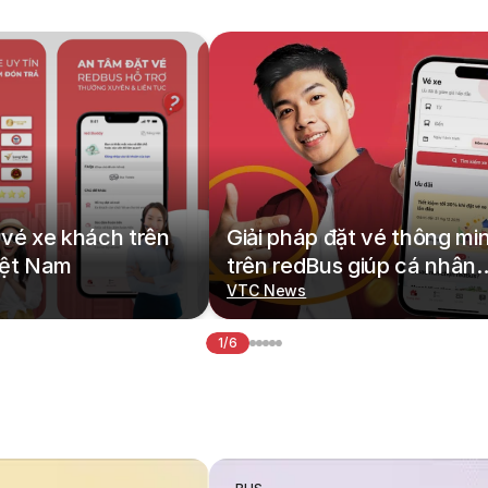
vé xe khách trên
Giải pháp đặt vé thông mi
iệt Nam
trên redBus giúp cá nhân
hoá hành trình di chuyển
VTC News
1/6