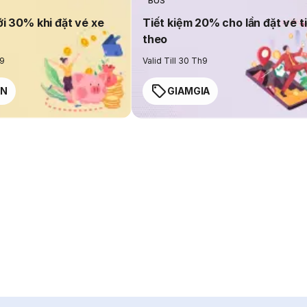
BUS
ới 30% khi đặt vé xe
Tiết kiệm 20% cho lần đặt vé t
theo
h9
Valid Till 30 Th9
EN
GIAMGIA