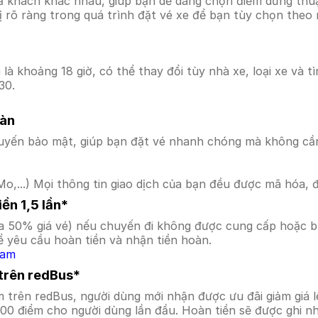
ả khách khác nhau, giúp bạn dễ dàng chọn điểm dừng thuận
hị rõ ràng trong quá trình đặt vé xe để bạn tùy chọn theo
à khoảng 18 giờ, có thể thay đổi tùy nhà xe, loại xe và t
30.
oàn
uyến bảo mật, giúp bạn đặt vé nhanh chóng mà không cầ
o,...) Mọi thông tin giao dịch của bạn đều được mã hóa, 
ền 1,5 lần*
a 50% giá vé) nếu chuyến đi không được cung cấp hoặc bị
 yêu cầu hoàn tiền và nhận tiền hoàn.
Nam
 trên redBus*
m trên redBus, người dùng mới nhận được ưu đãi giảm gi
000 điểm cho người dùng lần đầu. Hoàn tiền sẽ được ghi n