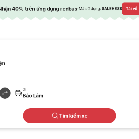
Nhận 40% trên ứng dụng redbus
·
Mã sử dụng:
SALEHE88
Tải về
ện
đi
Bảo Lâm
Tìm kiếm xe