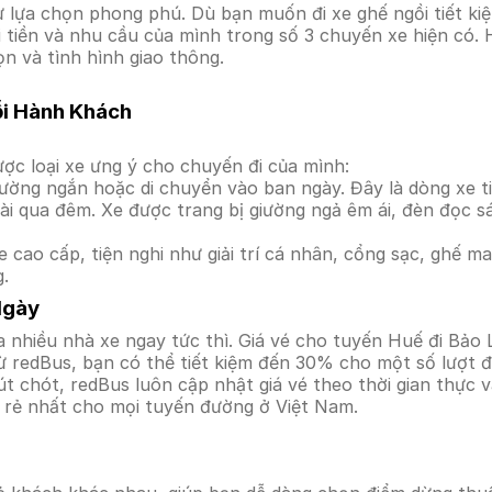
lựa chọn phong phú. Dù bạn muốn đi xe ghế ngồi tiết kiệ
i tiền và nhu cầu của mình trong số 3 chuyến xe hiện có.
ọn và tình hình giao thông.
ỗi Hành Khách
ợc loại xe ưng ý cho chuyến đi của mình:
ường ngắn hoặc di chuyển vào ban ngày. Đây là dòng xe ti
i qua đêm. Xe được trang bị giường ngả êm ái, đèn đọc s
 cao cấp, tiện nghi như giải trí cá nhân, cổng sạc, ghế 
g.
Ngày
 nhiều nhà xe ngay tức thì. Giá vé cho tuyến Huế đi Bảo 
ừ redBus, bạn có thể tiết kiệm đến 30% cho một số lượt đ
t chót, redBus luôn cập nhật giá vé theo thời gian thực v
á rẻ nhất cho mọi tuyến đường ở Việt Nam.