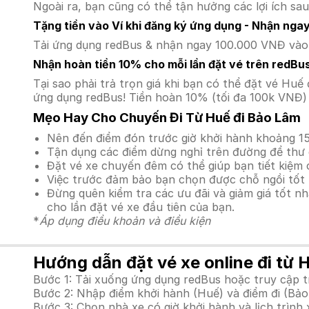
Ngoài ra, bạn cũng có thể tận hưởng các lợi ích sau
Tặng tiền vào Ví khi đăng ký ứng dụng - Nhận nga
Tải ứng dụng redBus & nhận ngay 100.000 VNĐ vào v
Nhận hoàn tiền 10% cho mỗi lần đặt vé trên redBu
Tại sao phải trả trọn giá khi bạn có thể đặt vé H
ứng dụng redBus! Tiền hoàn 10% (tối đa 100k VNĐ) 
Mẹo Hay Cho Chuyến Đi Từ Huế đi Bảo Lâm
Nên đến điểm đón trước giờ khởi hành khoảng 15
Tận dụng các điểm dừng nghỉ trên đường để thư 
Đặt vé xe chuyến đêm có thể giúp bạn tiết kiệm c
Việc trước đảm bảo bạn chọn được chỗ ngồi tốt 
Đừng quên kiểm tra các ưu đãi và giảm giá tốt n
cho lần đặt vé xe đầu tiên của bạn.
*
Áp dụng điều khoản và điều kiện
Hướng dẫn đặt vé xe online đi từ 
Bước 1: Tải xuống ứng dụng redBus hoặc truy cập 
Bước 2: Nhập điểm khởi hành (Huế) và điểm đi (Bảo
Bước 3: Chọn nhà xe có giờ khởi hành và lịch trìn