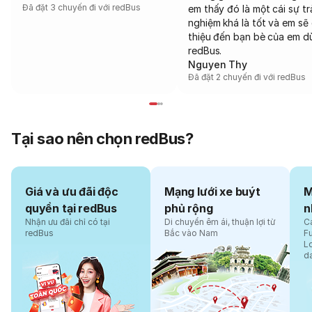
Đã đặt 3 chuyến đi với redBus
em thấy đó là một cái sự tr
nghiệm khá là tốt và em sẽ 
thiệu đến bạn bè của em d
redBus.
Nguyen Thy
Đã đặt 2 chuyến đi với redBus
Tại sao nên chọn redBus?
Giá và ưu đãi độc
Mạng lưới xe buýt
M
quyền tại redBus
phủ rộng
n
Nhận ưu đãi chỉ có tại
Di chuyển êm ái, thuận lợi từ
Cá
redBus
Bắc vào Nam
F
L
d