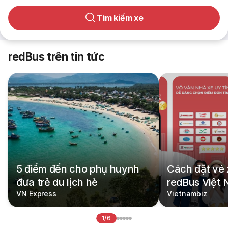
Tìm kiếm xe
redBus trên tin tức
5 điểm đến cho phụ huynh
Cách đặt vé 
đưa trẻ du lịch hè
redBus Việt
VN Express
Vietnambiz
1/6