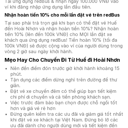
Tải ứng dụng redBus & nhận ngay 100.000 VNĐ vào
ví khi đăng nhập ứng dụng lần đầu tiên.
Nhận hoàn tiền 10% cho mỗi lần đặt vé trên redBus
Tại sao phải trả trọn giá khi bạn có thể đặt vé Huế
đến Hoài Nhơn và nhận hoàn tiền 10%? Nhận hoàn
tiền 10% (lên đến 100k VNĐ) cho MỌI lần đặt xe
khách qua ứng dụng redBus! Tiền hoàn 10% (tối đa
100k VNĐ) sẽ được cộng vào ví của người dùng trong
vòng 2 giờ sau ngày khởi hành.
Mẹo Hay Cho Chuyến Đi Từ Huế đi Hoài Nhơn
Nên đến điểm đón trước giờ khởi hành khoảng 15
phút.
Tận dụng các điểm dừng nghỉ trên đường để thư
giãn.
Đặt vé xe chuyến đêm có thể giúp bạn tiết kiệm
chi phí di chuyển và cả tiền phòng khách sạn.
Việc trước đảm bảo bạn chọn được chỗ ngồi tốt
hơn và giá vé rẻ hơn
Đừng quên kiểm tra các ưu đãi và giảm giá tốt nhất
khi đặt vé xe khách tại Việt Nam. Đừng bỏ lỡ các
ưu đãi dành cho người dùng mới và tiết kiệm đến