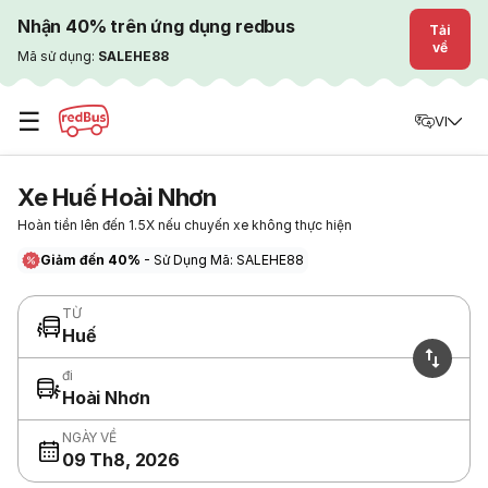
Nhận 40% trên ứng dụng redbus
Tải
về
Mã sử dụng:
SALEHE88
☰
VI
Xe Huế Hoài Nhơn
Hoàn tiền lên đến 1.5X nếu chuyến xe không thực hiện
Giảm đến 40%
- Sử Dụng Mã: SALEHE88
TỪ
Huế
đi
Hoài Nhơn
NGÀY VỀ
09 Th8, 2026