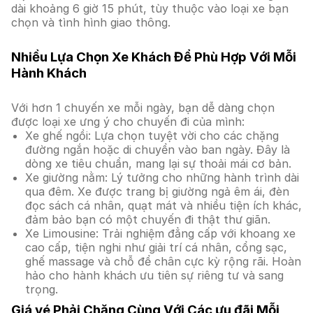
dài khoảng 6 giờ 15 phút, tùy thuộc vào loại xe bạn
chọn và tình hình giao thông.
Nhiều Lựa Chọn Xe Khách Để Phù Hợp Với Mỗi
Hành Khách
Với hơn 1 chuyến xe mỗi ngày, bạn dễ dàng chọn
được loại xe ưng ý cho chuyến đi của mình:
Xe ghế ngồi: Lựa chọn tuyệt vời cho các chặng
đường ngắn hoặc di chuyển vào ban ngày. Đây là
dòng xe tiêu chuẩn, mang lại sự thoải mái cơ bản.
Xe giường nằm: Lý tưởng cho những hành trình dài
qua đêm. Xe được trang bị giường ngả êm ái, đèn
đọc sách cá nhân, quạt mát và nhiều tiện ích khác,
đảm bảo bạn có một chuyến đi thật thư giãn.
Xe Limousine: Trải nghiệm đẳng cấp với khoang xe
cao cấp, tiện nghi như giải trí cá nhân, cổng sạc,
ghế massage và chỗ để chân cực kỳ rộng rãi. Hoàn
hảo cho hành khách ưu tiên sự riêng tư và sang
trọng.
Giá vé Phải Chăng Cùng Với Các ưu đãi Mỗi