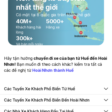
nhất thế giới
Có mặt tại 8 quốc gia trên toàn thế giới
40M+
5000+
Khách hàng hài
Hãng xe
lòng
300k+
Vé bán mỗi ngày
Hãy tận hưởng
chuyến đi xe của bạn từ Huế đến Hoài
Nhơn!
Bạn muốn đi theo cách khác? kiểm tra tất cả
các đề nghị từ
Hoài Nhơn thành Huế
Các Tuyến Xe Khách Phổ Biến Từ Huế
Các Tuyến Xe Khách Phổ Biến Đến Hoài Nhơn
Các Nhà Xe Khách Hàng Đầu Tại Huế