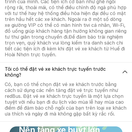
trình của mình. Các tiện ích cơ bản như ghế ngồi
rộng rãi, thoải mái, có thể điều chỉnh độ ngả phù hợp
với tư thế hay hệ thống điều hòa hiện đại đều có mặt
trên hầu hết các xe khách. Ngoài ra ở một số dòng
xe giường VIP có thể có màn hình tivi cá nhân, Wi-Fi,
đồ uống giúp khách hàng tận hưởng không gian riêng
tư thư giãn trong chuyến đi.Để đảm bảo trải nghiệm
trọn vẹn, quý khách vui lòng kiểm tra danh sách chi
tiết các tiện ích đi kèm khi đặt vé xe khách từ Huế đi
Hoài Nhơn trực tuyến.
Tôi có thể đặt vé xe khách trực tuyến trước
không?
Có, bạn có thể chọn đặt vé xe khách trước bằng
cách sử dụng các nền tảng đặt vé trực tuyến như
redBus. Đặt vé xe khách trực tuyến là một lựa chọn
tuyệt vời nếu bạn đi du lịch vào mùa lễ hay mùa cao
điểm để đảm bảo chỗ ngồi của bạn trên loại xe khách
ưa thích và ngày đi mà không gặp bất kỳ rắc rối.
Nền tảng xe buýt lớn