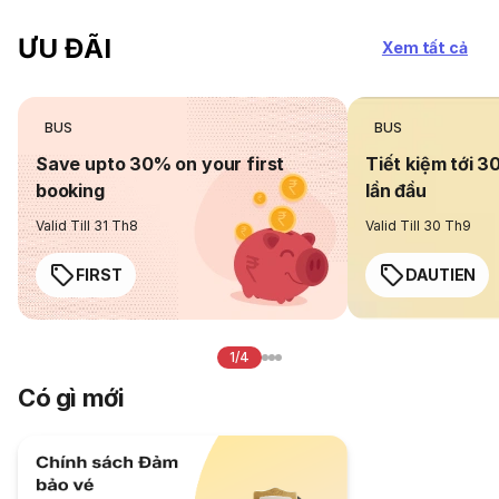
ƯU ĐÃI
Xem tất cả
BUS
BUS
Save upto 30% on your first
Tiết kiệm tới 3
booking
lần đầu
Valid Till 31 Th8
Valid Till 30 Th9
FIRST
DAUTIEN
1/4
Có gì mới