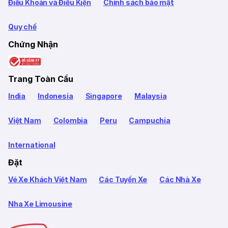
Điều Khoản và Điều Kiện
Chính sách bảo mật
Quy chế
Chứng Nhận
Trang Toàn Cầu
India
Indonesia
Singapore
Malaysia
Việt Nam
Colombia
Peru
Campuchia
International
Đặt
Vé Xe Khách Việt Nam
Các Tuyến Xe
Các Nhà Xe
Nha Xe Limousine