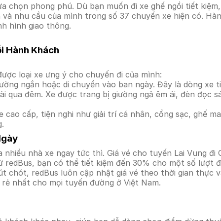
ựa chọn phong phú. Dù bạn muốn đi xe ghế ngồi tiết kiệm,
ền và nhu cầu của mình trong số 37 chuyến xe hiện có. Hàn
nh hình giao thông.
ỗi Hành Khách
ược loại xe ưng ý cho chuyến đi của mình:
ường ngắn hoặc di chuyển vào ban ngày. Đây là dòng xe ti
i qua đêm. Xe được trang bị giường ngả êm ái, đèn đọc s
 cao cấp, tiện nghi như giải trí cá nhân, cổng sạc, ghế 
g.
Ngày
 nhiều nhà xe ngay tức thì. Giá vé cho tuyến Lai Vung đi 
ừ redBus, bạn có thể tiết kiệm đến 30% cho một số lượt đ
t chót, redBus luôn cập nhật giá vé theo thời gian thực v
á rẻ nhất cho mọi tuyến đường ở Việt Nam.