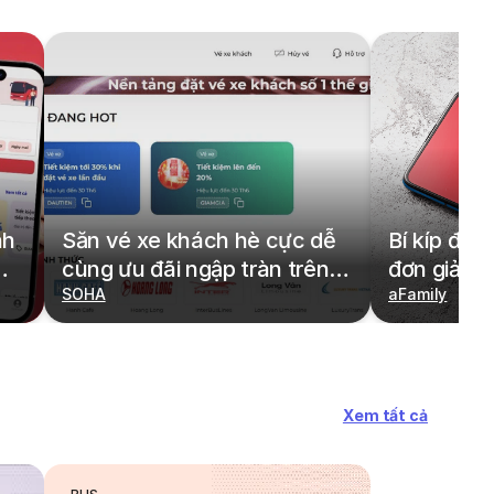
nh
Săn vé xe khách hè cực dễ
Bí kíp đặt
cùng ưu đãi ngập tràn trên
đơn giản,
redBus
SOHA
cả gia đìn
aFamily
Xem tất cả