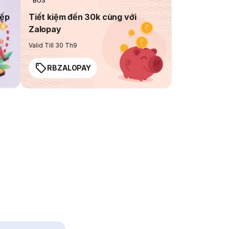
BUS
iếp
Tiết kiệm đến 30k cùng với
Zalopay
Valid Till 30 Th9
RBZALOPAY