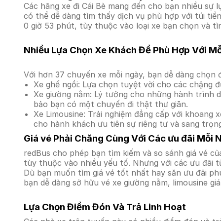
Các hãng xe đi Cái Bè mang đến cho bạn nhiều sự l
có thể dễ dàng tìm thấy dịch vụ phù hợp với túi ti
0 giờ 53 phút, tùy thuộc vào loại xe bạn chọn và tì
Nhiều Lựa Chọn Xe Khách Để Phù Hợp Với M
Với hơn 37 chuyến xe mỗi ngày, bạn dễ dàng chọn đ
Xe ghế ngồi: Lựa chọn tuyệt vời cho các chặng đ
Xe giường nằm: Lý tưởng cho những hành trình dà
bảo bạn có một chuyến đi thật thư giãn.
Xe Limousine: Trải nghiệm đẳng cấp với khoang xe
cho hành khách ưu tiên sự riêng tư và sang trọn
Giá vé Phải Chăng Cùng Với Các ưu đãi Mỗi 
redBus cho phép bạn tìm kiếm và so sánh giá vé của
tùy thuộc vào nhiều yếu tố. Nhưng với các ưu đãi t
Dù bạn muốn tìm giá vé tốt nhất hay săn ưu đãi phú
bạn dễ dàng sở hữu vé xe giường nằm, limousine gi
Lựa Chọn Điểm Đón Và Trả Linh Hoạt