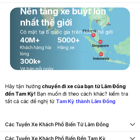
Nền tảng xe buýt lớn
nhất thế giới
Có mặt tại 8 quốc gia trên toàn thế giới
40M+
5000+
Khách hàng hài
Hãng xe
lòng
300k+
Vé bán mỗi ngày
Hãy tận hưởng
chuyến đi xe của bạn từ Lâm Đồng
đến Tam Kỳ!
Bạn muốn đi theo cách khác? kiểm tra
tất cả các đề nghị từ
Tam Kỳ thành Lâm Đồng
Các Tuyến Xe Khách Phổ Biến Từ Lâm Đồng
Các Tuyến Xe Khách Phổ Biến Đến Tam Kỳ