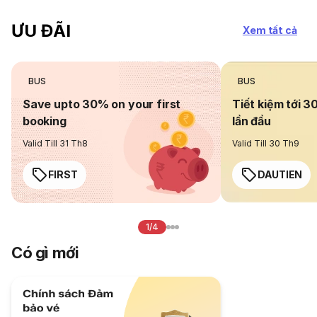
ƯU ĐÃI
Xem tất cả
BUS
BUS
Save upto 30% on your first
Tiết kiệm tới 3
booking
lần đầu
Valid Till 31 Th8
Valid Till 30 Th9
FIRST
DAUTIEN
1/4
Có gì mới