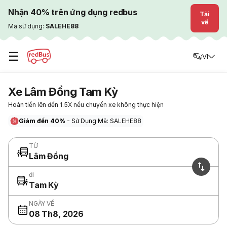
Nhận 40% trên ứng dụng redbus
Tải
về
Mã sử dụng:
SALEHE88
☰
VI
Xe Lâm Đồng Tam Kỳ
Hoàn tiền lên đến 1.5X nếu chuyến xe không thực hiện
Giảm đến 40%
- Sử Dụng Mã: SALEHE88
TỪ
Lâm Đồng
đi
Tam Kỳ
NGÀY VỀ
08 Th8, 2026