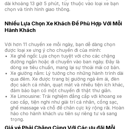
dài khoảng 13 giờ 5 phút, tùy thuộc vào loại xe bạn
chọn và tình hình giao thông.
Nhiều Lựa Chọn Xe Khách Để Phù Hợp Với Mỗi
Hành Khách
Với hơn 11 chuyến xe mỗi ngày, bạn dễ dàng chọn
được loại xe ưng ý cho chuyến đi của mình:
Xe ghế ngồi: Lựa chọn tuyệt vời cho các chặng
đường ngắn hoặc di chuyển vào ban ngày. Đây là
dòng xe tiêu chuẩn, mang lại sự thoải mái cơ bản.
Xe giường nằm: Lý tưởng cho những hành trình dài
qua đêm. Xe được trang bị giường ngả êm ái, đèn
đọc sách cá nhân, quạt mát và nhiều tiện ích khác,
đảm bảo bạn có một chuyến đi thật thư giãn.
Xe Limousine: Trải nghiệm đẳng cấp với khoang xe
cao cấp, tiện nghi như giải trí cá nhân, cổng sạc,
ghế massage và chỗ để chân cực kỳ rộng rãi. Hoàn
hảo cho hành khách ưu tiên sự riêng tư và sang
trọng.
Giá vé Phải Chăng Cùng Với Các ưu đãi Mỗi