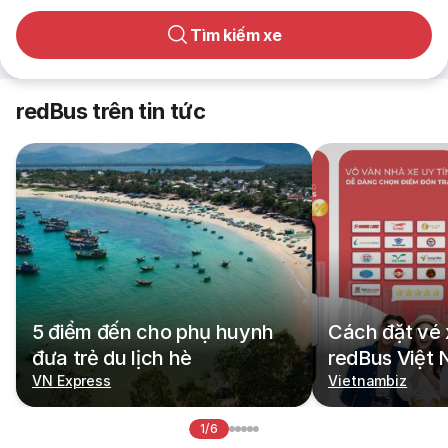
Tìm kiếm xe
redBus trên tin tức
5 điểm đến cho phụ huynh
Cách đặt vé 
đưa trẻ du lịch hè
redBus Việt
VN Express
Vietnambiz
1/6