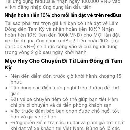
Tải ứng dụng redBus & nhận ngay 100.000 VNĐ vào
ví khi đăng nhập ứng dụng lần đầu tiên.
Nhận hoàn tiền 10% cho mỗi lần đặt vé trên redBus
Tại sao phải trả trọn giá khi bạn có thể đặt vé Lâm
Đồng đến Tam Kỳ và nhận hoàn tiền 10%? Nhận
hoàn tiền 10% (lên đến 100k VNĐ) cho MỌI lần đặt
xe khách qua ứng dụng redBus! Tiền hoàn 10% (tối
đa 100k VNĐ) sẽ được cộng vào ví của người dùng
trong vòng 2 giờ sau ngày khởi hành.
Mẹo Hay Cho Chuyến Đi Từ Lâm Đồng đi Tam
Kỳ
Nên đến điểm đón trước giờ khởi hành khoảng 15
phút.
Tận dụng các điểm dừng nghỉ trên đường để thư
giãn.
Đặt vé xe chuyến đêm có thể giúp bạn tiết kiệm
chi phí di chuyển và cả tiền phòng khách sạn.
Việc trước đảm bảo bạn chọn được chỗ ngồi tốt
hơn và giá vé rẻ hơn
Đừng quên kiểm tra các ưu đãi và giảm giá tốt nhất
khi đặt vé xe khách tại Việt Nam. Đừng bỏ lỡ các