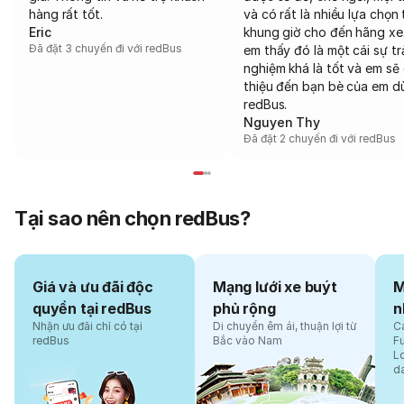
hàng rất tốt.
và có rất là nhiều lựa chọn 
Eric
khung giờ cho đến hãng xe
Đã đặt 3 chuyến đi với redBus
em thấy đó là một cái sự tr
nghiệm khá là tốt và em sẽ 
thiệu đến bạn bè của em d
redBus.
Nguyen Thy
Đã đặt 2 chuyến đi với redBus
Tại sao nên chọn redBus?
Giá và ưu đãi độc
Mạng lưới xe buýt
M
quyền tại redBus
phủ rộng
n
Nhận ưu đãi chỉ có tại
Di chuyển êm ái, thuận lợi từ
Cá
redBus
Bắc vào Nam
F
L
d