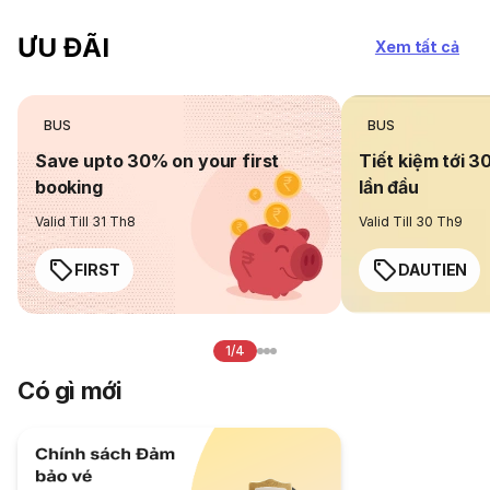
ƯU ĐÃI
Xem tất cả
BUS
BUS
Save upto 30% on your first
Tiết kiệm tới 3
booking
lần đầu
Valid Till 31 Th8
Valid Till 30 Th9
FIRST
DAUTIEN
1/4
Có gì mới