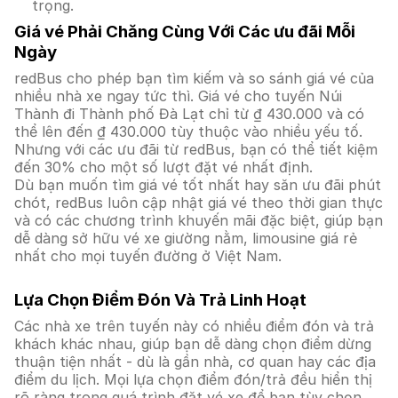
trọng.
Giá vé Phải Chăng Cùng Với Các ưu đãi Mỗi
Ngày
redBus cho phép bạn tìm kiếm và so sánh giá vé của
nhiều nhà xe ngay tức thì. Giá vé cho tuyến Núi
Thành đi Thành phố Đà Lạt chỉ từ ₫ 430.000 và có
thể lên đến ₫ 430.000 tùy thuộc vào nhiều yếu tố.
Nhưng với các ưu đãi từ redBus, bạn có thể tiết kiệm
đến 30% cho một số lượt đặt vé nhất định.
Dù bạn muốn tìm giá vé tốt nhất hay săn ưu đãi phút
chót, redBus luôn cập nhật giá vé theo thời gian thực
và có các chương trình khuyến mãi đặc biệt, giúp bạn
dễ dàng sở hữu vé xe giường nằm, limousine giá rẻ
nhất cho mọi tuyến đường ở Việt Nam.
Lựa Chọn Điểm Đón Và Trả Linh Hoạt
Các nhà xe trên tuyến này có nhiều điểm đón và trả
khách khác nhau, giúp bạn dễ dàng chọn điểm dừng
thuận tiện nhất - dù là gần nhà, cơ quan hay các địa
điểm du lịch. Mọi lựa chọn điểm đón/trả đều hiển thị
rõ ràng trong quá trình đặt vé xe để bạn tùy chọn