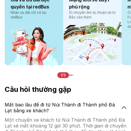
quyền tại redBus
phủ rộng
n
Nhận ưu đãi chỉ có tại
Di chuyển êm ái, thuận lợi từ
Cá
redBus
Bắc vào Nam
F
L
d
1/5
Câu hỏi thường gặp
Mất bao lâu để đi từ Núi Thành đi Thành phố Đà
Lạt bằng xe khách?
Một chuyến xe khách từ Núi Thành đi Thành phố Đà
Lạt sẽ mất khoảng 12 giờ 30 phút. Thời gian di chuyển