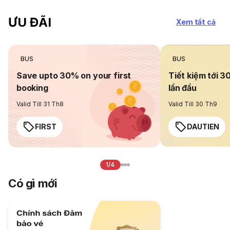
ƯU ĐÃI
Xem tất cả
BUS
BUS
Save upto 30% on your first
Tiết kiệm tới 3
booking
lần đầu
Valid Till 31 Th8
Valid Till 30 Th9
FIRST
DAUTIEN
1/4
Có gì mới