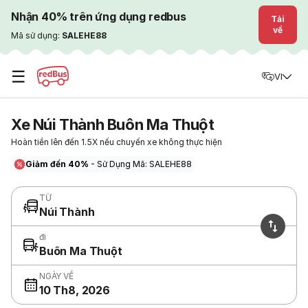
Nhận 40% trên ứng dụng redbus
Tải
về
Mã sử dụng:
SALEHE88
☰
VI
Xe Núi Thành Buôn Ma Thuột
Hoàn tiền lên đến 1.5X nếu chuyến xe không thực hiện
Giảm đến 40%
- Sử Dụng Mã: SALEHE88
TỪ
Núi Thành
đi
Buôn Ma Thuột
NGÀY VỀ
10 Th8, 2026