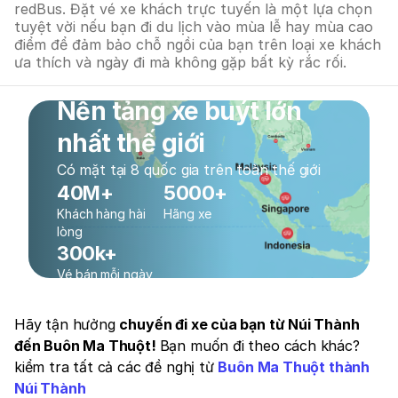
redBus. Đặt vé xe khách trực tuyến là một lựa chọn
tuyệt vời nếu bạn đi du lịch vào mùa lễ hay mùa cao
điểm để đảm bảo chỗ ngồi của bạn trên loại xe khách
ưa thích và ngày đi mà không gặp bất kỳ rắc rối.
Nền tảng xe buýt lớn
nhất thế giới
Có mặt tại 8 quốc gia trên toàn thế giới
40M+
5000+
Khách hàng hài
Hãng xe
lòng
300k+
Vé bán mỗi ngày
Hãy tận hưởng
chuyến đi xe của bạn từ Núi Thành
đến Buôn Ma Thuột!
Bạn muốn đi theo cách khác?
kiểm tra tất cả các đề nghị từ
Buôn Ma Thuột thành
Núi Thành