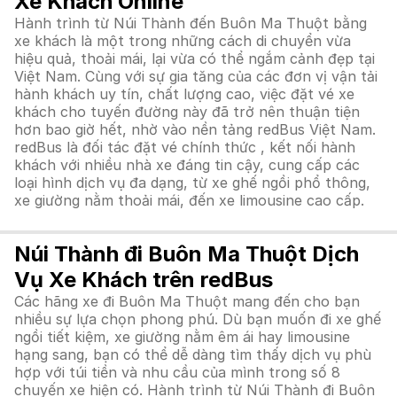
Xe Khách Online
Hành trình từ Núi Thành đến Buôn Ma Thuột bằng
xe khách là một trong những cách di chuyển vừa
hiệu quả, thoải mái, lại vừa có thể ngắm cảnh đẹp tại
Việt Nam. Cùng với sự gia tăng của các đơn vị vận tải
hành khách uy tín, chất lượng cao, việc đặt vé xe
khách cho tuyến đường này đã trở nên thuận tiện
hơn bao giờ hết, nhờ vào nền tảng redBus Việt Nam.
redBus là đối tác đặt vé chính thức , kết nối hành
khách với nhiều nhà xe đáng tin cậy, cung cấp các
loại hình dịch vụ đa dạng, từ xe ghế ngồi phổ thông,
xe giường nằm thoải mái, đến xe limousine cao cấp.
Núi Thành đi Buôn Ma Thuột Dịch
Vụ Xe Khách trên redBus
Các hãng xe đi Buôn Ma Thuột mang đến cho bạn
nhiều sự lựa chọn phong phú. Dù bạn muốn đi xe ghế
ngồi tiết kiệm, xe giường nằm êm ái hay limousine
hạng sang, bạn có thể dễ dàng tìm thấy dịch vụ phù
hợp với túi tiền và nhu cầu của mình trong số 8
chuyến xe hiện có. Hành trình từ Núi Thành đi Buôn