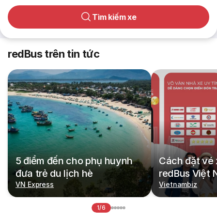
Tìm kiếm xe
redBus trên tin tức
5 điểm đến cho phụ huynh
Cách đặt vé 
đưa trẻ du lịch hè
redBus Việt
VN Express
Vietnambiz
1/6