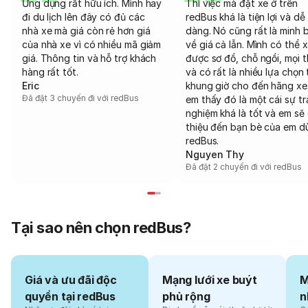
Ứng dụng rất hữu ích. Mình hay
Thì việc mà đặt xe ở trên
đi du lịch lên đây có đủ các
redBus khá là tiện lợi và dễ
nhà xe mà giá còn rẻ hơn giá
dàng. Nó cũng rất là minh 
của nhà xe vì có nhiều mã giảm
về giá cả lẫn. Mình có thể 
giá. Thông tin và hỗ trợ khách
được sơ đồ, chỗ ngồi, mọi 
hàng rất tốt.
và có rất là nhiều lựa chọn 
Eric
khung giờ cho đến hãng xe
Đã đặt 3 chuyến đi với redBus
em thấy đó là một cái sự tr
nghiệm khá là tốt và em sẽ 
thiệu đến bạn bè của em d
redBus.
Nguyen Thy
Đã đặt 2 chuyến đi với redBus
Tại sao nên chọn redBus?
Giá và ưu đãi độc
Mạng lưới xe buýt
M
quyền tại redBus
phủ rộng
n