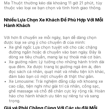
Ma Thuột thường kéo dài khoảng 11 giờ 21 phút, tùy
thuộc vào loại xe bạn chọn và tình hình giao thông.
Nhiều Lựa Chọn Xe Khách Để Phù Hợp Với Mỗi
Hành Khách
Với hơn 8 chuyến xe mỗi ngày, bạn dễ dàng chọn
được loại xe ưng ý cho chuyến đi của mình:
Xe ghế ngồi: Lựa chọn tuyệt vời cho các chặng
đường ngắn hoặc di chuyển vào ban ngày. Đây là
dòng xe tiêu chuẩn, mang lại sự thoải mái cơ bản.
Xe giường nằm: Lý tưởng cho những hành trình dài
qua đêm. Xe được trang bị giường ngả êm ái, đèn
đọc sách cá nhân, quạt mát và nhiều tiện ích khác,
đảm bảo bạn có một chuyến đi thật thư giãn.
Xe Limousine: Trải nghiệm đẳng cấp với khoang xe
cao cấp, tiện nghi như giải trí cá nhân, cổng sạc,
ghế massage và chỗ để chân cực kỳ rộng rãi. Hoàn
hảo cho hành khách ưu tiên sự riêng tư và sang
trọng.
Giá vé Phải Chăng Cùng Với Các ưu đãi Mỗi