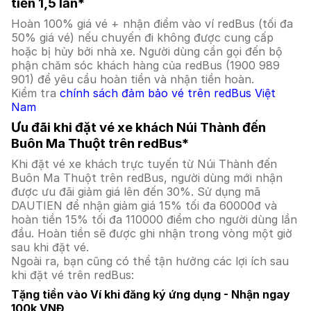
tiền 1,5 lần*
Hoàn 100% giá vé + nhận điểm vào ví redBus (tối đa
50% giá vé) nếu chuyến đi không được cung cấp
hoặc bị hủy bởi nhà xe. Người dùng cần gọi đến bộ
phận chăm sóc khách hàng của redBus (1900 989
901) để yêu cầu hoàn tiền và nhận tiền hoàn.
Kiểm tra
chính sách đảm bảo vé trên redBus Việt
Nam
Ưu đãi khi đặt vé xe khách Núi Thành đến
Buôn Ma Thuột trên redBus*
Khi đặt vé xe khách trực tuyến từ Núi Thành đến
Buôn Ma Thuột trên redBus, người dùng mới nhận
được ưu đãi giảm giá lên đến 30%. Sử dụng mã
DAUTIEN để nhận giảm giá 15% tối đa 60000đ và
hoàn tiền 15% tối đa 110000 điểm cho người dùng lần
đầu. Hoàn tiền sẽ được ghi nhận trong vòng một giờ
sau khi đặt vé.
Ngoài ra, bạn cũng có thể tận hưởng các lợi ích sau
khi đặt vé trên redBus:
Tặng tiền vào Ví khi đăng ký ứng dụng - Nhận ngay
100k VNĐ