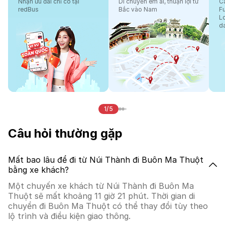
Nhận ưu đãi chỉ có tại
Di chuyển êm ái, thuận lợi từ
Cá
redBus
Bắc vào Nam
F
L
d
1/5
Câu hỏi thường gặp
Mất bao lâu để đi từ Núi Thành đi Buôn Ma Thuột
bằng xe khách?
Một chuyến xe khách từ Núi Thành đi Buôn Ma
Thuột sẽ mất khoảng 11 giờ 21 phút. Thời gian di
chuyển đi Buôn Ma Thuột có thể thay đổi tùy theo
lộ trình và điều kiện giao thông.