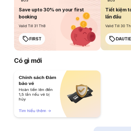
BUS
BUS
Save upto 30% on your first
Tiết kiệm t
booking
lần đầu
Valid Till 31 Th8
Valid Till 30 T
FIRST
DAUTI
Có gì mới