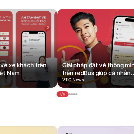
vé xe khách trên
Giải pháp đặt vé thông mi
iệt Nam
trên redBus giúp cá nhân
hoá hành trình di chuyển
VTC News
1/6