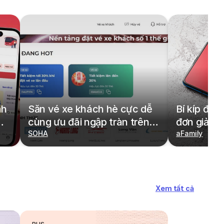
nh
Săn vé xe khách hè cực dễ
Bí kíp đặt
cùng ưu đãi ngập tràn trên
đơn giản,
redBus
SOHA
cả gia đìn
aFamily
Xem tất cả