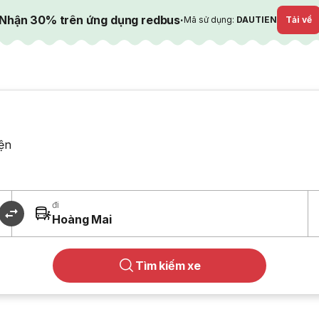
Nhận 30% trên ứng dụng redbus
·
Mã sử dụng:
DAUTIEN
Tải về
ện
đi
Hoàng Mai
Tìm kiếm xe