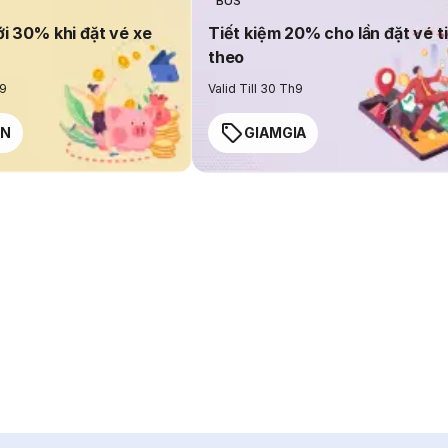
BUS
ới 30% khi đặt vé xe
Tiết kiệm 20% cho lần đặt vé t
theo
h9
Valid Till 30 Th9
EN
GIAMGIA