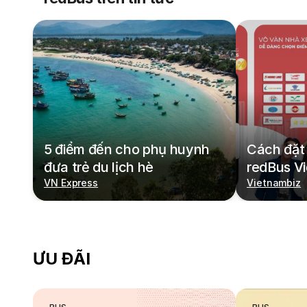
5 điểm đến cho phụ huynh
Cách đặt 
đưa trẻ du lịch hè
redBus V
VN Express
Vietnambiz
ƯU ĐÃI