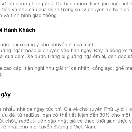
ự lựa chọn phong phú. Dù bạn muốn đi xe ghế ngồi tiết k
i tiền và nhu cầu của mình trong số 12 chuyến xe hiện có
 và tình hình giao thông.
ỗi Hành Khách
ược loại xe ưng ý cho chuyến đi của mình:
ường ngắn hoặc di chuyển vào ban ngày. Đây là dòng xe ti
i qua đêm. Xe được trang bị giường ngả êm ái, đèn đọc s
 cao cấp, tiện nghi như giải trí cá nhân, cổng sạc, ghế 
g.
Ngày
 nhiều nhà xe ngay tức thì. Giá vé cho tuyến Phủ Lý đi H
ưu đãi từ redBus, bạn có thể tiết kiệm đến 30% cho một s
t chót, redBus luôn cập nhật giá vé theo thời gian thực v
á rẻ nhất cho mọi tuyến đường ở Việt Nam.