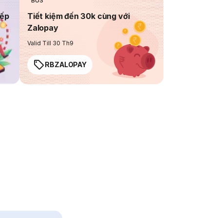
BUS
iếp
Tiết kiệm đến 30k cùng với
Zalopay
Valid Till 30 Th9
RBZALOPAY