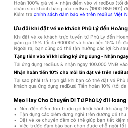
Hoàn 100% giá vé + nhận điểm vào ví redBus (tối đ
chăm sóc khách hàng của redBus (1900 989 901) để
Kiểm tra
chính sách đảm bảo vé trên redBus Việt 
Ưu đãi khi đặt vé xe khách Phủ Lý đến Hoàng
Khi đặt vé xe khách trực tuyến từ Phủ Lý đến Hoà
giảm giá 15% tối đa 60000đ và hoàn tiền 15% tối đ
Ngoài ra, bạn cũng có thể tận hưởng các lợi ích sau
Tặng tiền vào Ví khi đăng ký ứng dụng - Nhận nga
Tải ứng dụng redBus & nhận ngay 100.000 VNĐ vào v
Nhận hoàn tiền 10% cho mỗi lần đặt vé trên redBu
Tại sao phải trả trọn giá khi bạn có thể đặt vé P
khách qua ứng dụng redBus! Tiền hoàn 10% (tối đa 
Mẹo Hay Cho Chuyến Đi Từ Phủ Lý đi Hoàng
Nên đến điểm đón trước giờ khởi hành khoảng 15
Tận dụng các điểm dừng nghỉ trên đường để thư 
Đặt vé xe chuyến đêm có thể giúp bạn tiết kiệm c
Việc trước đảm bảo bạn chọn được chỗ ngồi tốt 