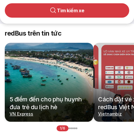
Tìm kiếm xe
redBus trên tin tức
5 điểm đến cho phụ huynh
Cách đặt vé 
đưa trẻ du lịch hè
redBus Việt
VN Express
Vietnambiz
1/6