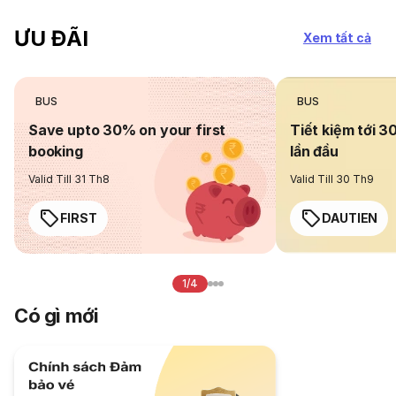
ƯU ĐÃI
Xem tất cả
BUS
BUS
Save upto 30% on your first
Tiết kiệm tới 3
booking
lần đầu
Valid Till 31 Th8
Valid Till 30 Th9
FIRST
DAUTIEN
1/4
Có gì mới