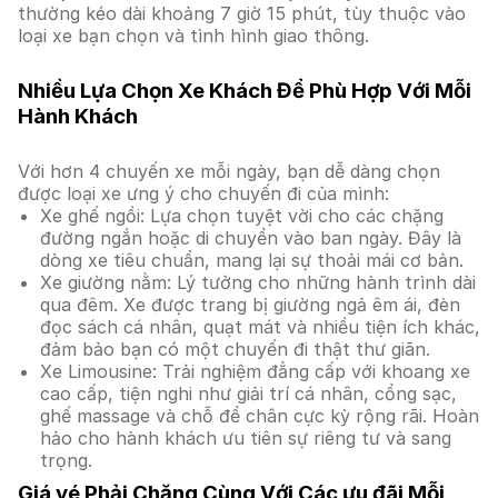
thường kéo dài khoảng 7 giờ 15 phút, tùy thuộc vào
loại xe bạn chọn và tình hình giao thông.
Nhiều Lựa Chọn Xe Khách Để Phù Hợp Với Mỗi
Hành Khách
Với hơn 4 chuyến xe mỗi ngày, bạn dễ dàng chọn
được loại xe ưng ý cho chuyến đi của mình:
Xe ghế ngồi: Lựa chọn tuyệt vời cho các chặng
đường ngắn hoặc di chuyển vào ban ngày. Đây là
dòng xe tiêu chuẩn, mang lại sự thoải mái cơ bản.
Xe giường nằm: Lý tưởng cho những hành trình dài
qua đêm. Xe được trang bị giường ngả êm ái, đèn
đọc sách cá nhân, quạt mát và nhiều tiện ích khác,
đảm bảo bạn có một chuyến đi thật thư giãn.
Xe Limousine: Trải nghiệm đẳng cấp với khoang xe
cao cấp, tiện nghi như giải trí cá nhân, cổng sạc,
ghế massage và chỗ để chân cực kỳ rộng rãi. Hoàn
hảo cho hành khách ưu tiên sự riêng tư và sang
trọng.
Giá vé Phải Chăng Cùng Với Các ưu đãi Mỗi