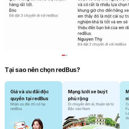
hàng rất tốt.
và có rất là nhiều lựa chọn 
Eric
khung giờ cho đến hãng xe
Đã đặt 3 chuyến đi với redBus
em thấy đó là một cái sự tr
nghiệm khá là tốt và em sẽ 
thiệu đến bạn bè của em d
redBus.
Nguyen Thy
Đã đặt 2 chuyến đi với redBus
Tại sao nên chọn redBus?
Giá và ưu đãi độc
Mạng lưới xe buýt
M
quyền tại redBus
phủ rộng
n
Nhận ưu đãi chỉ có tại
Di chuyển êm ái, thuận lợi từ
Cá
redBus
Bắc vào Nam
F
L
d