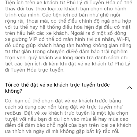
Tiện ích trên xe khách từ Phủ Lý đi Tuyên Hóa có thể
thay đổi tùy theo loại xe khách bạn chọn cho hành
trình của mình. Các tiện ích cơ bản như ghế ngồi
rộng rãi, thoải mái, có thể điều chỉnh độ ngả phù hợp
với tư thế hay hệ thống điều hòa hiện đại đều có mặt
trên hầu hết các xe khách. Ngoài ra ở một số dòng
xe giường VIP có thể có màn hình tivi cá nhân, Wi-Fi,
đồ uống giúp khách hàng tận hưởng không gian riêng
tư thư giãn trong chuyến đi.Để đảm bảo trải nghiệm
trọn vẹn, quý khách vui lòng kiểm tra danh sách chi
tiết các tiện ích đi kèm khi đặt vé xe khách từ Phủ Lý
đi Tuyên Hóa trực tuyến.
Tôi có thể đặt vé xe khách trực tuyến trước
không?
Có, bạn có thể chọn đặt vé xe khách trước bằng
cách sử dụng các nền tảng đặt vé trực tuyến như
redBus. Đặt vé xe khách trực tuyến là một lựa chọn
tuyệt vời nếu bạn đi du lịch vào mùa lễ hay mùa cao
điểm để đảm bảo chỗ ngồi của bạn trên loại xe khách
ưa thích và ngày đi mà không gặp bất kỳ rắc rối.