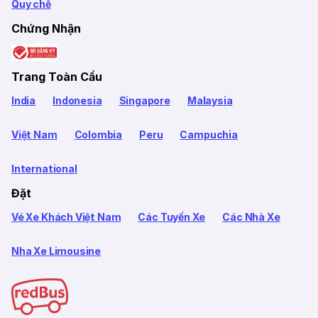
Quy chế
Chứng Nhận
Trang Toàn Cầu
India
Indonesia
Singapore
Malaysia
Việt Nam
Colombia
Peru
Campuchia
International
Đặt
Vé Xe Khách Việt Nam
Các Tuyến Xe
Các Nhà Xe
Nha Xe Limousine