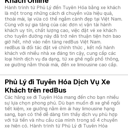
Khách Online
Hành trình từ Phủ Lý đến Tuyên Hóa bằng xe khách
là một trong những cách di chuyển vừa hiệu quả,
thoải mái, lại vừa có thể ngắm cảnh đẹp tại Việt Nam.
Cùng với sự gia tăng của các đơn vị vận tải hành
khách uy tín, chất lượng cao, việc đặt vé xe khách
cho tuyến đường này đã trở nên thuận tiện hơn bao
giờ hết, nhờ vào nền tảng redBus Việt Nam.
redBus là đối tác đặt vé chính thức , kết nối hành
khách với nhiều nhà xe đáng tin cậy, cung cấp các
loại hình dịch vụ đa dạng, từ xe ghế ngồi phổ thông,
xe giường nằm thoải mái, đến xe limousine cao cấp.
Phủ Lý đi Tuyên Hóa Dịch Vụ Xe
Khách trên redBus
Các hãng xe đi Tuyên Hóa mang đến cho bạn nhiều
sự lựa chọn phong phú. Dù bạn muốn đi xe ghế ngồi
tiết kiệm, xe giường nằm êm ái hay limousine hạng
sang, bạn có thể dễ dàng tìm thấy dịch vụ phù hợp
với túi tiền và nhu cầu của mình trong số 4 chuyến
xe hiện có. Hành trình từ Phủ Lý đi Tuyên Hóa