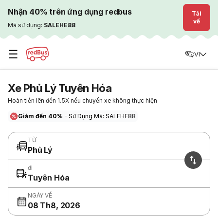
Nhận 40% trên ứng dụng redbus
Tải
về
Mã sử dụng:
SALEHE88
☰
VI
Xe Phủ Lý Tuyên Hóa
Hoàn tiền lên đến 1.5X nếu chuyến xe không thực hiện
Giảm đến 40%
- Sử Dụng Mã: SALEHE88
TỪ
Phủ Lý
đi
Tuyên Hóa
NGÀY VỀ
08 Th8, 2026