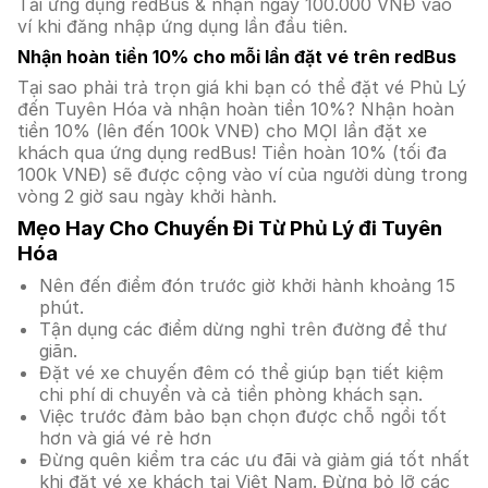
Tải ứng dụng redBus & nhận ngay 100.000 VNĐ vào
ví khi đăng nhập ứng dụng lần đầu tiên.
Nhận hoàn tiền 10% cho mỗi lần đặt vé trên redBus
Tại sao phải trả trọn giá khi bạn có thể đặt vé Phủ Lý
đến Tuyên Hóa và nhận hoàn tiền 10%? Nhận hoàn
tiền 10% (lên đến 100k VNĐ) cho MỌI lần đặt xe
khách qua ứng dụng redBus! Tiền hoàn 10% (tối đa
100k VNĐ) sẽ được cộng vào ví của người dùng trong
vòng 2 giờ sau ngày khởi hành.
Mẹo Hay Cho Chuyến Đi Từ Phủ Lý đi Tuyên
Hóa
Nên đến điểm đón trước giờ khởi hành khoảng 15
phút.
Tận dụng các điểm dừng nghỉ trên đường để thư
giãn.
Đặt vé xe chuyến đêm có thể giúp bạn tiết kiệm
chi phí di chuyển và cả tiền phòng khách sạn.
Việc trước đảm bảo bạn chọn được chỗ ngồi tốt
hơn và giá vé rẻ hơn
Đừng quên kiểm tra các ưu đãi và giảm giá tốt nhất
khi đặt vé xe khách tại Việt Nam. Đừng bỏ lỡ các