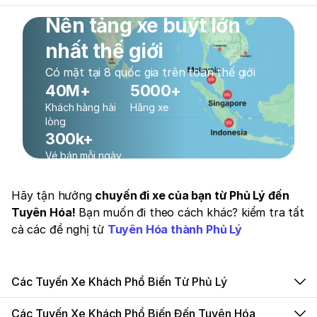
Nền tảng xe buýt lớn
nhất thế giới
Có mặt tại 8 quốc gia trên toàn thế giới
40M+
5000+
Khách hàng hài
Hãng xe
lòng
300k+
Vé bán mỗi ngày
Hãy tận hưởng
chuyến đi xe của bạn từ Phủ Lý đến
Tuyên Hóa!
Bạn muốn đi theo cách khác? kiểm tra tất
cả các đề nghị từ
Tuyên Hóa thành Phủ Lý
Các Tuyến Xe Khách Phổ Biến Từ Phủ Lý
Các Tuyến Xe Khách Phổ Biến Đến Tuyên Hóa