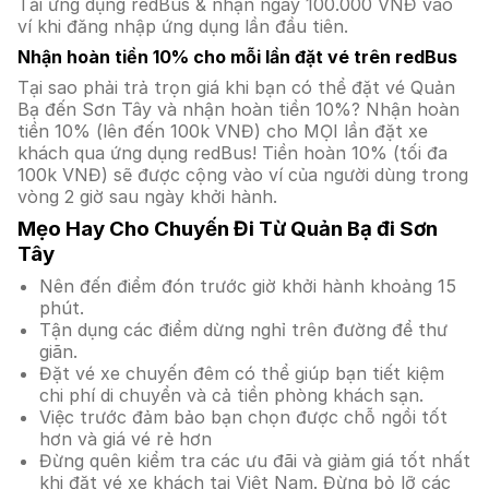
Tải ứng dụng redBus & nhận ngay 100.000 VNĐ vào
ví khi đăng nhập ứng dụng lần đầu tiên.
Nhận hoàn tiền 10% cho mỗi lần đặt vé trên redBus
Tại sao phải trả trọn giá khi bạn có thể đặt vé Quản
Bạ đến Sơn Tây và nhận hoàn tiền 10%? Nhận hoàn
tiền 10% (lên đến 100k VNĐ) cho MỌI lần đặt xe
khách qua ứng dụng redBus! Tiền hoàn 10% (tối đa
100k VNĐ) sẽ được cộng vào ví của người dùng trong
vòng 2 giờ sau ngày khởi hành.
Mẹo Hay Cho Chuyến Đi Từ Quản Bạ đi Sơn
Tây
Nên đến điểm đón trước giờ khởi hành khoảng 15
phút.
Tận dụng các điểm dừng nghỉ trên đường để thư
giãn.
Đặt vé xe chuyến đêm có thể giúp bạn tiết kiệm
chi phí di chuyển và cả tiền phòng khách sạn.
Việc trước đảm bảo bạn chọn được chỗ ngồi tốt
hơn và giá vé rẻ hơn
Đừng quên kiểm tra các ưu đãi và giảm giá tốt nhất
khi đặt vé xe khách tại Việt Nam. Đừng bỏ lỡ các