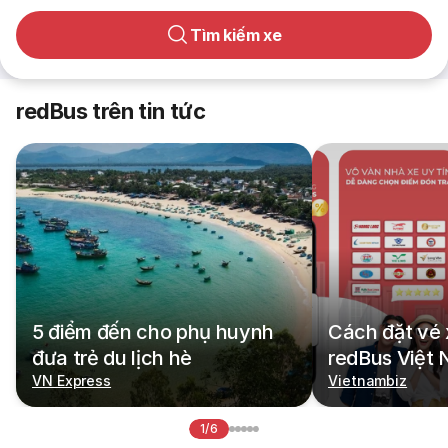
Tìm kiếm xe
redBus trên tin tức
5 điểm đến cho phụ huynh
Cách đặt vé 
đưa trẻ du lịch hè
redBus Việt
VN Express
Vietnambiz
1/6