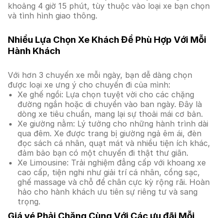
khoảng 4 giờ 15 phút, tùy thuộc vào loại xe bạn chọn
và tình hình giao thông.
Nhiều Lựa Chọn Xe Khách Để Phù Hợp Với Mỗi
Hành Khách
Với hơn 3 chuyến xe mỗi ngày, bạn dễ dàng chọn
được loại xe ưng ý cho chuyến đi của mình:
Xe ghế ngồi: Lựa chọn tuyệt vời cho các chặng
đường ngắn hoặc di chuyển vào ban ngày. Đây là
dòng xe tiêu chuẩn, mang lại sự thoải mái cơ bản.
Xe giường nằm: Lý tưởng cho những hành trình dài
qua đêm. Xe được trang bị giường ngả êm ái, đèn
đọc sách cá nhân, quạt mát và nhiều tiện ích khác,
đảm bảo bạn có một chuyến đi thật thư giãn.
Xe Limousine: Trải nghiệm đẳng cấp với khoang xe
cao cấp, tiện nghi như giải trí cá nhân, cổng sạc,
ghế massage và chỗ để chân cực kỳ rộng rãi. Hoàn
hảo cho hành khách ưu tiên sự riêng tư và sang
trọng.
Giá vé Phải Chăng Cùng Với Các ưu đãi Mỗi