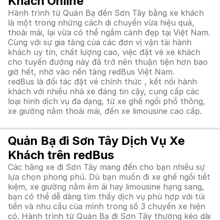
Khách Online
Hành trình từ Quản Bạ đến Sơn Tây bằng xe khách
là một trong những cách di chuyển vừa hiệu quả,
thoải mái, lại vừa có thể ngắm cảnh đẹp tại Việt Nam.
Cùng với sự gia tăng của các đơn vị vận tải hành
khách uy tín, chất lượng cao, việc đặt vé xe khách
cho tuyến đường này đã trở nên thuận tiện hơn bao
giờ hết, nhờ vào nền tảng redBus Việt Nam.
redBus là đối tác đặt vé chính thức , kết nối hành
khách với nhiều nhà xe đáng tin cậy, cung cấp các
loại hình dịch vụ đa dạng, từ xe ghế ngồi phổ thông,
xe giường nằm thoải mái, đến xe limousine cao cấp.
Quản Bạ đi Sơn Tây Dịch Vụ Xe
Khách trên redBus
Các hãng xe đi Sơn Tây mang đến cho bạn nhiều sự
lựa chọn phong phú. Dù bạn muốn đi xe ghế ngồi tiết
kiệm, xe giường nằm êm ái hay limousine hạng sang,
bạn có thể dễ dàng tìm thấy dịch vụ phù hợp với túi
tiền và nhu cầu của mình trong số 3 chuyến xe hiện
có. Hành trình từ Quản Bạ đi Sơn Tây thường kéo dài