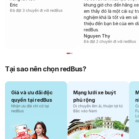
Eric
khung giờ cho đến hãng xe
Đã đặt 3 chuyến đi với redBus
em thấy đó là một cái sự tr
nghiệm khá là tốt và em sẽ 
thiệu đến bạn bè của em d
redBus.
Nguyen Thy
Đã đặt 2 chuyến đi với redBus
Tại sao nên chọn redBus?
Giá và ưu đãi độc
Mạng lưới xe buýt
M
quyền tại redBus
phủ rộng
n
Nhận ưu đãi chỉ có tại
Di chuyển êm ái, thuận lợi từ
Cá
redBus
Bắc vào Nam
F
L
d