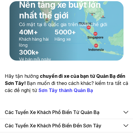
Nền tảng xe buýt lớn
nhất thế giới
Có mặt tại 8 quốc gia trên toàn thế giới
40M+
5000+
Khách hàng hài
Hãng xe
lòng
300k+
Vé bán mỗi ngày
Hãy tận hưởng
chuyến đi xe của bạn từ Quản Bạ đến
Sơn Tây!
Bạn muốn đi theo cách khác? kiểm tra tất cả
các đề nghị từ
Sơn Tây thành Quản Bạ
Các Tuyến Xe Khách Phổ Biến Từ Quản Bạ
Các Tuyến Xe Khách Phổ Biến Đến Sơn Tây