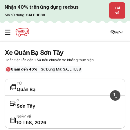
Nhận 40% trên ứng dụng redbus
Tải
về
Mã sử dụng:
SALEHE88
☰
VI
Xe Quản Bạ Sơn Tây
Hoàn tiền lên đến 1.5X nếu chuyến xe không thực hiện
Giảm đến 40%
- Sử Dụng Mã: SALEHE88
TỪ
Quản Bạ
đi
Sơn Tây
NGÀY VỀ
10 Th8, 2026