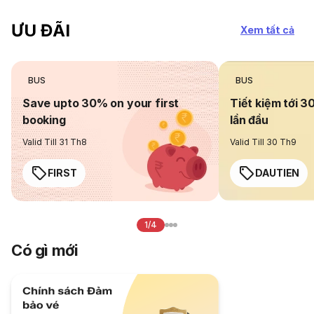
ƯU ĐÃI
Xem tất cả
BUS
BUS
Save upto 30% on your first
Tiết kiệm tới 3
booking
lần đầu
Valid Till 31 Th8
Valid Till 30 Th9
FIRST
DAUTIEN
1/4
Có gì mới