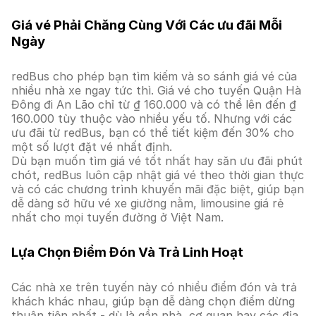
Giá vé Phải Chăng Cùng Với Các ưu đãi Mỗi
Ngày
redBus cho phép bạn tìm kiếm và so sánh giá vé của
nhiều nhà xe ngay tức thì. Giá vé cho tuyến Quận Hà
Đông đi An Lão chỉ từ ₫ 160.000 và có thể lên đến ₫
160.000 tùy thuộc vào nhiều yếu tố. Nhưng với các
ưu đãi từ redBus, bạn có thể tiết kiệm đến 30% cho
một số lượt đặt vé nhất định.
Dù bạn muốn tìm giá vé tốt nhất hay săn ưu đãi phút
chót, redBus luôn cập nhật giá vé theo thời gian thực
và có các chương trình khuyến mãi đặc biệt, giúp bạn
dễ dàng sở hữu vé xe giường nằm, limousine giá rẻ
nhất cho mọi tuyến đường ở Việt Nam.
Lựa Chọn Điểm Đón Và Trả Linh Hoạt
Các nhà xe trên tuyến này có nhiều điểm đón và trả
khách khác nhau, giúp bạn dễ dàng chọn điểm dừng
thuận tiện nhất - dù là gần nhà, cơ quan hay các địa