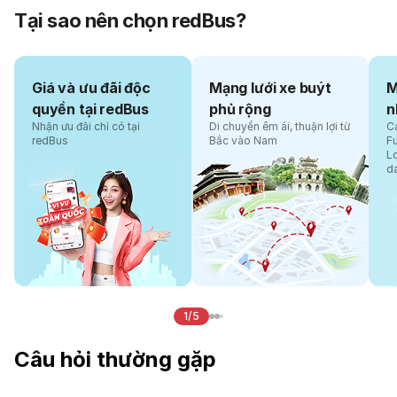
Tại sao nên chọn redBus?
Giá và ưu đãi độc
Mạng lưới xe buýt
M
quyền tại redBus
phủ rộng
n
Nhận ưu đãi chỉ có tại
Di chuyển êm ái, thuận lợi từ
Cá
redBus
Bắc vào Nam
F
L
d
1/5
Câu hỏi thường gặp