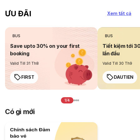
ƯU ĐÃI
Xem tất cả
BUS
BUS
Save upto 30% on your first
Tiết kiệm tới 3
booking
lần đầu
Valid Till 31 Th8
Valid Till 30 Th9
FIRST
DAUTIEN
1/4
Có gì mới