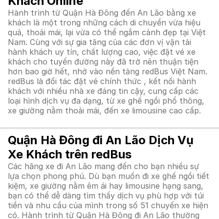
Khách Online
Hành trình từ Quận Hà Đông đến An Lão bằng xe
khách là một trong những cách di chuyển vừa hiệu
quả, thoải mái, lại vừa có thể ngắm cảnh đẹp tại Việt
Nam. Cùng với sự gia tăng của các đơn vị vận tải
hành khách uy tín, chất lượng cao, việc đặt vé xe
khách cho tuyến đường này đã trở nên thuận tiện
hơn bao giờ hết, nhờ vào nền tảng redBus Việt Nam.
redBus là đối tác đặt vé chính thức , kết nối hành
khách với nhiều nhà xe đáng tin cậy, cung cấp các
loại hình dịch vụ đa dạng, từ xe ghế ngồi phổ thông,
xe giường nằm thoải mái, đến xe limousine cao cấp.
Quận Hà Đông đi An Lão Dịch Vụ
Xe Khách trên redBus
Các hãng xe đi An Lão mang đến cho bạn nhiều sự
lựa chọn phong phú. Dù bạn muốn đi xe ghế ngồi tiết
kiệm, xe giường nằm êm ái hay limousine hạng sang,
bạn có thể dễ dàng tìm thấy dịch vụ phù hợp với túi
tiền và nhu cầu của mình trong số 51 chuyến xe hiện
có. Hành trình từ Quận Hà Đông đi An Lão thường