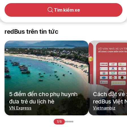
Tìm kiếm xe
redBus trên tin tức
5 điểm đến cho phụ huynh
Cách đặt vé 
đưa trẻ du lịch hè
redBus Việt
VN Express
Vietnambiz
1/6