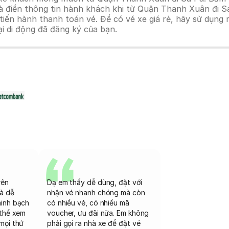
à điền thông tin hành khách khi từ Quận Thanh Xuân đi S
n hành thanh toán vé. Để có vé xe giá rẻ, hãy sử dụng mã
ại di động đã đăng ký của bạn.
rên
Dạ em thấy dễ dùng, đặt với
và dễ
nhận vé nhanh chóng mà còn
minh bạch
có nhiều vé, có nhiều mã
 thể xem
voucher, ưu đãi nữa. Em không
mọi thứ
phải gọi ra nhà xe để đặt vé