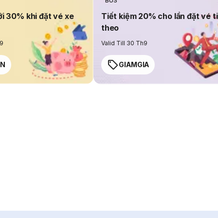
BUS
ới 30% khi đặt vé xe
Tiết kiệm 20% cho lần đặt vé t
theo
h9
Valid Till 30 Th9
EN
GIAMGIA