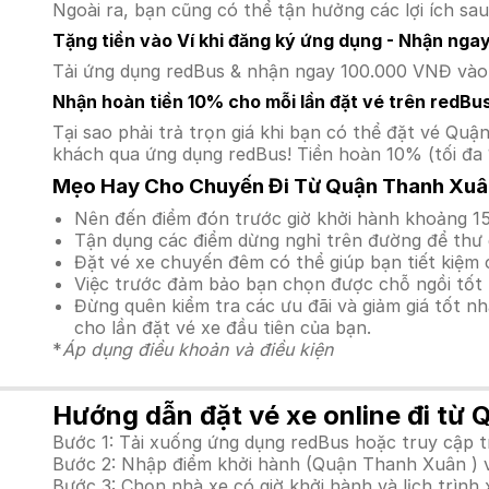
Ngoài ra, bạn cũng có thể tận hưởng các lợi ích sau
Tặng tiền vào Ví khi đăng ký ứng dụng - Nhận nga
Tải ứng dụng redBus & nhận ngay 100.000 VNĐ vào v
Nhận hoàn tiền 10% cho mỗi lần đặt vé trên redBu
Tại sao phải trả trọn giá khi bạn có thể đặt vé Q
khách qua ứng dụng redBus! Tiền hoàn 10% (tối đa 
Mẹo Hay Cho Chuyến Đi Từ Quận Thanh Xuân
Nên đến điểm đón trước giờ khởi hành khoảng 15
Tận dụng các điểm dừng nghỉ trên đường để thư 
Đặt vé xe chuyến đêm có thể giúp bạn tiết kiệm c
Việc trước đảm bảo bạn chọn được chỗ ngồi tốt 
Đừng quên kiểm tra các ưu đãi và giảm giá tốt n
cho lần đặt vé xe đầu tiên của bạn.
*
Áp dụng điều khoản và điều kiện
Hướng dẫn đặt vé xe online đi từ 
Bước 1: Tải xuống ứng dụng redBus hoặc truy cập 
Bước 2: Nhập điểm khởi hành (Quận Thanh Xuân ) và
Bước 3: Chọn nhà xe có giờ khởi hành và lịch trì