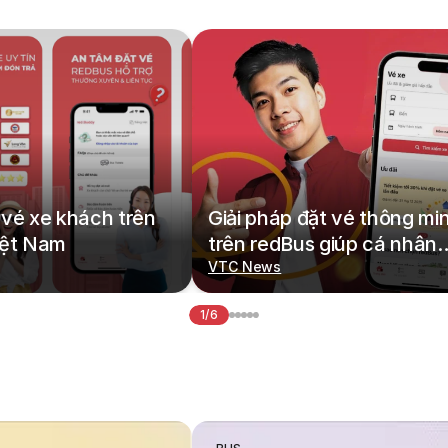
vé xe khách trên
Giải pháp đặt vé thông mi
iệt Nam
trên redBus giúp cá nhân
hoá hành trình di chuyển
VTC News
1/6