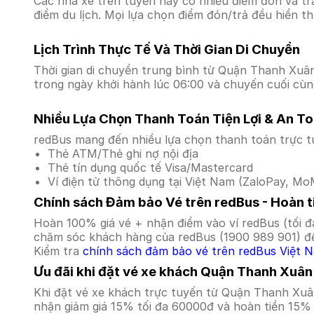
Các nhà xe trên tuyến này có nhiều điểm đón và tr
điểm du lịch. Mọi lựa chọn điểm đón/trả đều hiển t
Lịch Trình Thực Tế Và Thời Gian Di Chuyển
Thời gian di chuyển trung bình từ Quận Thanh Xuân 
trong ngày khởi hành lúc 06:00 và chuyến cuối cùng
Nhiều Lựa Chọn Thanh Toán Tiện Lợi & An T
redBus mang đến nhiều lựa chọn thanh toán trực t
Thẻ ATM/Thẻ ghi nợ nội địa
Thẻ tín dụng quốc tế Visa/Mastercard
Ví điện tử thông dụng tại Việt Nam (ZaloPay, MoM
Chính sách Đảm bảo Vé trên redBus - Hoàn ti
Hoàn 100% giá vé + nhận điểm vào ví redBus (tối đ
chăm sóc khách hàng của redBus (1900 989 901) để
Kiểm tra
chính sách đảm bảo vé trên redBus Việt 
Ưu đãi khi đặt vé xe khách Quận Thanh Xuân
Khi đặt vé xe khách trực tuyến từ Quận Thanh Xuâ
nhận giảm giá 15% tối đa 60000đ và hoàn tiền 15% 