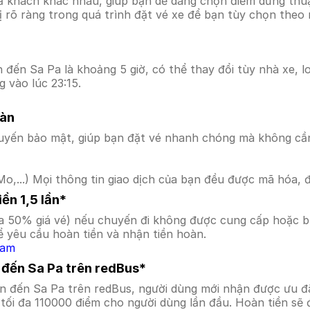
ả khách khác nhau, giúp bạn dễ dàng chọn điểm dừng thuận
hị rõ ràng trong quá trình đặt vé xe để bạn tùy chọn theo
đến Sa Pa là khoảng 5 giờ, có thể thay đổi tùy nhà xe, lo
 vào lúc 23:15.
oàn
uyến bảo mật, giúp bạn đặt vé nhanh chóng mà không cầ
o,...) Mọi thông tin giao dịch của bạn đều được mã hóa, 
ền 1,5 lần*
a 50% giá vé) nếu chuyến đi không được cung cấp hoặc bị
 yêu cầu hoàn tiền và nhận tiền hoàn.
Nam
 đến Sa Pa trên redBus*
n đến Sa Pa trên redBus, người dùng mới nhận được ưu đ
tối đa 110000 điểm cho người dùng lần đầu. Hoàn tiền sẽ 