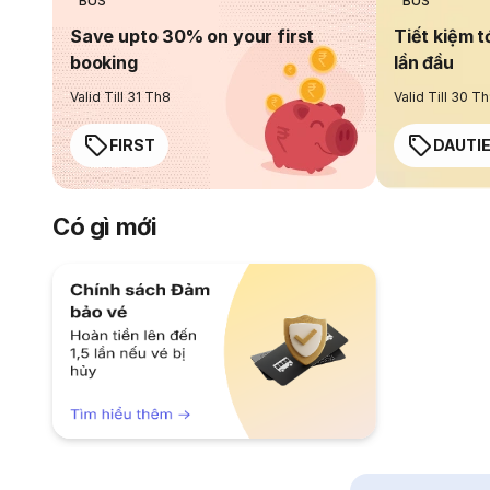
BUS
BUS
Save upto 30% on your first
Tiết kiệm t
booking
lần đầu
Valid Till 31 Th8
Valid Till 30 T
FIRST
DAUTI
Có gì mới