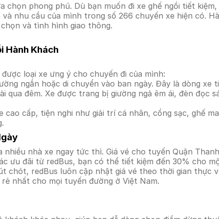
a chọn phong phú. Dù bạn muốn đi xe ghế ngồi tiết kiệm,
iền và nhu cầu của mình trong số 266 chuyến xe hiện có. 
 chọn và tình hình giao thông.
ỗi Hành Khách
được loại xe ưng ý cho chuyến đi của mình:
ường ngắn hoặc di chuyển vào ban ngày. Đây là dòng xe ti
i qua đêm. Xe được trang bị giường ngả êm ái, đèn đọc s
 cao cấp, tiện nghi như giải trí cá nhân, cổng sạc, ghế 
g.
Ngày
a nhiều nhà xe ngay tức thì. Giá vé cho tuyến Quận Thanh
c ưu đãi từ redBus, bạn có thể tiết kiệm đến 30% cho một
t chót, redBus luôn cập nhật giá vé theo thời gian thực v
á rẻ nhất cho mọi tuyến đường ở Việt Nam.