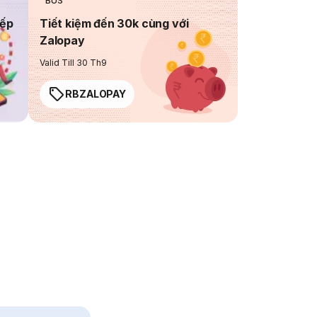
BUS
iếp
Tiết kiệm đến 30k cùng với
Zalopay
Valid Till 30 Th9
RBZALOPAY