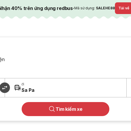
Nhận 40% trên ứng dụng redbus
·
Mã sử dụng:
SALEHE88
Tải về
ện
đi
Sa Pa
Tìm kiếm xe