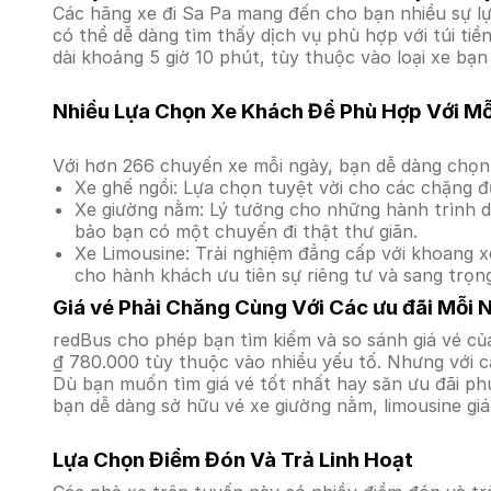
Các hãng xe đi Sa Pa mang đến cho bạn nhiều sự lự
có thể dễ dàng tìm thấy dịch vụ phù hợp với túi t
dài khoảng 5 giờ 10 phút, tùy thuộc vào loại xe bạn
Nhiều Lựa Chọn Xe Khách Để Phù Hợp Với M
Với hơn 266 chuyến xe mỗi ngày, bạn dễ dàng chọn 
Xe ghế ngồi: Lựa chọn tuyệt vời cho các chặng đ
Xe giường nằm: Lý tưởng cho những hành trình dà
bảo bạn có một chuyến đi thật thư giãn.
Xe Limousine: Trải nghiệm đẳng cấp với khoang xe
cho hành khách ưu tiên sự riêng tư và sang trọn
Giá vé Phải Chăng Cùng Với Các ưu đãi Mỗi 
redBus cho phép bạn tìm kiếm và so sánh giá vé củ
₫ 780.000 tùy thuộc vào nhiều yếu tố. Nhưng với cá
Dù bạn muốn tìm giá vé tốt nhất hay săn ưu đãi phú
bạn dễ dàng sở hữu vé xe giường nằm, limousine gi
Lựa Chọn Điểm Đón Và Trả Linh Hoạt