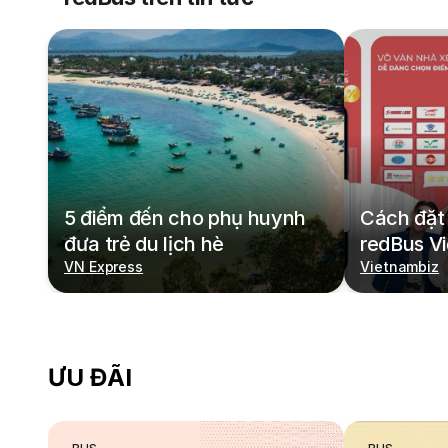
5 điểm đến cho phụ huynh
Cách đặt 
đưa trẻ du lịch hè
redBus V
VN Express
Vietnambiz
ƯU ĐÃI