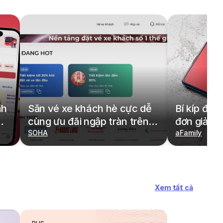
nh
Săn vé xe khách hè cực dễ
Bí kíp đặt
cùng ưu đãi ngập tràn trên
đơn giản,
redBus
SOHA
cả gia đìn
aFamily
Xem tất cả