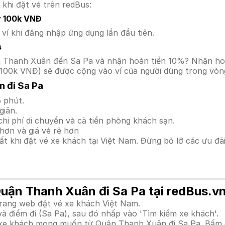
 khi đặt vé trên redBus:
y 100k VNĐ
í khi đăng nhập ứng dụng lần đầu tiên.
s
uận Thanh Xuân đến Sa Pa và nhận hoàn tiền 10%? Nhận h
100k VNĐ) sẽ được cộng vào ví của người dùng trong vòng
 đi Sa Pa
 phút.
giãn.
hi phí di chuyển và cả tiền phòng khách sạn.
hơn và giá vé rẻ hơn
hất khi đặt vé xe khách tại Việt Nam. Đừng bỏ lỡ các ưu đ
Quận Thanh Xuân đi Sa Pa tại redBus.v
trang web đặt vé xe khách Việt Nam.
 điểm đi (Sa Pa), sau đó nhấp vào 'Tìm kiếm xe khách'.
nh xe khách mong muốn từ Quận Thanh Xuân đi Sa Pa. Bấm 