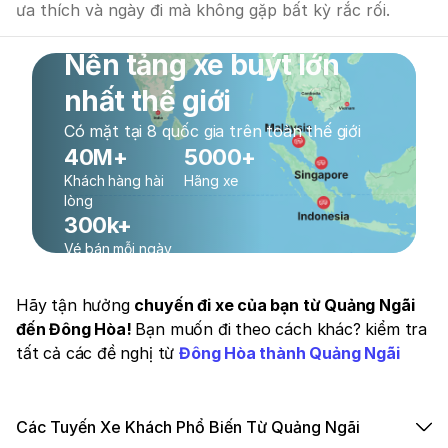
ưa thích và ngày đi mà không gặp bất kỳ rắc rối.
Nền tảng xe buýt lớn
nhất thế giới
Có mặt tại 8 quốc gia trên toàn thế giới
40M+
5000+
Khách hàng hài
Hãng xe
lòng
300k+
Vé bán mỗi ngày
Hãy tận hưởng
chuyến đi xe của bạn từ Quảng Ngãi
đến Đông Hòa!
Bạn muốn đi theo cách khác? kiểm tra
tất cả các đề nghị từ
Đông Hòa thành Quảng Ngãi
Các Tuyến Xe Khách Phổ Biến Từ Quảng Ngãi