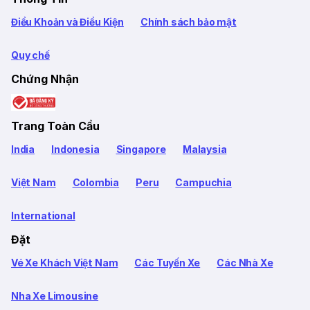
Điều Khoản và Điều Kiện
Chính sách bảo mật
Quy chế
Chứng Nhận
Trang Toàn Cầu
India
Indonesia
Singapore
Malaysia
Việt Nam
Colombia
Peru
Campuchia
International
Đặt
Vé Xe Khách Việt Nam
Các Tuyến Xe
Các Nhà Xe
Nha Xe Limousine