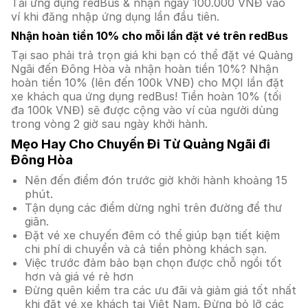
Tải ứng dụng redBus & nhận ngay 100.000 VNĐ vào
ví khi đăng nhập ứng dụng lần đầu tiên.
Nhận hoàn tiền 10% cho mỗi lần đặt vé trên redBus
Tại sao phải trả trọn giá khi bạn có thể đặt vé Quảng
Ngãi đến Đông Hòa và nhận hoàn tiền 10%? Nhận
hoàn tiền 10% (lên đến 100k VNĐ) cho MỌI lần đặt
xe khách qua ứng dụng redBus! Tiền hoàn 10% (tối
đa 100k VNĐ) sẽ được cộng vào ví của người dùng
trong vòng 2 giờ sau ngày khởi hành.
Mẹo Hay Cho Chuyến Đi Từ Quảng Ngãi đi
Đông Hòa
Nên đến điểm đón trước giờ khởi hành khoảng 15
phút.
Tận dụng các điểm dừng nghỉ trên đường để thư
giãn.
Đặt vé xe chuyến đêm có thể giúp bạn tiết kiệm
chi phí di chuyển và cả tiền phòng khách sạn.
Việc trước đảm bảo bạn chọn được chỗ ngồi tốt
hơn và giá vé rẻ hơn
Đừng quên kiểm tra các ưu đãi và giảm giá tốt nhất
khi đặt vé xe khách tại Việt Nam. Đừng bỏ lỡ các