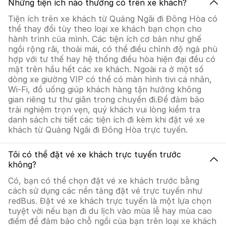
Những tiện ích nào thường có trên xe khách?
Tiện ích trên xe khách từ Quảng Ngãi đi Đông Hòa có
thể thay đổi tùy theo loại xe khách bạn chọn cho
hành trình của mình. Các tiện ích cơ bản như ghế
ngồi rộng rãi, thoải mái, có thể điều chỉnh độ ngả phù
hợp với tư thế hay hệ thống điều hòa hiện đại đều có
mặt trên hầu hết các xe khách. Ngoài ra ở một số
dòng xe giường VIP có thể có màn hình tivi cá nhân,
Wi-Fi, đồ uống giúp khách hàng tận hưởng không
gian riêng tư thư giãn trong chuyến đi.Để đảm bảo
trải nghiệm trọn vẹn, quý khách vui lòng kiểm tra
danh sách chi tiết các tiện ích đi kèm khi đặt vé xe
khách từ Quảng Ngãi đi Đông Hòa trực tuyến.
Tôi có thể đặt vé xe khách trực tuyến trước
không?
Có, bạn có thể chọn đặt vé xe khách trước bằng
cách sử dụng các nền tảng đặt vé trực tuyến như
redBus. Đặt vé xe khách trực tuyến là một lựa chọn
tuyệt vời nếu bạn đi du lịch vào mùa lễ hay mùa cao
điểm để đảm bảo chỗ ngồi của bạn trên loại xe khách