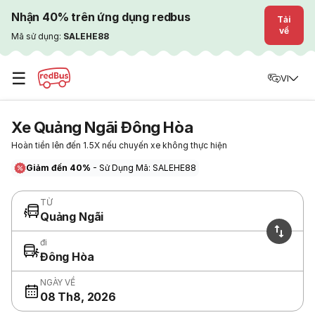
Nhận 40% trên ứng dụng redbus
Tải
về
Mã sử dụng:
SALEHE88
☰
VI
Xe Quảng Ngãi Đông Hòa
Hoàn tiền lên đến 1.5X nếu chuyến xe không thực hiện
Giảm đến 40%
- Sử Dụng Mã: SALEHE88
TỪ
Quảng Ngãi
đi
Đông Hòa
NGÀY VỀ
08 Th8, 2026