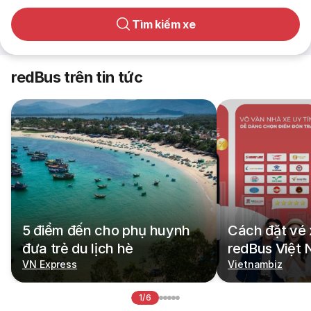
Tìm kiếm xe
redBus trên tin tức
5 điểm đến cho phụ huynh
Cách đặt vé 
đưa trẻ du lịch hè
redBus Việt
VN Express
Vietnambiz
1/6