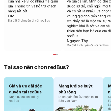
của nhà xe vì có nhiều mã giảm
về giá cả lẫn. Mình có thể 
giá. Thông tin và hỗ trợ khách
được sơ đồ, chỗ ngồi, mọi 
hàng rất tốt.
và có rất là nhiều lựa chọn 
Eric
khung giờ cho đến hãng xe
Đã đặt 3 chuyến đi với redBus
em thấy đó là một cái sự tr
nghiệm khá là tốt và em sẽ 
thiệu đến bạn bè của em d
redBus.
Nguyen Thy
Đã đặt 2 chuyến đi với redBus
Tại sao nên chọn redBus?
Giá và ưu đãi độc
Mạng lưới xe buýt
M
quyền tại redBus
phủ rộng
n
Nhận ưu đãi chỉ có tại
Di chuyển êm ái, thuận lợi từ
Cá
redBus
Bắc vào Nam
F
L
d