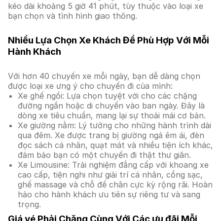
kéo dài khoảng 5 giờ 41 phút, tùy thuộc vào loại xe
bạn chọn và tình hình giao thông.
Nhiều Lựa Chọn Xe Khách Để Phù Hợp Với Mỗi
Hành Khách
Với hơn 40 chuyến xe mỗi ngày, bạn dễ dàng chọn
được loại xe ưng ý cho chuyến đi của mình:
Xe ghế ngồi: Lựa chọn tuyệt vời cho các chặng
đường ngắn hoặc di chuyển vào ban ngày. Đây là
dòng xe tiêu chuẩn, mang lại sự thoải mái cơ bản.
Xe giường nằm: Lý tưởng cho những hành trình dài
qua đêm. Xe được trang bị giường ngả êm ái, đèn
đọc sách cá nhân, quạt mát và nhiều tiện ích khác,
đảm bảo bạn có một chuyến đi thật thư giãn.
Xe Limousine: Trải nghiệm đẳng cấp với khoang xe
cao cấp, tiện nghi như giải trí cá nhân, cổng sạc,
ghế massage và chỗ để chân cực kỳ rộng rãi. Hoàn
hảo cho hành khách ưu tiên sự riêng tư và sang
trọng.
Giá vé Phải Chăng Cùng Với Các ưu đãi Mỗi