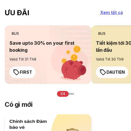
ƯU ĐÃI
Xem tất cả
BUS
BUS
Save upto 30% on your first
Tiết kiệm tới 3
booking
lần đầu
Valid Till 31 Th8
Valid Till 30 Th9
FIRST
DAUTIEN
1/4
Có gì mới