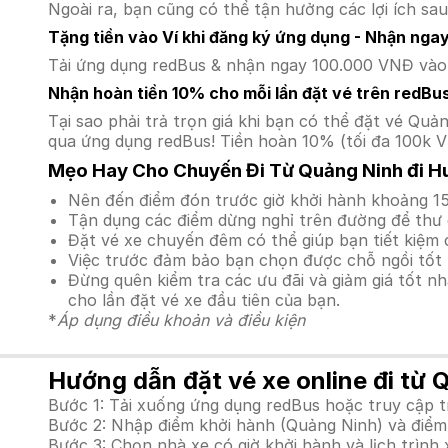
Ngoài ra, bạn cũng có thể tận hưởng các lợi ích sau
Tặng tiền vào Ví khi đăng ký ứng dụng - Nhận nga
Tải ứng dụng redBus & nhận ngay 100.000 VNĐ vào v
Nhận hoàn tiền 10% cho mỗi lần đặt vé trên redBu
Tại sao phải trả trọn giá khi bạn có thể đặt vé Q
qua ứng dụng redBus! Tiền hoàn 10% (tối đa 100k V
Mẹo Hay Cho Chuyến Đi Từ Quảng Ninh đi H
Nên đến điểm đón trước giờ khởi hành khoảng 15
Tận dụng các điểm dừng nghỉ trên đường để thư 
Đặt vé xe chuyến đêm có thể giúp bạn tiết kiệm c
Việc trước đảm bảo bạn chọn được chỗ ngồi tốt 
Đừng quên kiểm tra các ưu đãi và giảm giá tốt n
cho lần đặt vé xe đầu tiên của bạn.
*
Áp dụng điều khoản và điều kiện
Hướng dẫn đặt vé xe online đi từ 
Bước 1: Tải xuống ứng dụng redBus hoặc truy cập 
Bước 2: Nhập điểm khởi hành (Quảng Ninh) và điểm 
Bước 3: Chọn nhà xe có giờ khởi hành và lịch trìn