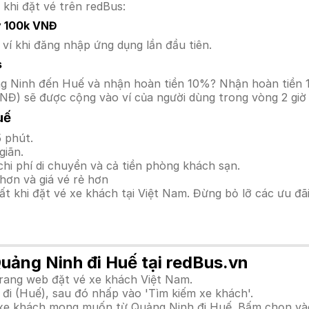
 khi đặt vé trên redBus:
y 100k VNĐ
í khi đăng nhập ứng dụng lần đầu tiên.
s
uảng Ninh đến Huế và nhận hoàn tiền 10%? Nhận hoàn tiền
NĐ) sẽ được cộng vào ví của người dùng trong vòng 2 giờ
uế
 phút.
giãn.
hi phí di chuyển và cả tiền phòng khách sạn.
hơn và giá vé rẻ hơn
hất khi đặt vé xe khách tại Việt Nam. Đừng bỏ lỡ các ưu đ
Quảng Ninh đi Huế tại redBus.vn
trang web đặt vé xe khách Việt Nam.
đi (Huế), sau đó nhấp vào 'Tìm kiếm xe khách'.
h xe khách mong muốn từ Quảng Ninh đi Huế. Bấm chọn vào