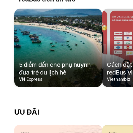
5 điểm đến cho phụ huynh
Cách đặt 
đưa trẻ du lịch hè
redBus V
VN Express
Vietnambiz
ƯU ĐÃI