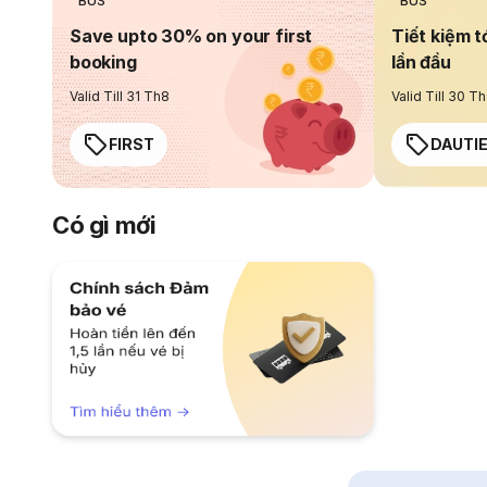
BUS
BUS
Save upto 30% on your first
Tiết kiệm t
booking
lần đầu
Valid Till 31 Th8
Valid Till 30 T
FIRST
DAUTI
Có gì mới