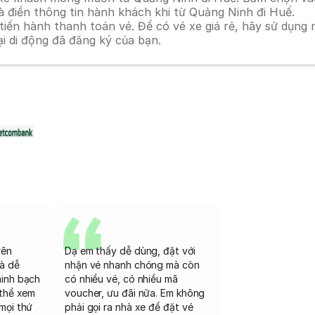
à điền thông tin hành khách khi từ Quảng Ninh đi Huế.
n hành thanh toán vé. Để có vé xe giá rẻ, hãy sử dụng mã
ại di động đã đăng ký của bạn.
rên
Dạ em thấy dễ dùng, đặt với
và dễ
nhận vé nhanh chóng mà còn
minh bạch
có nhiều vé, có nhiều mã
 thể xem
voucher, ưu đãi nữa. Em không
mọi thứ
phải gọi ra nhà xe để đặt vé