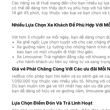
Các hãng xe đi Huế mang đến cho bạn nhiều sự lựa 
có thể dễ dàng tìm thấy dịch vụ phù hợp với túi ti
14 giờ 45 phút, tùy thuộc vào loại xe bạn chọn và t
Nhiều Lựa Chọn Xe Khách Để Phù Hợp Với M
Với hơn 3 chuyến xe mỗi ngày, bạn dễ dàng chọn đư
Xe ghế ngồi: Lựa chọn tuyệt vời cho các chặng đ
Xe giường nằm: Lý tưởng cho những hành trình dà
bảo bạn có một chuyến đi thật thư giãn.
Xe Limousine: Trải nghiệm đẳng cấp với khoang xe
cho hành khách ưu tiên sự riêng tư và sang trọn
Giá vé Phải Chăng Cùng Với Các ưu đãi Mỗi 
redBus cho phép bạn tìm kiếm và so sánh giá vé của
1.050.000 tùy thuộc vào nhiều yếu tố. Nhưng với cá
Dù bạn muốn tìm giá vé tốt nhất hay săn ưu đãi phú
bạn dễ dàng sở hữu vé xe giường nằm, limousine gi
Lựa Chọn Điểm Đón Và Trả Linh Hoạt