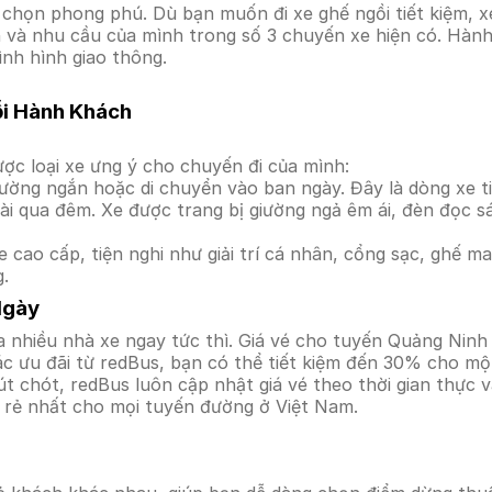
chọn phong phú. Dù bạn muốn đi xe ghế ngồi tiết kiệm, x
ền và nhu cầu của mình trong số 3 chuyến xe hiện có. Hàn
ình hình giao thông.
ỗi Hành Khách
ợc loại xe ưng ý cho chuyến đi của mình:
ường ngắn hoặc di chuyển vào ban ngày. Đây là dòng xe ti
i qua đêm. Xe được trang bị giường ngả êm ái, đèn đọc s
 cao cấp, tiện nghi như giải trí cá nhân, cổng sạc, ghế 
g.
Ngày
 nhiều nhà xe ngay tức thì. Giá vé cho tuyến Quảng Ninh 
c ưu đãi từ redBus, bạn có thể tiết kiệm đến 30% cho một
t chót, redBus luôn cập nhật giá vé theo thời gian thực v
á rẻ nhất cho mọi tuyến đường ở Việt Nam.