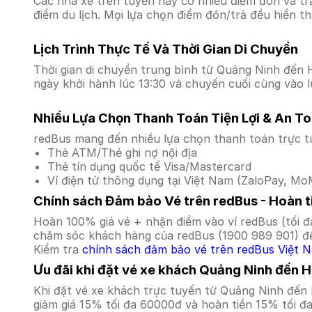
Các nhà xe trên tuyến này có nhiều điểm đón và tr
điểm du lịch. Mọi lựa chọn điểm đón/trả đều hiển t
Lịch Trình Thực Tế Và Thời Gian Di Chuyển
Thời gian di chuyển trung bình từ Quảng Ninh đến Hu
ngày khởi hành lúc 13:30 và chuyến cuối cùng vào l
Nhiều Lựa Chọn Thanh Toán Tiện Lợi & An T
redBus mang đến nhiều lựa chọn thanh toán trực t
Thẻ ATM/Thẻ ghi nợ nội địa
Thẻ tín dụng quốc tế Visa/Mastercard
Ví điện tử thông dụng tại Việt Nam (ZaloPay, MoM
Chính sách Đảm bảo Vé trên redBus - Hoàn ti
Hoàn 100% giá vé + nhận điểm vào ví redBus (tối đ
chăm sóc khách hàng của redBus (1900 989 901) để
Kiểm tra
chính sách đảm bảo vé trên redBus Việt 
Ưu đãi khi đặt vé xe khách Quảng Ninh đến 
Khi đặt vé xe khách trực tuyến từ Quảng Ninh đến
giảm giá 15% tối đa 60000đ và hoàn tiền 15% tối đ