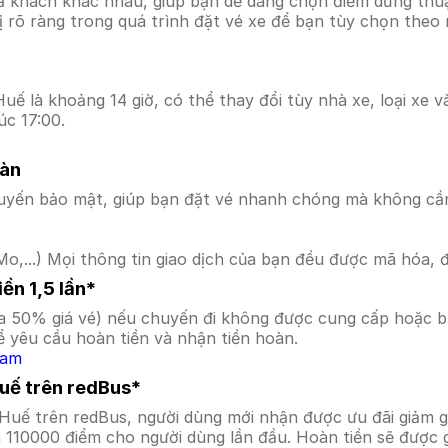
ả khách khác nhau, giúp bạn dễ dàng chọn điểm dừng thuận
hị rõ ràng trong quá trình đặt vé xe để bạn tùy chọn theo
ế là khoảng 14 giờ, có thể thay đổi tùy nhà xe, loại xe v
úc 17:00.
oàn
uyến bảo mật, giúp bạn đặt vé nhanh chóng mà không cầ
o,...) Mọi thông tin giao dịch của bạn đều được mã hóa, 
ền 1,5 lần*
a 50% giá vé) nếu chuyến đi không được cung cấp hoặc bị
 yêu cầu hoàn tiền và nhận tiền hoàn.
Nam
Huế trên redBus*
 Huế trên redBus, người dùng mới nhận được ưu đãi giảm
a 110000 điểm cho người dùng lần đầu. Hoàn tiền sẽ được 