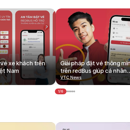
vé xe khách trên
Giải pháp đặt vé thông mi
iệt Nam
trên redBus giúp cá nhân
hoá hành trình di chuyển
VTC News
1/6