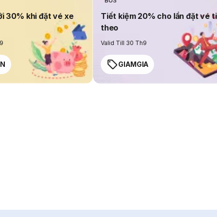
BUS
ới 30% khi đặt vé xe
Tiết kiệm 20% cho lần đặt vé t
theo
h9
Valid Till 30 Th9
EN
GIAMGIA