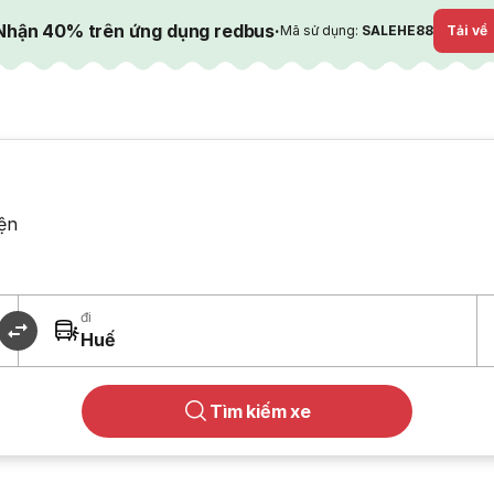
Nhận 40% trên ứng dụng redbus
·
Mã sử dụng:
SALEHE88
Tải về
ện
đi
Huế
Tìm kiếm xe