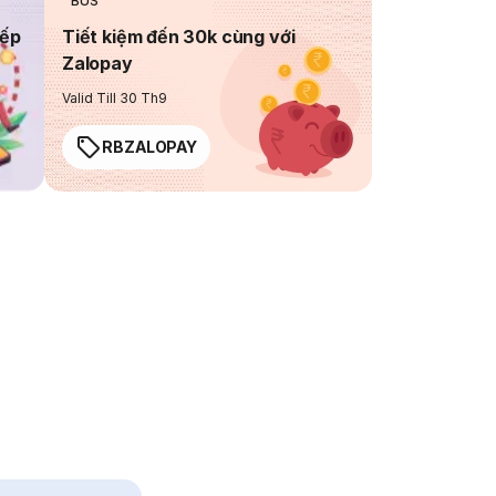
BUS
iếp
Tiết kiệm đến 30k cùng với
Zalopay
Valid Till 30 Th9
RBZALOPAY