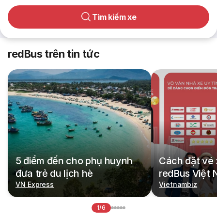
Tìm kiếm xe
redBus trên tin tức
5 điểm đến cho phụ huynh
Cách đặt vé 
đưa trẻ du lịch hè
redBus Việt
VN Express
Vietnambiz
1/6