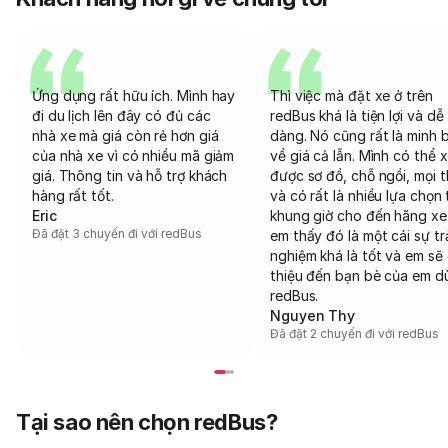
Ứng dụng rất hữu ích. Mình hay
Thì việc mà đặt xe ở trên
đi du lịch lên đây có đủ các
redBus khá là tiện lợi và dễ
nhà xe mà giá còn rẻ hơn giá
dàng. Nó cũng rất là minh 
của nhà xe vì có nhiều mã giảm
về giá cả lẫn. Mình có thể 
giá. Thông tin và hỗ trợ khách
được sơ đồ, chỗ ngồi, mọi 
hàng rất tốt.
và có rất là nhiều lựa chọn 
Eric
khung giờ cho đến hãng xe
Đã đặt 3 chuyến đi với redBus
em thấy đó là một cái sự tr
nghiệm khá là tốt và em sẽ 
thiệu đến bạn bè của em d
redBus.
Nguyen Thy
Đã đặt 2 chuyến đi với redBus
Tại sao nên chọn redBus?