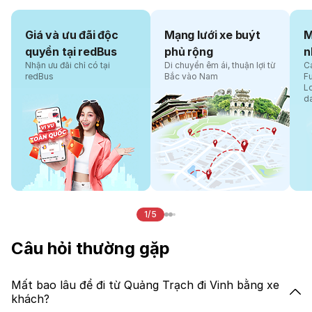
Giá và ưu đãi độc
Mạng lưới xe buýt
M
quyền tại redBus
phủ rộng
n
Nhận ưu đãi chỉ có tại
Di chuyển êm ái, thuận lợi từ
Cá
redBus
Bắc vào Nam
F
L
d
1/5
Câu hỏi thường gặp
Mất bao lâu để đi từ Quảng Trạch đi Vinh bằng xe
khách?