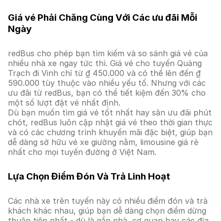
Giá vé Phải Chăng Cùng Với Các ưu đãi Mỗi
Ngày
redBus cho phép bạn tìm kiếm và so sánh giá vé của
nhiều nhà xe ngay tức thì. Giá vé cho tuyến Quảng
Trạch đi Vinh chỉ từ ₫ 450.000 và có thể lên đến ₫
590.000 tùy thuộc vào nhiều yếu tố. Nhưng với các
ưu đãi từ redBus, bạn có thể tiết kiệm đến 30% cho
một số lượt đặt vé nhất định.
Dù bạn muốn tìm giá vé tốt nhất hay săn ưu đãi phút
chót, redBus luôn cập nhật giá vé theo thời gian thực
và có các chương trình khuyến mãi đặc biệt, giúp bạn
dễ dàng sở hữu vé xe giường nằm, limousine giá rẻ
nhất cho mọi tuyến đường ở Việt Nam.
Lựa Chọn Điểm Đón Và Trả Linh Hoạt
Các nhà xe trên tuyến này có nhiều điểm đón và trả
khách khác nhau, giúp bạn dễ dàng chọn điểm dừng
thuận tiện nhất - dù là gần nhà, cơ quan hay các địa