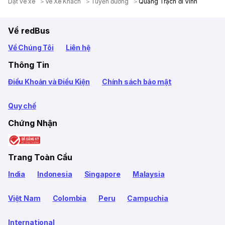
Dặt vé xe
Ve Xe Khach
Tuyến đường
Quảng Trạch đi Vinh
Về redBus
Về Chúng Tôi
Liên hệ
Thông Tin
Điều Khoản và Điều Kiện
Chính sách bảo mật
Quy chế
Chứng Nhận
Trang Toàn Cầu
India
Indonesia
Singapore
Malaysia
Việt Nam
Colombia
Peru
Campuchia
International