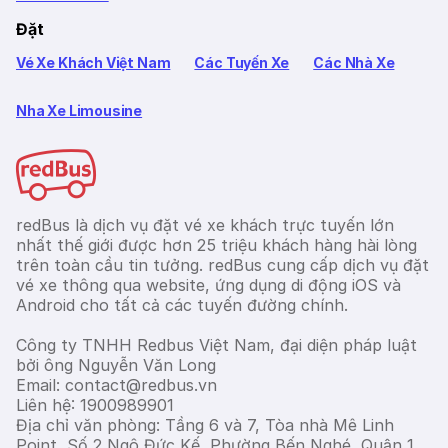
Đặt
Vé Xe Khách Việt Nam
Các Tuyến Xe
Các Nhà Xe
Nha Xe Limousine
redBus là dịch vụ đặt vé xe khách trực tuyến lớn
nhất thế giới được hơn 25 triệu khách hàng hài lòng
trên toàn cầu tin tưởng. redBus cung cấp dịch vụ đặt
vé xe thông qua website, ứng dụng di động iOS và
Android cho tất cả các tuyến đường chính.
Công ty TNHH Redbus Việt Nam, đại diện pháp luật
bởi ông Nguyễn Văn Long
Email: contact@redbus.vn
Liên hệ: 1900989901
Địa chỉ văn phòng: Tầng 6 và 7, Tòa nhà Mê Linh
Point, Số 2 Ngô Đức Kế, Phường Bến Nghé, Quận 1,