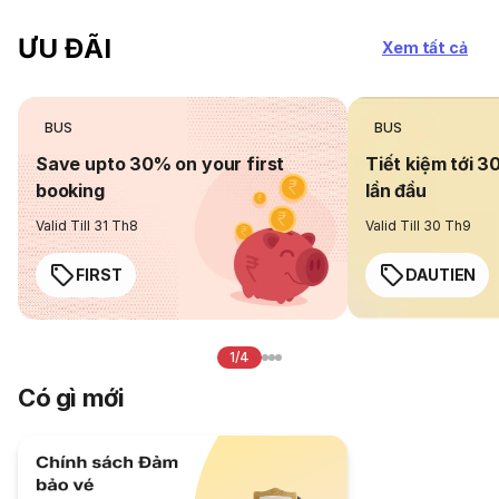
ƯU ĐÃI
Xem tất cả
BUS
BUS
Save upto 30% on your first
Tiết kiệm tới 3
booking
lần đầu
Valid Till 31 Th8
Valid Till 30 Th9
FIRST
DAUTIEN
1/4
Có gì mới