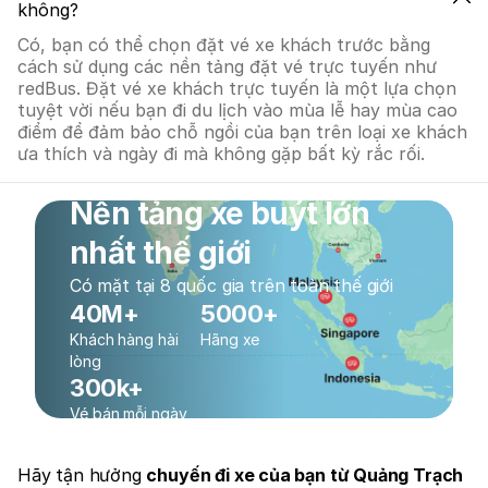
không?
Có, bạn có thể chọn đặt vé xe khách trước bằng
cách sử dụng các nền tảng đặt vé trực tuyến như
redBus. Đặt vé xe khách trực tuyến là một lựa chọn
tuyệt vời nếu bạn đi du lịch vào mùa lễ hay mùa cao
điểm để đảm bảo chỗ ngồi của bạn trên loại xe khách
ưa thích và ngày đi mà không gặp bất kỳ rắc rối.
Nền tảng xe buýt lớn
nhất thế giới
Có mặt tại 8 quốc gia trên toàn thế giới
40M+
5000+
Khách hàng hài
Hãng xe
lòng
300k+
Vé bán mỗi ngày
Hãy tận hưởng
chuyến đi xe của bạn từ Quảng Trạch