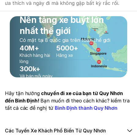
ưa thích và ngày đi mà không gặp bất kỳ rắc rối.
Nền tảng xe buýt lớn
nhất thế giới
Có mặt tại 8 quốc gia trên toàn thế giới
40M+
5000+
Khách hàng hài
Hãng xe
lòng
300k+
Vé bán mỗi ngày
Hãy tận hưởng
chuyến đi xe của bạn từ Quy Nhơn
đến Bình Định!
Bạn muốn đi theo cách khác? kiểm tra
tất cả các đề nghị từ
Bình Định thành Quy Nhơn
Các Tuyến Xe Khách Phổ Biến Từ Quy Nhơn