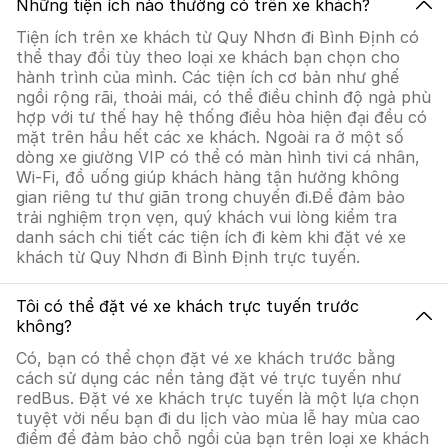
Những tiện ích nào thường có trên xe khách?
Tiện ích trên xe khách từ Quy Nhơn đi Bình Định có
thể thay đổi tùy theo loại xe khách bạn chọn cho
hành trình của mình. Các tiện ích cơ bản như ghế
ngồi rộng rãi, thoải mái, có thể điều chỉnh độ ngả phù
hợp với tư thế hay hệ thống điều hòa hiện đại đều có
mặt trên hầu hết các xe khách. Ngoài ra ở một số
dòng xe giường VIP có thể có màn hình tivi cá nhân,
Wi-Fi, đồ uống giúp khách hàng tận hưởng không
gian riêng tư thư giãn trong chuyến đi.Để đảm bảo
trải nghiệm trọn vẹn, quý khách vui lòng kiểm tra
danh sách chi tiết các tiện ích đi kèm khi đặt vé xe
khách từ Quy Nhơn đi Bình Định trực tuyến.
Tôi có thể đặt vé xe khách trực tuyến trước
không?
Có, bạn có thể chọn đặt vé xe khách trước bằng
cách sử dụng các nền tảng đặt vé trực tuyến như
redBus. Đặt vé xe khách trực tuyến là một lựa chọn
tuyệt vời nếu bạn đi du lịch vào mùa lễ hay mùa cao
điểm để đảm bảo chỗ ngồi của bạn trên loại xe khách