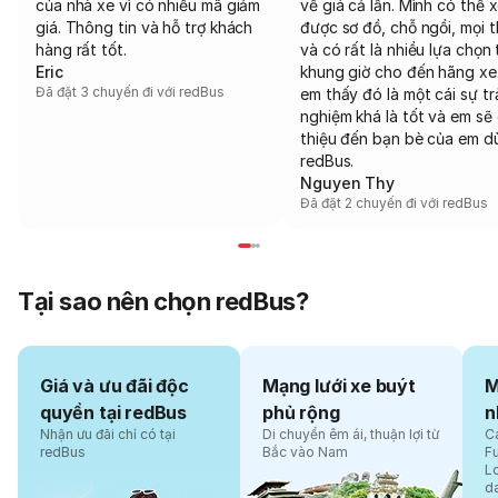
của nhà xe vì có nhiều mã giảm
về giá cả lẫn. Mình có thể 
giá. Thông tin và hỗ trợ khách
được sơ đồ, chỗ ngồi, mọi 
hàng rất tốt.
và có rất là nhiều lựa chọn 
Eric
khung giờ cho đến hãng xe
Đã đặt 3 chuyến đi với redBus
em thấy đó là một cái sự tr
nghiệm khá là tốt và em sẽ 
thiệu đến bạn bè của em d
redBus.
Nguyen Thy
Đã đặt 2 chuyến đi với redBus
Tại sao nên chọn redBus?
Giá và ưu đãi độc
Mạng lưới xe buýt
M
quyền tại redBus
phủ rộng
n
Nhận ưu đãi chỉ có tại
Di chuyển êm ái, thuận lợi từ
Cá
redBus
Bắc vào Nam
F
L
d