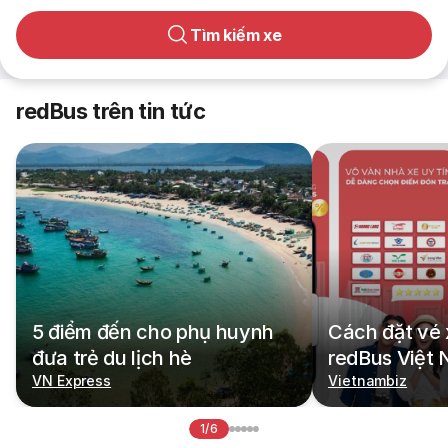
Tìm kiếm xe
redBus trên tin tức
5 điểm đến cho phụ huynh
Cách đặt vé 
đưa trẻ du lịch hè
redBus Việt
VN Express
Vietnambiz
1/6