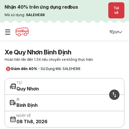
Nhận 40% trên ứng dụng redbus
Tải
về
Mã sử dụng:
SALEHE88
☰
VI
Xe Quy Nhơn Bình Định
Hoàn tiền lên đến 1.5X nếu chuyến xe không thực hiện
Giảm đến 40%
- Sử Dụng Mã: SALEHE88
TỪ
Quy Nhơn
đi
Bình Định
NGÀY VỀ
08 Th8, 2026