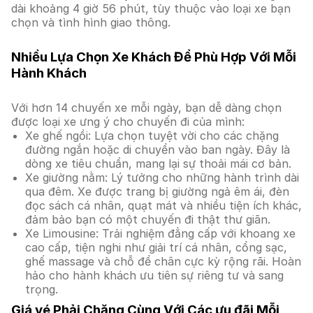
dài khoảng 4 giờ 56 phút, tùy thuộc vào loại xe bạn
chọn và tình hình giao thông.
Nhiều Lựa Chọn Xe Khách Để Phù Hợp Với Mỗi
Hành Khách
Với hơn 14 chuyến xe mỗi ngày, bạn dễ dàng chọn
được loại xe ưng ý cho chuyến đi của mình:
Xe ghế ngồi: Lựa chọn tuyệt vời cho các chặng
đường ngắn hoặc di chuyển vào ban ngày. Đây là
dòng xe tiêu chuẩn, mang lại sự thoải mái cơ bản.
Xe giường nằm: Lý tưởng cho những hành trình dài
qua đêm. Xe được trang bị giường ngả êm ái, đèn
đọc sách cá nhân, quạt mát và nhiều tiện ích khác,
đảm bảo bạn có một chuyến đi thật thư giãn.
Xe Limousine: Trải nghiệm đẳng cấp với khoang xe
cao cấp, tiện nghi như giải trí cá nhân, cổng sạc,
ghế massage và chỗ để chân cực kỳ rộng rãi. Hoàn
hảo cho hành khách ưu tiên sự riêng tư và sang
trọng.
Giá vé Phải Chăng Cùng Với Các ưu đãi Mỗi