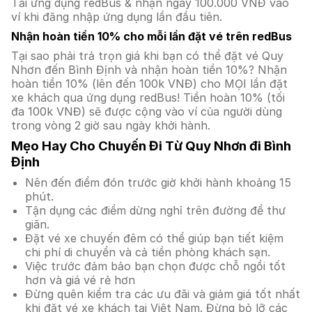
Tải ứng dụng redBus & nhận ngay 100.000 VNĐ vào
ví khi đăng nhập ứng dụng lần đầu tiên.
Nhận hoàn tiền 10% cho mỗi lần đặt vé trên redBus
Tại sao phải trả trọn giá khi bạn có thể đặt vé Quy
Nhơn đến Bình Định và nhận hoàn tiền 10%? Nhận
hoàn tiền 10% (lên đến 100k VNĐ) cho MỌI lần đặt
xe khách qua ứng dụng redBus! Tiền hoàn 10% (tối
đa 100k VNĐ) sẽ được cộng vào ví của người dùng
trong vòng 2 giờ sau ngày khởi hành.
Mẹo Hay Cho Chuyến Đi Từ Quy Nhơn đi Bình
Định
Nên đến điểm đón trước giờ khởi hành khoảng 15
phút.
Tận dụng các điểm dừng nghỉ trên đường để thư
giãn.
Đặt vé xe chuyến đêm có thể giúp bạn tiết kiệm
chi phí di chuyển và cả tiền phòng khách sạn.
Việc trước đảm bảo bạn chọn được chỗ ngồi tốt
hơn và giá vé rẻ hơn
Đừng quên kiểm tra các ưu đãi và giảm giá tốt nhất
khi đặt vé xe khách tại Việt Nam. Đừng bỏ lỡ các