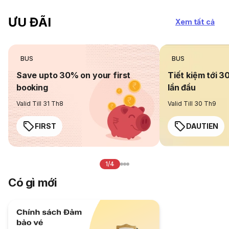
ƯU ĐÃI
Xem tất cả
BUS
BUS
Save upto 30% on your first
Tiết kiệm tới 3
booking
lần đầu
Valid Till 31 Th8
Valid Till 30 Th9
FIRST
DAUTIEN
1/4
Có gì mới