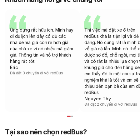
Ứng dụng rất hữu ích. Mình hay
Thì việc mà đặt xe ở trên
đi du lịch lên đây có đủ các
redBus khá là tiện lợi và dễ
nhà xe mà giá còn rẻ hơn giá
dàng. Nó cũng rất là minh 
của nhà xe vì có nhiều mã giảm
về giá cả lẫn. Mình có thể 
giá. Thông tin và hỗ trợ khách
được sơ đồ, chỗ ngồi, mọi 
hàng rất tốt.
và có rất là nhiều lựa chọn 
Eric
khung giờ cho đến hãng xe
Đã đặt 3 chuyến đi với redBus
em thấy đó là một cái sự tr
nghiệm khá là tốt và em sẽ 
thiệu đến bạn bè của em d
redBus.
Nguyen Thy
Đã đặt 2 chuyến đi với redBus
Tại sao nên chọn redBus?