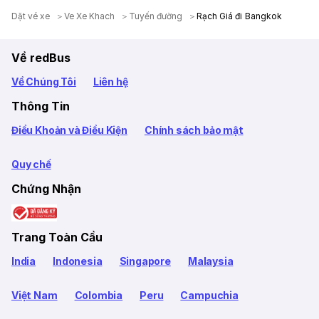
Dặt vé xe
Ve Xe Khach
Tuyến đường
Rạch Giá đi Bangkok
Về redBus
Về Chúng Tôi
Liên hệ
Thông Tin
Điều Khoản và Điều Kiện
Chính sách bảo mật
Quy chế
Chứng Nhận
Trang Toàn Cầu
India
Indonesia
Singapore
Malaysia
Việt Nam
Colombia
Peru
Campuchia