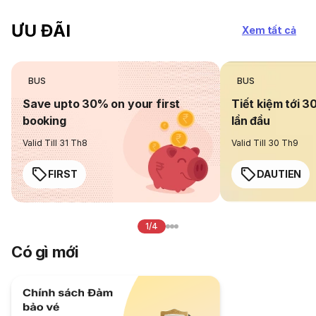
ƯU ĐÃI
Xem tất cả
BUS
BUS
Save upto 30% on your first
Tiết kiệm tới 3
booking
lần đầu
Valid Till 31 Th8
Valid Till 30 Th9
FIRST
DAUTIEN
1/4
Có gì mới