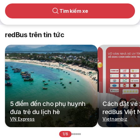
Tìm kiếm xe
redBus trên tin tức
5 điểm đến cho phụ huynh
Cách đặt vé 
đưa trẻ du lịch hè
redBus Việt
VN Express
Vietnambiz
1/6