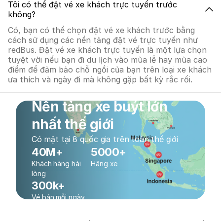
Tôi có thể đặt vé xe khách trực tuyến trước
không?
Có, bạn có thể chọn đặt vé xe khách trước bằng
cách sử dụng các nền tảng đặt vé trực tuyến như
redBus. Đặt vé xe khách trực tuyến là một lựa chọn
tuyệt vời nếu bạn đi du lịch vào mùa lễ hay mùa cao
điểm để đảm bảo chỗ ngồi của bạn trên loại xe khách
ưa thích và ngày đi mà không gặp bất kỳ rắc rối.
Nền tảng xe buýt lớn
nhất thế giới
Có mặt tại 8 quốc gia trên toàn thế giới
40M+
5000+
Khách hàng hài
Hãng xe
lòng
300k+
Vé bán mỗi ngày