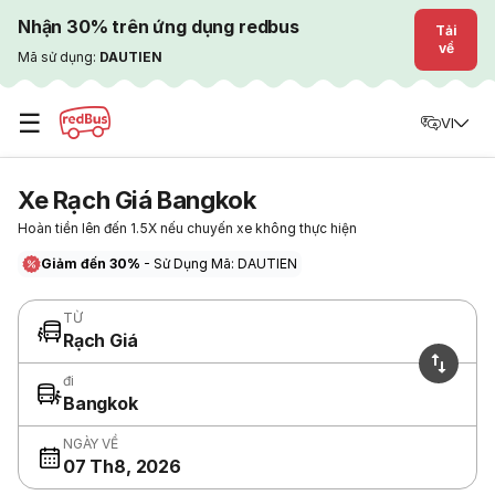
Nhận 30% trên ứng dụng redbus
Tải
về
Mã sử dụng:
DAUTIEN
☰
VI
Xe Rạch Giá Bangkok
Hoàn tiền lên đến 1.5X nếu chuyến xe không thực hiện
Giảm đến 30%
- Sử Dụng Mã: DAUTIEN
TỪ
Rạch Giá
đi
Bangkok
NGÀY VỀ
07 Th8, 2026