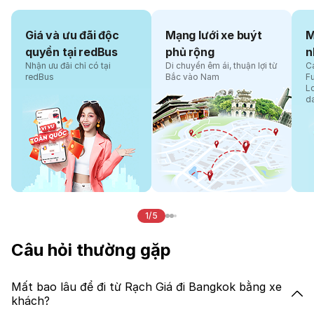
Giá và ưu đãi độc
Mạng lưới xe buýt
M
quyền tại redBus
phủ rộng
n
Nhận ưu đãi chỉ có tại
Di chuyển êm ái, thuận lợi từ
Cá
redBus
Bắc vào Nam
F
L
d
1/5
Câu hỏi thường gặp
Mất bao lâu để đi từ Rạch Giá đi Bangkok bằng xe
khách?