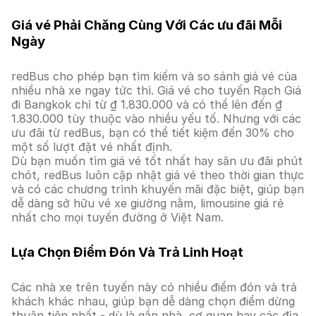
Giá vé Phải Chăng Cùng Với Các ưu đãi Mỗi
Ngày
redBus cho phép bạn tìm kiếm và so sánh giá vé của
nhiều nhà xe ngay tức thì. Giá vé cho tuyến Rạch Giá
đi Bangkok chỉ từ ₫ 1.830.000 và có thể lên đến ₫
1.830.000 tùy thuộc vào nhiều yếu tố. Nhưng với các
ưu đãi từ redBus, bạn có thể tiết kiệm đến 30% cho
một số lượt đặt vé nhất định.
Dù bạn muốn tìm giá vé tốt nhất hay săn ưu đãi phút
chót, redBus luôn cập nhật giá vé theo thời gian thực
và có các chương trình khuyến mãi đặc biệt, giúp bạn
dễ dàng sở hữu vé xe giường nằm, limousine giá rẻ
nhất cho mọi tuyến đường ở Việt Nam.
Lựa Chọn Điểm Đón Và Trả Linh Hoạt
Các nhà xe trên tuyến này có nhiều điểm đón và trả
khách khác nhau, giúp bạn dễ dàng chọn điểm dừng
thuận tiện nhất - dù là gần nhà, cơ quan hay các địa