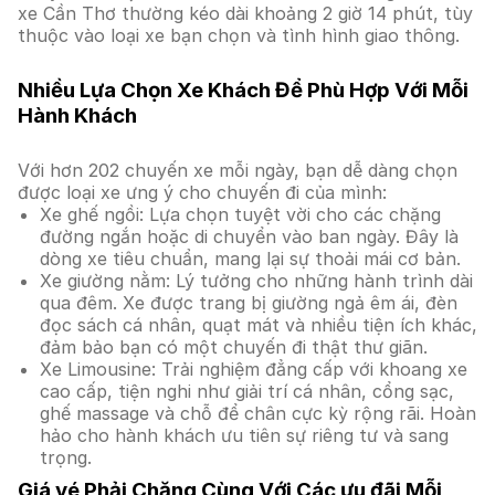
xe Cần Thơ thường kéo dài khoảng 2 giờ 14 phút, tùy
thuộc vào loại xe bạn chọn và tình hình giao thông.
Nhiều Lựa Chọn Xe Khách Để Phù Hợp Với Mỗi
Hành Khách
Với hơn 202 chuyến xe mỗi ngày, bạn dễ dàng chọn
được loại xe ưng ý cho chuyến đi của mình:
Xe ghế ngồi: Lựa chọn tuyệt vời cho các chặng
đường ngắn hoặc di chuyển vào ban ngày. Đây là
dòng xe tiêu chuẩn, mang lại sự thoải mái cơ bản.
Xe giường nằm: Lý tưởng cho những hành trình dài
qua đêm. Xe được trang bị giường ngả êm ái, đèn
đọc sách cá nhân, quạt mát và nhiều tiện ích khác,
đảm bảo bạn có một chuyến đi thật thư giãn.
Xe Limousine: Trải nghiệm đẳng cấp với khoang xe
cao cấp, tiện nghi như giải trí cá nhân, cổng sạc,
ghế massage và chỗ để chân cực kỳ rộng rãi. Hoàn
hảo cho hành khách ưu tiên sự riêng tư và sang
trọng.
Giá vé Phải Chăng Cùng Với Các ưu đãi Mỗi