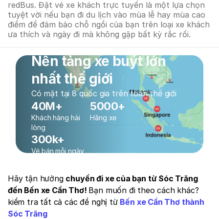
redBus. Đặt vé xe khách trực tuyến là một lựa chọn
tuyệt vời nếu bạn đi du lịch vào mùa lễ hay mùa cao
điểm để đảm bảo chỗ ngồi của bạn trên loại xe khách
ưa thích và ngày đi mà không gặp bất kỳ rắc rối.
Nền tảng xe buýt lớn
nhất thế giới
Có mặt tại 8 quốc gia trên toàn thế giới
40M+
5000+
Khách hàng hài
Hãng xe
lòng
300k+
Vé bán mỗi ngày
Hãy tận hưởng
chuyến đi xe của bạn từ Sóc Trăng
đến Bến xe Cần Thơ!
Bạn muốn đi theo cách khác?
kiểm tra tất cả các đề nghị từ
Bến xe Cần Thơ thành
Sóc Trăng