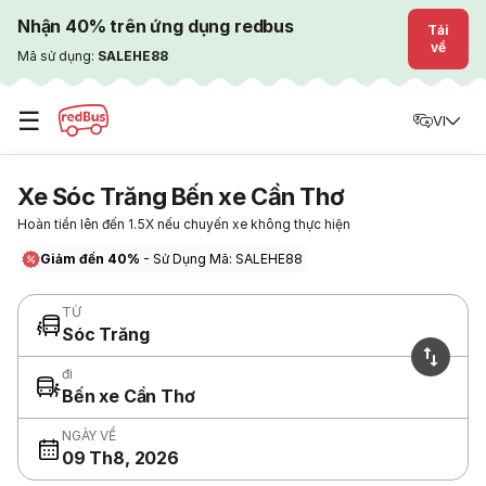
Nhận 40% trên ứng dụng redbus
Tải
về
Mã sử dụng:
SALEHE88
☰
VI
Xe Sóc Trăng Bến xe Cần Thơ
Hoàn tiền lên đến 1.5X nếu chuyến xe không thực hiện
Giảm đến 40%
- Sử Dụng Mã: SALEHE88
TỪ
Sóc Trăng
đi
Bến xe Cần Thơ
NGÀY VỀ
09 Th8, 2026