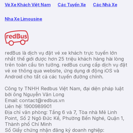
Vé Xe Khách Việt Nam
Các Tuyến Xe
Các Nhà Xe
Nha Xe Limousine
redBus là dịch vụ đặt vé xe khách trực tuyến lớn
nhất thế giới được hơn 25 triệu khách hàng hài lòng
trên toàn cầu tin tưởng. redBus cung cấp dịch vụ đặt
vé xe thông qua website, ứng dụng di động iOS và
Android cho tất cả các tuyến đường chính.
Công ty TNHH Redbus Việt Nam, đại diện pháp luật
bởi ông Nguyễn Văn Long
Email: contact@redbus.vn
Liên hệ: 1900989901
Địa chỉ văn phòng: Tầng 6 và 7, Tòa nhà Mê Linh
Point, Số 2 Ngô Đức Kế, Phường Bến Nghé, Quận 1,
Thành phố Chí Minh
Số Giấy chứng nhận đăng ký doanh nghiệp: