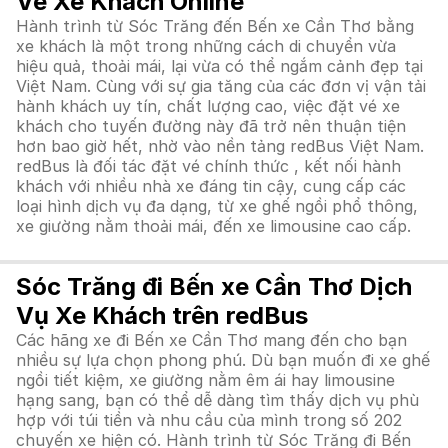
Vé Xe Khách Online
Hành trình từ Sóc Trăng đến Bến xe Cần Thơ bằng
xe khách là một trong những cách di chuyển vừa
hiệu quả, thoải mái, lại vừa có thể ngắm cảnh đẹp tại
Việt Nam. Cùng với sự gia tăng của các đơn vị vận tải
hành khách uy tín, chất lượng cao, việc đặt vé xe
khách cho tuyến đường này đã trở nên thuận tiện
hơn bao giờ hết, nhờ vào nền tảng redBus Việt Nam.
redBus là đối tác đặt vé chính thức , kết nối hành
khách với nhiều nhà xe đáng tin cậy, cung cấp các
loại hình dịch vụ đa dạng, từ xe ghế ngồi phổ thông,
xe giường nằm thoải mái, đến xe limousine cao cấp.
Sóc Trăng đi Bến xe Cần Thơ Dịch
Vụ Xe Khách trên redBus
Các hãng xe đi Bến xe Cần Thơ mang đến cho bạn
nhiều sự lựa chọn phong phú. Dù bạn muốn đi xe ghế
ngồi tiết kiệm, xe giường nằm êm ái hay limousine
hạng sang, bạn có thể dễ dàng tìm thấy dịch vụ phù
hợp với túi tiền và nhu cầu của mình trong số 202
chuyến xe hiện có. Hành trình từ Sóc Trăng đi Bến