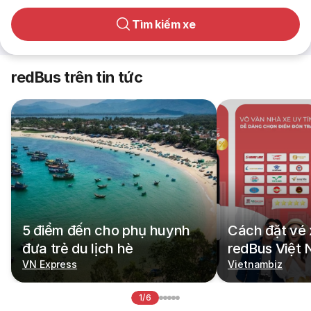
Tìm kiếm xe
redBus trên tin tức
5 điểm đến cho phụ huynh
Cách đặt vé 
đưa trẻ du lịch hè
redBus Việt
VN Express
Vietnambiz
1/6