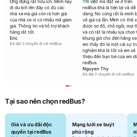
Ứng dụng rất hữu ích. Mình hay
Thì việc mà đặt xe ở trên
đi du lịch lên đây có đủ các
redBus khá là tiện lợi và dễ
nhà xe mà giá còn rẻ hơn giá
dàng. Nó cũng rất là minh 
của nhà xe vì có nhiều mã giảm
về giá cả lẫn. Mình có thể 
giá. Thông tin và hỗ trợ khách
được sơ đồ, chỗ ngồi, mọi 
hàng rất tốt.
và có rất là nhiều lựa chọn 
Eric
khung giờ cho đến hãng xe
Đã đặt 3 chuyến đi với redBus
em thấy đó là một cái sự tr
nghiệm khá là tốt và em sẽ 
thiệu đến bạn bè của em d
redBus.
Nguyen Thy
Đã đặt 2 chuyến đi với redBus
Tại sao nên chọn redBus?
Giá và ưu đãi độc
Mạng lưới xe buýt
M
quyền tại redBus
phủ rộng
n