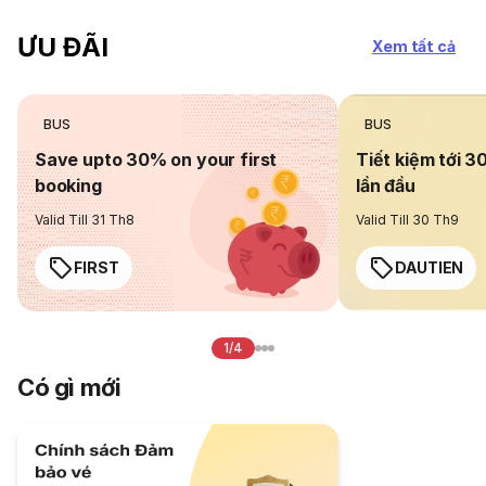
ƯU ĐÃI
Xem tất cả
BUS
BUS
Save upto 30% on your first
Tiết kiệm tới 3
booking
lần đầu
Valid Till 31 Th8
Valid Till 30 Th9
FIRST
DAUTIEN
1/4
Có gì mới