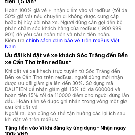
tiền 1,5 lần*
Hoàn 100% giá vé + nhận điểm vào ví redBus (tối đa
50% giá vé) nếu chuyến đi không được cung cấp
hoặc bị hủy bởi nhà xe. Người dùng cần gọi đến bộ
phận chăm sóc khách hàng của redBus (1900 989
901) để yêu cầu hoàn tiền và nhận tiền hoàn.
Kiểm tra
chính sách đảm bảo vé trên redBus Việt
Nam
Ưu đãi khi đặt vé xe khách Sóc Trăng đến Bến
xe Cần Thơ trên redBus*
Khi đặt vé xe khách trực tuyến từ Sóc Trăng đến
Bến xe Cần Thơ trên redBus, người dùng mới nhận
được ưu đãi giảm giá lên đến 30%. Sử dụng mã
DAUTIEN để nhận giảm giá 15% tối đa 60000đ và
hoàn tiền 15% tối đa 110000 điểm cho người dùng lần
đầu. Hoàn tiền sẽ được ghi nhận trong vòng một giờ
sau khi đặt vé.
Ngoài ra, bạn cũng có thể tận hưởng các lợi ích sau
khi đặt vé trên redBus:
Tặng tiền vào Ví khi đăng ký ứng dụng - Nhận ngay
100k VNĐ