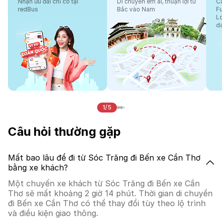
Nhận ưu đãi chỉ có tại
Di chuyển êm ái, thuận lợi từ
Cá
redBus
Bắc vào Nam
F
L
d
1/5
Câu hỏi thường gặp
Mất bao lâu để đi từ Sóc Trăng đi Bến xe Cần Thơ
bằng xe khách?
Một chuyến xe khách từ Sóc Trăng đi Bến xe Cần
Thơ sẽ mất khoảng 2 giờ 14 phút. Thời gian di chuyển
đi Bến xe Cần Thơ có thể thay đổi tùy theo lộ trình
và điều kiện giao thông.