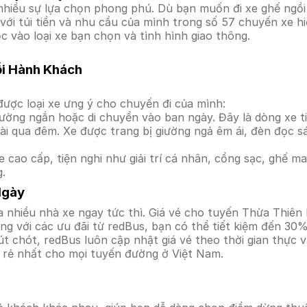
iều sự lựa chọn phong phú. Dù bạn muốn đi xe ghế ngồi t
với túi tiền và nhu cầu của mình trong số 57 chuyến xe h
c vào loại xe bạn chọn và tình hình giao thông.
ỗi Hành Khách
ược loại xe ưng ý cho chuyến đi của mình:
ường ngắn hoặc di chuyển vào ban ngày. Đây là dòng xe ti
i qua đêm. Xe được trang bị giường ngả êm ái, đèn đọc s
 cao cấp, tiện nghi như giải trí cá nhân, cổng sạc, ghế 
g.
Ngày
a nhiều nhà xe ngay tức thì. Giá vé cho tuyến Thừa Thiên
g với các ưu đãi từ redBus, bạn có thể tiết kiệm đến 30%
t chót, redBus luôn cập nhật giá vé theo thời gian thực v
á rẻ nhất cho mọi tuyến đường ở Việt Nam.