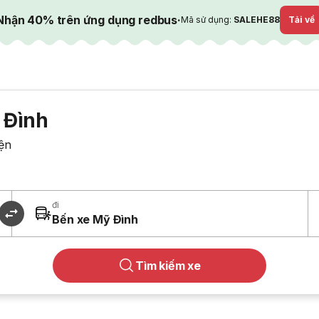
Nhận 40% trên ứng dụng redbus
·
Mã sử dụng:
SALEHE88
Tải về
 Đình
ện
đi
Bến xe Mỹ Đình
Tìm kiếm xe