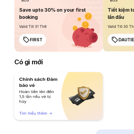
BUS
BUS
Save upto 30% on your first
Tiết kiệm t
booking
lần đầu
Valid Till 31 Th8
Valid Till 30 T
FIRST
DAUTI
Có gì mới