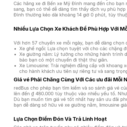
Các hãng xe đi Bến xe Mỹ Đình mang đến cho bạn nh
sang, bạn có thể dễ dàng tìm thấy dịch vụ phù hợp 
Đình thường kéo dài khoảng 14 giờ 0 phút, tùy thuộ
Nhiều Lựa Chọn Xe Khách Để Phù Hợp Với M
Với hơn 57 chuyến xe mỗi ngày, bạn dễ dàng chọn đ
Xe ghế ngồi: Lựa chọn tuyệt vời cho các chặng đ
Xe giường nằm: Lý tưởng cho những hành trình dà
bảo bạn có một chuyến đi thật thư giãn.
Xe Limousine: Trải nghiệm đẳng cấp với khoang xe
cho hành khách ưu tiên sự riêng tư và sang trọn
Giá vé Phải Chăng Cùng Với Các ưu đãi Mỗi 
redBus cho phép bạn tìm kiếm và so sánh giá vé củ
lên đến ₫ 480.000 tùy thuộc vào nhiều yếu tố. Nhưn
Dù bạn muốn tìm giá vé tốt nhất hay săn ưu đãi phú
bạn dễ dàng sở hữu vé xe giường nằm, limousine gi
Lựa Chọn Điểm Đón Và Trả Linh Hoạt