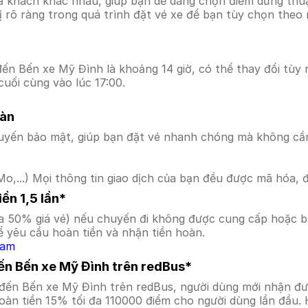
ả khách khác nhau, giúp bạn dễ dàng chọn điểm dừng thuận
hị rõ ràng trong quá trình đặt vé xe để bạn tùy chọn theo
ến Bến xe Mỹ Đình là khoảng 14 giờ, có thể thay đổi tùy n
cuối cùng vào lúc 17:00.
oàn
uyến bảo mật, giúp bạn đặt vé nhanh chóng mà không cầ
o,...) Mọi thông tin giao dịch của bạn đều được mã hóa, 
ền 1,5 lần*
a 50% giá vé) nếu chuyến đi không được cung cấp hoặc bị
 yêu cầu hoàn tiền và nhận tiền hoàn.
Nam
ến Bến xe Mỹ Đình trên redBus*
 đến Bến xe Mỹ Đình trên redBus, người dùng mới nhận đư
àn tiền 15% tối đa 110000 điểm cho người dùng lần đầu. 