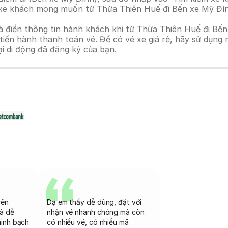
nh xe khách mong muốn từ Thừa Thiên Huế đi Bến xe Mỹ Đì
à điền thông tin hành khách khi từ Thừa Thiên Huế đi Bến
n hành thanh toán vé. Để có vé xe giá rẻ, hãy sử dụng mã
ại di động đã đăng ký của bạn.
rên
Dạ em thấy dễ dùng, đặt với
và dễ
nhận vé nhanh chóng mà còn
minh bạch
có nhiều vé, có nhiều mã