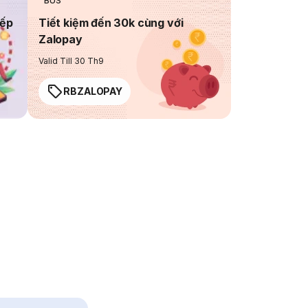
BUS
iếp
Tiết kiệm đến 30k cùng với
Zalopay
Valid Till 30 Th9
RBZALOPAY