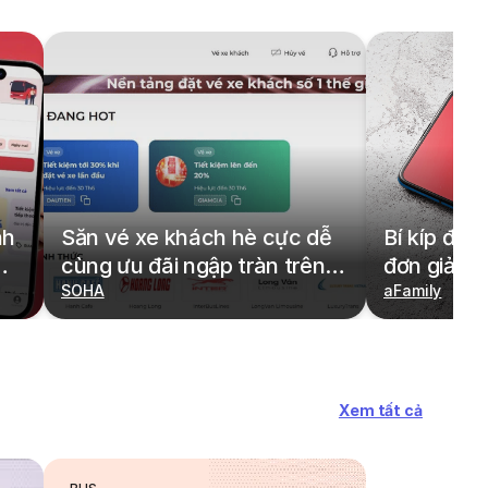
nh
Săn vé xe khách hè cực dễ
Bí kíp đặt
cùng ưu đãi ngập tràn trên
đơn giản,
redBus
SOHA
cả gia đìn
aFamily
Xem tất cả