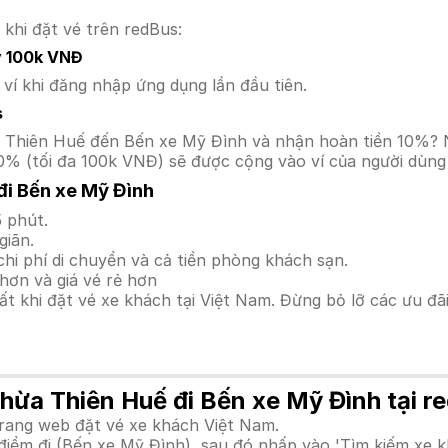
 khi đặt vé trên redBus:
y 100k VNĐ
í khi đăng nhập ứng dụng lần đầu tiên.
s
Thừa Thiên Huế đến Bến xe Mỹ Đình và nhận hoàn tiền 10%
0% (tối đa 100k VNĐ) sẽ được cộng vào ví của người dùng 
i Bến xe Mỹ Đình
 phút.
giãn.
hi phí di chuyển và cả tiền phòng khách sạn.
hơn và giá vé rẻ hơn
hất khi đặt vé xe khách tại Việt Nam. Đừng bỏ lỡ các ưu đ
Thừa Thiên Huế đi Bến xe Mỹ Đình tại r
trang web đặt vé xe khách Việt Nam.
iểm đi (Bến xe Mỹ Đình), sau đó nhấp vào 'Tìm kiếm xe k