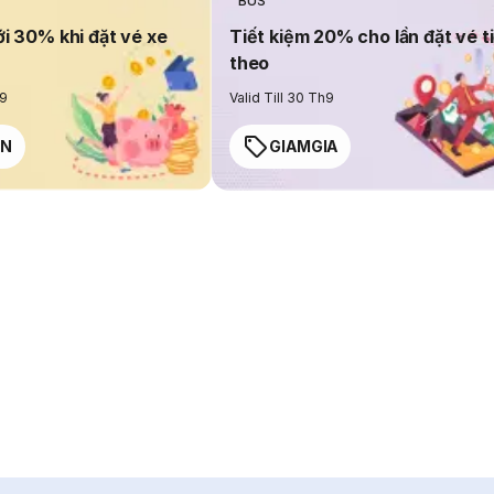
BUS
ới 30% khi đặt vé xe
Tiết kiệm 20% cho lần đặt vé t
theo
h9
Valid Till 30 Th9
EN
GIAMGIA