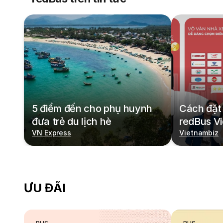
5 điểm đến cho phụ huynh
Cách đặt 
đưa trẻ du lịch hè
redBus V
VN Express
Vietnambiz
ƯU ĐÃI