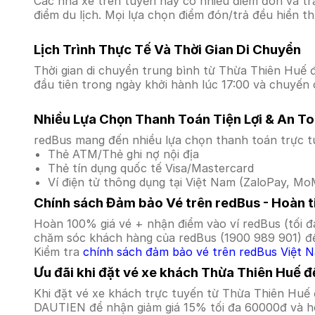
Các nhà xe trên tuyến này có nhiều điểm đón và tr
điểm du lịch. Mọi lựa chọn điểm đón/trả đều hiển t
Lịch Trình Thực Tế Và Thời Gian Di Chuyển
Thời gian di chuyển trung bình từ Thừa Thiên Huế đ
đầu tiên trong ngày khởi hành lúc 17:00 và chuyến 
Nhiều Lựa Chọn Thanh Toán Tiện Lợi & An T
redBus mang đến nhiều lựa chọn thanh toán trực t
Thẻ ATM/Thẻ ghi nợ nội địa
Thẻ tín dụng quốc tế Visa/Mastercard
Ví điện tử thông dụng tại Việt Nam (ZaloPay, MoM
Chính sách Đảm bảo Vé trên redBus - Hoàn ti
Hoàn 100% giá vé + nhận điểm vào ví redBus (tối đ
chăm sóc khách hàng của redBus (1900 989 901) để
Kiểm tra
chính sách đảm bảo vé trên redBus Việt 
Ưu đãi khi đặt vé xe khách Thừa Thiên Huế đ
Khi đặt vé xe khách trực tuyến từ Thừa Thiên Huế
DAUTIEN để nhận giảm giá 15% tối đa 60000đ và ho