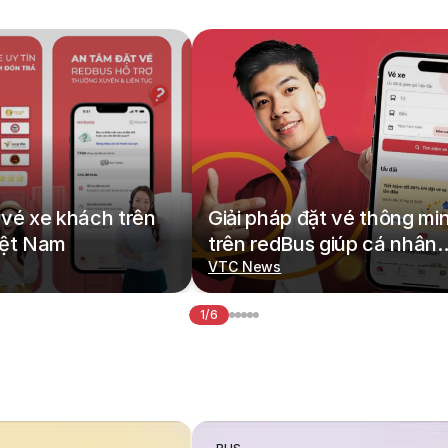
vé xe khách trên
Giải pháp đặt vé thông mi
iệt Nam
trên redBus giúp cá nhân
hoá hành trình di chuyển
VTC News
1/6