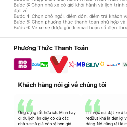
Bước 3: Chọn nhà xe có giờ khởi hành và lịch trì
đặt vé.
Bước 4: Chọn chỗ ngồi, điểm đón, điểm trả khách v
Bước 5: Chọn phương thức thanh toán phù hợp và tiế
Bước 6: Vé xe sẽ được gửi đi email hoặc số điện tho
Phương Thức Thanh Toán
Khách hàng nói gì về chúng tôi
Ứng dụng rất hữu ích. Mình hay
Thì việc mà đặt xe ở t
đi du lịch lên đây có đủ các
redBus khá là tiện lợi 
nhà xe mà giá còn rẻ hơn giá
dàng. Nó cũng rất là 