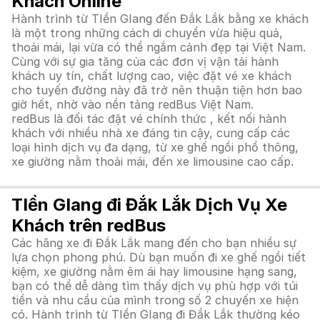
Khách Online
Hành trình từ TIền GIang đến Đắk Lắk bằng xe khách
là một trong những cách di chuyển vừa hiệu quả,
thoải mái, lại vừa có thể ngắm cảnh đẹp tại Việt Nam.
Cùng với sự gia tăng của các đơn vị vận tải hành
khách uy tín, chất lượng cao, việc đặt vé xe khách
cho tuyến đường này đã trở nên thuận tiện hơn bao
giờ hết, nhờ vào nền tảng redBus Việt Nam.
redBus là đối tác đặt vé chính thức , kết nối hành
khách với nhiều nhà xe đáng tin cậy, cung cấp các
loại hình dịch vụ đa dạng, từ xe ghế ngồi phổ thông,
xe giường nằm thoải mái, đến xe limousine cao cấp.
TIền GIang đi Đắk Lắk Dịch Vụ Xe
Khách trên redBus
Các hãng xe đi Đắk Lắk mang đến cho bạn nhiều sự
lựa chọn phong phú. Dù bạn muốn đi xe ghế ngồi tiết
kiệm, xe giường nằm êm ái hay limousine hạng sang,
bạn có thể dễ dàng tìm thấy dịch vụ phù hợp với túi
tiền và nhu cầu của mình trong số 2 chuyến xe hiện
có. Hành trình từ TIền GIang đi Đắk Lắk thường kéo