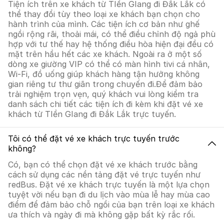
Tiện ích trên xe khách từ TIền GIang đi Đắk Lắk có
thể thay đổi tùy theo loại xe khách bạn chọn cho
hành trình của mình. Các tiện ích cơ bản như ghế
ngồi rộng rãi, thoải mái, có thể điều chỉnh độ ngả phù
hợp với tư thế hay hệ thống điều hòa hiện đại đều có
mặt trên hầu hết các xe khách. Ngoài ra ở một số
dòng xe giường VIP có thể có màn hình tivi cá nhân,
Wi-Fi, đồ uống giúp khách hàng tận hưởng không
gian riêng tư thư giãn trong chuyến đi.Để đảm bảo
trải nghiệm trọn vẹn, quý khách vui lòng kiểm tra
danh sách chi tiết các tiện ích đi kèm khi đặt vé xe
khách từ TIền GIang đi Đắk Lắk trực tuyến.
Tôi có thể đặt vé xe khách trực tuyến trước
không?
Có, bạn có thể chọn đặt vé xe khách trước bằng
cách sử dụng các nền tảng đặt vé trực tuyến như
redBus. Đặt vé xe khách trực tuyến là một lựa chọn
tuyệt vời nếu bạn đi du lịch vào mùa lễ hay mùa cao
điểm để đảm bảo chỗ ngồi của bạn trên loại xe khách
ưa thích và ngày đi mà không gặp bất kỳ rắc rối.