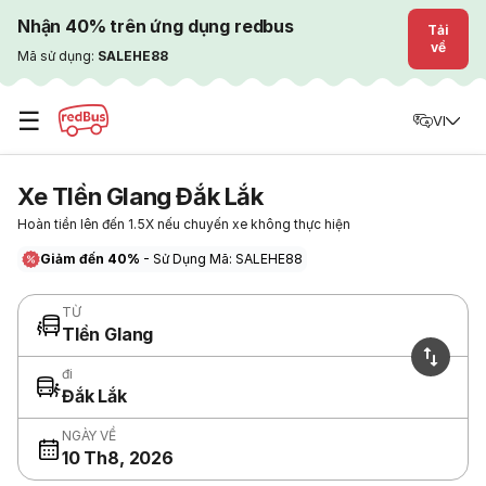
Nhận 40% trên ứng dụng redbus
Tải
về
Mã sử dụng:
SALEHE88
☰
VI
Xe TIền GIang Đắk Lắk
Hoàn tiền lên đến 1.5X nếu chuyến xe không thực hiện
Giảm đến 40%
- Sử Dụng Mã: SALEHE88
TỪ
TIền GIang
đi
Đắk Lắk
NGÀY VỀ
10 Th8, 2026