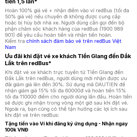
tiền 1,5 lần*
Hoàn 100% giá vé + nhận điểm vào ví redBus (tối đa
50% giá vé) nếu chuyến đi không được cung cấp
hoặc bị hủy bởi nhà xe. Người dùng cần gọi đến bộ
phận chăm sóc khách hàng của redBus (1900 989
901) để yêu cầu hoàn tiền và nhận tiền hoàn.
Kiểm tra
chính sách đảm bảo vé trên redBus Việt
Nam
Ưu đãi khi đặt vé xe khách TIền GIang đến Đắk
Lắk trên redBus*
Khi đặt vé xe khách trực tuyến từ TIền GIang đến
Đắk Lắk trên redBus, người dùng mới nhận được ưu
đãi giảm giá lên đến 30%. Sử dụng mã DAUTIEN để
nhận giảm giá 15% tối đa 60000đ và hoàn tiền 15%
tối đa 110000 điểm cho người dùng lần đầu. Hoàn tiền
sẽ được ghi nhận trong vòng một giờ sau khi đặt vé.
Ngoài ra, bạn cũng có thể tận hưởng các lợi ích sau
khi đặt vé trên redBus:
Tặng tiền vào Ví khi đăng ký ứng dụng - Nhận ngay
100k VNĐ