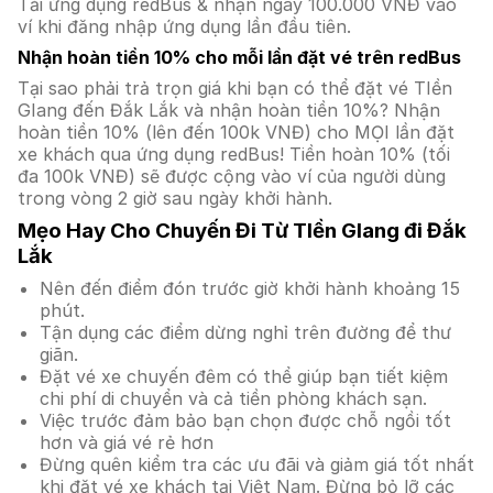
Tải ứng dụng redBus & nhận ngay 100.000 VNĐ vào
ví khi đăng nhập ứng dụng lần đầu tiên.
Nhận hoàn tiền 10% cho mỗi lần đặt vé trên redBus
Tại sao phải trả trọn giá khi bạn có thể đặt vé TIền
GIang đến Đắk Lắk và nhận hoàn tiền 10%? Nhận
hoàn tiền 10% (lên đến 100k VNĐ) cho MỌI lần đặt
xe khách qua ứng dụng redBus! Tiền hoàn 10% (tối
đa 100k VNĐ) sẽ được cộng vào ví của người dùng
trong vòng 2 giờ sau ngày khởi hành.
Mẹo Hay Cho Chuyến Đi Từ TIền GIang đi Đắk
Lắk
Nên đến điểm đón trước giờ khởi hành khoảng 15
phút.
Tận dụng các điểm dừng nghỉ trên đường để thư
giãn.
Đặt vé xe chuyến đêm có thể giúp bạn tiết kiệm
chi phí di chuyển và cả tiền phòng khách sạn.
Việc trước đảm bảo bạn chọn được chỗ ngồi tốt
hơn và giá vé rẻ hơn
Đừng quên kiểm tra các ưu đãi và giảm giá tốt nhất
khi đặt vé xe khách tại Việt Nam. Đừng bỏ lỡ các