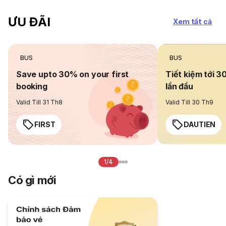
ƯU ĐÃI
Xem tất cả
BUS
BUS
Save upto 30% on your first
Tiết kiệm tới 3
booking
lần đầu
Valid Till 31 Th8
Valid Till 30 Th9
FIRST
DAUTIEN
1/4
Có gì mới