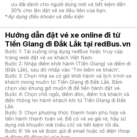
ưu đãi dành cho người dùng mới và tiết kiệm đến
30% cho lần đặt vé xe đầu tiên của bạn.
*
Áp dụng điều khoản và điều kiện
Hướng dẫn đặt vé xe online đi từ
TIền GIang đi Đắk Lắk tại redBus.vn
Bước 1: Tải xuống ứng dụng redBus hoặc truy cập
trang web đặt vé xe khách Việt Nam.
Bước 2: Nhập điểm khởi hành (TIền GIang) và điểm đi
(Đắk Lắk), sau đó nhấp vào 'Tìm kiếm xe khách'.
Bước 3: Chọn nhà xe có giờ khởi hành và lịch trình xe
khách mong muốn từ TIền GIang đi Đắk Lắk. Bấm
chọn vào khung giờ muốn đi để tiến hành đặt vé.
Bước 4: Chọn chỗ ngồi, điểm đón, điểm trả khách và
điền thông tin hành khách khi từ TIền GIang đi Đắk
Lắk.
Bước 5: Chọn phương thức thanh toán phù hợp và
tiến hành thanh toán vé. Để có vé xe giá rẻ, hãy sử
dụng mã khuyến mãi (nếu có) và tiết kiệm tối đa.
Bước 6: Vé xe sẽ được gửi đi email hoặc số điện thoại