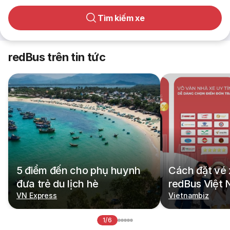
Tìm kiếm xe
redBus trên tin tức
5 điểm đến cho phụ huynh
Cách đặt vé 
đưa trẻ du lịch hè
redBus Việt
VN Express
Vietnambiz
1/6