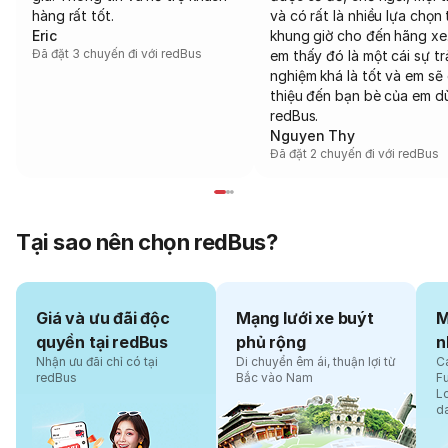
hàng rất tốt.
và có rất là nhiều lựa chọn 
Eric
khung giờ cho đến hãng xe
Đã đặt 3 chuyến đi với redBus
em thấy đó là một cái sự tr
nghiệm khá là tốt và em sẽ 
thiệu đến bạn bè của em d
redBus.
Nguyen Thy
Đã đặt 2 chuyến đi với redBus
Tại sao nên chọn redBus?
Giá và ưu đãi độc
Mạng lưới xe buýt
M
quyền tại redBus
phủ rộng
n
Nhận ưu đãi chỉ có tại
Di chuyển êm ái, thuận lợi từ
Cá
redBus
Bắc vào Nam
F
L
d