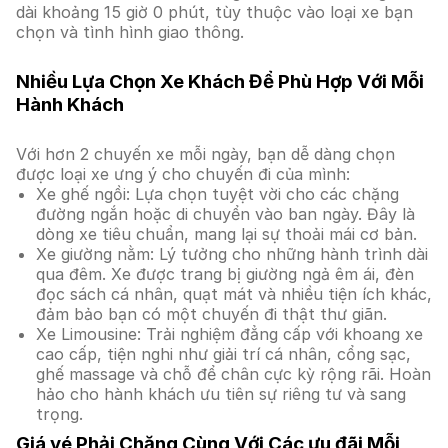
dài khoảng 15 giờ 0 phút, tùy thuộc vào loại xe bạn
chọn và tình hình giao thông.
Nhiều Lựa Chọn Xe Khách Để Phù Hợp Với Mỗi
Hành Khách
Với hơn 2 chuyến xe mỗi ngày, bạn dễ dàng chọn
được loại xe ưng ý cho chuyến đi của mình:
Xe ghế ngồi: Lựa chọn tuyệt vời cho các chặng
đường ngắn hoặc di chuyển vào ban ngày. Đây là
dòng xe tiêu chuẩn, mang lại sự thoải mái cơ bản.
Xe giường nằm: Lý tưởng cho những hành trình dài
qua đêm. Xe được trang bị giường ngả êm ái, đèn
đọc sách cá nhân, quạt mát và nhiều tiện ích khác,
đảm bảo bạn có một chuyến đi thật thư giãn.
Xe Limousine: Trải nghiệm đẳng cấp với khoang xe
cao cấp, tiện nghi như giải trí cá nhân, cổng sạc,
ghế massage và chỗ để chân cực kỳ rộng rãi. Hoàn
hảo cho hành khách ưu tiên sự riêng tư và sang
trọng.
Giá vé Phải Chăng Cùng Với Các ưu đãi Mỗi