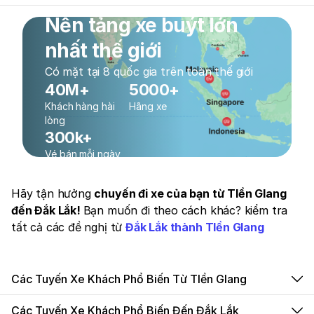
Nền tảng xe buýt lớn
nhất thế giới
Có mặt tại 8 quốc gia trên toàn thế giới
40M+
5000+
Khách hàng hài
Hãng xe
lòng
300k+
Vé bán mỗi ngày
Hãy tận hưởng
chuyến đi xe của bạn từ TIền GIang
đến Đắk Lắk!
Bạn muốn đi theo cách khác? kiểm tra
tất cả các đề nghị từ
Đắk Lắk thành TIền GIang
Các Tuyến Xe Khách Phổ Biến Từ TIền GIang
Các Tuyến Xe Khách Phổ Biến Đến Đắk Lắk