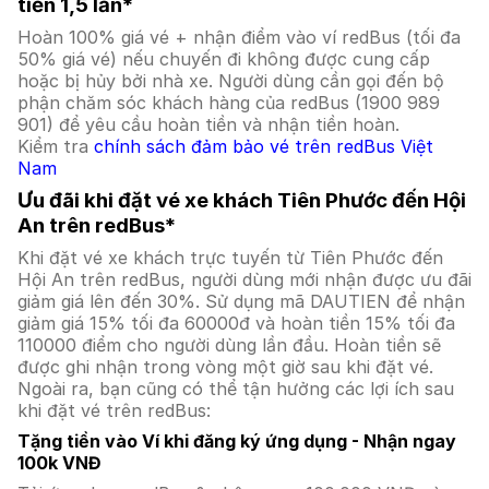
tiền 1,5 lần*
Hoàn 100% giá vé + nhận điểm vào ví redBus (tối đa
50% giá vé) nếu chuyến đi không được cung cấp
hoặc bị hủy bởi nhà xe. Người dùng cần gọi đến bộ
phận chăm sóc khách hàng của redBus (1900 989
901) để yêu cầu hoàn tiền và nhận tiền hoàn.
Kiểm tra
chính sách đảm bảo vé trên redBus Việt
Nam
Ưu đãi khi đặt vé xe khách Tiên Phước đến Hội
An trên redBus*
Khi đặt vé xe khách trực tuyến từ Tiên Phước đến
Hội An trên redBus, người dùng mới nhận được ưu đãi
giảm giá lên đến 30%. Sử dụng mã DAUTIEN để nhận
giảm giá 15% tối đa 60000đ và hoàn tiền 15% tối đa
110000 điểm cho người dùng lần đầu. Hoàn tiền sẽ
được ghi nhận trong vòng một giờ sau khi đặt vé.
Ngoài ra, bạn cũng có thể tận hưởng các lợi ích sau
khi đặt vé trên redBus:
Tặng tiền vào Ví khi đăng ký ứng dụng - Nhận ngay
100k VNĐ