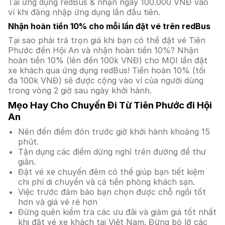
Tải ứng dụng redBus & nhận ngay 100.000 VNĐ vào
ví khi đăng nhập ứng dụng lần đầu tiên.
Nhận hoàn tiền 10% cho mỗi lần đặt vé trên redBus
Tại sao phải trả trọn giá khi bạn có thể đặt vé Tiên
Phước đến Hội An và nhận hoàn tiền 10%? Nhận
hoàn tiền 10% (lên đến 100k VNĐ) cho MỌI lần đặt
xe khách qua ứng dụng redBus! Tiền hoàn 10% (tối
đa 100k VNĐ) sẽ được cộng vào ví của người dùng
trong vòng 2 giờ sau ngày khởi hành.
Mẹo Hay Cho Chuyến Đi Từ Tiên Phước đi Hội
An
Nên đến điểm đón trước giờ khởi hành khoảng 15
phút.
Tận dụng các điểm dừng nghỉ trên đường để thư
giãn.
Đặt vé xe chuyến đêm có thể giúp bạn tiết kiệm
chi phí di chuyển và cả tiền phòng khách sạn.
Việc trước đảm bảo bạn chọn được chỗ ngồi tốt
hơn và giá vé rẻ hơn
Đừng quên kiểm tra các ưu đãi và giảm giá tốt nhất
khi đặt vé xe khách tại Việt Nam. Đừng bỏ lỡ các