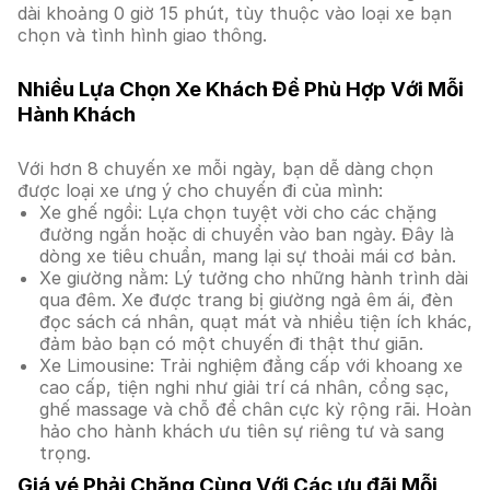
dài khoảng 0 giờ 15 phút, tùy thuộc vào loại xe bạn
chọn và tình hình giao thông.
Nhiều Lựa Chọn Xe Khách Để Phù Hợp Với Mỗi
Hành Khách
Với hơn 8 chuyến xe mỗi ngày, bạn dễ dàng chọn
được loại xe ưng ý cho chuyến đi của mình:
Xe ghế ngồi: Lựa chọn tuyệt vời cho các chặng
đường ngắn hoặc di chuyển vào ban ngày. Đây là
dòng xe tiêu chuẩn, mang lại sự thoải mái cơ bản.
Xe giường nằm: Lý tưởng cho những hành trình dài
qua đêm. Xe được trang bị giường ngả êm ái, đèn
đọc sách cá nhân, quạt mát và nhiều tiện ích khác,
đảm bảo bạn có một chuyến đi thật thư giãn.
Xe Limousine: Trải nghiệm đẳng cấp với khoang xe
cao cấp, tiện nghi như giải trí cá nhân, cổng sạc,
ghế massage và chỗ để chân cực kỳ rộng rãi. Hoàn
hảo cho hành khách ưu tiên sự riêng tư và sang
trọng.
Giá vé Phải Chăng Cùng Với Các ưu đãi Mỗi