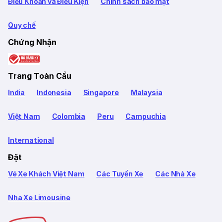
Điều Khoản và Điều Kiện
Chính sách bảo mật
Quy chế
Chứng Nhận
Trang Toàn Cầu
India
Indonesia
Singapore
Malaysia
Việt Nam
Colombia
Peru
Campuchia
International
Đặt
Vé Xe Khách Việt Nam
Các Tuyến Xe
Các Nhà Xe
Nha Xe Limousine