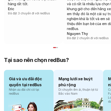
hàng rất tốt.
và có rất là nhiều lựa chọn 
Eric
khung giờ cho đến hãng xe
Đã đặt 3 chuyến đi với redBus
em thấy đó là một cái sự tr
nghiệm khá là tốt và em sẽ 
thiệu đến bạn bè của em d
redBus.
Nguyen Thy
Đã đặt 2 chuyến đi với redBus
Tại sao nên chọn redBus?
Giá và ưu đãi độc
Mạng lưới xe buýt
M
quyền tại redBus
phủ rộng
n
Nhận ưu đãi chỉ có tại
Di chuyển êm ái, thuận lợi từ
Cá
redBus
Bắc vào Nam
F
L
d