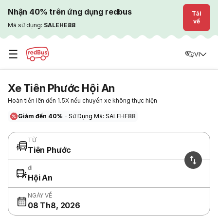
Nhận 40% trên ứng dụng redbus
Tải
về
Mã sử dụng:
SALEHE88
☰
VI
Xe Tiên Phước Hội An
Hoàn tiền lên đến 1.5X nếu chuyến xe không thực hiện
Giảm đến 40%
- Sử Dụng Mã: SALEHE88
TỪ
Tiên Phước
đi
Hội An
NGÀY VỀ
08 Th8, 2026