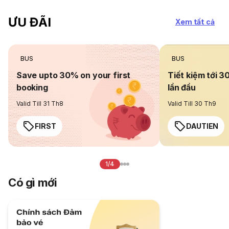
ƯU ĐÃI
Xem tất cả
BUS
BUS
Save upto 30% on your first
Tiết kiệm tới 3
booking
lần đầu
Valid Till 31 Th8
Valid Till 30 Th9
FIRST
DAUTIEN
1/4
Có gì mới