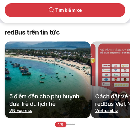
Tìm kiếm xe
redBus trên tin tức
5 điểm đến cho phụ huynh
Cách đặt vé 
đưa trẻ du lịch hè
redBus Việt
VN Express
Vietnambiz
1/6