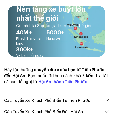
Nền tảng xe buýt lớn
nhất thế giới
Có mặt tại 8 quốc gia trên toàn thế giới
40M+
5000+
Khách hàng hài
Hãng xe
lòng
300k+
Vé bán mỗi ngày
Hãy tận hưởng
chuyến đi xe của bạn từ Tiên Phước
đến Hội An!
Bạn muốn đi theo cách khác? kiểm tra tất
cả các đề nghị từ
Hội An thành Tiên Phước
Các Tuyến Xe Khách Phổ Biến Từ Tiên Phước
Các Tuyến Xe Khách Phổ Biến Đến Hội An