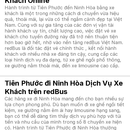
Khách Online
Hành trình từ Tiên Phước đến Ninh Hòa bằng xe
khách là một trong những cách di chuyển vừa hiệu
quả, thoải mái, lại vừa có thể ngắm cảnh đẹp tại Việt
Nam. Cùng với sự gia tăng của các đơn vị vận tải
hành khách uy tín, chất lượng cao, việc đặt vé xe
khách cho tuyến đường này đã trở nên thuận tiện
hơn bao giờ hết, nhờ vào nền tảng redBus Việt Nam.
redBus là đối tác đặt vé chính thức , kết nối hành
khách với nhiều nhà xe đáng tin cậy, cung cấp các
loại hình dịch vụ đa dạng, từ xe ghế ngồi phổ thông,
xe giường nằm thoải mái, đến xe limousine cao cấp.
Tiên Phước đi Ninh Hòa Dịch Vụ Xe
Khách trên redBus
Các hãng xe đi Ninh Hòa mang đến cho bạn nhiều sự
lựa chọn phong phú. Dù bạn muốn đi xe ghế ngồi tiết
kiệm, xe giường nằm êm ái hay limousine hạng sang,
bạn có thể dễ dàng tìm thấy dịch vụ phù hợp với túi
tiền và nhu cầu của mình trong số 8 chuyến xe hiện
có. Hành trình từ Tiên Phước đi Ninh Hòa thường