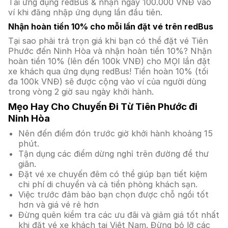
Tải ứng dụng redBus & nhận ngay 100.000 VNĐ vào
ví khi đăng nhập ứng dụng lần đầu tiên.
Nhận hoàn tiền 10% cho mỗi lần đặt vé trên redBus
Tại sao phải trả trọn giá khi bạn có thể đặt vé Tiên
Phước đến Ninh Hòa và nhận hoàn tiền 10%? Nhận
hoàn tiền 10% (lên đến 100k VNĐ) cho MỌI lần đặt
xe khách qua ứng dụng redBus! Tiền hoàn 10% (tối
đa 100k VNĐ) sẽ được cộng vào ví của người dùng
trong vòng 2 giờ sau ngày khởi hành.
Mẹo Hay Cho Chuyến Đi Từ Tiên Phước đi
Ninh Hòa
Nên đến điểm đón trước giờ khởi hành khoảng 15
phút.
Tận dụng các điểm dừng nghỉ trên đường để thư
giãn.
Đặt vé xe chuyến đêm có thể giúp bạn tiết kiệm
chi phí di chuyển và cả tiền phòng khách sạn.
Việc trước đảm bảo bạn chọn được chỗ ngồi tốt
hơn và giá vé rẻ hơn
Đừng quên kiểm tra các ưu đãi và giảm giá tốt nhất
khi đặt vé xe khách tại Việt Nam. Đừng bỏ lỡ các