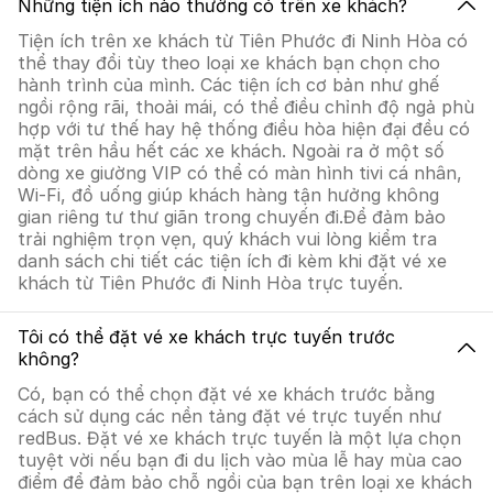
Những tiện ích nào thường có trên xe khách?
Tiện ích trên xe khách từ Tiên Phước đi Ninh Hòa có
thể thay đổi tùy theo loại xe khách bạn chọn cho
hành trình của mình. Các tiện ích cơ bản như ghế
ngồi rộng rãi, thoải mái, có thể điều chỉnh độ ngả phù
hợp với tư thế hay hệ thống điều hòa hiện đại đều có
mặt trên hầu hết các xe khách. Ngoài ra ở một số
dòng xe giường VIP có thể có màn hình tivi cá nhân,
Wi-Fi, đồ uống giúp khách hàng tận hưởng không
gian riêng tư thư giãn trong chuyến đi.Để đảm bảo
trải nghiệm trọn vẹn, quý khách vui lòng kiểm tra
danh sách chi tiết các tiện ích đi kèm khi đặt vé xe
khách từ Tiên Phước đi Ninh Hòa trực tuyến.
Tôi có thể đặt vé xe khách trực tuyến trước
không?
Có, bạn có thể chọn đặt vé xe khách trước bằng
cách sử dụng các nền tảng đặt vé trực tuyến như
redBus. Đặt vé xe khách trực tuyến là một lựa chọn
tuyệt vời nếu bạn đi du lịch vào mùa lễ hay mùa cao
điểm để đảm bảo chỗ ngồi của bạn trên loại xe khách