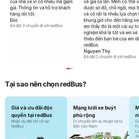
của nhà xe vì có nhiều mã giảm
về giá cả lẫn. Mình có thể 
giá. Thông tin và hỗ trợ khách
được sơ đồ, chỗ ngồi, mọi 
hàng rất tốt.
và có rất là nhiều lựa chọn 
Eric
khung giờ cho đến hãng xe
Đã đặt 3 chuyến đi với redBus
em thấy đó là một cái sự tr
nghiệm khá là tốt và em sẽ 
thiệu đến bạn bè của em d
redBus.
Nguyen Thy
Đã đặt 2 chuyến đi với redBus
Tại sao nên chọn redBus?
Giá và ưu đãi độc
Mạng lưới xe buýt
M
quyền tại redBus
phủ rộng
n
Nhận ưu đãi chỉ có tại
Di chuyển êm ái, thuận lợi từ
Cá
redBus
Bắc vào Nam
F
L
d