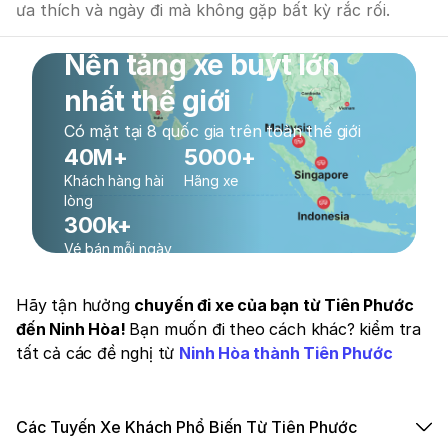
ưa thích và ngày đi mà không gặp bất kỳ rắc rối.
Nền tảng xe buýt lớn
nhất thế giới
Có mặt tại 8 quốc gia trên toàn thế giới
40M+
5000+
Khách hàng hài
Hãng xe
lòng
300k+
Vé bán mỗi ngày
Hãy tận hưởng
chuyến đi xe của bạn từ Tiên Phước
đến Ninh Hòa!
Bạn muốn đi theo cách khác? kiểm tra
tất cả các đề nghị từ
Ninh Hòa thành Tiên Phước
Các Tuyến Xe Khách Phổ Biến Từ Tiên Phước