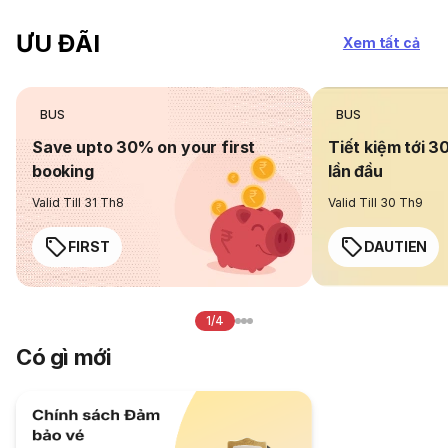
ƯU ĐÃI
Xem tất cả
BUS
BUS
Save upto 30% on your first
Tiết kiệm tới 3
booking
lần đầu
Valid Till 31 Th8
Valid Till 30 Th9
FIRST
DAUTIEN
1/4
Có gì mới