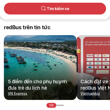
Tìm kiếm xe
redBus trên tin tức
5 điểm đến cho phụ huynh
Cách đặt vé 
đưa trẻ du lịch hè
redBus Việt
VN Express
Vietnambiz
1/6