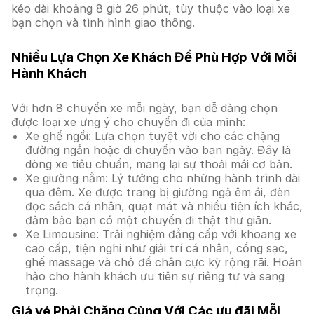
kéo dài khoảng 8 giờ 26 phút, tùy thuộc vào loại xe
bạn chọn và tình hình giao thông.
Nhiều Lựa Chọn Xe Khách Để Phù Hợp Với Mỗi
Hành Khách
Với hơn 8 chuyến xe mỗi ngày, bạn dễ dàng chọn
được loại xe ưng ý cho chuyến đi của mình:
Xe ghế ngồi: Lựa chọn tuyệt vời cho các chặng
đường ngắn hoặc di chuyển vào ban ngày. Đây là
dòng xe tiêu chuẩn, mang lại sự thoải mái cơ bản.
Xe giường nằm: Lý tưởng cho những hành trình dài
qua đêm. Xe được trang bị giường ngả êm ái, đèn
đọc sách cá nhân, quạt mát và nhiều tiện ích khác,
đảm bảo bạn có một chuyến đi thật thư giãn.
Xe Limousine: Trải nghiệm đẳng cấp với khoang xe
cao cấp, tiện nghi như giải trí cá nhân, cổng sạc,
ghế massage và chỗ để chân cực kỳ rộng rãi. Hoàn
hảo cho hành khách ưu tiên sự riêng tư và sang
trọng.
Giá vé Phải Chăng Cùng Với Các ưu đãi Mỗi