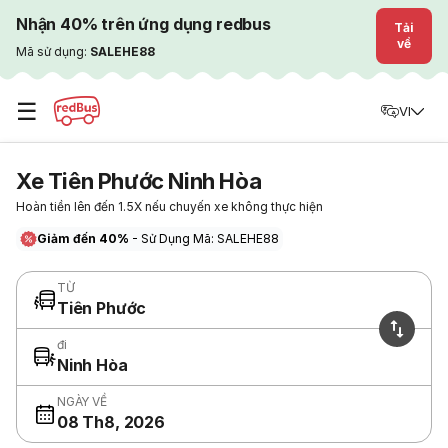
Nhận 40% trên ứng dụng redbus
Tải
về
Mã sử dụng:
SALEHE88
☰
VI
Xe Tiên Phước Ninh Hòa
Hoàn tiền lên đến 1.5X nếu chuyến xe không thực hiện
Giảm đến 40%
- Sử Dụng Mã: SALEHE88
TỪ
Tiên Phước
đi
Ninh Hòa
NGÀY VỀ
08 Th8, 2026