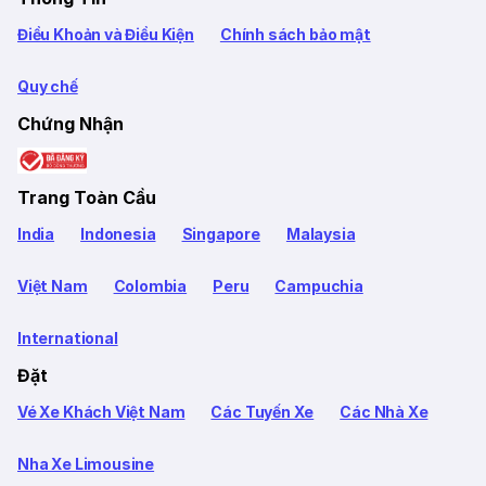
Điều Khoản và Điều Kiện
Chính sách bảo mật
Quy chế
Chứng Nhận
Trang Toàn Cầu
India
Indonesia
Singapore
Malaysia
Việt Nam
Colombia
Peru
Campuchia
International
Đặt
Vé Xe Khách Việt Nam
Các Tuyến Xe
Các Nhà Xe
Nha Xe Limousine