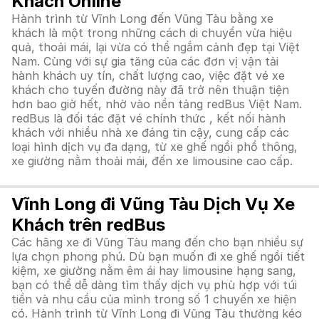
Khách Online
Hành trình từ Vĩnh Long đến Vũng Tàu bằng xe
khách là một trong những cách di chuyển vừa hiệu
quả, thoải mái, lại vừa có thể ngắm cảnh đẹp tại Việt
Nam. Cùng với sự gia tăng của các đơn vị vận tải
hành khách uy tín, chất lượng cao, việc đặt vé xe
khách cho tuyến đường này đã trở nên thuận tiện
hơn bao giờ hết, nhờ vào nền tảng redBus Việt Nam.
redBus là đối tác đặt vé chính thức , kết nối hành
khách với nhiều nhà xe đáng tin cậy, cung cấp các
loại hình dịch vụ đa dạng, từ xe ghế ngồi phổ thông,
xe giường nằm thoải mái, đến xe limousine cao cấp.
Vĩnh Long đi Vũng Tàu Dịch Vụ Xe
Khách trên redBus
Các hãng xe đi Vũng Tàu mang đến cho bạn nhiều sự
lựa chọn phong phú. Dù bạn muốn đi xe ghế ngồi tiết
kiệm, xe giường nằm êm ái hay limousine hạng sang,
bạn có thể dễ dàng tìm thấy dịch vụ phù hợp với túi
tiền và nhu cầu của mình trong số 1 chuyến xe hiện
có. Hành trình từ Vĩnh Long đi Vũng Tàu thường kéo