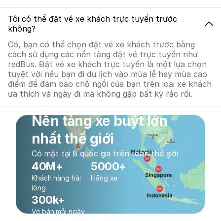
Tôi có thể đặt vé xe khách trực tuyến trước
không?
Có, bạn có thể chọn đặt vé xe khách trước bằng
cách sử dụng các nền tảng đặt vé trực tuyến như
redBus. Đặt vé xe khách trực tuyến là một lựa chọn
tuyệt vời nếu bạn đi du lịch vào mùa lễ hay mùa cao
điểm để đảm bảo chỗ ngồi của bạn trên loại xe khách
ưa thích và ngày đi mà không gặp bất kỳ rắc rối.
Nền tảng xe buýt lớn
nhất thế giới
Có mặt tại 8 quốc gia trên toàn thế giới
40M+
5000+
Khách hàng hài
Hãng xe
lòng
300k+
Vé bán mỗi ngày