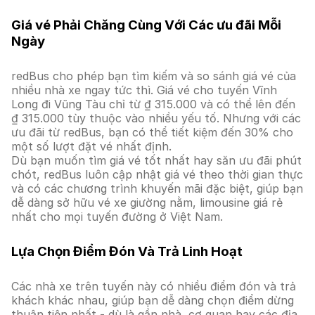
Giá vé Phải Chăng Cùng Với Các ưu đãi Mỗi
Ngày
redBus cho phép bạn tìm kiếm và so sánh giá vé của
nhiều nhà xe ngay tức thì. Giá vé cho tuyến Vĩnh
Long đi Vũng Tàu chỉ từ ₫ 315.000 và có thể lên đến
₫ 315.000 tùy thuộc vào nhiều yếu tố. Nhưng với các
ưu đãi từ redBus, bạn có thể tiết kiệm đến 30% cho
một số lượt đặt vé nhất định.
Dù bạn muốn tìm giá vé tốt nhất hay săn ưu đãi phút
chót, redBus luôn cập nhật giá vé theo thời gian thực
và có các chương trình khuyến mãi đặc biệt, giúp bạn
dễ dàng sở hữu vé xe giường nằm, limousine giá rẻ
nhất cho mọi tuyến đường ở Việt Nam.
Lựa Chọn Điểm Đón Và Trả Linh Hoạt
Các nhà xe trên tuyến này có nhiều điểm đón và trả
khách khác nhau, giúp bạn dễ dàng chọn điểm dừng
thuận tiện nhất - dù là gần nhà, cơ quan hay các địa