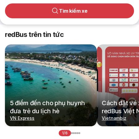
Tìm kiếm xe
redBus trên tin tức
5 điểm đến cho phụ huynh
Cách đặt vé 
đưa trẻ du lịch hè
redBus Việt
VN Express
Vietnambiz
1/6