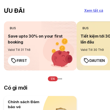
ƯU ĐÃI
Xem tất cả
BUS
BUS
Save upto 30% on your first
Tiết kiệm tới 3
booking
lần đầu
Valid Till 31 Th8
Valid Till 30 Th9
FIRST
DAUTIEN
1/4
Có gì mới