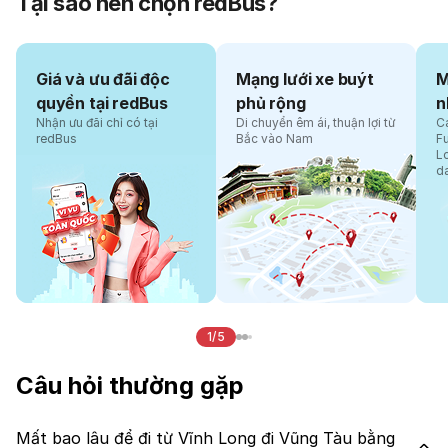
Tại sao nên chọn redBus?
Giá và ưu đãi độc
Mạng lưới xe buýt
M
quyền tại redBus
phủ rộng
n
Nhận ưu đãi chỉ có tại
Di chuyển êm ái, thuận lợi từ
Cá
redBus
Bắc vào Nam
F
L
d
1/5
Câu hỏi thường gặp
Mất bao lâu để đi từ Vĩnh Long đi Vũng Tàu bằng