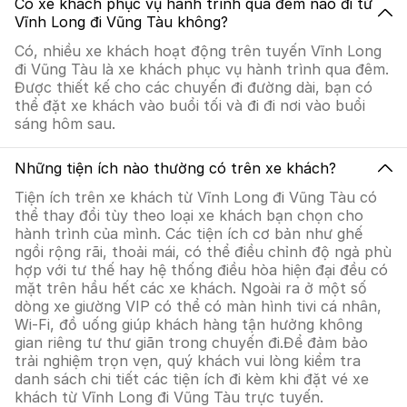
Có xe khách phục vụ hành trình qua đêm nào đi từ
Vĩnh Long đi Vũng Tàu không?
Có, nhiều xe khách hoạt động trên tuyến Vĩnh Long
đi Vũng Tàu là xe khách phục vụ hành trình qua đêm.
Được thiết kế cho các chuyến đi đường dài, bạn có
thể đặt xe khách vào buổi tối và đi đi nơi vào buổi
sáng hôm sau.
Những tiện ích nào thường có trên xe khách?
Tiện ích trên xe khách từ Vĩnh Long đi Vũng Tàu có
thể thay đổi tùy theo loại xe khách bạn chọn cho
hành trình của mình. Các tiện ích cơ bản như ghế
ngồi rộng rãi, thoải mái, có thể điều chỉnh độ ngả phù
hợp với tư thế hay hệ thống điều hòa hiện đại đều có
mặt trên hầu hết các xe khách. Ngoài ra ở một số
dòng xe giường VIP có thể có màn hình tivi cá nhân,
Wi-Fi, đồ uống giúp khách hàng tận hưởng không
gian riêng tư thư giãn trong chuyến đi.Để đảm bảo
trải nghiệm trọn vẹn, quý khách vui lòng kiểm tra
danh sách chi tiết các tiện ích đi kèm khi đặt vé xe
khách từ Vĩnh Long đi Vũng Tàu trực tuyến.