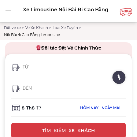
Xe Limousine Nội Bài Đi Cao Bằng
Dặt vé xe >
Ve Xe Khach >
Loai Xe Tuyến >
Nội Bài đi Cao Bằng Limousine
Đối tác Đặt Vé Chính Thức
TỪ
ĐẾN
8
Th8
T7
HÔM NAY
NGÀY MAI
Cam kết giá tốt nhất
TÌM KIẾM XE KHÁCH