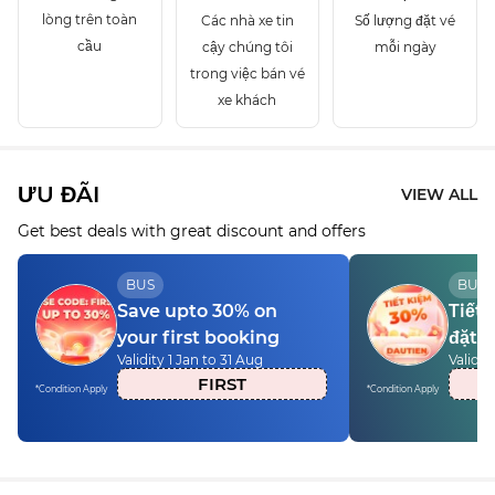
lòng trên toàn
Các nhà xe tin
Số lượng đặt vé
cầu
cậy chúng tôi
mỗi ngày
trong việc bán vé
xe khách
ƯU ĐÃI
VIEW ALL
Get best deals with great discount and offers
BUS
BUS
Save upto 30% on
Tiết 
your first booking
đặt v
Validity 1 Jan to 31 Aug
Validit
FIRST
*Condition Apply
*Condition Apply