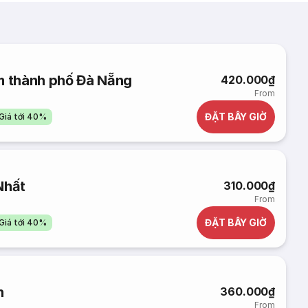
âm thành phố Đà Nẵng
420.000₫
From
ĐẶT BÂY GIỜ
Giá tới 40%
Nhất
310.000₫
From
ĐẶT BÂY GIỜ
Giá tới 40%
h
360.000₫
From