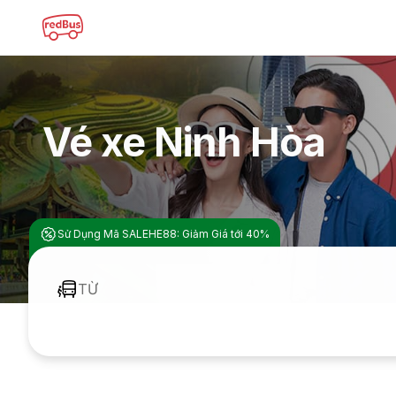
Vé xe Ninh Hòa
Sử Dụng Mã SALEHE88: Giảm Giá tới 40%
TỪ