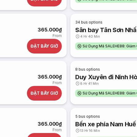
34
bus options
Sân bay Tân Sơn Nhất
365.000₫
From
4 Hr 40 Min
ĐẶT BÂY GIỜ
Sử Dụng Mã SALEHE88: Giảm 
8
bus options
Duy Xuyên đi Ninh H
365.000₫
From
8 Hr 41 Min
ĐẶT BÂY GIỜ
Sử Dụng Mã SALEHE88: Giảm 
5
bus options
Bến xe phía Nam Huế 
365.000₫
From
13 Hr 16 Min