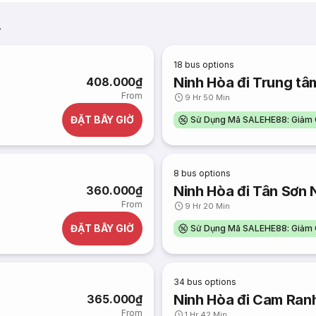
,
18
bus options
Ninh Hòa đi Trung t
408.000₫
From
9 Hr 50 Min
ĐẶT BÂY GIỜ
Sử Dụng Mã SALEHE88: Giảm 
8
bus options
Ninh Hòa đi Tân Sơn 
360.000₫
From
9 Hr 20 Min
ĐẶT BÂY GIỜ
Sử Dụng Mã SALEHE88: Giảm 
34
bus options
Ninh Hòa đi Cam Ran
365.000₫
From
1 Hr 42 Min