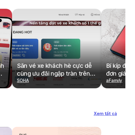
nh
Săn vé xe khách hè cực dễ
Bí kíp đặt
cùng ưu đãi ngập tràn trên
đơn giản,
redBus
SOHA
cả gia đìn
aFamily
Xem tất cả