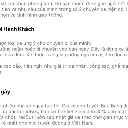
ự lựa chọn phong phú. Dù bạn muốn đi xe ghế ngồi tiết k
úi tiền và nhu cầu của mình trong số 2 chuyến xe hiện có
chọn và tình hình giao thông.
ỗi Hành Khách
ợc loại xe ưng ý cho chuyến đi của mình:
ường ngắn hoặc di chuyển vào ban ngày. Đây là dòng xe ti
i qua đêm. Xe được trang bị giường ngả êm ái, đèn đọc s
 cao cấp, tiện nghi như giải trí cá nhân, cổng sạc, ghế 
g.
Ngày
 nhiều nhà xe ngay tức thì. Giá vé cho tuyến Bàu Bàng đi
ưu đãi từ redBus, bạn có thể tiết kiệm đến 30% cho một s
t chót, redBus luôn cập nhật giá vé theo thời gian thực v
á rẻ nhất cho mọi tuyến đường ở Việt Nam.