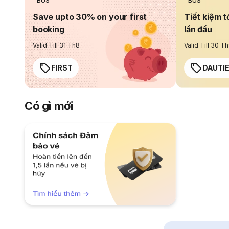
BUS
BUS
Save upto 30% on your first
Tiết kiệm t
booking
lần đầu
Valid Till 31 Th8
Valid Till 30 T
FIRST
DAUTI
Có gì mới