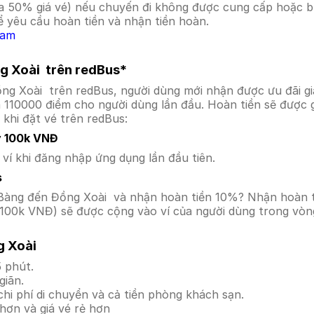
a 50% giá vé) nếu chuyến đi không được cung cấp hoặc bị
 yêu cầu hoàn tiền và nhận tiền hoàn.
Nam
ng Xoài trên redBus*
ồng Xoài trên redBus, người dùng mới nhận được ưu đãi 
a 110000 điểm cho người dùng lần đầu. Hoàn tiền sẽ được 
 khi đặt vé trên redBus:
y 100k VNĐ
í khi đăng nhập ứng dụng lần đầu tiên.
s
àu Bàng đến Đồng Xoài và nhận hoàn tiền 10%? Nhận hoàn 
100k VNĐ) sẽ được cộng vào ví của người dùng trong vòng
g Xoài
 phút.
giãn.
hi phí di chuyển và cả tiền phòng khách sạn.
hơn và giá vé rẻ hơn