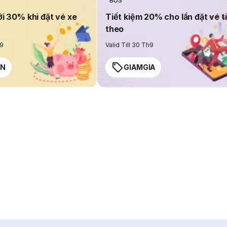
BUS
ới 30% khi đặt vé xe
Tiết kiệm 20% cho lần đặt vé t
theo
h9
Valid Till 30 Th9
EN
GIAMGIA