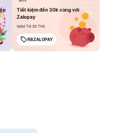
BUS
iếp
Tiết kiệm đến 30k cùng với
Zalopay
Valid Till 30 Th9
RBZALOPAY