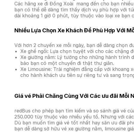
Các hãng xe đi Đồng Xoài mang đến cho bạn nhiều s
bạn có thể dễ dàng tìm thấy dịch vụ phù hợp với t
dài khoảng 1 giờ 0 phút, tùy thuộc vào loại xe bạn 
Nhiều Lựa Chọn Xe Khách Để Phù Hợp Với M
Với hơn 2 chuyến xe mỗi ngày, bạn dễ dàng chọn đư
Xe ghế ngồi: Lựa chọn tuyệt vời cho các chặng đ
Xe giường nằm: Lý tưởng cho những hành trình dà
bảo bạn có một chuyến đi thật thư giãn.
Xe Limousine: Trải nghiệm đẳng cấp với khoang xe
cho hành khách ưu tiên sự riêng tư và sang trọn
Giá vé Phải Chăng Cùng Với Các ưu đãi Mỗi 
redBus cho phép bạn tìm kiếm và so sánh giá vé của
250.000 tùy thuộc vào nhiều yếu tố. Nhưng với các 
Dù bạn muốn tìm giá vé tốt nhất hay săn ưu đãi phú
bạn dễ dàng sở hữu vé xe giường nằm, limousine gi