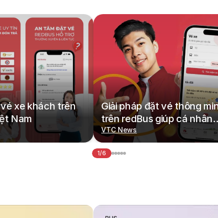
vé xe khách trên
Giải pháp đặt vé thông mi
iệt Nam
trên redBus giúp cá nhân
hoá hành trình di chuyển
VTC News
1/6