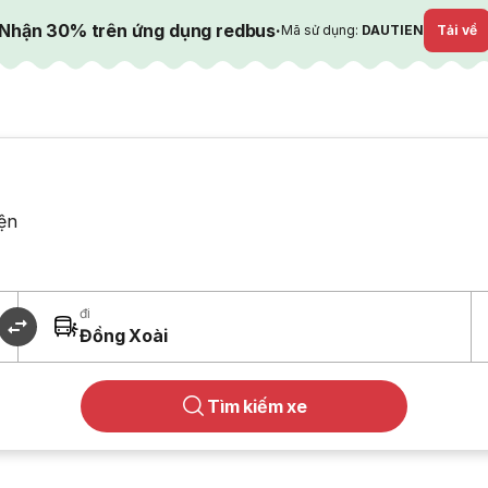
Nhận 30% trên ứng dụng redbus
·
Mã sử dụng:
DAUTIEN
Tải về
ện
đi
Đồng Xoài
Tìm kiếm xe