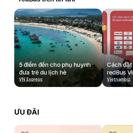
5 điểm đến cho phụ huynh
Cách đặt 
đưa trẻ du lịch hè
redBus V
VN Express
Vietnambiz
ƯU ĐÃI