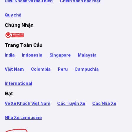
Điều Khoản và Điều Kiện
Chính sách bảo mật
Quy chế
Chứng Nhận
Trang Toàn Cầu
India
Indonesia
Singapore
Malaysia
Việt Nam
Colombia
Peru
Campuchia
International
Đặt
Vé Xe Khách Việt Nam
Các Tuyến Xe
Các Nhà Xe
Nha Xe Limousine