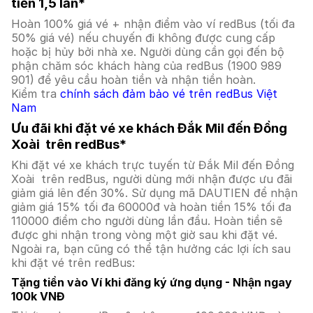
tiền 1,5 lần*
Hoàn 100% giá vé + nhận điểm vào ví redBus (tối đa
50% giá vé) nếu chuyến đi không được cung cấp
hoặc bị hủy bởi nhà xe. Người dùng cần gọi đến bộ
phận chăm sóc khách hàng của redBus (1900 989
901) để yêu cầu hoàn tiền và nhận tiền hoàn.
Kiểm tra
chính sách đảm bảo vé trên redBus Việt
Nam
Ưu đãi khi đặt vé xe khách Đắk Mil đến Đồng
Xoài trên redBus*
Khi đặt vé xe khách trực tuyến từ Đắk Mil đến Đồng
Xoài trên redBus, người dùng mới nhận được ưu đãi
giảm giá lên đến 30%. Sử dụng mã DAUTIEN để nhận
giảm giá 15% tối đa 60000đ và hoàn tiền 15% tối đa
110000 điểm cho người dùng lần đầu. Hoàn tiền sẽ
được ghi nhận trong vòng một giờ sau khi đặt vé.
Ngoài ra, bạn cũng có thể tận hưởng các lợi ích sau
khi đặt vé trên redBus:
Tặng tiền vào Ví khi đăng ký ứng dụng - Nhận ngay
100k VNĐ