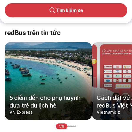
Tìm kiếm xe
redBus trên tin tức
5 điểm đến cho phụ huynh
Cách đặt vé 
đưa trẻ du lịch hè
redBus Việt
VN Express
Vietnambiz
1/6