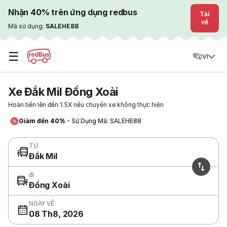
Nhận 40% trên ứng dụng redbus
Tải
về
Mã sử dụng:
SALEHE88
☰
VI
Xe Đắk Mil Đồng Xoài
Hoàn tiền lên đến 1.5X nếu chuyến xe không thực hiện
Giảm đến 40%
- Sử Dụng Mã: SALEHE88
TỪ
Đắk Mil
đi
Đồng Xoài
NGÀY VỀ
08 Th8, 2026