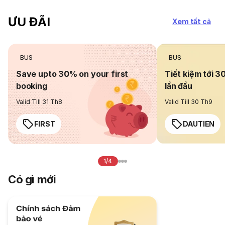
ƯU ĐÃI
Xem tất cả
BUS
BUS
Save upto 30% on your first
Tiết kiệm tới 3
booking
lần đầu
Valid Till 31 Th8
Valid Till 30 Th9
FIRST
DAUTIEN
1/4
Có gì mới