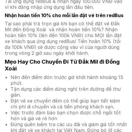
Tải ứng dụng redBus & nhận ngay 100.000 VNĐ vào
ví khi đăng nhập ứng dụng lần đầu tiên.
Nhận hoàn tiền 10% cho mỗi lần đặt vé trên redBus
Tại sao phải trả trọn giá khi bạn có thể đặt vé Đắk
Mil đến Đồng Xoài và nhận hoàn tiền 10%? Nhận
hoàn tiền 10% (lên đến 100k VNĐ) cho MỌI lần đặt
xe khách qua ứng dụng redBus! Tiền hoàn 10% (tối
đa 100k VNĐ) sẽ được cộng vào ví của người dùng
trong vòng 2 giờ sau ngày khởi hành.
Mẹo Hay Cho Chuyến Đi Từ Đắk Mil đi Đồng
Xoài
Nên đến điểm đón trước giờ khởi hành khoảng 15
phút.
Tận dụng các điểm dừng nghỉ trên đường để thư
giãn.
Đặt vé xe chuyến đêm có thể giúp bạn tiết kiệm
chi phí di chuyển và cả tiền phòng khách sạn.
Việc trước đảm bảo bạn chọn được chỗ ngồi tốt
hơn và giá vé rẻ hơn
Đừng quên kiểm tra các ưu đãi và giảm giá tốt nhất
khi đặt vé xe khách tại Việt Nam. Đừng bỏ lỡ các