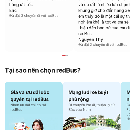
hàng rất tốt.
và có rất là nhiều lựa chọn 
Eric
khung giờ cho đến hãng xe
Đã đặt 3 chuyến đi với redBus
em thấy đó là một cái sự tr
nghiệm khá là tốt và em sẽ 
thiệu đến bạn bè của em d
redBus.
Nguyen Thy
Đã đặt 2 chuyến đi với redBus
Tại sao nên chọn redBus?
Giá và ưu đãi độc
Mạng lưới xe buýt
M
quyền tại redBus
phủ rộng
n
Nhận ưu đãi chỉ có tại
Di chuyển êm ái, thuận lợi từ
Cá
redBus
Bắc vào Nam
F
L
d