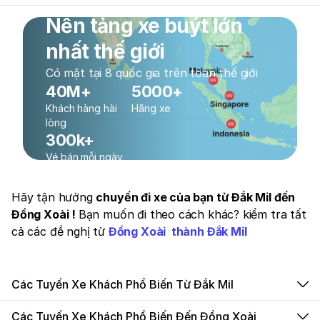
Nền tảng xe buýt lớn
nhất thế giới
Có mặt tại 8 quốc gia trên toàn thế giới
40M+
5000+
Khách hàng hài
Hãng xe
lòng
300k+
Vé bán mỗi ngày
Hãy tận hưởng
chuyến đi xe của bạn từ Đắk Mil đến
Đồng Xoài !
Bạn muốn đi theo cách khác? kiểm tra tất
cả các đề nghị từ
Đồng Xoài thành Đắk Mil
Các Tuyến Xe Khách Phổ Biến Từ Đắk Mil
Các Tuyến Xe Khách Phổ Biến Đến Đồng Xoài