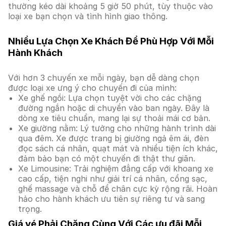
thường kéo dài khoảng 5 giờ 50 phút, tùy thuộc vào
loại xe bạn chọn và tình hình giao thông.
Nhiều Lựa Chọn Xe Khách Để Phù Hợp Với Mỗi
Hành Khách
Với hơn 3 chuyến xe mỗi ngày, bạn dễ dàng chọn
được loại xe ưng ý cho chuyến đi của mình:
Xe ghế ngồi: Lựa chọn tuyệt vời cho các chặng
đường ngắn hoặc di chuyển vào ban ngày. Đây là
dòng xe tiêu chuẩn, mang lại sự thoải mái cơ bản.
Xe giường nằm: Lý tưởng cho những hành trình dài
qua đêm. Xe được trang bị giường ngả êm ái, đèn
đọc sách cá nhân, quạt mát và nhiều tiện ích khác,
đảm bảo bạn có một chuyến đi thật thư giãn.
Xe Limousine: Trải nghiệm đẳng cấp với khoang xe
cao cấp, tiện nghi như giải trí cá nhân, cổng sạc,
ghế massage và chỗ để chân cực kỳ rộng rãi. Hoàn
hảo cho hành khách ưu tiên sự riêng tư và sang
trọng.
Giá vé Phải Chăng Cùng Với Các ưu đãi Mỗi