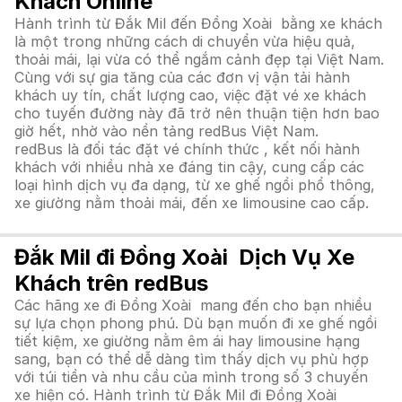
Khách Online
Hành trình từ Đắk Mil đến Đồng Xoài bằng xe khách
là một trong những cách di chuyển vừa hiệu quả,
thoải mái, lại vừa có thể ngắm cảnh đẹp tại Việt Nam.
Cùng với sự gia tăng của các đơn vị vận tải hành
khách uy tín, chất lượng cao, việc đặt vé xe khách
cho tuyến đường này đã trở nên thuận tiện hơn bao
giờ hết, nhờ vào nền tảng redBus Việt Nam.
redBus là đối tác đặt vé chính thức , kết nối hành
khách với nhiều nhà xe đáng tin cậy, cung cấp các
loại hình dịch vụ đa dạng, từ xe ghế ngồi phổ thông,
xe giường nằm thoải mái, đến xe limousine cao cấp.
Đắk Mil đi Đồng Xoài Dịch Vụ Xe
Khách trên redBus
Các hãng xe đi Đồng Xoài mang đến cho bạn nhiều
sự lựa chọn phong phú. Dù bạn muốn đi xe ghế ngồi
tiết kiệm, xe giường nằm êm ái hay limousine hạng
sang, bạn có thể dễ dàng tìm thấy dịch vụ phù hợp
với túi tiền và nhu cầu của mình trong số 3 chuyến
xe hiện có. Hành trình từ Đắk Mil đi Đồng Xoài