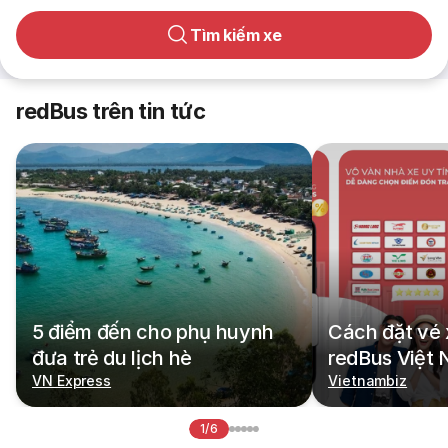
Tìm kiếm xe
redBus trên tin tức
5 điểm đến cho phụ huynh
Cách đặt vé 
đưa trẻ du lịch hè
redBus Việt
VN Express
Vietnambiz
1/6