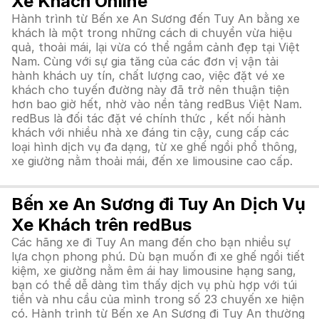
Xe Khách Online
Hành trình từ Bến xe An Sương đến Tuy An bằng xe
khách là một trong những cách di chuyển vừa hiệu
quả, thoải mái, lại vừa có thể ngắm cảnh đẹp tại Việt
Nam. Cùng với sự gia tăng của các đơn vị vận tải
hành khách uy tín, chất lượng cao, việc đặt vé xe
khách cho tuyến đường này đã trở nên thuận tiện
hơn bao giờ hết, nhờ vào nền tảng redBus Việt Nam.
redBus là đối tác đặt vé chính thức , kết nối hành
khách với nhiều nhà xe đáng tin cậy, cung cấp các
loại hình dịch vụ đa dạng, từ xe ghế ngồi phổ thông,
xe giường nằm thoải mái, đến xe limousine cao cấp.
Bến xe An Sương đi Tuy An Dịch Vụ
Xe Khách trên redBus
Các hãng xe đi Tuy An mang đến cho bạn nhiều sự
lựa chọn phong phú. Dù bạn muốn đi xe ghế ngồi tiết
kiệm, xe giường nằm êm ái hay limousine hạng sang,
bạn có thể dễ dàng tìm thấy dịch vụ phù hợp với túi
tiền và nhu cầu của mình trong số 23 chuyến xe hiện
có. Hành trình từ Bến xe An Sương đi Tuy An thường