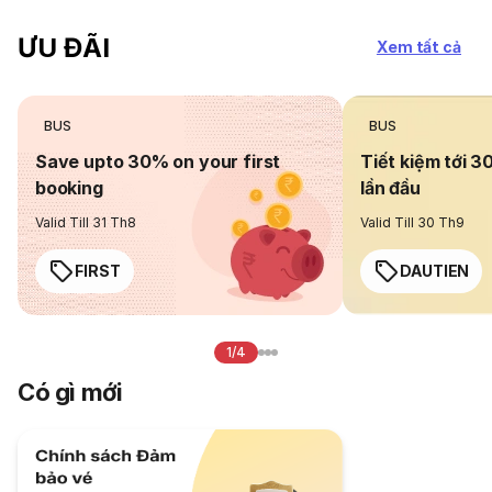
ƯU ĐÃI
Xem tất cả
BUS
BUS
Save upto 30% on your first
Tiết kiệm tới 3
booking
lần đầu
Valid Till 31 Th8
Valid Till 30 Th9
FIRST
DAUTIEN
1/4
Có gì mới