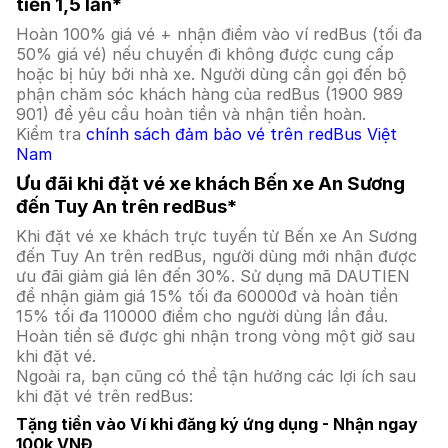
tiền 1,5 lần*
Hoàn 100% giá vé + nhận điểm vào ví redBus (tối đa
50% giá vé) nếu chuyến đi không được cung cấp
hoặc bị hủy bởi nhà xe. Người dùng cần gọi đến bộ
phận chăm sóc khách hàng của redBus (1900 989
901) để yêu cầu hoàn tiền và nhận tiền hoàn.
Kiểm tra
chính sách đảm bảo vé trên redBus Việt
Nam
Ưu đãi khi đặt vé xe khách Bến xe An Sương
đến Tuy An trên redBus*
Khi đặt vé xe khách trực tuyến từ Bến xe An Sương
đến Tuy An trên redBus, người dùng mới nhận được
ưu đãi giảm giá lên đến 30%. Sử dụng mã DAUTIEN
để nhận giảm giá 15% tối đa 60000đ và hoàn tiền
15% tối đa 110000 điểm cho người dùng lần đầu.
Hoàn tiền sẽ được ghi nhận trong vòng một giờ sau
khi đặt vé.
Ngoài ra, bạn cũng có thể tận hưởng các lợi ích sau
khi đặt vé trên redBus:
Tặng tiền vào Ví khi đăng ký ứng dụng - Nhận ngay
100k VNĐ