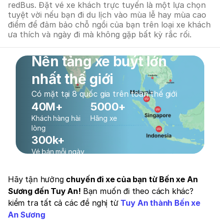
redBus. Đặt vé xe khách trực tuyến là một lựa chọn
tuyệt vời nếu bạn đi du lịch vào mùa lễ hay mùa cao
điểm để đảm bảo chỗ ngồi của bạn trên loại xe khách
ưa thích và ngày đi mà không gặp bất kỳ rắc rối.
Nền tảng xe buýt lớn
nhất thế giới
Có mặt tại 8 quốc gia trên toàn thế giới
40M+
5000+
Khách hàng hài
Hãng xe
lòng
300k+
Vé bán mỗi ngày
Hãy tận hưởng
chuyến đi xe của bạn từ Bến xe An
Sương đến Tuy An!
Bạn muốn đi theo cách khác?
kiểm tra tất cả các đề nghị từ
Tuy An thành Bến xe
An Sương