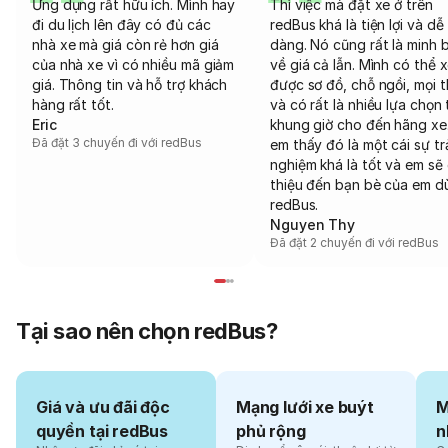
Ứng dụng rất hữu ích. Mình hay
Thì việc mà đặt xe ở trên
đi du lịch lên đây có đủ các
redBus khá là tiện lợi và dễ
nhà xe mà giá còn rẻ hơn giá
dàng. Nó cũng rất là minh 
của nhà xe vì có nhiều mã giảm
về giá cả lẫn. Mình có thể 
giá. Thông tin và hỗ trợ khách
được sơ đồ, chỗ ngồi, mọi 
hàng rất tốt.
và có rất là nhiều lựa chọn 
Eric
khung giờ cho đến hãng xe
Đã đặt 3 chuyến đi với redBus
em thấy đó là một cái sự tr
nghiệm khá là tốt và em sẽ 
thiệu đến bạn bè của em d
redBus.
Nguyen Thy
Đã đặt 2 chuyến đi với redBus
Tại sao nên chọn redBus?
Giá và ưu đãi độc
Mạng lưới xe buýt
M
quyền tại redBus
phủ rộng
n