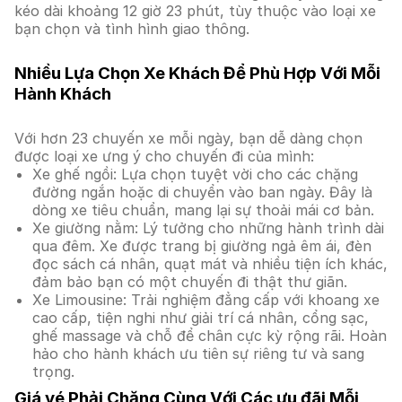
kéo dài khoảng 12 giờ 23 phút, tùy thuộc vào loại xe
bạn chọn và tình hình giao thông.
Nhiều Lựa Chọn Xe Khách Để Phù Hợp Với Mỗi
Hành Khách
Với hơn 23 chuyến xe mỗi ngày, bạn dễ dàng chọn
được loại xe ưng ý cho chuyến đi của mình:
Xe ghế ngồi: Lựa chọn tuyệt vời cho các chặng
đường ngắn hoặc di chuyển vào ban ngày. Đây là
dòng xe tiêu chuẩn, mang lại sự thoải mái cơ bản.
Xe giường nằm: Lý tưởng cho những hành trình dài
qua đêm. Xe được trang bị giường ngả êm ái, đèn
đọc sách cá nhân, quạt mát và nhiều tiện ích khác,
đảm bảo bạn có một chuyến đi thật thư giãn.
Xe Limousine: Trải nghiệm đẳng cấp với khoang xe
cao cấp, tiện nghi như giải trí cá nhân, cổng sạc,
ghế massage và chỗ để chân cực kỳ rộng rãi. Hoàn
hảo cho hành khách ưu tiên sự riêng tư và sang
trọng.
Giá vé Phải Chăng Cùng Với Các ưu đãi Mỗi