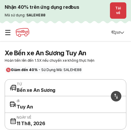
Nhận 40% trên ứng dụng redbus
Tải
về
Mã sử dụng:
SALEHE88
☰
VI
Xe Bến xe An Sương Tuy An
Hoàn tiền lên đến 1.5X nếu chuyến xe không thực hiện
Giảm đến 40%
- Sử Dụng Mã: SALEHE88
TỪ
Bến xe An Sương
đi
Tuy An
NGÀY VỀ
11 Th8, 2026