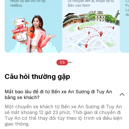
Nhận ưu đãi chỉ có tại
Di chuyển êm ái, thuận lợi từ
Cá
redBus
Bắc vào Nam
F
L
d
1/5
Câu hỏi thường gặp
Mất bao lâu để đi từ Bến xe An Sương đi Tuy An
bằng xe khách?
Một chuyến xe khách từ Bến xe An Sương đi Tuy An
sẽ mất khoảng 12 giờ 23 phút. Thời gian di chuyển đi
Tuy An có thể thay đổi tùy theo lộ trình và điều kiện
giao thông.