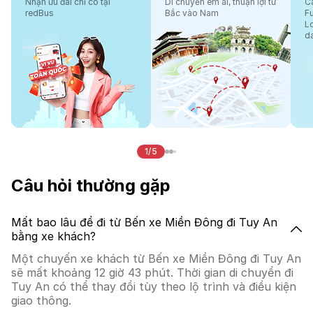
Nhận ưu đãi chỉ có tại
Di chuyển êm ái, thuận lợi từ
Cá
redBus
Bắc vào Nam
F
L
d
1/5
Câu hỏi thường gặp
Mất bao lâu để đi từ Bến xe Miền Đông đi Tuy An
bằng xe khách?
Một chuyến xe khách từ Bến xe Miền Đông đi Tuy An
sẽ mất khoảng 12 giờ 43 phút. Thời gian di chuyển đi
Tuy An có thể thay đổi tùy theo lộ trình và điều kiện
giao thông.