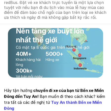
redBus. Đặt vé xe khách trực tuyến là một lựa chọn
tuyệt vời nếu bạn đi du lịch vào mùa lễ hay mùa cao
điểm để đảm bảo chỗ ngồi của bạn trên loại xe khách
ưa thích và ngày đi mà không gặp bất kỳ rắc rối.
Nền tảng xe buýt lớn
nhất thế giới
Có mặt tại 8 quốc gia trên toàn thế giới
40M+
5000+
Khách hàng hài
Hãng xe
lòng
300k+
Vé bán mỗi ngày
Hãy tận hưởng
chuyến đi xe của bạn từ Bến xe Miền
Đông đến Tuy An!
Bạn muốn đi theo cách khác? kiểm
tra tất cả các đề nghị từ
Tuy An thành Bến xe Miền
Đông