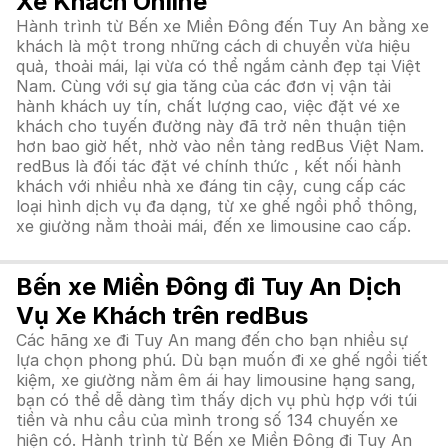
Xe Khách Online
Hành trình từ Bến xe Miền Đông đến Tuy An bằng xe
khách là một trong những cách di chuyển vừa hiệu
quả, thoải mái, lại vừa có thể ngắm cảnh đẹp tại Việt
Nam. Cùng với sự gia tăng của các đơn vị vận tải
hành khách uy tín, chất lượng cao, việc đặt vé xe
khách cho tuyến đường này đã trở nên thuận tiện
hơn bao giờ hết, nhờ vào nền tảng redBus Việt Nam.
redBus là đối tác đặt vé chính thức , kết nối hành
khách với nhiều nhà xe đáng tin cậy, cung cấp các
loại hình dịch vụ đa dạng, từ xe ghế ngồi phổ thông,
xe giường nằm thoải mái, đến xe limousine cao cấp.
Bến xe Miền Đông đi Tuy An Dịch
Vụ Xe Khách trên redBus
Các hãng xe đi Tuy An mang đến cho bạn nhiều sự
lựa chọn phong phú. Dù bạn muốn đi xe ghế ngồi tiết
kiệm, xe giường nằm êm ái hay limousine hạng sang,
bạn có thể dễ dàng tìm thấy dịch vụ phù hợp với túi
tiền và nhu cầu của mình trong số 134 chuyến xe
hiện có. Hành trình từ Bến xe Miền Đông đi Tuy An