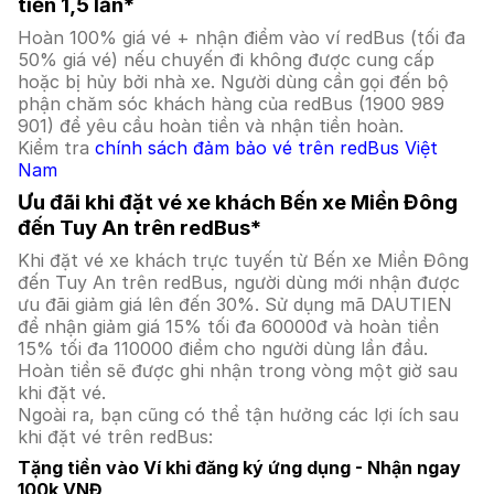
tiền 1,5 lần*
Hoàn 100% giá vé + nhận điểm vào ví redBus (tối đa
50% giá vé) nếu chuyến đi không được cung cấp
hoặc bị hủy bởi nhà xe. Người dùng cần gọi đến bộ
phận chăm sóc khách hàng của redBus (1900 989
901) để yêu cầu hoàn tiền và nhận tiền hoàn.
Kiểm tra
chính sách đảm bảo vé trên redBus Việt
Nam
Ưu đãi khi đặt vé xe khách Bến xe Miền Đông
đến Tuy An trên redBus*
Khi đặt vé xe khách trực tuyến từ Bến xe Miền Đông
đến Tuy An trên redBus, người dùng mới nhận được
ưu đãi giảm giá lên đến 30%. Sử dụng mã DAUTIEN
để nhận giảm giá 15% tối đa 60000đ và hoàn tiền
15% tối đa 110000 điểm cho người dùng lần đầu.
Hoàn tiền sẽ được ghi nhận trong vòng một giờ sau
khi đặt vé.
Ngoài ra, bạn cũng có thể tận hưởng các lợi ích sau
khi đặt vé trên redBus:
Tặng tiền vào Ví khi đăng ký ứng dụng - Nhận ngay
100k VNĐ