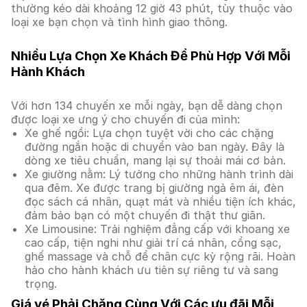
thường kéo dài khoảng 12 giờ 43 phút, tùy thuộc vào
loại xe bạn chọn và tình hình giao thông.
Nhiều Lựa Chọn Xe Khách Để Phù Hợp Với Mỗi
Hành Khách
Với hơn 134 chuyến xe mỗi ngày, bạn dễ dàng chọn
được loại xe ưng ý cho chuyến đi của mình:
Xe ghế ngồi: Lựa chọn tuyệt vời cho các chặng
đường ngắn hoặc di chuyển vào ban ngày. Đây là
dòng xe tiêu chuẩn, mang lại sự thoải mái cơ bản.
Xe giường nằm: Lý tưởng cho những hành trình dài
qua đêm. Xe được trang bị giường ngả êm ái, đèn
đọc sách cá nhân, quạt mát và nhiều tiện ích khác,
đảm bảo bạn có một chuyến đi thật thư giãn.
Xe Limousine: Trải nghiệm đẳng cấp với khoang xe
cao cấp, tiện nghi như giải trí cá nhân, cổng sạc,
ghế massage và chỗ để chân cực kỳ rộng rãi. Hoàn
hảo cho hành khách ưu tiên sự riêng tư và sang
trọng.
Giá vé Phải Chăng Cùng Với Các ưu đãi Mỗi