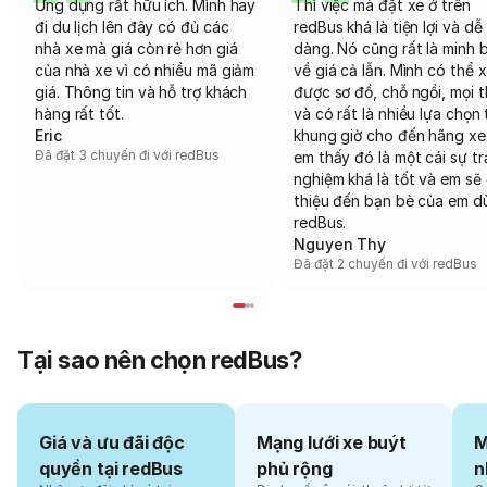
Ứng dụng rất hữu ích. Mình hay
Thì việc mà đặt xe ở trên
đi du lịch lên đây có đủ các
redBus khá là tiện lợi và dễ
nhà xe mà giá còn rẻ hơn giá
dàng. Nó cũng rất là minh 
của nhà xe vì có nhiều mã giảm
về giá cả lẫn. Mình có thể 
giá. Thông tin và hỗ trợ khách
được sơ đồ, chỗ ngồi, mọi 
hàng rất tốt.
và có rất là nhiều lựa chọn 
Eric
khung giờ cho đến hãng xe
Đã đặt 3 chuyến đi với redBus
em thấy đó là một cái sự tr
nghiệm khá là tốt và em sẽ 
thiệu đến bạn bè của em d
redBus.
Nguyen Thy
Đã đặt 2 chuyến đi với redBus
Tại sao nên chọn redBus?
Giá và ưu đãi độc
Mạng lưới xe buýt
M
quyền tại redBus
phủ rộng
n