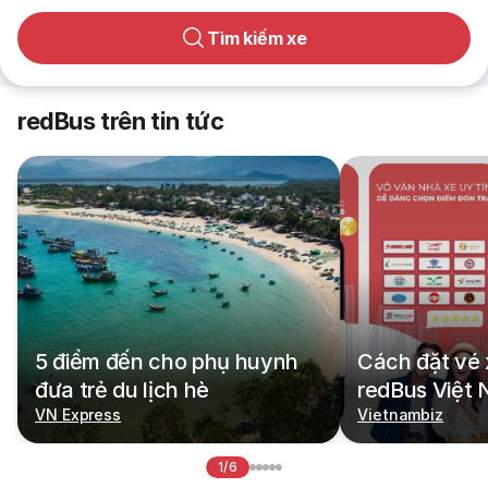
Tìm kiếm xe
redBus trên tin tức
5 điểm đến cho phụ huynh
Cách đặt vé 
đưa trẻ du lịch hè
redBus Việt
VN Express
Vietnambiz
1/6