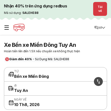
Nhận 40% trên ứng dụng redbus
Tải
về
Mã sử dụng:
SALEHE88
☰
VI
Xe Bến xe Miền Đông Tuy An
Hoàn tiền lên đến 1.5X nếu chuyến xe không thực hiện
Giảm đến 40%
- Sử Dụng Mã: SALEHE88
TỪ
Bến xe Miền Đông
đi
Tuy An
NGÀY VỀ
10 Th8, 2026