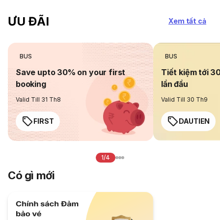
ƯU ĐÃI
Xem tất cả
BUS
BUS
Save upto 30% on your first
Tiết kiệm tới 3
booking
lần đầu
Valid Till 31 Th8
Valid Till 30 Th9
FIRST
DAUTIEN
1/4
Có gì mới