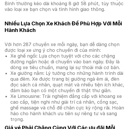
Bình thường kéo dài khoảng 8 giờ 58 phút, tùy thuộc
vào loại xe bạn chọn và tình hình giao thông.
Nhiều Lựa Chọn Xe Khách Để Phù Hợp Với Mỗi
Hành Khách
Với hơn 287 chuyến xe mỗi ngày, bạn dễ dàng chọn
được loại xe ưng ý cho chuyến đi của mình:
Xe ghế ngồi: Lựa chọn tuyệt vời cho các chặng
đường ngắn hoặc di chuyển vào ban ngày. Đây là
dòng xe tiêu chuẩn, mang lại sự thoải mái cơ bản.
Xe giường nằm: Lý tưởng cho những hành trình dài
qua đêm. Xe được trang bị giường ngả êm ái, đèn
đọc sách cá nhân, quạt mát và nhiều tiện ích khác,
đảm bảo bạn có một chuyến đi thật thư giãn.
Xe Limousine: Trải nghiệm đẳng cấp với khoang xe
cao cấp, tiện nghi như giải trí cá nhân, cổng sạc,
ghế massage và chỗ để chân cực kỳ rộng rãi. Hoàn
hảo cho hành khách ưu tiên sự riêng tư và sang
trọng.
Giá vé Phải Chăng Cùng Với Các ưu đãi Mỗi