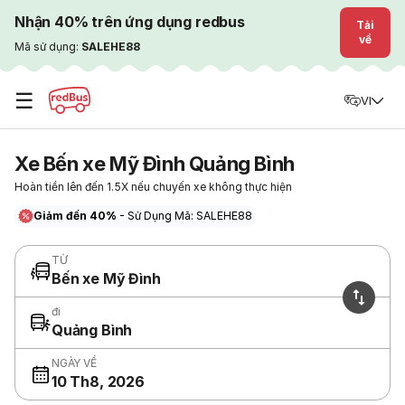
Nhận 40% trên ứng dụng redbus
Tải
về
Mã sử dụng:
SALEHE88
☰
VI
Xe Bến xe Mỹ Đình Quảng Bình
Hoàn tiền lên đến 1.5X nếu chuyến xe không thực hiện
Giảm đến 40%
- Sử Dụng Mã: SALEHE88
TỪ
Bến xe Mỹ Đình
đi
Quảng Bình
NGÀY VỀ
10 Th8, 2026