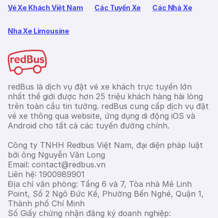
Vé Xe Khách Việt Nam
Các Tuyến Xe
Các Nhà Xe
Nha Xe Limousine
redBus là dịch vụ đặt vé xe khách trực tuyến lớn
nhất thế giới được hơn 25 triệu khách hàng hài lòng
trên toàn cầu tin tưởng. redBus cung cấp dịch vụ đặt
vé xe thông qua website, ứng dụng di động iOS và
Android cho tất cả các tuyến đường chính.
Công ty TNHH Redbus Việt Nam, đại diện pháp luật
bởi ông Nguyễn Văn Long
Email: contact@redbus.vn
Liên hệ: 1900989901
Địa chỉ văn phòng: Tầng 6 và 7, Tòa nhà Mê Linh
Point, Số 2 Ngô Đức Kế, Phường Bến Nghé, Quận 1,
Thành phố Chí Minh
Số Giấy chứng nhận đăng ký doanh nghiệp: