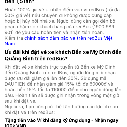
tiền 1,5 lần*
Hoàn 100% giá vé + nhận điểm vào ví redBus (tối đa
50% giá vé) nếu chuyến đi không được cung cấp
hoặc bị hủy bởi nhà xe. Người dùng cần gọi đến bộ
phận chăm sóc khách hàng của redBus (1900 989
901) để yêu cầu hoàn tiền và nhận tiền hoàn.
Kiểm tra
chính sách đảm bảo vé trên redBus Việt
Nam
Ưu đãi khi đặt vé xe khách Bến xe Mỹ Đình đến
Quảng Bình trên redBus*
Khi đặt vé xe khách trực tuyến từ Bến xe Mỹ Đình
đến Quảng Bình trên redBus, người dùng mới nhận
được ưu đãi giảm giá lên đến 30%. Sử dụng mã
DAUTIEN để nhận giảm giá 15% tối đa 60000đ và
hoàn tiền 15% tối đa 110000 điểm cho người dùng lần
đầu. Hoàn tiền sẽ được ghi nhận trong vòng một giờ
sau khi đặt vé.
Ngoài ra, bạn cũng có thể tận hưởng các lợi ích sau
khi đặt vé trên redBus:
Tặng tiền vào Ví khi đăng ký ứng dụng - Nhận ngay
100k VNĐ