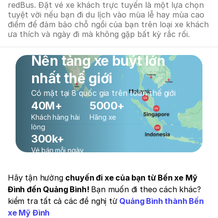
redBus. Đặt vé xe khách trực tuyến là một lựa chọn
tuyệt vời nếu bạn đi du lịch vào mùa lễ hay mùa cao
điểm để đảm bảo chỗ ngồi của bạn trên loại xe khách
ưa thích và ngày đi mà không gặp bất kỳ rắc rối.
Nền tảng xe buýt lớn
nhất thế giới
Có mặt tại 8 quốc gia trên toàn thế giới
40M+
5000+
Khách hàng hài
Hãng xe
lòng
300k+
Vé bán mỗi ngày
Hãy tận hưởng
chuyến đi xe của bạn từ Bến xe Mỹ
Đình đến Quảng Bình!
Bạn muốn đi theo cách khác?
kiểm tra tất cả các đề nghị từ
Quảng Bình thành Bến
xe Mỹ Đình