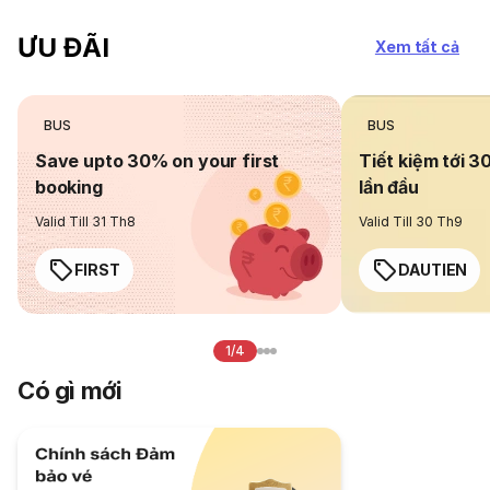
ƯU ĐÃI
Xem tất cả
BUS
BUS
Save upto 30% on your first
Tiết kiệm tới 3
booking
lần đầu
Valid Till 31 Th8
Valid Till 30 Th9
FIRST
DAUTIEN
1/4
Có gì mới