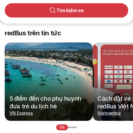
Tìm kiếm xe
redBus trên tin tức
5 điểm đến cho phụ huynh
Cách đặt vé 
đưa trẻ du lịch hè
redBus Việt
VN Express
Vietnambiz
1/6