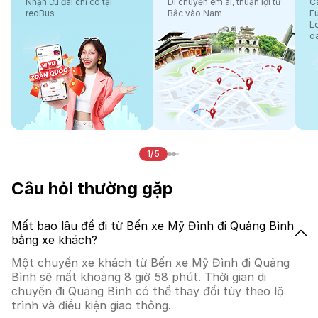
Nhận ưu đãi chỉ có tại
Di chuyển êm ái, thuận lợi từ
Cá
redBus
Bắc vào Nam
F
L
d
1/5
Câu hỏi thường gặp
Mất bao lâu để đi từ Bến xe Mỹ Đình đi Quảng Bình
bằng xe khách?
Một chuyến xe khách từ Bến xe Mỹ Đình đi Quảng
Bình sẽ mất khoảng 8 giờ 58 phút. Thời gian di
chuyển đi Quảng Bình có thể thay đổi tùy theo lộ
trình và điều kiện giao thông.