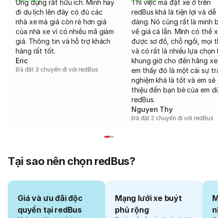
Ứng dụng rất hữu ích. Mình hay
Thì việc mà đặt xe ở trên
đi du lịch lên đây có đủ các
redBus khá là tiện lợi và dễ
nhà xe mà giá còn rẻ hơn giá
dàng. Nó cũng rất là minh 
của nhà xe vì có nhiều mã giảm
về giá cả lẫn. Mình có thể 
giá. Thông tin và hỗ trợ khách
được sơ đồ, chỗ ngồi, mọi 
hàng rất tốt.
và có rất là nhiều lựa chọn 
Eric
khung giờ cho đến hãng xe
Đã đặt 3 chuyến đi với redBus
em thấy đó là một cái sự tr
nghiệm khá là tốt và em sẽ 
thiệu đến bạn bè của em d
redBus.
Nguyen Thy
Đã đặt 2 chuyến đi với redBus
Tại sao nên chọn redBus?
Giá và ưu đãi độc
Mạng lưới xe buýt
M
quyền tại redBus
phủ rộng
n