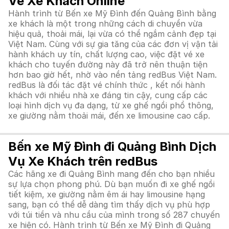
Vé Xe Khách Online
Hành trình từ Bến xe Mỹ Đình đến Quảng Bình bằng
xe khách là một trong những cách di chuyển vừa
hiệu quả, thoải mái, lại vừa có thể ngắm cảnh đẹp tại
Việt Nam. Cùng với sự gia tăng của các đơn vị vận tải
hành khách uy tín, chất lượng cao, việc đặt vé xe
khách cho tuyến đường này đã trở nên thuận tiện
hơn bao giờ hết, nhờ vào nền tảng redBus Việt Nam.
redBus là đối tác đặt vé chính thức , kết nối hành
khách với nhiều nhà xe đáng tin cậy, cung cấp các
loại hình dịch vụ đa dạng, từ xe ghế ngồi phổ thông,
xe giường nằm thoải mái, đến xe limousine cao cấp.
Bến xe Mỹ Đình đi Quảng Bình Dịch
Vụ Xe Khách trên redBus
Các hãng xe đi Quảng Bình mang đến cho bạn nhiều
sự lựa chọn phong phú. Dù bạn muốn đi xe ghế ngồi
tiết kiệm, xe giường nằm êm ái hay limousine hạng
sang, bạn có thể dễ dàng tìm thấy dịch vụ phù hợp
với túi tiền và nhu cầu của mình trong số 287 chuyến
xe hiện có. Hành trình từ Bến xe Mỹ Đình đi Quảng