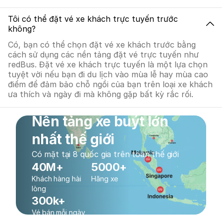
Tôi có thể đặt vé xe khách trực tuyến trước
không?
Có, bạn có thể chọn đặt vé xe khách trước bằng
cách sử dụng các nền tảng đặt vé trực tuyến như
redBus. Đặt vé xe khách trực tuyến là một lựa chọn
tuyệt vời nếu bạn đi du lịch vào mùa lễ hay mùa cao
điểm để đảm bảo chỗ ngồi của bạn trên loại xe khách
ưa thích và ngày đi mà không gặp bất kỳ rắc rối.
Nền tảng xe buýt lớn
nhất thế giới
Có mặt tại 8 quốc gia trên toàn thế giới
40M+
5000+
Khách hàng hài
Hãng xe
lòng
300k+
Vé bán mỗi ngày