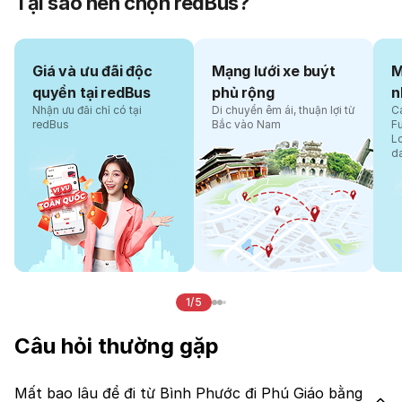
Tại sao nên chọn redBus?
Giá và ưu đãi độc
Mạng lưới xe buýt
M
quyền tại redBus
phủ rộng
n
Nhận ưu đãi chỉ có tại
Di chuyển êm ái, thuận lợi từ
Cá
redBus
Bắc vào Nam
F
L
d
1/5
Câu hỏi thường gặp
Mất bao lâu để đi từ Bình Phước đi Phú Giáo bằng