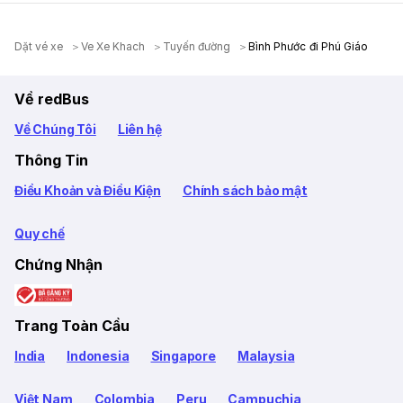
Dặt vé xe
Ve Xe Khach
Tuyến đường
Bình Phước đi Phú Giáo
Về redBus
Về Chúng Tôi
Liên hệ
Thông Tin
Điều Khoản và Điều Kiện
Chính sách bảo mật
Quy chế
Chứng Nhận
Trang Toàn Cầu
India
Indonesia
Singapore
Malaysia
Việt Nam
Colombia
Peru
Campuchia