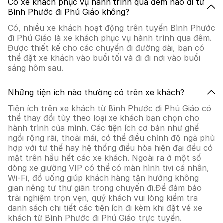
Có xe khách phục vụ hành trình qua đêm nào đi từ
Bình Phước đi Phú Giáo không?
Có, nhiều xe khách hoạt động trên tuyến Bình Phước
đi Phú Giáo là xe khách phục vụ hành trình qua đêm.
Được thiết kế cho các chuyến đi đường dài, bạn có
thể đặt xe khách vào buổi tối và đi đi nơi vào buổi
sáng hôm sau.
Những tiện ích nào thường có trên xe khách?
Tiện ích trên xe khách từ Bình Phước đi Phú Giáo có
thể thay đổi tùy theo loại xe khách bạn chọn cho
hành trình của mình. Các tiện ích cơ bản như ghế
ngồi rộng rãi, thoải mái, có thể điều chỉnh độ ngả phù
hợp với tư thế hay hệ thống điều hòa hiện đại đều có
mặt trên hầu hết các xe khách. Ngoài ra ở một số
dòng xe giường VIP có thể có màn hình tivi cá nhân,
Wi-Fi, đồ uống giúp khách hàng tận hưởng không
gian riêng tư thư giãn trong chuyến đi.Để đảm bảo
trải nghiệm trọn vẹn, quý khách vui lòng kiểm tra
danh sách chi tiết các tiện ích đi kèm khi đặt vé xe
khách từ Bình Phước đi Phú Giáo trực tuyến.