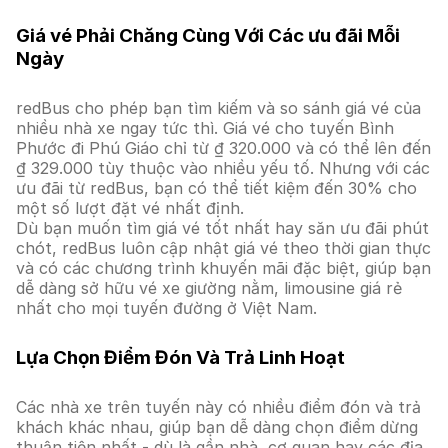
Giá vé Phải Chăng Cùng Với Các ưu đãi Mỗi
Ngày
redBus cho phép bạn tìm kiếm và so sánh giá vé của
nhiều nhà xe ngay tức thì. Giá vé cho tuyến Bình
Phước đi Phú Giáo chỉ từ ₫ 320.000 và có thể lên đến
₫ 329.000 tùy thuộc vào nhiều yếu tố. Nhưng với các
ưu đãi từ redBus, bạn có thể tiết kiệm đến 30% cho
một số lượt đặt vé nhất định.
Dù bạn muốn tìm giá vé tốt nhất hay săn ưu đãi phút
chót, redBus luôn cập nhật giá vé theo thời gian thực
và có các chương trình khuyến mãi đặc biệt, giúp bạn
dễ dàng sở hữu vé xe giường nằm, limousine giá rẻ
nhất cho mọi tuyến đường ở Việt Nam.
Lựa Chọn Điểm Đón Và Trả Linh Hoạt
Các nhà xe trên tuyến này có nhiều điểm đón và trả
khách khác nhau, giúp bạn dễ dàng chọn điểm dừng
thuận tiện nhất - dù là gần nhà, cơ quan hay các địa