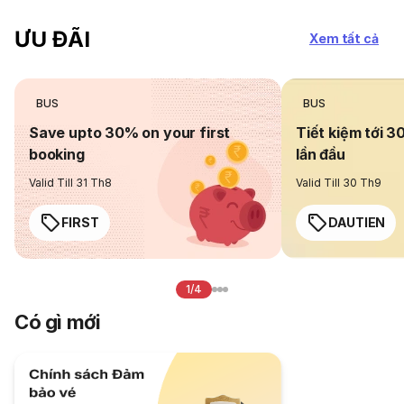
ƯU ĐÃI
Xem tất cả
BUS
BUS
Save upto 30% on your first
Tiết kiệm tới 3
booking
lần đầu
Valid Till 31 Th8
Valid Till 30 Th9
FIRST
DAUTIEN
1/4
Có gì mới