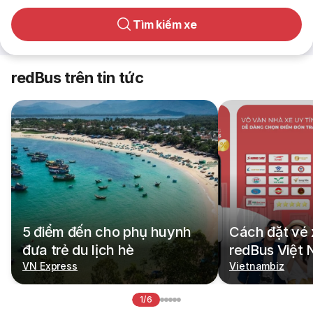
Tìm kiếm xe
redBus trên tin tức
5 điểm đến cho phụ huynh
Cách đặt vé 
đưa trẻ du lịch hè
redBus Việt
VN Express
Vietnambiz
1/6