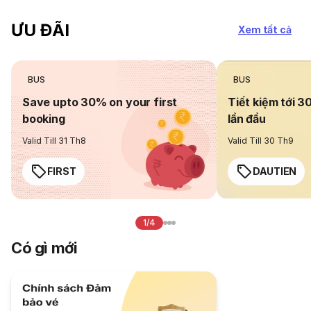
ƯU ĐÃI
Xem tất cả
BUS
BUS
Save upto 30% on your first
Tiết kiệm tới 3
booking
lần đầu
Valid Till 31 Th8
Valid Till 30 Th9
FIRST
DAUTIEN
1/4
Có gì mới