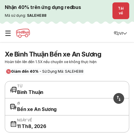
Nhận 40% trên ứng dụng redbus
Tải
về
Mã sử dụng:
SALEHE88
☰
VI
Xe Bình Thuận Bến xe An Sương
Hoàn tiền lên đến 1.5X nếu chuyến xe không thực hiện
Giảm đến 40%
- Sử Dụng Mã: SALEHE88
TỪ
Bình Thuận
đi
Bến xe An Sương
NGÀY VỀ
11 Th8, 2026