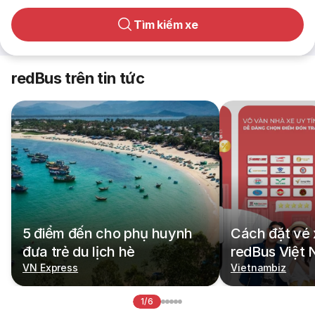
Tìm kiếm xe
redBus trên tin tức
5 điểm đến cho phụ huynh
Cách đặt vé 
đưa trẻ du lịch hè
redBus Việt
VN Express
Vietnambiz
1/6