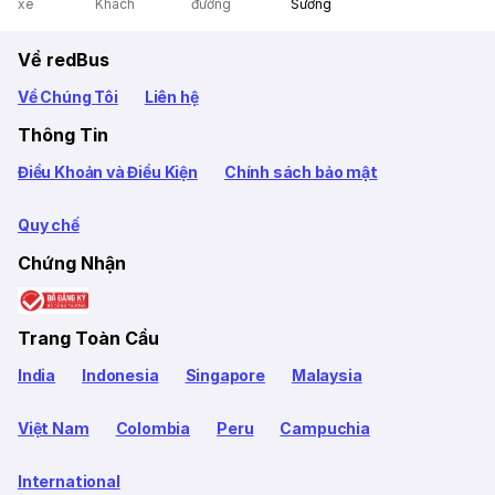
xe
Khach
đường
Sương
Về redBus
Về Chúng Tôi
Liên hệ
Thông Tin
Điều Khoản và Điều Kiện
Chính sách bảo mật
Quy chế
Chứng Nhận
Trang Toàn Cầu
India
Indonesia
Singapore
Malaysia
Việt Nam
Colombia
Peru
Campuchia
International