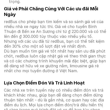
trọng.
Giá vé Phải Chăng Cùng Với Các ưu đãi Mỗi
Ngày
redBus cho phép bạn tìm kiếm và so sánh giá vé của
nhiều nhà xe ngay tức thì. Giá vé cho tuyến Bình
Thuận đi Bến xe An Sương chỉ từ ₫ 220.000 và có thể
lên đến ₫ 300.000 tùy thuộc vào nhiều yếu tố.
Nhưng với các ưu đãi từ redBus, bạn có thể tiết kiệm
đến 30% cho một số lượt đặt vé nhất định.
Dù bạn muốn tìm giá vé tốt nhất hay săn ưu đãi phút
chót, redBus luôn cập nhật giá vé theo thời gian thực
và có các chương trình khuyến mãi đặc biệt, giúp bạn
dễ dàng sở hữu vé xe giường nằm, limousine giá rẻ
nhất cho mọi tuyến đường ở Việt Nam.
Lựa Chọn Điểm Đón Và Trả Linh Hoạt
Các nhà xe trên tuyến này có nhiều điểm đón và trả
khách khác nhau, giúp bạn dễ dàng chọn điểm dừng
thuận tiện nhất - dù là gần nhà, cơ quan hay các địa
điểm du lịch. Mọi lựa chọn điểm đón/trả đều hiển thị
rõ ràng trong quá trình đặt vé xe để bạn tùy chọn