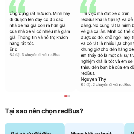
Ứng dụng rất hữu ích. Mình hay
Thì việc mà đặt xe ở trên
đi du lịch lên đây có đủ các
redBus khá là tiện lợi và dễ
nhà xe mà giá còn rẻ hơn giá
dàng. Nó cũng rất là minh 
của nhà xe vì có nhiều mã giảm
về giá cả lẫn. Mình có thể 
giá. Thông tin và hỗ trợ khách
được sơ đồ, chỗ ngồi, mọi 
hàng rất tốt.
và có rất là nhiều lựa chọn 
Eric
khung giờ cho đến hãng xe
Đã đặt 3 chuyến đi với redBus
em thấy đó là một cái sự tr
nghiệm khá là tốt và em sẽ 
thiệu đến bạn bè của em d
redBus.
Nguyen Thy
Đã đặt 2 chuyến đi với redBus
Tại sao nên chọn redBus?
Giá và ưu đãi độc
Mạng lưới xe buýt
M