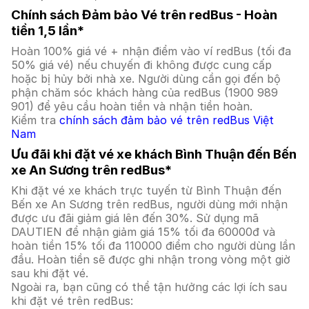
Chính sách Đảm bảo Vé trên redBus - Hoàn
tiền 1,5 lần*
Hoàn 100% giá vé + nhận điểm vào ví redBus (tối đa
50% giá vé) nếu chuyến đi không được cung cấp
hoặc bị hủy bởi nhà xe. Người dùng cần gọi đến bộ
phận chăm sóc khách hàng của redBus (1900 989
901) để yêu cầu hoàn tiền và nhận tiền hoàn.
Kiểm tra
chính sách đảm bảo vé trên redBus Việt
Nam
Ưu đãi khi đặt vé xe khách Bình Thuận đến Bến
xe An Sương trên redBus*
Khi đặt vé xe khách trực tuyến từ Bình Thuận đến
Bến xe An Sương trên redBus, người dùng mới nhận
được ưu đãi giảm giá lên đến 30%. Sử dụng mã
DAUTIEN để nhận giảm giá 15% tối đa 60000đ và
hoàn tiền 15% tối đa 110000 điểm cho người dùng lần
đầu. Hoàn tiền sẽ được ghi nhận trong vòng một giờ
sau khi đặt vé.
Ngoài ra, bạn cũng có thể tận hưởng các lợi ích sau
khi đặt vé trên redBus: