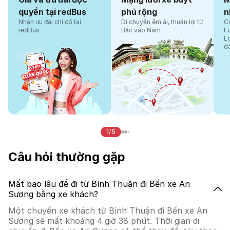
quyền tại redBus
phủ rộng
n
Nhận ưu đãi chỉ có tại
Di chuyển êm ái, thuận lợi từ
Cá
redBus
Bắc vào Nam
F
L
d
1/5
Câu hỏi thường gặp
Mất bao lâu để đi từ Bình Thuận đi Bến xe An
Sương bằng xe khách?
Một chuyến xe khách từ Bình Thuận đi Bến xe An
Sương sẽ mất khoảng 4 giờ 38 phút. Thời gian di