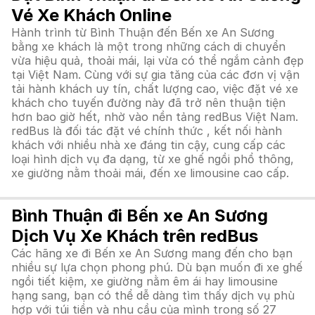
Vé Xe Khách Online
Hành trình từ Bình Thuận đến Bến xe An Sương
bằng xe khách là một trong những cách di chuyển
vừa hiệu quả, thoải mái, lại vừa có thể ngắm cảnh đẹp
tại Việt Nam. Cùng với sự gia tăng của các đơn vị vận
tải hành khách uy tín, chất lượng cao, việc đặt vé xe
khách cho tuyến đường này đã trở nên thuận tiện
hơn bao giờ hết, nhờ vào nền tảng redBus Việt Nam.
redBus là đối tác đặt vé chính thức , kết nối hành
khách với nhiều nhà xe đáng tin cậy, cung cấp các
loại hình dịch vụ đa dạng, từ xe ghế ngồi phổ thông,
xe giường nằm thoải mái, đến xe limousine cao cấp.
Bình Thuận đi Bến xe An Sương
Dịch Vụ Xe Khách trên redBus
Các hãng xe đi Bến xe An Sương mang đến cho bạn
nhiều sự lựa chọn phong phú. Dù bạn muốn đi xe ghế
ngồi tiết kiệm, xe giường nằm êm ái hay limousine
hạng sang, bạn có thể dễ dàng tìm thấy dịch vụ phù
hợp với túi tiền và nhu cầu của mình trong số 27