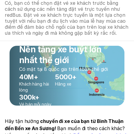
Có, bạn có thể chọn đặt vé xe khách trước bằng
cách sử dụng các nền tảng đặt vé trực tuyến như
redBus. Đặt vé xe khách trực tuyến là một lựa chọn
tuyệt vời nếu bạn đi du lịch vào mùa lễ hay mùa cao
điểm để đảm bảo chỗ ngồi của bạn trên loại xe khách
ưa thích và ngày đi mà không gặp bất kỳ rắc rối.
Nền tảng xe buýt lớn
nhất thế giới
Có mặt tại 8 quốc gia trên toàn thế giới
40M+
5000+
Khách hàng hài
Hãng xe
lòng
300k+
Vé bán mỗi ngày
Hãy tận hưởng
chuyến đi xe của bạn từ Bình Thuận
đến Bến xe An Sương!
Bạn muốn đi theo cách khác?