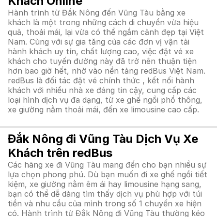
Khách Online
Hành trình từ Đắk Nông đến Vũng Tàu bằng xe
khách là một trong những cách di chuyển vừa hiệu
quả, thoải mái, lại vừa có thể ngắm cảnh đẹp tại Việt
Nam. Cùng với sự gia tăng của các đơn vị vận tải
hành khách uy tín, chất lượng cao, việc đặt vé xe
khách cho tuyến đường này đã trở nên thuận tiện
hơn bao giờ hết, nhờ vào nền tảng redBus Việt Nam.
redBus là đối tác đặt vé chính thức , kết nối hành
khách với nhiều nhà xe đáng tin cậy, cung cấp các
loại hình dịch vụ đa dạng, từ xe ghế ngồi phổ thông,
xe giường nằm thoải mái, đến xe limousine cao cấp.
Đắk Nông đi Vũng Tàu Dịch Vụ Xe
Khách trên redBus
Các hãng xe đi Vũng Tàu mang đến cho bạn nhiều sự
lựa chọn phong phú. Dù bạn muốn đi xe ghế ngồi tiết
kiệm, xe giường nằm êm ái hay limousine hạng sang,
bạn có thể dễ dàng tìm thấy dịch vụ phù hợp với túi
tiền và nhu cầu của mình trong số 1 chuyến xe hiện
có. Hành trình từ Đắk Nông đi Vũng Tàu thường kéo