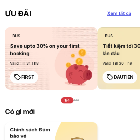
ƯU ĐÃI
Xem tất cả
BUS
BUS
Save upto 30% on your first
Tiết kiệm tới 3
booking
lần đầu
Valid Till 31 Th8
Valid Till 30 Th9
FIRST
DAUTIEN
1/4
Có gì mới