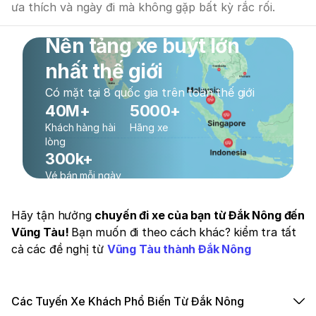
ưa thích và ngày đi mà không gặp bất kỳ rắc rối.
Nền tảng xe buýt lớn
nhất thế giới
Có mặt tại 8 quốc gia trên toàn thế giới
40M+
5000+
Khách hàng hài
Hãng xe
lòng
300k+
Vé bán mỗi ngày
Hãy tận hưởng
chuyến đi xe của bạn từ Đắk Nông đến
Vũng Tàu!
Bạn muốn đi theo cách khác? kiểm tra tất
cả các đề nghị từ
Vũng Tàu thành Đắk Nông
Các Tuyến Xe Khách Phổ Biến Từ Đắk Nông