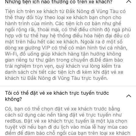
Những tiện ích nào thường có trên xe khách?
Tiện ích trên xe khách từ Đắk Nông đi Vũng Tàu có
thể thay đổi tùy theo loại xe khách bạn chọn cho
hành trình của mình. Các tiện ích cơ bản như ghế
ngồi rộng rãi, thoải mái, có thể điều chỉnh độ ngả phù
hợp với tư thế hay hệ thống điều hòa hiện đại đều có
mặt trên hầu hết các xe khách. Ngoài ra ở một số
dòng xe giường VIP có thể có màn hình tivi cá nhân,
Wi-Fi, đồ uống giúp khách hàng tận hưởng không
gian riêng tư thư giãn trong chuyến đi.Để đảm bảo
trải nghiệm trọn vẹn, quý khách vui lòng kiểm tra
danh sách chi tiết các tiện ích đi kèm khi đặt vé xe
khách từ Đắk Nông đi Vũng Tàu trực tuyến.
Tôi có thể đặt vé xe khách trực tuyến trước
không?
Có, bạn có thể chọn đặt vé xe khách trước bằng
cách sử dụng các nền tảng đặt vé trực tuyến như
redBus. Đặt vé xe khách trực tuyến là một lựa chọn
tuyệt vời nếu bạn đi du lịch vào mùa lễ hay mùa cao
điểm để đảm bảo chỗ ngồi của bạn trên loại xe khách