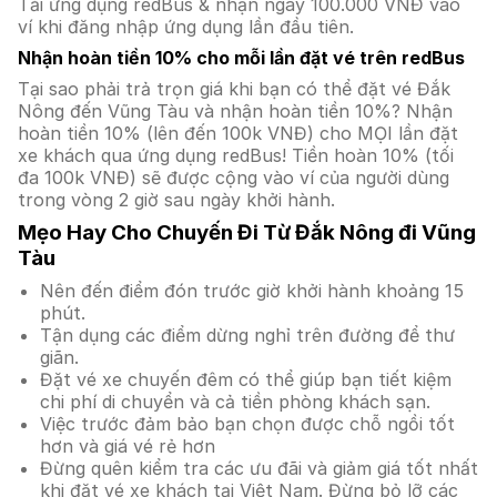
Tải ứng dụng redBus & nhận ngay 100.000 VNĐ vào
ví khi đăng nhập ứng dụng lần đầu tiên.
Nhận hoàn tiền 10% cho mỗi lần đặt vé trên redBus
Tại sao phải trả trọn giá khi bạn có thể đặt vé Đắk
Nông đến Vũng Tàu và nhận hoàn tiền 10%? Nhận
hoàn tiền 10% (lên đến 100k VNĐ) cho MỌI lần đặt
xe khách qua ứng dụng redBus! Tiền hoàn 10% (tối
đa 100k VNĐ) sẽ được cộng vào ví của người dùng
trong vòng 2 giờ sau ngày khởi hành.
Mẹo Hay Cho Chuyến Đi Từ Đắk Nông đi Vũng
Tàu
Nên đến điểm đón trước giờ khởi hành khoảng 15
phút.
Tận dụng các điểm dừng nghỉ trên đường để thư
giãn.
Đặt vé xe chuyến đêm có thể giúp bạn tiết kiệm
chi phí di chuyển và cả tiền phòng khách sạn.
Việc trước đảm bảo bạn chọn được chỗ ngồi tốt
hơn và giá vé rẻ hơn
Đừng quên kiểm tra các ưu đãi và giảm giá tốt nhất
khi đặt vé xe khách tại Việt Nam. Đừng bỏ lỡ các