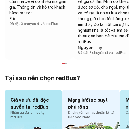
của nhà xe vì có nhiều mã giảm
về giá cả lẫn. Mình có thể 
giá. Thông tin và hỗ trợ khách
được sơ đồ, chỗ ngồi, mọi 
hàng rất tốt.
và có rất là nhiều lựa chọn 
Eric
khung giờ cho đến hãng xe
Đã đặt 3 chuyến đi với redBus
em thấy đó là một cái sự tr
nghiệm khá là tốt và em sẽ 
thiệu đến bạn bè của em d
redBus.
Nguyen Thy
Đã đặt 2 chuyến đi với redBus
Tại sao nên chọn redBus?
Giá và ưu đãi độc
Mạng lưới xe buýt
M
quyền tại redBus
phủ rộng
n
Nhận ưu đãi chỉ có tại
Di chuyển êm ái, thuận lợi từ
Cá
redBus
Bắc vào Nam
F
L
d