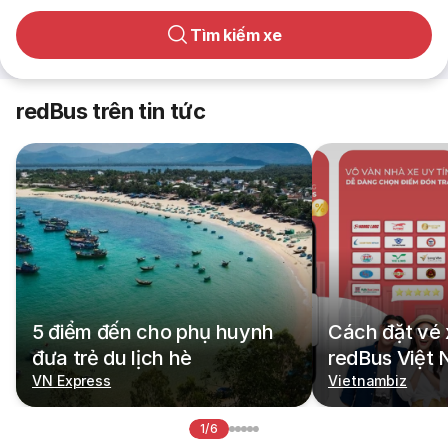
Tìm kiếm xe
redBus trên tin tức
5 điểm đến cho phụ huynh
Cách đặt vé 
đưa trẻ du lịch hè
redBus Việt
VN Express
Vietnambiz
1/6