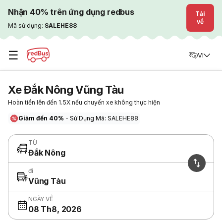
Nhận 40% trên ứng dụng redbus
Tải
về
Mã sử dụng:
SALEHE88
☰
VI
Xe Đắk Nông Vũng Tàu
Hoàn tiền lên đến 1.5X nếu chuyến xe không thực hiện
Giảm đến 40%
- Sử Dụng Mã: SALEHE88
TỪ
Đắk Nông
đi
Vũng Tàu
NGÀY VỀ
08 Th8, 2026