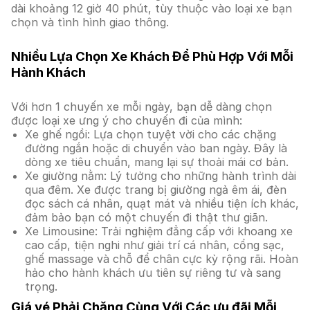
dài khoảng 12 giờ 40 phút, tùy thuộc vào loại xe bạn
chọn và tình hình giao thông.
Nhiều Lựa Chọn Xe Khách Để Phù Hợp Với Mỗi
Hành Khách
Với hơn 1 chuyến xe mỗi ngày, bạn dễ dàng chọn
được loại xe ưng ý cho chuyến đi của mình:
Xe ghế ngồi: Lựa chọn tuyệt vời cho các chặng
đường ngắn hoặc di chuyển vào ban ngày. Đây là
dòng xe tiêu chuẩn, mang lại sự thoải mái cơ bản.
Xe giường nằm: Lý tưởng cho những hành trình dài
qua đêm. Xe được trang bị giường ngả êm ái, đèn
đọc sách cá nhân, quạt mát và nhiều tiện ích khác,
đảm bảo bạn có một chuyến đi thật thư giãn.
Xe Limousine: Trải nghiệm đẳng cấp với khoang xe
cao cấp, tiện nghi như giải trí cá nhân, cổng sạc,
ghế massage và chỗ để chân cực kỳ rộng rãi. Hoàn
hảo cho hành khách ưu tiên sự riêng tư và sang
trọng.
Giá vé Phải Chăng Cùng Với Các ưu đãi Mỗi