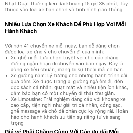
Nhật Duật thường kéo dài khoảng 15 giờ 38 phút, tùy
thuộc vào loại xe bạn chọn và tình hình giao thông.
Nhiều Lựa Chọn Xe Khách Để Phù Hợp Với Mỗi
Hành Khách
Với hơn 41 chuyến xe mỗi ngày, bạn dễ dàng chọn
được loại xe ưng ý cho chuyến đi của mình:
Xe ghế ngồi: Lựa chọn tuyệt vời cho các chặng
đường ngắn hoặc di chuyển vào ban ngày. Đây là
dòng xe tiêu chuẩn, mang lại sự thoải mái cơ bản.
Xe giường nằm: Lý tưởng cho những hành trình dài
qua đêm. Xe được trang bị giường ngả êm ái, đèn
đọc sách cá nhân, quạt mát và nhiều tiện ích khác,
đảm bảo bạn có một chuyến đi thật thư giãn.
Xe Limousine: Trải nghiệm đẳng cấp với khoang xe
cao cấp, tiện nghi như giải trí cá nhân, cổng sạc,
ghế massage và chỗ để chân cực kỳ rộng rãi. Hoàn
hảo cho hành khách ưu tiên sự riêng tư và sang
trọng.
Giá vé Phải Chăng Cùng Với Các ưu đãi Mỗi