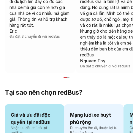
đi du lịch lên đây có đủ các
redBus khá là tiện lợi và dễ
nhà xe mà giá còn rẻ hơn giá
dàng. Nó cũng rất là minh 
của nhà xe vì có nhiều mã giảm
về giá cả lẫn. Mình có thể 
giá. Thông tin và hỗ trợ khách
được sơ đồ, chỗ ngồi, mọi 
hàng rất tốt.
và có rất là nhiều lựa chọn 
Eric
khung giờ cho đến hãng xe
Đã đặt 3 chuyến đi với redBus
em thấy đó là một cái sự tr
nghiệm khá là tốt và em sẽ 
thiệu đến bạn bè của em d
redBus.
Nguyen Thy
Đã đặt 2 chuyến đi với redBus
Tại sao nên chọn redBus?
Giá và ưu đãi độc
Mạng lưới xe buýt
M
quyền tại redBus
phủ rộng
n
Nhận ưu đãi chỉ có tại
Di chuyển êm ái, thuận lợi từ
Cá
redBus
Bắc vào Nam
F