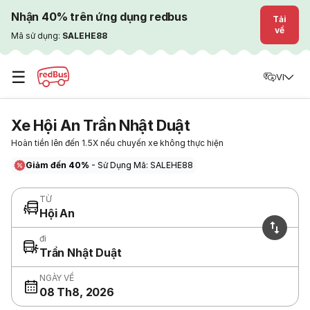
Nhận 40% trên ứng dụng redbus
Tải
về
Mã sử dụng:
SALEHE88
☰
VI
Xe Hội An Trần Nhật Duật
Hoàn tiền lên đến 1.5X nếu chuyến xe không thực hiện
Giảm đến 40%
- Sử Dụng Mã: SALEHE88
TỪ
Hội An
đi
Trần Nhật Duật
NGÀY VỀ
08 Th8, 2026