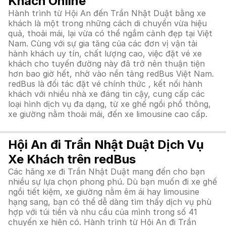
Khách Online
Hành trình từ Hội An đến Trần Nhật Duật bằng xe
khách là một trong những cách di chuyển vừa hiệu
quả, thoải mái, lại vừa có thể ngắm cảnh đẹp tại Việt
Nam. Cùng với sự gia tăng của các đơn vị vận tải
hành khách uy tín, chất lượng cao, việc đặt vé xe
khách cho tuyến đường này đã trở nên thuận tiện
hơn bao giờ hết, nhờ vào nền tảng redBus Việt Nam.
redBus là đối tác đặt vé chính thức , kết nối hành
khách với nhiều nhà xe đáng tin cậy, cung cấp các
loại hình dịch vụ đa dạng, từ xe ghế ngồi phổ thông,
xe giường nằm thoải mái, đến xe limousine cao cấp.
Hội An đi Trần Nhật Duật Dịch Vụ
Xe Khách trên redBus
Các hãng xe đi Trần Nhật Duật mang đến cho bạn
nhiều sự lựa chọn phong phú. Dù bạn muốn đi xe ghế
ngồi tiết kiệm, xe giường nằm êm ái hay limousine
hạng sang, bạn có thể dễ dàng tìm thấy dịch vụ phù
hợp với túi tiền và nhu cầu của mình trong số 41
chuyến xe hiện có. Hành trình từ Hội An đi Trần