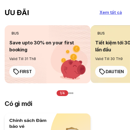
ƯU ĐÃI
Xem tất cả
BUS
BUS
Save upto 30% on your first
Tiết kiệm tới 3
booking
lần đầu
Valid Till 31 Th8
Valid Till 30 Th9
FIRST
DAUTIEN
1/4
Có gì mới