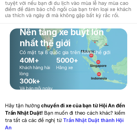
tuyệt vời nếu bạn đi du lịch vào mùa lễ hay mùa cao
điểm để đảm bảo chỗ ngồi của bạn trên loại xe khách
ưa thích và ngày đi mà không gặp bất kỳ rắc rối.
Nền tảng xe buýt lớn
nhất thế giới
Có mặt tại 8 quốc gia trên toàn thế giới
40M+
5000+
Khách hàng hài
Hãng xe
lòng
300k+
Vé bán mỗi ngày
Hãy tận hưởng
chuyến đi xe của bạn từ Hội An đến
Trần Nhật Duật!
Bạn muốn đi theo cách khác? kiểm
tra tất cả các đề nghị từ
Trần Nhật Duật thành Hội
An