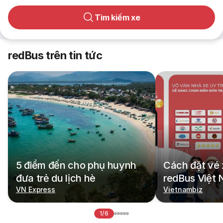
Tìm kiếm xe
redBus trên tin tức
5 điểm đến cho phụ huynh
Cách đặt vé 
đưa trẻ du lịch hè
redBus Việt
VN Express
Vietnambiz
1/6