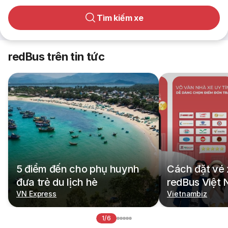
Tìm kiếm xe
redBus trên tin tức
5 điểm đến cho phụ huynh
Cách đặt vé 
đưa trẻ du lịch hè
redBus Việt
VN Express
Vietnambiz
1/6