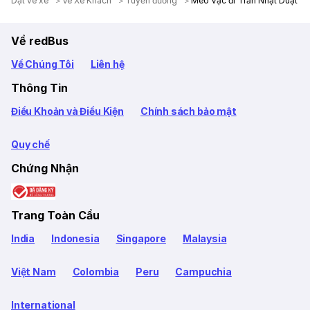
Dặt vé xe
Ve Xe Khach
Tuyến đường
Mèo Vạc đi Trần Nhật Duật
Về redBus
Về Chúng Tôi
Liên hệ
Thông Tin
Điều Khoản và Điều Kiện
Chính sách bảo mật
Quy chế
Chứng Nhận
Trang Toàn Cầu
India
Indonesia
Singapore
Malaysia
Việt Nam
Colombia
Peru
Campuchia
International