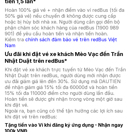
tiền 1,5 lần*
Hoàn 100% giá vé + nhận điểm vào ví redBus (tối đa
50% giá vé) nếu chuyến đi không được cung cấp
hoặc bị hủy bởi nhà xe. Người dùng cần gọi đến bộ
phận chăm sóc khách hàng của redBus (1900 989
901) để yêu cầu hoàn tiền và nhận tiền hoàn.
Kiểm tra
chính sách đảm bảo vé trên redBus Việt
Nam
Ưu đãi khi đặt vé xe khách Mèo Vạc đến Trần
Nhật Duật trên redBus*
Khi đặt vé xe khách trực tuyến từ Mèo Vạc đến Trần
Nhật Duật trên redBus, người dùng mới nhận được
ưu đãi giảm giá lên đến 30%. Sử dụng mã DAUTIEN
để nhận giảm giá 15% tối đa 60000đ và hoàn tiền
15% tối đa 110000 điểm cho người dùng lần đầu.
Hoàn tiền sẽ được ghi nhận trong vòng một giờ sau
khi đặt vé.
Ngoài ra, bạn cũng có thể tận hưởng các lợi ích sau
khi đặt vé trên redBus:
Tặng tiền vào Ví khi đăng ký ứng dụng - Nhận ngay
100k VNĐ