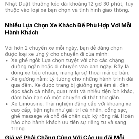
Nhật Duật thường kéo dài khoảng 12 giờ 30 phút, tùy
thuộc vào loại xe bạn chọn và tình hình giao thông.
Nhiều Lựa Chọn Xe Khách Để Phù Hợp Với Mỗi
Hành Khách
Với hơn 2 chuyến xe mỗi ngày, bạn dễ dàng chọn
được loại xe ưng ý cho chuyến đi của mình:
Xe ghế ngồi: Lựa chọn tuyệt vời cho các chặng
đường ngắn hoặc di chuyển vào ban ngày. Đây là
dòng xe tiêu chuẩn, mang lại sự thoải mái cơ bản.
Xe giường nằm: Lý tưởng cho những hành trình dài
qua đêm. Xe được trang bị giường ngả êm ái, đèn
đọc sách cá nhân, quạt mát và nhiều tiện ích khác,
đảm bảo bạn có một chuyến đi thật thư giãn.
Xe Limousine: Trải nghiệm đẳng cấp với khoang xe
cao cấp, tiện nghi như giải trí cá nhân, cổng sạc,
ghế massage và chỗ để chân cực kỳ rộng rãi. Hoàn
hảo cho hành khách ưu tiên sự riêng tư và sang
trọng.
Giá vé Phải Chăng Cùng Với Các ưu đãi Mỗi