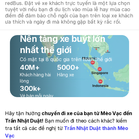
redBus. Đặt vé xe khách trực tuyến là một lựa chọn
tuyệt vời nếu bạn đi du lịch vào mùa lễ hay mùa cao
điểm để đảm bảo chỗ ngồi của bạn trên loại xe khách
ưa thích và ngày đi mà không gặp bất kỳ rắc rối.
Nền tảng xe buýt lớn
nhất thế giới
Có mặt tại 8 quốc gia trên toàn thế giới
40M+
5000+
Khách hàng hài
Hãng xe
lòng
300k+
Vé bán mỗi ngày
Hãy tận hưởng
chuyến đi xe của bạn từ Mèo Vạc đến
Trần Nhật Duật!
Bạn muốn đi theo cách khác? kiểm
tra tất cả các đề nghị từ
Trần Nhật Duật thành Mèo
Vạc