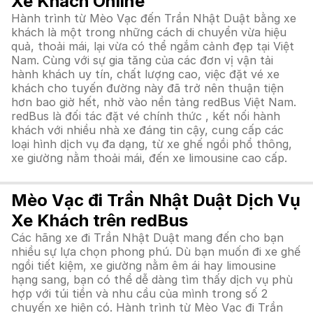
Xe Khách Online
Hành trình từ Mèo Vạc đến Trần Nhật Duật bằng xe
khách là một trong những cách di chuyển vừa hiệu
quả, thoải mái, lại vừa có thể ngắm cảnh đẹp tại Việt
Nam. Cùng với sự gia tăng của các đơn vị vận tải
hành khách uy tín, chất lượng cao, việc đặt vé xe
khách cho tuyến đường này đã trở nên thuận tiện
hơn bao giờ hết, nhờ vào nền tảng redBus Việt Nam.
redBus là đối tác đặt vé chính thức , kết nối hành
khách với nhiều nhà xe đáng tin cậy, cung cấp các
loại hình dịch vụ đa dạng, từ xe ghế ngồi phổ thông,
xe giường nằm thoải mái, đến xe limousine cao cấp.
Mèo Vạc đi Trần Nhật Duật Dịch Vụ
Xe Khách trên redBus
Các hãng xe đi Trần Nhật Duật mang đến cho bạn
nhiều sự lựa chọn phong phú. Dù bạn muốn đi xe ghế
ngồi tiết kiệm, xe giường nằm êm ái hay limousine
hạng sang, bạn có thể dễ dàng tìm thấy dịch vụ phù
hợp với túi tiền và nhu cầu của mình trong số 2
chuyến xe hiện có. Hành trình từ Mèo Vạc đi Trần