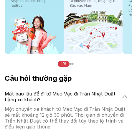
Nhận ưu đãi chỉ có tại
Di chuyển êm ái, thuận lợi từ
Cá
redBus
Bắc vào Nam
F
L
d
1/5
Câu hỏi thường gặp
Mất bao lâu để đi từ Mèo Vạc đi Trần Nhật Duật
bằng xe khách?
Một chuyến xe khách từ Mèo Vạc đi Trần Nhật Duật
sẽ mất khoảng 12 giờ 30 phút. Thời gian di chuyển đi
Trần Nhật Duật có thể thay đổi tùy theo lộ trình và
điều kiện giao thông.