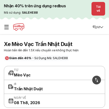
Nhận 40% trên ứng dụng redbus
Tải
về
Mã sử dụng:
SALEHE88
☰
VI
Xe Mèo Vạc Trần Nhật Duật
Hoàn tiền lên đến 1.5X nếu chuyến xe không thực hiện
Giảm đến 40%
- Sử Dụng Mã: SALEHE88
TỪ
Mèo Vạc
đi
Trần Nhật Duật
NGÀY VỀ
08 Th8, 2026