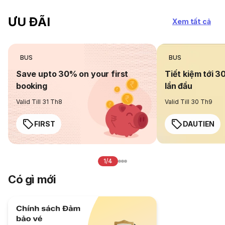
ƯU ĐÃI
Xem tất cả
BUS
BUS
Save upto 30% on your first
Tiết kiệm tới 3
booking
lần đầu
Valid Till 31 Th8
Valid Till 30 Th9
FIRST
DAUTIEN
1/4
Có gì mới