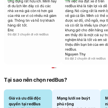
Ứng dụng rất hữu ích. Mình hay
Thì việc mà đặt xe ở trên
đi du lịch lên đây có đủ các
redBus khá là tiện lợi và dễ
nhà xe mà giá còn rẻ hơn giá
dàng. Nó cũng rất là minh 
của nhà xe vì có nhiều mã giảm
về giá cả lẫn. Mình có thể 
giá. Thông tin và hỗ trợ khách
được sơ đồ, chỗ ngồi, mọi 
hàng rất tốt.
và có rất là nhiều lựa chọn 
Eric
khung giờ cho đến hãng xe
Đã đặt 3 chuyến đi với redBus
em thấy đó là một cái sự tr
nghiệm khá là tốt và em sẽ 
thiệu đến bạn bè của em d
redBus.
Nguyen Thy
Đã đặt 2 chuyến đi với redBus
Tại sao nên chọn redBus?
Giá và ưu đãi độc
Mạng lưới xe buýt
M
quyền tại redBus
phủ rộng
n