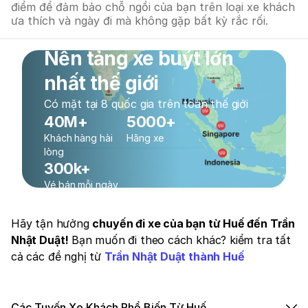
điểm để đảm bảo chỗ ngồi của bạn trên loại xe khách
ưa thích và ngày đi mà không gặp bất kỳ rắc rối.
Nền tảng xe buýt lớn
nhất thế giới
Có mặt tại 8 quốc gia trên toàn thế giới
40M+
5000+
Khách hàng hài
Hãng xe
lòng
300k+
Vé bán mỗi ngày
Hãy tận hưởng
chuyến đi xe của bạn từ Huế đến Trần
Nhật Duật!
Bạn muốn đi theo cách khác? kiểm tra tất
cả các đề nghị từ
Trần Nhật Duật thành Huế
Các Tuyến Xe Khách Phổ Biến Từ Huế