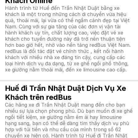
Khách Online
Hành trình từ Huế đến Trần Nhật Duật bằng xe
khách là một trong những cách di chuyển vừa hiệu
quả, thoải mái, lại vừa có thể ngắm cảnh đẹp tại Việt
Nam. Cùng với sự gia tăng của các đơn vị vận tải
hành khách uy tín, chất lượng cao, việc đặt vé xe
khách cho tuyến đường này đã trở nên thuận tiện
hơn bao giờ hết, nhờ vào nền tảng redBus Việt Nam.
redBus là đối tác đặt vé chính thức , kết nối hành
khách với nhiều nhà xe đáng tin cậy, cung cấp các
loại hình dịch vụ đa dạng, từ xe ghế ngồi phổ thông,
xe giường nằm thoải mái, đến xe limousine cao cấp.
Huế đi Trần Nhật Duật Dịch Vụ Xe
Khách trên redBus
Các hãng xe đi Trần Nhật Duật mang đến cho bạn
nhiều sự lựa chọn phong phú. Dù bạn muốn đi xe ghế
ngồi tiết kiệm, xe giường nằm êm ái hay limousine
hạng sang, bạn có thể dễ dàng tìm thấy dịch vụ phù
hợp với túi tiền và nhu cầu của mình trong số 62
chuyến xe hiện có. Hành trình từ Huế đi Trần Nhật