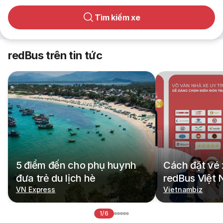
Tìm kiếm xe
redBus trên tin tức
5 điểm đến cho phụ huynh
Cách đặt vé 
đưa trẻ du lịch hè
redBus Việt
VN Express
Vietnambiz
1/6