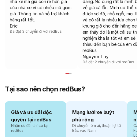
nhà xe mà giá còn rẻ hơn giá
dàng. Nó cũng rất là minh 
của nhà xe vì có nhiều mã giảm
về giá cả lẫn. Mình có thể 
giá. Thông tin và hỗ trợ khách
được sơ đồ, chỗ ngồi, mọi 
hàng rất tốt.
và có rất là nhiều lựa chọn 
Eric
khung giờ cho đến hãng xe
Đã đặt 3 chuyến đi với redBus
em thấy đó là một cái sự tr
nghiệm khá là tốt và em sẽ 
thiệu đến bạn bè của em d
redBus.
Nguyen Thy
Đã đặt 2 chuyến đi với redBus
Tại sao nên chọn redBus?
Giá và ưu đãi độc
Mạng lưới xe buýt
M
quyền tại redBus
phủ rộng
n
Nhận ưu đãi chỉ có tại
Di chuyển êm ái, thuận lợi từ
Cá
redBus
Bắc vào Nam
F
L