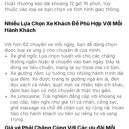
Duật thường kéo dài khoảng 12 giờ 16 phút, tùy
thuộc vào loại xe bạn chọn và tình hình giao thông.
Nhiều Lựa Chọn Xe Khách Để Phù Hợp Với Mỗi
Hành Khách
Với hơn 62 chuyến xe mỗi ngày, bạn dễ dàng chọn
được loại xe ưng ý cho chuyến đi của mình:
Xe ghế ngồi: Lựa chọn tuyệt vời cho các chặng
đường ngắn hoặc di chuyển vào ban ngày. Đây là
dòng xe tiêu chuẩn, mang lại sự thoải mái cơ bản.
Xe giường nằm: Lý tưởng cho những hành trình dài
qua đêm. Xe được trang bị giường ngả êm ái, đèn
đọc sách cá nhân, quạt mát và nhiều tiện ích khác,
đảm bảo bạn có một chuyến đi thật thư giãn.
Xe Limousine: Trải nghiệm đẳng cấp với khoang xe
cao cấp, tiện nghi như giải trí cá nhân, cổng sạc,
ghế massage và chỗ để chân cực kỳ rộng rãi. Hoàn
hảo cho hành khách ưu tiên sự riêng tư và sang
trọng.
Giá vé Phải Chăng Cùng Với Các ưu đãi Mỗi