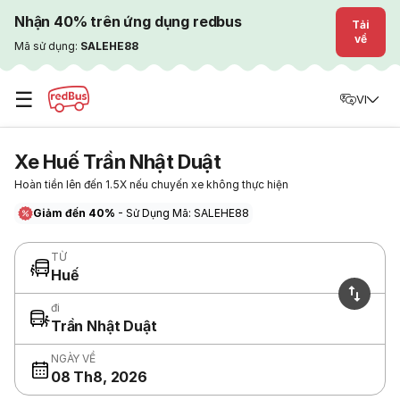
Nhận 40% trên ứng dụng redbus
Tải
về
Mã sử dụng:
SALEHE88
☰
VI
Xe Huế Trần Nhật Duật
Hoàn tiền lên đến 1.5X nếu chuyến xe không thực hiện
Giảm đến 40%
- Sử Dụng Mã: SALEHE88
TỪ
Huế
đi
Trần Nhật Duật
NGÀY VỀ
08 Th8, 2026