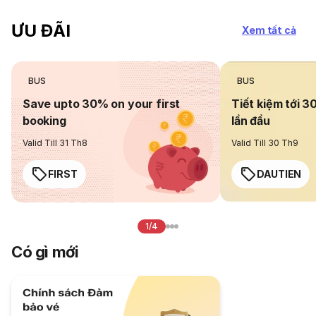
ƯU ĐÃI
Xem tất cả
BUS
BUS
Save upto 30% on your first
Tiết kiệm tới 3
booking
lần đầu
Valid Till 31 Th8
Valid Till 30 Th9
FIRST
DAUTIEN
1/4
Có gì mới