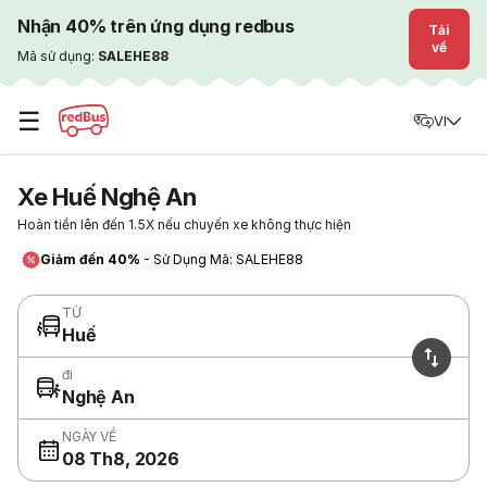
Nhận 40% trên ứng dụng redbus
Tải
về
Mã sử dụng:
SALEHE88
☰
VI
Xe Huế Nghệ An
Hoàn tiền lên đến 1.5X nếu chuyến xe không thực hiện
Giảm đến 40%
- Sử Dụng Mã: SALEHE88
TỪ
Huế
đi
Nghệ An
NGÀY VỀ
08 Th8, 2026