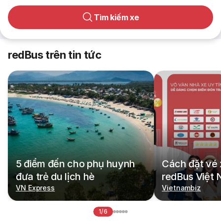
Tìm kiếm xe
redBus trên tin tức
5 điểm đến cho phụ huynh
Cách đặt vé 
đưa trẻ du lịch hè
redBus Việt
VN Express
Vietnambiz
1/6