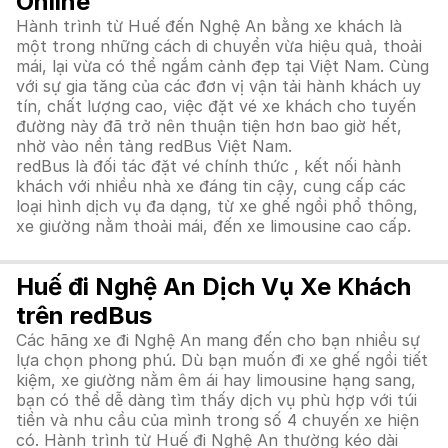
Online
Hành trình từ Huế đến Nghệ An bằng xe khách là
một trong những cách di chuyển vừa hiệu quả, thoải
mái, lại vừa có thể ngắm cảnh đẹp tại Việt Nam. Cùng
với sự gia tăng của các đơn vị vận tải hành khách uy
tín, chất lượng cao, việc đặt vé xe khách cho tuyến
đường này đã trở nên thuận tiện hơn bao giờ hết,
nhờ vào nền tảng redBus Việt Nam.
redBus là đối tác đặt vé chính thức , kết nối hành
khách với nhiều nhà xe đáng tin cậy, cung cấp các
loại hình dịch vụ đa dạng, từ xe ghế ngồi phổ thông,
xe giường nằm thoải mái, đến xe limousine cao cấp.
Huế đi Nghệ An Dịch Vụ Xe Khách
trên redBus
Các hãng xe đi Nghệ An mang đến cho bạn nhiều sự
lựa chọn phong phú. Dù bạn muốn đi xe ghế ngồi tiết
kiệm, xe giường nằm êm ái hay limousine hạng sang,
bạn có thể dễ dàng tìm thấy dịch vụ phù hợp với túi
tiền và nhu cầu của mình trong số 4 chuyến xe hiện
có. Hành trình từ Huế đi Nghệ An thường kéo dài