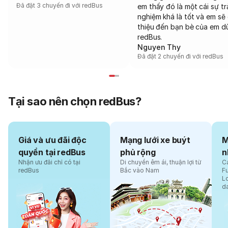
Đã đặt 3 chuyến đi với redBus
em thấy đó là một cái sự tr
nghiệm khá là tốt và em sẽ 
thiệu đến bạn bè của em d
redBus.
Nguyen Thy
Đã đặt 2 chuyến đi với redBus
Tại sao nên chọn redBus?
Giá và ưu đãi độc
Mạng lưới xe buýt
M
quyền tại redBus
phủ rộng
n
Nhận ưu đãi chỉ có tại
Di chuyển êm ái, thuận lợi từ
Cá
redBus
Bắc vào Nam
F
L
d