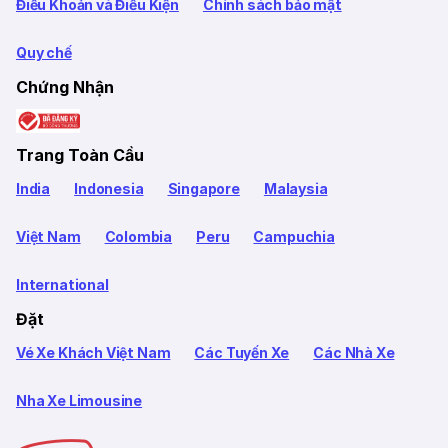
Điều Khoản và Điều Kiện
Chính sách bảo mật
Quy chế
Chứng Nhận
Trang Toàn Cầu
India
Indonesia
Singapore
Malaysia
Việt Nam
Colombia
Peru
Campuchia
International
Đặt
Vé Xe Khách Việt Nam
Các Tuyến Xe
Các Nhà Xe
Nha Xe Limousine