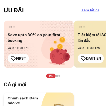
ƯU ĐÃI
Xem tất cả
BUS
BUS
Save upto 30% on your first
Tiết kiệm tới 3
booking
lần đầu
Valid Till 31 Th8
Valid Till 30 Th9
FIRST
DAUTIEN
1/4
Có gì mới