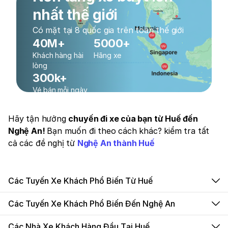
nhất thế giới
Có mặt tại 8 quốc gia trên toàn thế giới
40M+
5000+
Khách hàng hài
Hãng xe
lòng
300k+
Vé bán mỗi ngày
Hãy tận hưởng
chuyến đi xe của bạn từ Huế đến
Nghệ An!
Bạn muốn đi theo cách khác? kiểm tra tất
cả các đề nghị từ
Nghệ An thành Huế
Các Tuyến Xe Khách Phổ Biến Từ Huế
Các Tuyến Xe Khách Phổ Biến Đến Nghệ An
Các Nhà Xe Khách Hàng Đầu Tại Huế