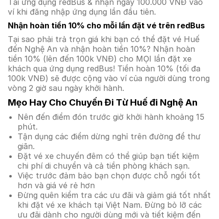
Tải ứng dụng redBus & nhận ngay 100.000 VNĐ vào
ví khi đăng nhập ứng dụng lần đầu tiên.
Nhận hoàn tiền 10% cho mỗi lần đặt vé trên redBus
Tại sao phải trả trọn giá khi bạn có thể đặt vé Huế
đến Nghệ An và nhận hoàn tiền 10%? Nhận hoàn
tiền 10% (lên đến 100k VNĐ) cho MỌI lần đặt xe
khách qua ứng dụng redBus! Tiền hoàn 10% (tối đa
100k VNĐ) sẽ được cộng vào ví của người dùng trong
vòng 2 giờ sau ngày khởi hành.
Mẹo Hay Cho Chuyến Đi Từ Huế đi Nghệ An
Nên đến điểm đón trước giờ khởi hành khoảng 15
phút.
Tận dụng các điểm dừng nghỉ trên đường để thư
giãn.
Đặt vé xe chuyến đêm có thể giúp bạn tiết kiệm
chi phí di chuyển và cả tiền phòng khách sạn.
Việc trước đảm bảo bạn chọn được chỗ ngồi tốt
hơn và giá vé rẻ hơn
Đừng quên kiểm tra các ưu đãi và giảm giá tốt nhất
khi đặt vé xe khách tại Việt Nam. Đừng bỏ lỡ các
ưu đãi dành cho người dùng mới và tiết kiệm đến