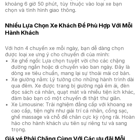
khoảng 6 giờ 50 phút, tùy thuộc vào loại xe bạn
chọn và tình hình giao thông.
Nhiều Lựa Chọn Xe Khách Để Phù Hợp Với Mỗi
Hành Khách
Với hơn 4 chuyến xe mỗi ngày, bạn dễ dàng chọn
được loại xe ưng ý cho chuyến đi của mình:
Xe ghế ngồi: Lựa chọn tuyệt vời cho các chặng
đường ngắn hoặc di chuyển vào ban ngày. Đây là
dòng xe tiêu chuẩn, mang lại sự thoải mái cơ bản.
Xe giường nằm: Lý tưởng cho những hành trình dài
qua đêm. Xe được trang bị giường ngả êm ái, đèn
đọc sách cá nhân, quạt mát và nhiều tiện ích khác,
đảm bảo bạn có một chuyến đi thật thư giãn.
Xe Limousine: Trải nghiệm đẳng cấp với khoang xe
cao cấp, tiện nghi như giải trí cá nhân, cổng sạc,
ghế massage và chỗ để chân cực kỳ rộng rãi. Hoàn
hảo cho hành khách ưu tiên sự riêng tư và sang
trọng.
Giá vé Phải Chăng Cùng Với Các ưu đãi Mỗi