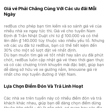
Giá vé Phải Chăng Cùng Với Các ưu đãi Mỗi
Ngày
redBus cho phép bạn tìm kiếm và so sánh giá vé của
nhiều nhà xe ngay tức thì. Giá vé cho tuyến Nam
Định đi Trần Nhật Duật chỉ từ ₫ 100.000 và có thể
lên đến ₫ 140.000 tùy thuộc vào nhiều yếu tố. Nhưng
với các ưu đãi từ redBus, bạn có thể tiết kiệm đến
30% cho một số lượt đặt vé nhất định.
Dù bạn muốn tìm giá vé tốt nhất hay săn ưu đãi phút
chót, redBus luôn cập nhật giá vé theo thời gian thực
và có các chương trình khuyến mãi đặc biệt, giúp bạn
dễ dàng sở hữu vé xe giường nằm, limousine giá rẻ
nhất cho mọi tuyến đường ở Việt Nam.
Lựa Chọn Điểm Đón Và Trả Linh Hoạt
Các nhà xe trên tuyến này có nhiều điểm đón và trả
khách khác nhau, giúp bạn dễ dàng chọn điểm dừng
thuận tiện nhất - dù là gần nhà, cơ quan hay các địa