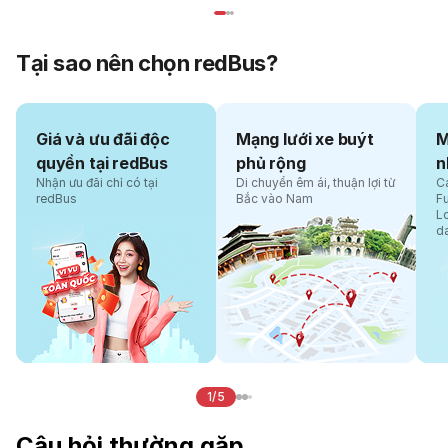
Tại sao nên chọn redBus?
Giá và ưu đãi độc
Mạng lưới xe buýt
M
quyền tại redBus
phủ rộng
n
Nhận ưu đãi chỉ có tại
Di chuyển êm ái, thuận lợi từ
Cá
redBus
Bắc vào Nam
F
L
d
1/5
Câu hỏi thường gặp