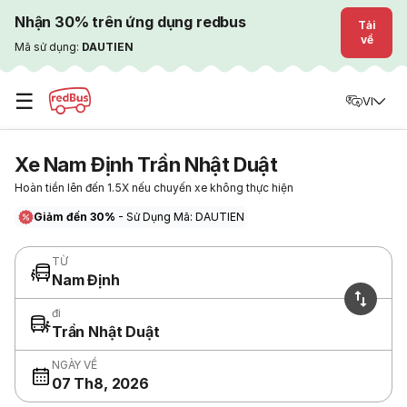
Nhận 30% trên ứng dụng redbus
Tải
về
Mã sử dụng:
DAUTIEN
☰
VI
Xe Nam Định Trần Nhật Duật
Hoàn tiền lên đến 1.5X nếu chuyến xe không thực hiện
Giảm đến 30%
- Sử Dụng Mã: DAUTIEN
TỪ
Nam Định
đi
Trần Nhật Duật
NGÀY VỀ
07 Th8, 2026