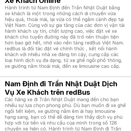
Xe Khách Online
Hành trình từ Nam Định đến Trần Nhật Duật bằng
xe khách là một trong những cách di chuyển vừa
hiệu quả, thoải mái, lại vừa có thể ngắm cảnh đẹp tại
Việt Nam. Cùng với sự gia tăng của các đơn vị vận tải
hành khách uy tín, chất lượng cao, việc đặt vé xe
khách cho tuyến đường này đã trở nên thuận tiện
hơn bao giờ hết, nhờ vào nền tảng redBus Việt Nam.
redBus là đối tác đặt vé chính thức , kết nối hành
khách với nhiều nhà xe đáng tin cậy, cung cấp các
loại hình dịch vụ đa dạng, từ xe ghế ngồi phổ thông,
xe giường nằm thoải mái, đến xe limousine cao cấp.
Nam Định đi Trần Nhật Duật Dịch
Vụ Xe Khách trên redBus
Các hãng xe đi Trần Nhật Duật mang đến cho bạn
nhiều sự lựa chọn phong phú. Dù bạn muốn đi xe ghế
ngồi tiết kiệm, xe giường nằm êm ái hay limousine
hạng sang, bạn có thể dễ dàng tìm thấy dịch vụ phù
hợp với túi tiền và nhu cầu của mình trong số 128
chuyến xe hiện có. Hành trình từ Nam Định đi Trần