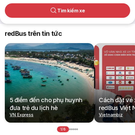
Tìm kiếm xe
redBus trên tin tức
5 điểm đến cho phụ huynh
Cách đặt vé 
đưa trẻ du lịch hè
redBus Việt
VN Express
Vietnambiz
1/6