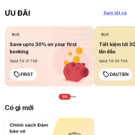
ƯU ĐÃI
Xem tất cả
BUS
BUS
Save upto 30% on your first
Tiết kiệm tới 3
booking
lần đầu
Valid Till 31 Th8
Valid Till 30 Th9
FIRST
DAUTIEN
1/4
Có gì mới