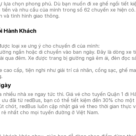
lựa chọn phong phú. Dù bạn muốn đi xe ghế ngồi tiết kiệ
i tiền và nhu cầu của mình trong số 62 chuyến xe hiện có
 và tình hình giao thông.
ỗi Hành Khách
ược loại xe ưng ý cho chuyến đi của mình:
ường ngắn hoặc di chuyển vào ban ngày. Đây là dòng xe ti
i qua đêm. Xe được trang bị giường ngả êm ái, đèn đọc s
 cao cấp, tiện nghi như giải trí cá nhân, cổng sạc, ghế 
g.
Ngày
 nhiều nhà xe ngay tức thì. Giá vé cho tuyến Quận 1 đi H
ưu đãi từ redBus, bạn có thể tiết kiệm đến 30% cho một s
t chót, redBus luôn cập nhật giá vé theo thời gian thực v
á rẻ nhất cho mọi tuyến đường ở Việt Nam.