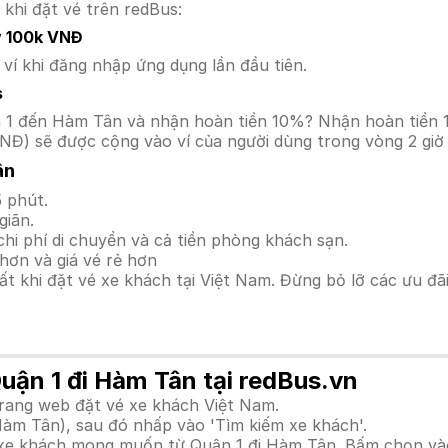
 khi đặt vé trên redBus:
y 100k VNĐ
í khi đăng nhập ứng dụng lần đầu tiên.
s
uận 1 đến Hàm Tân và nhận hoàn tiền 10%? Nhận hoàn tiền
NĐ) sẽ được cộng vào ví của người dùng trong vòng 2 giờ
ân
 phút.
giãn.
hi phí di chuyển và cả tiền phòng khách sạn.
hơn và giá vé rẻ hơn
hất khi đặt vé xe khách tại Việt Nam. Đừng bỏ lỡ các ưu đ
Quận 1 đi Hàm Tân tại redBus.vn
trang web đặt vé xe khách Việt Nam.
Hàm Tân), sau đó nhấp vào 'Tìm kiếm xe khách'.
h xe khách mong muốn từ Quận 1 đi Hàm Tân. Bấm chọn vào