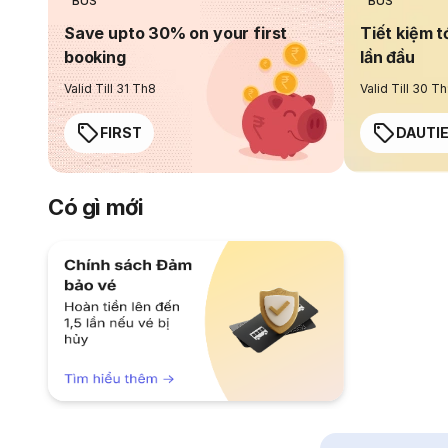
BUS
BUS
Save upto 30% on your first
Tiết kiệm t
booking
lần đầu
Valid Till 31 Th8
Valid Till 30 T
FIRST
DAUTI
Có gì mới