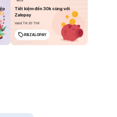
BUS
iếp
Tiết kiệm đến 30k cùng với
Zalopay
Valid Till 30 Th9
RBZALOPAY