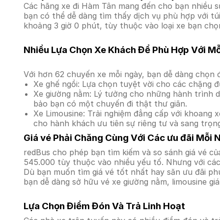
Các hãng xe đi Hàm Tân mang đến cho bạn nhiều sự 
bạn có thể dễ dàng tìm thấy dịch vụ phù hợp với tú
khoảng 3 giờ 0 phút, tùy thuộc vào loại xe bạn chọn
Nhiều Lựa Chọn Xe Khách Để Phù Hợp Với M
Với hơn 62 chuyến xe mỗi ngày, bạn dễ dàng chọn đ
Xe ghế ngồi: Lựa chọn tuyệt vời cho các chặng đ
Xe giường nằm: Lý tưởng cho những hành trình dà
bảo bạn có một chuyến đi thật thư giãn.
Xe Limousine: Trải nghiệm đẳng cấp với khoang xe
cho hành khách ưu tiên sự riêng tư và sang trọn
Giá vé Phải Chăng Cùng Với Các ưu đãi Mỗi 
redBus cho phép bạn tìm kiếm và so sánh giá vé của
545.000 tùy thuộc vào nhiều yếu tố. Nhưng với các 
Dù bạn muốn tìm giá vé tốt nhất hay săn ưu đãi phú
bạn dễ dàng sở hữu vé xe giường nằm, limousine gi
Lựa Chọn Điểm Đón Và Trả Linh Hoạt