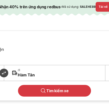
Nhận 40% trên ứng dụng redbus
·
Mã sử dụng:
SALEHE88
Tải về
ện
đi
Hàm Tân
Tìm kiếm xe