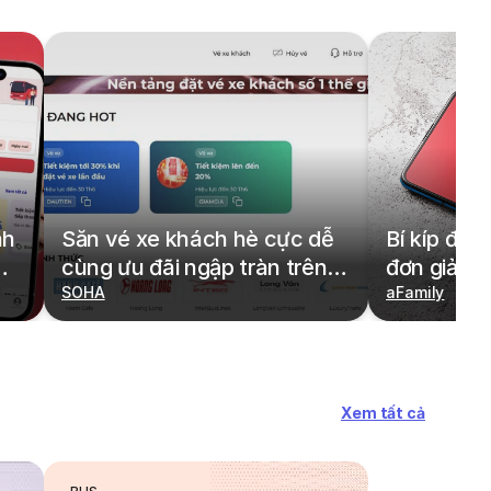
nh
Săn vé xe khách hè cực dễ
Bí kíp đặt
cùng ưu đãi ngập tràn trên
đơn giản,
redBus
SOHA
cả gia đìn
aFamily
Xem tất cả