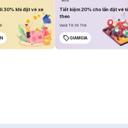
BUS
ới 30% khi đặt vé xe
Tiết kiệm 20% cho lần đặt vé t
theo
h9
Valid Till 30 Th9
EN
GIAMGIA