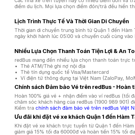
Các nhà xe trên tuyến này có nhiều điểm đón và tr
điểm du lịch. Mọi lựa chọn điểm đón/trả đều hiển t
Lịch Trình Thực Tế Và Thời Gian Di Chuyển
Thời gian di chuyển trung bình từ Quận 1 đến Hàm Tâ
ngày khởi hành lúc 05:00 và chuyến cuối cùng vào l
Nhiều Lựa Chọn Thanh Toán Tiện Lợi & An T
redBus mang đến nhiều lựa chọn thanh toán trực t
Thẻ ATM/Thẻ ghi nợ nội địa
Thẻ tín dụng quốc tế Visa/Mastercard
Ví điện tử thông dụng tại Việt Nam (ZaloPay, MoM
Chính sách Đảm bảo Vé trên redBus - Hoàn ti
Hoàn 100% giá vé + nhận điểm vào ví redBus (tối đ
chăm sóc khách hàng của redBus (1900 989 901) để
Kiểm tra
chính sách đảm bảo vé trên redBus Việt 
Ưu đãi khi đặt vé xe khách Quận 1 đến Hàm 
Khi đặt vé xe khách trực tuyến từ Quận 1 đến Hàm
giảm giá 15% tối đa 60000đ và hoàn tiền 15% tối đ