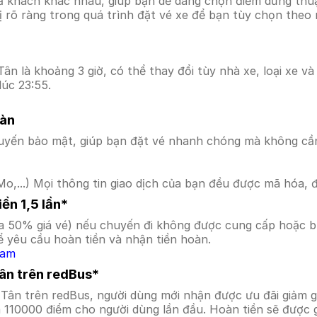
ả khách khác nhau, giúp bạn dễ dàng chọn điểm dừng thuận
hị rõ ràng trong quá trình đặt vé xe để bạn tùy chọn theo
n là khoảng 3 giờ, có thể thay đổi tùy nhà xe, loại xe và
úc 23:55.
oàn
uyến bảo mật, giúp bạn đặt vé nhanh chóng mà không cầ
o,...) Mọi thông tin giao dịch của bạn đều được mã hóa, 
ền 1,5 lần*
a 50% giá vé) nếu chuyến đi không được cung cấp hoặc bị
 yêu cầu hoàn tiền và nhận tiền hoàn.
Nam
Tân trên redBus*
 Tân trên redBus, người dùng mới nhận được ưu đãi giảm
a 110000 điểm cho người dùng lần đầu. Hoàn tiền sẽ được 