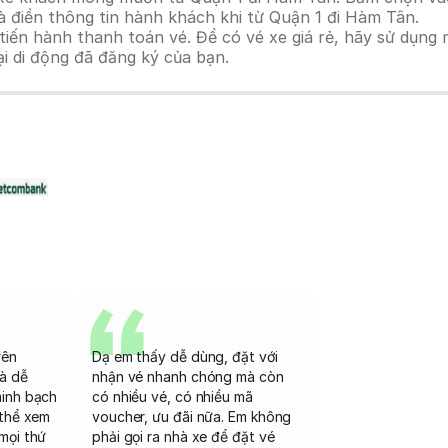
à điền thông tin hành khách khi từ Quận 1 đi Hàm Tân.
n hành thanh toán vé. Để có vé xe giá rẻ, hãy sử dụng mã
ại di động đã đăng ký của bạn.
rên
Dạ em thấy dễ dùng, đặt với
và dễ
nhận vé nhanh chóng mà còn
minh bạch
có nhiều vé, có nhiều mã
 thể xem
voucher, ưu đãi nữa. Em không
mọi thứ
phải gọi ra nhà xe để đặt vé