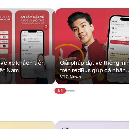
vé xe khách trên
Giải pháp đặt vé thông mi
iệt Nam
trên redBus giúp cá nhân
hoá hành trình di chuyển
VTC News
1/6