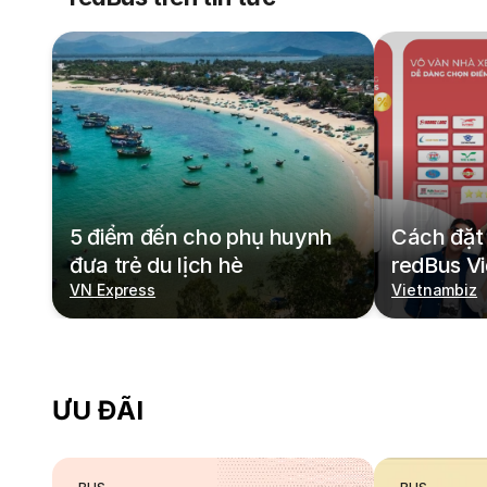
5 điểm đến cho phụ huynh
Cách đặt 
đưa trẻ du lịch hè
redBus V
VN Express
Vietnambiz
ƯU ĐÃI