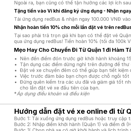
Ngoài ra, bạn cũng có thể tận hưởng các lợi ích sau
Tặng tiền vào Ví khi đăng ký ứng dụng - Nhận nga
Tải ứng dụng redBus & nhận ngay 100.000 VNĐ vào v
Nhận hoàn tiền 10% cho mỗi lần đặt vé trên redBu
Tại sao phải trả trọn giá khi bạn có thể đặt vé Q
qua ứng dụng redBus! Tiền hoàn 10% (tối đa 100k V
Mẹo Hay Cho Chuyến Đi Từ Quận 1 đi Hàm T
Nên đến điểm đón trước giờ khởi hành khoảng 15
Tận dụng các điểm dừng nghỉ trên đường để thư 
Đặt vé xe chuyến đêm có thể giúp bạn tiết kiệm c
Việc trước đảm bảo bạn chọn được chỗ ngồi tốt 
Đừng quên kiểm tra các ưu đãi và giảm giá tốt n
cho lần đặt vé xe đầu tiên của bạn.
*
Áp dụng điều khoản và điều kiện
Hướng dẫn đặt vé xe online đi từ 
Bước 1: Tải xuống ứng dụng redBus hoặc truy cập 
Bước 2: Nhập điểm khởi hành (Quận 1) và điểm đi (
Bước 3: Chọn nhà xe có giờ khởi hành và lịch trìn